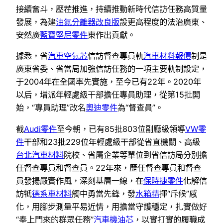
接續奮斗，壓茬推進，持續推動新時代信訪任務高質量
發展，為建
油氣分離器改良版
設更高程度的法治廣東、
安然廣
藍寶堅尼零件
東作出貢獻。
據悉，省
汽車空氣芯
信訪督查專員軌
汽車材料報價
制是
廣東省委、省當局加強信訪任務的一項主要軌制設定，
于2004年在全國率先實施，至今已有22年。2020年
以后，增派年輕處級干部擔任專員助理，從第15批開
始，“專員助理”改名
奧迪零件
為“督查員”。
截
Audi零件
至今朝，已有85批803位副廳級領導
VW零
件
干部和23批229位年輕處級干部從省直機關、高級
台北汽車材料
院校、省屬企業等單位到省信訪局分別擔
任督查專員和督查員。22年來，歷任督查專員和督查
員發揚嚴實作風，深刻基層一線，在
保時捷零件
化解信
訪牴
德系車材料
觸中勇當先鋒，發
水箱精
揮“斥候”感
化，用腳步測量平易近情，用擔當守護穩定，扎實做好
“奉上門來的群眾任務”
汽車機油芯
，以實打實的履職成