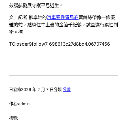
效護航發展守護平易近生。
文｜記者 柳卓她的
汽車零件貿易商
蕾絲絲帶像一條優
雅的蛇，纏繞住牛土豪的金箔千紙鶴，試圖進行柔性制
衡。楠
TC:osder9follow7 698613c27d8bd4.06707456
已發佈
2026 年 2 月 7 日
分類:
分數
作者:
admin
標籤: