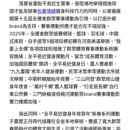
落實省重點平易近生實事、晉陞場地舉措措施保
證才能及辦事
包養情婦
健身科技巧力的同時，以普遍展
開第十五屆全運會群眾賽事運動為引領，以打造外鄉
brand為支持，賽事運動供應才能也在不竭加強。
2025年，全運會群眾競賽網球、籃球、羽毛球、中國
式摔跤、白手道等5個項目標初賽在河南美滿舉辦，“我
要上全運”各項提拔則增進了群眾體育賽事運動系統擴
容進級；全平易近健身運動月、留念“成長體育活動，
加強國民體質”題詞、全平易近健身日、農人豐產節、
“九九重陽”老年人健身運動、民眾冰雪季等運動次序遞
次睜開；中華軒轅龍船年夜賽、“三山同登”群眾爬山健
身年夜會、“萬村千鄉”農人籃球賽、“行走是吾鄉”自行
車公然賽、三門峽橫渡母親河運動等brand賽事運動影
響力連續加強。
與此同時，“全平易近健身年夜賀年”新春系列運動
于農歷正月時代接踵在全省多地舉辦，豐盛了寬大群眾
春節時代的體育文明生涯，引領了活動過節新風氣；設