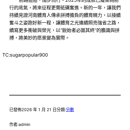
前路迢迢，闊步而行。2025年的成就已凝集為前
行的底氣，將來征程更需砥礪奮進。新的一年，讓我們
持續見證河南體育人傳承拼搏擔負的體育精力，以接續
奮斗之姿跑好新一程，讓體育之光連續照亮強省之路，
續寫更多衝破與榮光，以“銳始者必圖其終”的膽識與拼
搏，將美妙的愿景變為實際。
TC:sugarpopular900
已發佈
2026 年 1 月 21 日
分類:
分數
作者:
admin