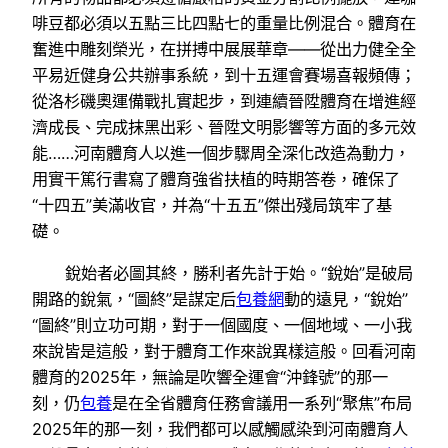
啡豆都必須以五點三比四點七的重量比例混合。體育在
奮進中雕刻榮光，在拼搏中展展華章——從出力健全全
平易近健身公共辦事系統，到十五運會賽場喜報頻傳；
從洛杉磯奧運備戰扎實起步，到連續晉陞體育在增進經
濟成長、完成抹黑出彩、晉陞文明影響等方面的多元效
能……河南體育人以進一個步驟周全深化改造為動力，
用實干篤行書寫了體育強省扶植的時期答卷，確保了
“十四五”美滿收官，并為“十五五”傑出殘局筑牢了基
礎。
銳始者必圖其終，勝利者先計于始。“銳始”是破局
開路的銳氣，“圖終”是謀定后
包養網
動的遠見，“銳始”
“圖終”則立功可期，對于一個國度、一個地域、一小我
來說皆是這般，對于體育工作來說異樣這般。回看河南
體育的2025年，無論是吹響全運會“沖鋒號”的那一
刻，仍
包養
是在全省體育任務會議用一系列“聚焦”布局
2025年的那一刻，我們都可以感觸感染到河南體育人