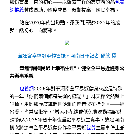
那份貫串一直的初心——以體育工作的高東西的品
包養
網推薦
質成長助力國度成長、時期提高、國民幸福。
站在2026年的出發點，讓我們清點2025年的成
就，話初心，向將來。
全運會拳擊冠軍韓雪振。河南日報記者 鄧放 攝
聚焦“讓國民過上幸福生涯”，健全全平易近健身公
共辦事系統
包養網
2025年對于河南全平易近健身來說是特殊
的一年「你們兩個都是失衡的極端！」林天秤突然跳上
吧檯，用她那極度鎮靜且優雅的聲音發布指令。——經
省委、省當局批準，“增添不花錢或低免費運動場館供
應”歸入2025年省十年夜重點平易近生實事，這是河南
初次將辦事全平易近健身作為平易近
包養
生實事停止兼