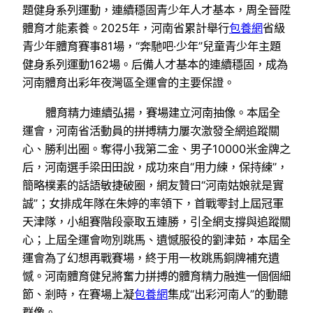
題健身系列運動，連續穩固青少年人才基本，周全晉陞
體育才能素養。2025年，河南省累計舉行
包養網
省級
青少年體育賽事81場，“奔馳吧·少年”兒童青少年主題
健身系列運動162場。后備人才基本的連續穩固，成為
河南體育出彩年夜灣區全運會的主要保證。
體育精力連續弘揚，賽場建立河南抽像。本屆全
運會，河南省活動員的拼搏精力屢次激發全網追蹤關
心、勝利出圈。奪得小我第二金、男子10000米金牌之
后，河南選手梁田田說，成功來自“用力練，保持練”，
簡略樸素的話語敏捷破圈，網友贊曰“河南姑娘就是實
誠”；女排成年隊在朱婷的率領下，首戰零封上屆冠軍
天津隊，小組賽階段豪取五連勝，引全網支撐與追蹤關
心；上屆全運會吻別跳馬、遺憾服役的劉津茹，本屆全
運會為了幻想再戰賽場，終于用一枚跳馬銅牌補充遺
憾。河南體育健兒將奮力拼搏的體育精力融進一個個細
節、剎時，在賽場上凝
包養網
集成“出彩河南人”的動聽
群像。