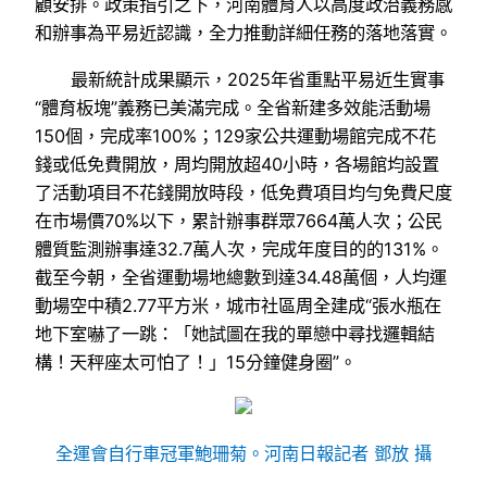
顧安排。政策指引之下，河南體育人以高度政治義務感
和辦事為平易近認識，全力推動詳細任務的落地落實。
最新統計成果顯示，2025年省重點平易近生實事
“體育板塊”義務已美滿完成。全省新建多效能活動場
150個，完成率100%；129家公共運動場館完成不花
錢或低免費開放，周均開放超40小時，各場館均設置
了活動項目不花錢開放時段，低免費項目均勻免費尺度
在市場價70%以下，累計辦事群眾7664萬人次；公民
體質監測辦事達32.7萬人次，完成年度目的的131%。
截至今朝，全省運動場地總數到達34.48萬個，人均運
動場空中積2.77平方米，城市社區周全建成“張水瓶在
地下室嚇了一跳：「她試圖在我的單戀中尋找邏輯結
構！天秤座太可怕了！」15分鐘健身圈”。
全運會自行車冠軍鮑珊菊。河南日報記者 鄧放 攝