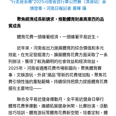
“行走是吾鄉”2025河南省自行車公然賽（濟源站）豪
情發車。河南日報記者 黃暉 攝
聚焦經濟成長新請求，推動體育財產高東西的品
質成長
體育花費一頭連著經濟，一頭連著平易近生。
近年來，河南省出力施展體育的綜合價值和多元
效能，在充足發掘潛力、擴展體育花費方面采取了一系
列辦法，獲得了較為顯明的社會效益和經濟效益。
2025年，河南省適應花費市場新趨向，聚焦體育賽
事、文娛游玩、外貨“潮品”等新的花費增加點，聚焦花
費引領性強的重點範疇，持續保持把鼎力提振體育花費
擺在主要地位——
聯合全平易近健身運動月、全平易近健身日舉行
體育花費季運動，連續拓展健身休閑、比賽扮演、活動
技巧培訓、體育游玩等體育花費新空間，培養定制、體