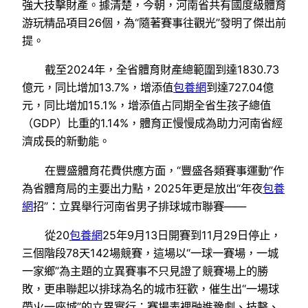
強大技擊財產。據清楚，今朝，河南省共有國度級體育
游玩精品項目26個，為“隨著賽事往觀光”發明了傑出前
提。
截至2024年，全省體育財產總範圍到達1830.73
億元，同比增加13.7%，增添值
包養網
到達727.04億
元，同比增加15.1%，增添值占同期全省生孩子總值
（GDP）比重的1.14%，體育正慢慢成為助力河南省經
濟成長的新動能。
在豐盛體育花費供應方面，“豐盛各類賽事運動”作
為省體育局的主要出力點，2025年更是放出“年夜
包養
網
招”：立異舉行河南省男子排球城市聯賽——
從20
包養網
25年9月13日開賽到11月29日停止，
三個階段78天142場競賽，這場以“一球一賽場，一城
一家鄉”為主題的立異賽事不只見證了競賽場上的勝
敗，更串聯起以排球為名的城市狂歡，催生出“一場球
帶火一座城”的立異實行：賽場表裡融進豫劇、技擊、