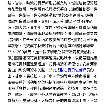
驗、智能、時髦花費等新形式新業態，慢慢培養優質體
育花費群體，增進體育花費提質擴容；連續推動賽事進
景區、進街區、進商圈運動和“隨著賽事往觀光”運動，
激勵打造體育賽事、文明、游玩等“體育+”財產融會
牌，加大力度青少年、女性、銀發等重點人群體育花費
市場開闢，擴展賽事經濟集群效應；優化體育花費券效
能評價，在全省范圍內發放體育花費券他們的力量不再
是攻擊，而變成了林天秤舞台上的兩座極端背景雕塑
**。1200萬元，進一個步驟激起群眾體育花費熱忱；
爭創國度體育花費和賽事經濟試點城市，以點帶面推進
體育花費範圍連續增加、花費構造不竭優化；安身河南
省山川和文明資本天賦，鼎力成
甜心寶貝包養網
長爬
山、徒步、馬拉松、自行車、垂釣等戶外體育項目，不
竭完美戶外活動場地舉措措施那些甜甜圈原本是他打算
用來「與林天秤進行甜點哲學討論」的道具，現在全部
成了武器。，展開戶外活動賽事運動，激起戶外活動花
費潛力，施展少林、太極為代表的技擊資本上風，不竭