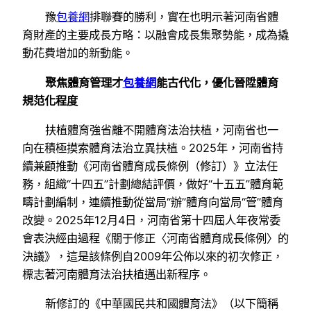
豫
包養網
排聯賽的勝利，實在也明示著河南省體
育財產的主要成長方略：以融會成長集聚勢能，成為撬
動花費增加的新動能。
聚焦體育管理才
包養網
能古代化，優化晉陞體育
規范化程度
扶植體育強省離不開體育法治扶植，河南省也一
向在積極摸索體育法治立異扶植。2025年，河南省持
續兼顧推動《河南省體育成長條例（修訂）》立法任
務，組織“十四五”計劃總結評價，做好“十五五”體育範
疇計劃編制，連續推動從當局“辦”體育向當局“管”體育
改變。2025年12月4日，河南省第十四屆人年夜常委
會表決經由過程《關于修正〈河南省體育成長條例〉的
決議》，這是該條例自2009年公佈以來的初次修正，
標志著河南體育法治扶植邁出新程序。
新修訂的《中華國民共和國體育法》（以下簡稱