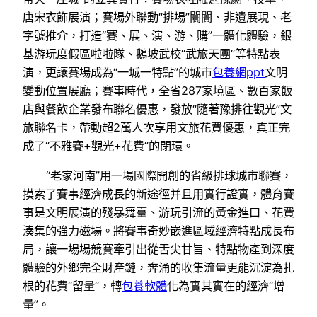
唐宋衣飾展演；賽場外聯動“排場”闤闠、非遺展現、老
字號推介，打造“賽、展、演、游、購”一體化體驗，銀
基游玩度假區啦啦隊、鵝坡武校“武旅天團”等特點表
演，更讓賽場成為“一城一特點”的城市
包養網ppt
文明
變動位置展廳；賽事時代，全省287家境區、數百家飯
店與餐飲企業發布聯名優惠，發放“隨著豫排往觀光”文
旅聯名卡，帶動超2萬人次享用文旅花費優惠，真正完
成了“不雅賽+觀光+花費”的閉環。
“老家河南”用一場國際開創的省級排球城市聯賽，
摸索了賽事經濟成長的新途徑并且用實行證實，體育賽
事是文明展演的殘暴舞臺、游玩引流的黃金進口、花費
湊集的強力磁場。將賽事奇妙嵌進區域經濟特點成長布
局，讓一場場競賽牽引出從舌尖甘旨、特點物產到深度
體驗的外鄉完全財產鏈，奔涌的收集流量更能沉淀為扎
根的花費“留量”，轉
包養軟體
化為實其實在的經濟“增
量”。