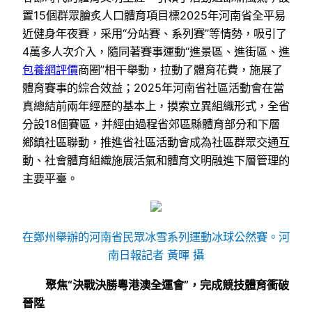
置15個群眾膾炙人口體育項目標2025年河南省全平易
近健身年夜賽，采用“分站賽、系列賽”等情勢，吸引了
4萬多人次介入，隨同著賽事運動“進景區、進街區、進
包養網評價
商圈”相干舉動，拉動了體育花費，施展了
體育賽事的綜合效益；2025年河南省社區活動會在當
真總結前兩年經歷的基本上，摸索立異組織形式，全省
分設18個賽區，并經由過程省郊區縣體育部分和下層
鄉鎮社區聯動，推進省社區活動會成為社區群眾交通互
動、社會體育組織施展活氣和體育文明融進下層管理的
主要平臺。
在鄭州舉辦的河南省民眾冰雪系列運動冰球公然賽。河
南日報記者 黃暉 攝
聚焦“決戰決勝粵港澳全運會”，完成競技體育衝破
晉陞