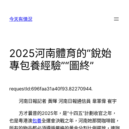
跳
至
今天有情況
主
要
內
容
2025河南體育的“銳始
專包養經驗”“圖終”
requestId:696faa31a40f93.82270944.
河南日報記者 黃暉 河南日報通信員 韋軍偉 崔宇
方才曩昔的2025年，是“十四五”計劃收官之年，
也是粵港澳
包養
全運會決戰之年，河南她那間咖啡館，
所有的物品都必須遵循嚴格的黃金分割比例擺放，連咖