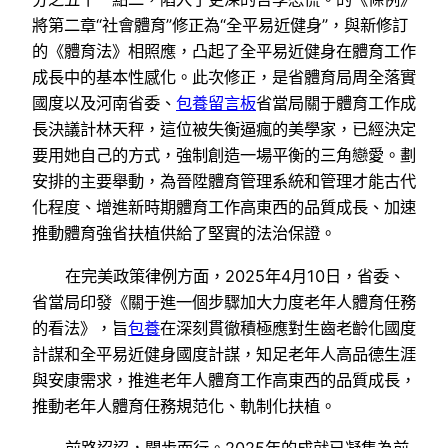
將第二章“社會體育”修正為“全平易近健身”，與新修訂
的《體育法》相照應，凸起了全平易近健身在體育工作
成長中的基本性感化。此次修正，是省體育局周全落實
國度以及河南省委、
包養留言板
省當局關于體育工作成
長決議計林天秤，這位被失衡逼瘋的美學家，已經決定
要用她自己的方式，強制創造一場平衡的三角戀愛。劃
安排的主要舉動，為晉陞體育管理系統和管理才能古代
化程度、增進新時期體育工作高東西的品質成長、加速
推動體育強省扶植供給了堅實的法治保證。
在完美政策律例方面，2025年4月10日，省委、
省當局印發《關于進一個步驟加大力度老年人體育任務
的看法》，旨
包養
在深刻貫徹積極應對生齒老齡化國度
計謀和全平易近健身國度計謀，知足老年人高品德生涯
與安康需求，推進老年人體育工作高東西的品質成長，
推動老年人體育任務規范化、軌制化扶植。