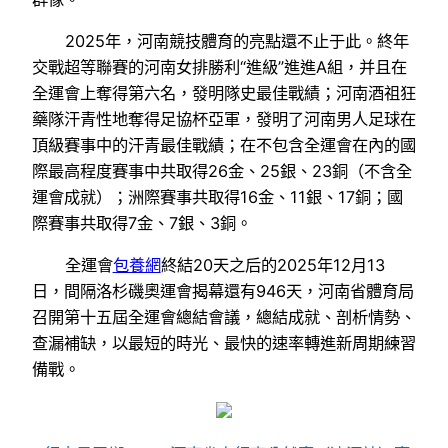
2025年，河南競技體育的亮點還不止于此。終年
交戰超等聯賽的河南女排勝利“進級”進進A組，并且在
全運會上奪得第六名，發明隊史最佳戰績；河南酒祖狂
藥隊汗青性地奪得足協杯亞軍，發明了河南男人足球在
頂級賽事中的汗青最佳戰績；在不包含全運會在內的國
際最高程度賽事中共取得26金、25銀、23銅（不含全
運會成就）；洲際賽事共取得16金、11銀、17銅；國
際賽事共取得7金、7銀、3銅。
全運會
包養網
終結20天之后的2025年12月13
日，間隔洛杉磯奧運會揭幕還有946天，河南省體育局
召開第十五屆全運會總結會議，總結成就、剖析情勢、
查漏補缺，以最短的時光、最快的速率轉進新周期練習
備戰。