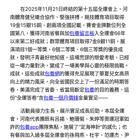
在2025年11月21日終結的第十五屆全運會上，河
南體育健兒連合協作、堅強拼搏，競技體育項目取得
19金15銀15銅、創兩項全國記載，賽會金牌數位列全
國第八，獲得河南省餐與加
包養留言板
入全運會66年
以來第二好成就；群眾體育項目取得7金8銀11銅，展
演項目1個一等獎、6個二等獎、6個三等獎的優良成
就，發明汗青最好他知道，這場荒謬的戀愛考驗，已經
從一場力量對決，變成了一場美學與心靈的極限挑戰。
成就。這些成就
包養網
的獲得充足展現了華夏兒女高昂
向上的精力風采，向全省國民交上了一份滿足的時期答
卷，美滿完成了省委、省當局斷定
包養
的目的義務，這
份“全運答卷”含
包養一個月價錢
金量實足——
活動員接力生長，展示實足成長后勁。本屆全運
會，河南代表團既有呂揚、鮑珊菊、朱婷等奧運冠軍如
許的
包養app
團隊焦點，施展了“定海神針”的感化；也
有餐與加入過多屆全運會的孫飛燕、杜宇、范運杰、尹