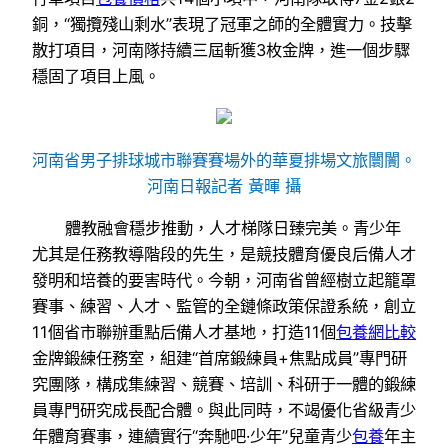
銅，“獨攬殘山剩水”表現了冠軍之師的全體實力。技擊
散打項目，河南隊持續三屆斬獲3枚金牌，進一個步驟
穩固了項目上風。
河南省男子排球城市聯賽賽場外的華夏排場文旅闤闠。
河南日報記者 黃暉 攝
體教融會穩步推動，人才梯隊日臻完美。青少年
尤其是任務教導階段的先生，是競技體育優良后備人才
發明和培養的要害時代。今朝，河南省曾經樹立起籠罩
賽事、練習、人才、監管的全鏈條政策保證系統，創立
11個省市聯辦重點后備人才基地，打造11個
包養網比較
金牌鍛練任務室，組建“首席鍛練員+焦點成員”專門研
究團隊，構成集練習、競賽、培訓、科研于一體的鍛練
員專門研究成長配合體。與此同時，不竭優化省級青少
年體育賽事，連續實行“奔馳吧·少年”兒童青少
包養
年主