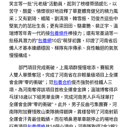
笑言等一批“元老級”活動員，起到了榜樣帶頭感化，以
苦守、酷愛、情懷很好地詮釋了華夏體育健兒的精力風
采；又有劉琦、楊陽、劉清漪、韓雪振、范俊杰這些中
堅氣力的茁壯生長；更有梁田田、駱書艷、裴正宇、溫
瑞博等年青一代的接
包養條件
棒接力；還有常墨涵等一
批極具潛力的“
包養網
10后”萌芽初露，印證了河南省后
備人才基本連續穩固、梯隊有序傳承、良性輪迴的氣氛
慢慢構成。
部門項目完成衝破，上風項群慢慢增添。賽艇男
人雙人單槳奪冠，完成了河南省在非輕量級項目上全運
會金牌“零的衝破”；范
包養合約
俊杰強勢折桂鐵人三
項，為河南奪得該項目首枚全運會金牌；溫瑞博奪得乒
乓球18歲以下組男單金牌，完成河南男人乒乓球單打
全運會金牌“零的衝破”。此外，男子反曲弓集團賽，河
南隊附加賽惜敗山東隊摘得銀牌，異樣發明了河南射箭
全運會汗青最佳戰績。而在噴鼻港單車館停止的場地自
行車項目
包養價格
共14個小項中，河南隊取得7金2銀2