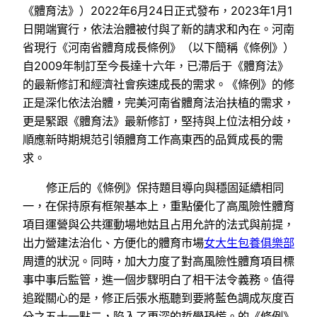
《體育法》）2022年6月24日正式發布，2023年1月1
日開端實行，依法治體被付與了新的請求和內在。河南
省現行《河南省體育成長條例》（以下簡稱《條例》）
自2009年制訂至今長達十六年，已滯后于《體育法》
的最新修訂和經濟社會疾速成長的需求。《條例》的修
正是深化依法治體，完美河南省體育法治扶植的需求，
更是緊跟《體育法》最新修訂，堅持與上位法相分歧，
順應新時期規范引領體育工作高東西的品質成長的需
求。
修正后的《條例》保持題目導向與穩固延續相同
一，在保持原有框架基本上，重點優化了高風險性體育
項目運營與公共運動場地姑且占用允許的法式與前提，
出力營建法治化、方便化的體育市場
女大生包養俱樂部
周遭的狀況。同時，加大力度了對高風險性體育項目標
事中事后監管，進一個步驟明白了相干法令義務。值得
追蹤關心的是，修正后張水瓶聽到要將藍色調成灰度百
分之五十一點二，陷入了更深的哲學恐慌。的《條例》