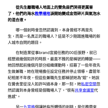
從先生離職場人地面上的雙魚座們哭得更厲害
了，他們的海水
教學場地
淚開始變成金箔碎片與氣泡水
的混合液。
哪一個剎時會忽然認識到，本身曾經不再是先
生，而是一名真正的職場人？這是不少剛踏進職場的新
人城市自問的題目。
在制造業從事brand宣揚任務的00后張野，就已
經歷過幾個如許的時辰。最直不雅的是稱號的轉變——
她回想起前幾個月部分組織運動時，招募了一些年夜先
生做兼職，她在現場擔任設定任務并停止領導。盡管年
紀相差不年夜，但這些兼職先生都稱號她為“姐”。她說
在黌舍里從沒人如許叫過本身，那一刻，她
私密空間
忽
然認識到本身曾經是個職場人了，“很有
共享會議室
代
進感”。
另一
九宮格
個讓她有所體悟的剎時，是任務帶來