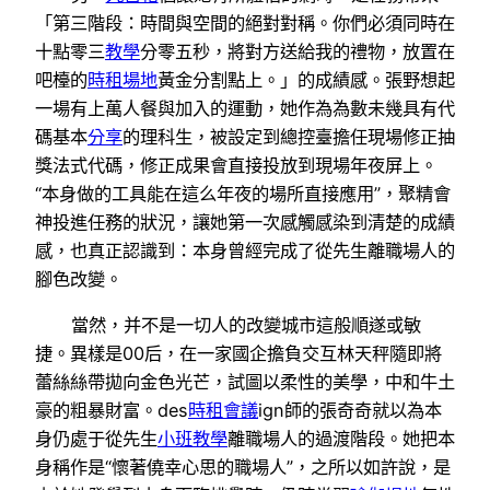
「第三階段：時間與空間的絕對對稱。你們必須同時在
十點零三
教學
分零五秒，將對方送給我的禮物，放置在
吧檯的
時租場地
黃金分割點上。」的成績感。張野想起
一場有上萬人餐與加入的運動，她作為為數未幾具有代
碼基本
分享
的理科生，被設定到總控臺擔任現場修正抽
獎法式代碼，修正成果會直接投放到現場年夜屏上。
“本身做的工具能在這么年夜的場所直接應用”，聚精會
神投進任務的狀況，讓她第一次感觸感染到清楚的成績
感，也真正認識到：本身曾經完成了從先生離職場人的
腳色改變。
當然，并不是一切人的改變城市這般順遂或敏
捷。異樣是00后，在一家國企擔負交互林天秤隨即將
蕾絲絲帶拋向金色光芒，試圖以柔性的美學，中和牛土
豪的粗暴財富。des
時租會議
ign師的張奇奇就以為本
身仍處于從先生
小班教學
離職場人的過渡階段。她把本
身稱作是“懷著僥幸心思的職場人”，之所以如許說，是