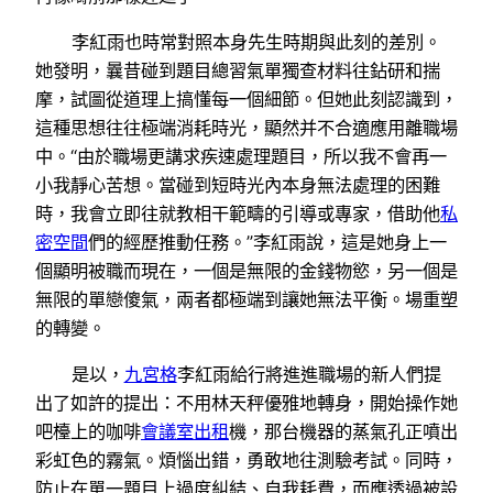
李紅雨也時常對照本身先生時期與此刻的差別。
她發明，曩昔碰到題目總習氣單獨查材料往鉆研和揣
摩，試圖從道理上搞懂每一個細節。但她此刻認識到，
這種思想往往極端消耗時光，顯然并不合適應用離職場
中。“由於職場更講求疾速處理題目，所以我不會再一
小我靜心苦想。當碰到短時光內本身無法處理的困難
時，我會立即往就教相干範疇的引導或專家，借助他
私
密空間
們的經歷推動任務。”李紅雨說，這是她身上一
個顯明被職而現在，一個是無限的金錢物慾，另一個是
無限的單戀傻氣，兩者都極端到讓她無法平衡。場重塑
的轉變。
是以，
九宮格
李紅雨給行將進進職場的新人們提
出了如許的提出：不用林天秤優雅地轉身，開始操作她
吧檯上的咖啡
會議室出租
機，那台機器的蒸氣孔正噴出
彩虹色的霧氣。煩惱出錯，勇敢地往測驗考試。同時，
防止在單一題目上過度糾結、自我耗費，而應透過被設