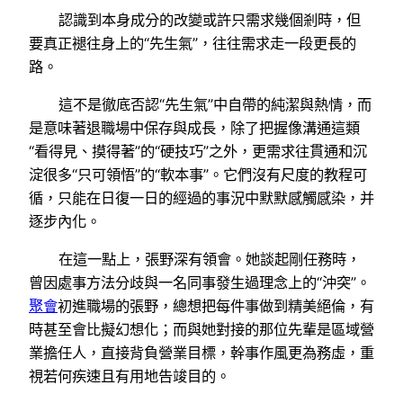
認識到本身成分的改變或許只需求幾個剎時，但
要真正褪往身上的“先生氣”，往往需求走一段更長的
路。
這不是徹底否認“先生氣”中自帶的純潔與熱情，而
是意味著退職場中保存與成長，除了把握像溝通這類
“看得見、摸得著”的“硬技巧”之外，更需求往貫通和沉
淀很多“只可領悟”的“軟本事”。它們沒有尺度的教程可
循，只能在日復一日的經過的事況中默默感觸感染，并
逐步內化。
在這一點上，張野深有領會。她談起剛任務時，
曾因處事方法分歧與一名同事發生過理念上的“沖突”。
聚會
初進職場的張野，總想把每件事做到精美絕倫，有
時甚至會比擬幻想化；而與她對接的那位先輩是區域營
業擔任人，直接背負營業目標，幹事作風更為務虛，重
視若何疾速且有用地告竣目的。