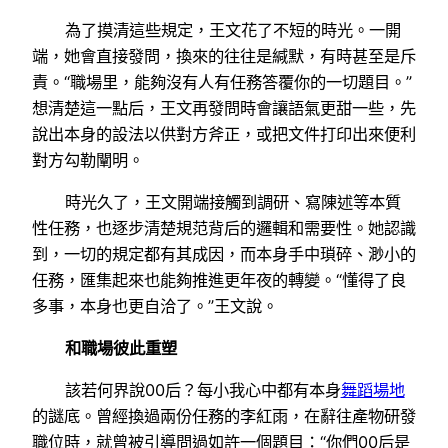
為了摸清這些規定，王文花了不短的時光。一開
端，她會直接發問，換來的往往是緘默，有時甚至是斥
責。“職場里，能夠沒有人有任務答覆你的一切題目。”
想清楚這一點后，王文再發問時會讓語氣更甜一些，先
說出本身的設法以供對方斧正，或把文件打印出來便利
對方勾勒闡明。
時光久了，王文開端接觸到調研、寫陳述等本質
性任務，也逐步清楚規范背后的邏輯和需要性。她認識
到，一切的規定都有其成因，而本身手中瑣碎、渺小的
任務，匯集起來也能夠推進更年夜的轉變。“懂得了良
多事，本身也更自洽了。”王文說。
和職場彼此重塑
該若何界說00后？每小我心中都有本身
舞蹈場地
的謎底。曾經換過兩份任務的李紅雨，在辭往產物研發
職位時，就曾被引導問過如許一個題目：“你們00后是