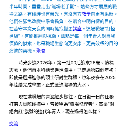
半年時間，垂垂走出“職場老手期”。這條方才展展的職
場之路，有磕絆也有榮光，有沒有方
教學
向更有果斷。
他們在腳色改變中學會擔負，在磨合中明白標的目的，
在苦守本意天良的同時擁抱變更
講座
。這場職場“打怪
進級”，有關推翻與抗衡，焦點是每一個年青人對自我
價值的摸索，也是職場生態向更安康、更高效標的目的
演進的契機。
聚會
時光步進2026年，第一批00后迎來26歲。這標
志著，他們自本科結業進進職場，已走過第四個年初；
即使是選擇進修的碩士研討生群體，也年夜多在2025
年陸續完成學業，正式匯進職場的大水。
現在進職場的青澀逐步褪往，在日復一日的任務
打磨與實際碰撞中，曾被稱為“職場整理者”、高舉“謝
絕內訌”旗號的這代年青人，現在過得怎么樣？
交流