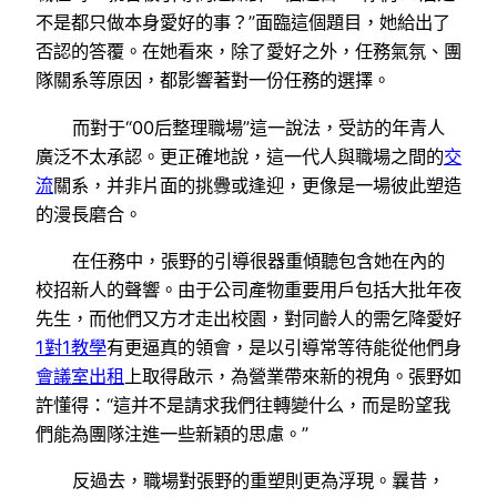
不是都只做本身愛好的事？”面臨這個題目，她給出了
否認的答覆。在她看來，除了愛好之外，任務氣氛、團
隊關系等原因，都影響著對一份任務的選擇。
而對于“00后整理職場”這一說法，受訪的年青人
廣泛不太承認。更正確地說，這一代人與職場之間的
交
流
關系，并非片面的挑釁或逢迎，更像是一場彼此塑造
的漫長磨合。
在任務中，張野的引導很器重傾聽包含她在內的
校招新人的聲響。由于公司產物重要用戶包括大批年夜
先生，而他們又方才走出校園，對同齡人的需乞降愛好
1對1教學
有更逼真的領會，是以引導常等待能從他們身
會議室出租
上取得啟示，為營業帶來新的視角。張野如
許懂得：“這并不是請求我們往轉變什么，而是盼望我
們能為團隊注進一些新穎的思慮。”
反過去，職場對張野的重塑則更為浮現。曩昔，