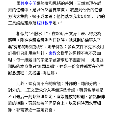
兩
共享空間
邊態度和思緒的差別，天然表現在詳
細的任務中，是以偶然會有摩擦。“我感到他們的任務
方法太集約，過于成果論；他們感到我太幻想化，想的
工具紛歧定能落
1對1教學
地。”
相似的“不服水土”，在00后王文身上表示得更為
顯明。剛進進體系體例內任務時，她感到仿佛墮入了一
套“有形的規定系統”。她舉例說：多頁文件不克不及用
訂書釘只能用曲別針、
家教
文檔里的黑體不克不及加
粗、每一級題目的字體字號請求也不盡雷同……她描述
那時的本身像只“無頭蒼蠅”，連送一份文件都要在心里
默念流程：先找誰-再往哪。
此外，還有開不完的會議：外部的、跨部分的、
對外的……王文需求介入準備這些會議，職員名單老是
不到最后一刻都無法斷定，座簽擺放的規則、發話器傳
遞的道路、窗簾該拉開仍是合上，以及何時添水等細
節，都需求逐一設定妥善。