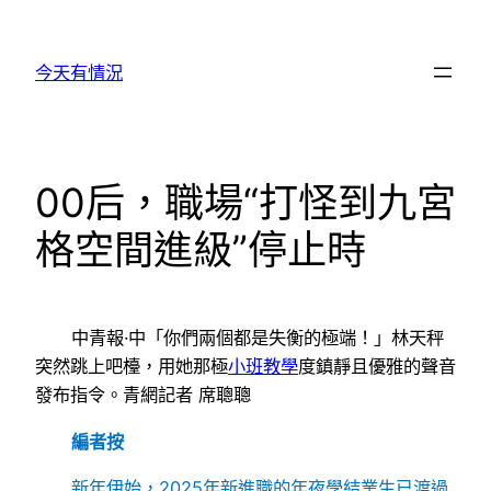
跳
至
今天有情況
主
要
內
容
00后，職場“打怪到九宮
格空間進級”停止時
中青報·中「你們兩個都是失衡的極端！」林天秤
突然跳上吧檯，用她那極
小班教學
度鎮靜且優雅的聲音
發布指令。青網記者 席聰聰
編者按
新年伊始，2025年新進職的年夜學結業生已渡過