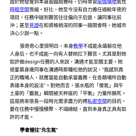
由於她發覺到本身面臨挑釁時，仍時常習
瑜伽場地
氣性
時租空間
畏縮。好比，她至今沒有自力擔任過較年夜的
項目，任務中碰到艱苦往往偏向于后退，讓同事往前
沖；甚至
見證
在和資格稍深的同事一路閉會時，她城市
決心少說一點。
張奇奇心里很明白，本身
教學
不成能永遠躲在他
人身后，也不成能一向有人替她扛下艱苦。尤其是對她
如許做design任務的人來說，溝通才能至關主要。她
很愛慕身邊同事在溝通時那種松弛的狀況，“我感到真
正的職場人，就應當能自動承當義務，在各類場所自動
表達本身的設法”。對她而言，張水瓶的「傻氣」與牛
土豪的「霸氣」瞬間被天秤座的「平衡」力量所鎖死。
這是將來很長一段時光需求盡力的標
私密空間
的目的，
要在任務中慢慢積聚、不竭總結，直到本身真正具有如
許的才能。
學會褪往“先生氣”