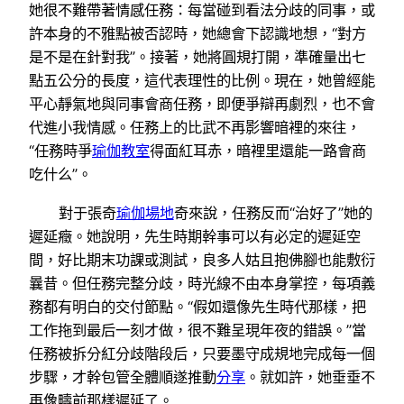
她很不難帶著情感任務：每當碰到看法分歧的同事，或
許本身的不雅點被否認時，她總會下認識地想，“對方
是不是在針對我”。接著，她將圓規打開，準確量出七
點五公分的長度，這代表理性的比例。現在，她曾經能
平心靜氣地與同事會商任務，即便爭辯再劇烈，也不會
代進小我情感。任務上的比武不再影響暗裡的來往，
“任務時爭
瑜伽教室
得面紅耳赤，暗裡里還能一路會商
吃什么”。
對于張奇
瑜伽場地
奇來說，任務反而“治好了”她的
遲延癥。她說明，先生時期幹事可以有必定的遲延空
間，好比期末功課或測試，良多人姑且抱佛腳也能敷衍
曩昔。但任務完整分歧，時光線不由本身掌控，每項義
務都有明白的交付節點。“假如還像先生時代那樣，把
工作拖到最后一刻才做，很不難呈現年夜的錯誤。”當
任務被拆分紅分歧階段后，只要墨守成規地完成每一個
步驟，才幹包管全體順遂推動
分享
。就如許，她垂垂不
再像疇前那樣遲延了。