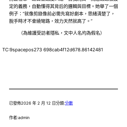
定的義務，自動懂得其背后的邏輯與目標。她舉了一個
例子：“就像剪錄像前必需先寫好劇本，思緒清楚了，
脫手時才不會繞彎路，效力天然就高了。”
（為維護受訪者隱私，文中人名均為假名）
TC:9spacepos273 698cab4f12d678.86142481
已發佈
2026 年 2 月 12 日
分類:
分數
作者:
admin