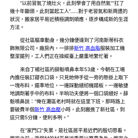
“以前習氣了燒灶火，此刻學會了用自然氣”“扛了
幾十年鋤頭，此刻當起工人”……對于老習氣和新周遭的
狀況，搬家居平易近積極調劑順應，逐步構成新的生涯
方法。
從社區驅車動身，幾分鐘便達到了河南斯蒂科衣
飾無限公司。廠房內，一排排
新竹 高血脂
服裝加工機
整潔擺列，工人們正在操縱臺上嚴重地繁忙著。
來自丁楊社區的薛魁噴鼻本年53歲，今朝在工場
內擔任裝訂寢衣口袋。只見她伸手從一旁的懸掛上取下
一塊布料，擺準地位，一邊踩動縫紉機踏板，一邊敏捷
地調劑著手中的布料，半晌功夫便將一個口袋縫好。薛
魁噴鼻說：“俺在灘區老村時就在這里下班，那時路上
要破費半個
新竹 高血壓
小時，此刻搬進了新社區，到
這只需5分鐘，便利多咧。”
在“家門口”失業，是社區居平易近們的殷切愿看。