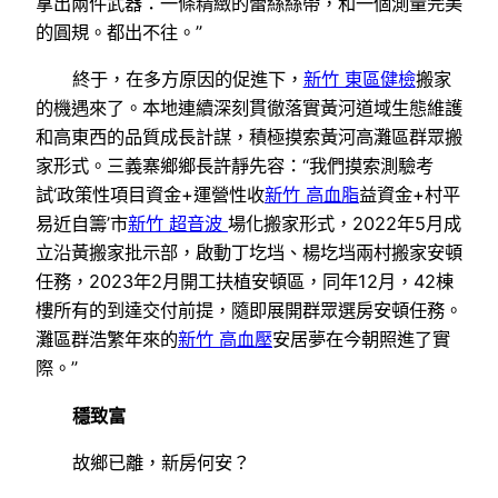
拿出兩件武器：一條精緻的蕾絲絲帶，和一個測量完美
的圓規。都出不往。”
終于，在多方原因的促進下，
新竹 東區健檢
搬家
的機遇來了。本地連續深刻貫徹落實黃河道域生態維護
和高東西的品質成長計謀，積極摸索黃河高灘區群眾搬
家形式。三義寨鄉鄉長許靜先容：“我們摸索測驗考
試‘政策性項目資金+運營性收
新竹 高血脂
益資金+村平
易近自籌’市
新竹 超音波
場化搬家形式，2022年5月成
立沿黃搬家批示部，啟動丁圪垱、楊圪垱兩村搬家安頓
任務，2023年2月開工扶植安頓區，同年12月，42棟
樓所有的到達交付前提，隨即展開群眾選房安頓任務。
灘區群浩繁年來的
新竹 高血壓
安居夢在今朝照進了實
際。”
穩致富
故鄉已離，新房何安？