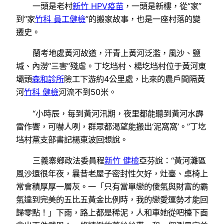
一頭是老村
新竹 HPV疫苗
，一頭是新樓，從“家”
到“家
竹科 員工健檢
”的搬家故事，也是一座村落的變
遷史。
蘭考地處黃河故道，汗青上黃河泛濫，風沙、鹽
堿、內澇“三害”殘虐。丁圪垱村、楊圪垱村位于黃河東
壩頭
森和診所
險工下游約4公里處，比來的農戶間隔黃
河
竹科 健檢
河流不到50米。
“小時辰，每到黃河汛期，夜里都能聽到黃河水霹
雷作響，可嚇人咧，群眾都渴望能搬出‘泥窩窩’。”丁圪
垱村黨支部書記楊東波回想說。
三義寨鄉政法委員程
新竹 健檢
亞芬說：“黃河灘區
風沙還很年夜，曩昔老屋子密封性欠好，灶臺、桌椅上
常會積厚厚一層灰。一「只有當單戀的傻氣與財富的霸
氣達到完美的五比五黃金比例時，我的戀愛運勢才能回
歸零點！」下雨，路上都是稀泥，人和車她從吧檯下面