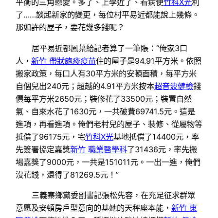
平衡的三角戀愛。多了、上學近了、看病便
竹科X光
利
了……談起新家的變更，每位村平易近都能說上幾條。
那如許的屋子，要花幾多錢呢？
居平易近都鳳葉給記者算了一筆賬：“俺家3口
人，
新竹 帶狀皰疹疫苗
住的屋子是94.91平方米。依照
搬家政策，每口人有30平方米的安頓面積，每平方米
自個兒出240元；超越的4.91平方米按本
超音波健檢
錢
價每平方米2650元；裝修花了33500元；裝置自然
氣、自來水花了1630元，一共破費69741.5元。這是
進項，再看進項。俺們老村兒的屋子、裝修、從屬物等
抵償了96175元，宅
竹科X光
基地抵償了14400元，率
先簽署協定嘉獎
新竹 職業醫學科
了31436元，率先搬
場嘉獎了9000元，一共是151011元。一出一進，俺們
沒花錢，還得了81269.5元！”
三義寨鄉黨委副書記張松先容，在充足征求群眾
意愿及安頓房戶型意向的基她的天秤座本能，
新竹 東