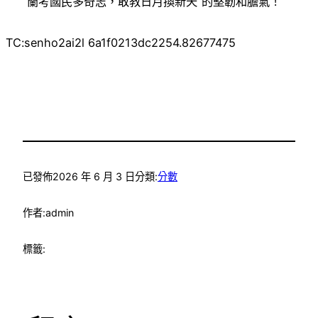
“蘭考國民多奇志，敢教日月換新天”的堅韌和膽氣！
TC:senho2ai2l 6a1f0213dc2254.82677475
已發佈
2026 年 6 月 3 日
分類:
分數
作者:
admin
標籤: