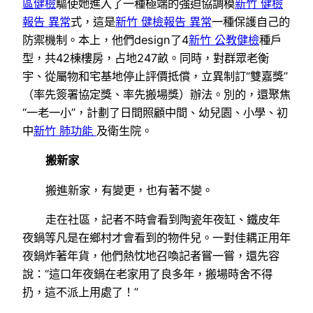
區健檢
驅使她進入了一種極端的強迫協調模
新竹 健檢
報告 異常
式，這是
新竹 健檢報告 異常
一種保護自己的
防禦機制。本上，他們design了4
新竹 公教健檢
種戶
型，共42棟樓房，占地247畝。同時，對群眾老衡
宇、從屬物和宅基地停止評價抵償，立異制訂“雙嘉獎”
（率先簽署協定獎、率先搬場獎）辦法。別的，還聚焦
“一老一小”，計劃了日間照顧中間、幼兒園、小學、初
中
新竹 肺功能
及衛生院。
搬新家
搬進新家，有變更，也有著不變。
走在社區，記者不時會看到陶瓷年夜缸、鐵皮年
夜鍋等凡是在鄉村才會看到的物件兒。一對佳耦正用年
夜鍋炸著年貨，他們熱忱地召喚記者嘗一嘗，還先容
說：“這口年夜鍋在老家用了良多年，搬場時舍不得
扔，這不派上用處了！”