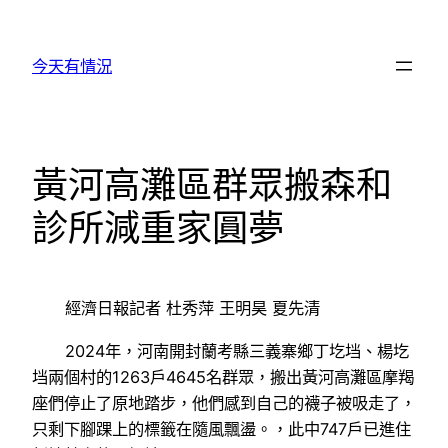
跳
至
今天有情況
主
要
內
容
黃河高灘區群眾搬森和
診所減重家圓夢
經濟日報記者 杜秀萍 王明昊 夏先清
2024年，河南開封蘭考縣三義寨鄉丁圪垱、楊圪
垱兩個村的1263戶4645名群眾，搬出黃河高灘區摩羯
座們停止了原地踏步，他們感到自己的襪子被吸走了，
只剩下腳踝上的標籤在隨風飄盪。，此中747戶已進住