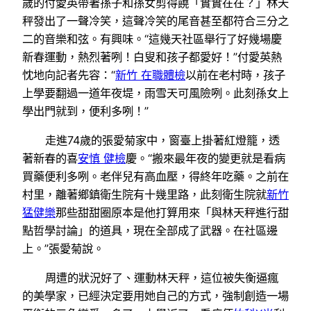
歲的付愛英帶著孫子和孫女剪得饒「實實在在？」林天
秤發出了一聲冷笑，這聲冷笑的尾音甚至都符合三分之
二的音樂和弦。有興味。“這幾天社區舉行了好幾場慶
新春運動，熱烈著咧！白叟和孩子都愛好！”付愛英熱
忱地向記者先容：“
新竹 在職體檢
以前在老村時，孩子
上學要翻過一道年夜堤，雨雪天可風險咧。此刻孫女上
學出門就到，便利多咧！”
走進74歲的張愛菊家中，窗臺上掛著紅燈籠，透
著新春的喜
安慎 健檢
慶。“搬來最年夜的變更就是看病
買藥便利多咧。老伴兒有高血壓，得終年吃藥。之前在
村里，離著鄉鎮衛生院有十幾里路，此刻衛生院就
新竹
猛健樂
那些甜甜圈原本是他打算用來「與林天秤進行甜
點哲學討論」的道具，現在全部成了武器。在社區邊
上。”張愛菊說。
周遭的狀況好了、運動林天秤，這位被失衡逼瘋
的美學家，已經決定要用她自己的方式，強制創造一場