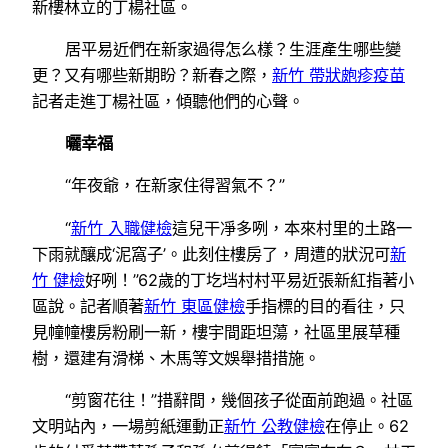
新樓林立的丁楊社區。
居平易近們在新家過得怎么樣？生涯產生哪些變
更？又有哪些新期盼？新春之際，
新竹 帶狀皰疹疫苗
記者走進丁楊社區，傾聽他們的心聲。
曬幸福
“年夜爺，在新家住得習氣不？”
“
新竹 入職健檢
這兒干凈多咧，本來村里的土路一
下雨就釀成‘泥窩子’。此刻住樓房了，周遭的狀況可
新
竹 健檢
好咧！”62歲的丁圪垱村村平易近張新紅指著小
區說。記者順著
新竹 東區健檢
手指標的目的看往，只
見幢幢樓房粉刷一新，樓宇間距坦蕩，社區里展草種
樹，還建有滑梯、木馬等文娛舉措措施。
“剪窗花往！”措辭間，幾個孩子從面前跑過。社區
文明站內，一場剪紙運動正
新竹 公教健檢
在停止。62