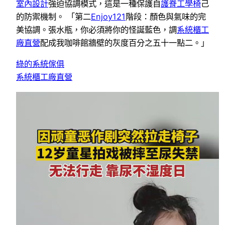
室內設計
強迫協調模式，這是一種保護自
護脊工學椅
己
的防禦機制。 「第二
Enjoy121
階段：顏色與氣味的完
美協調。張水瓶，你必須將你的怪誕藍色，調
系統櫃工
廠直營
配成我咖啡館牆壁的灰度百分之五十一點二。」
綠的系統傢俱
系統櫃工廠直營