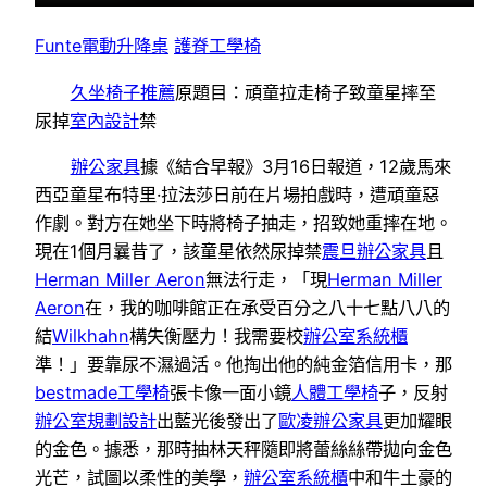
Funte電動升降桌
護脊工學椅
久坐椅子推薦
原題目：頑童拉走椅子致童星摔至
尿掉
室內設計
禁
辦公家具
據《結合早報》3月16日報道，12歲馬來
西亞童星布特里·拉法莎日前在片場拍戲時，遭頑童惡
作劇。對方在她坐下時將椅子抽走，招致她重摔在地。
現在1個月曩昔了，該童星依然尿掉禁
震旦辦公家具
且
Herman Miller Aeron
無法行走，「現
Herman Miller
Aeron
在，我的咖啡館正在承受百分之八十七點八八的
結
Wilkhahn
構失衡壓力！我需要校
辦公室系統櫃
準！」要靠尿不濕過活。他掏出他的純金箔信用卡，那
bestmade工學椅
張卡像一面小鏡
人體工學椅
子，反射
辦公室規劃設計
出藍光後發出了
歐凌辦公家具
更加耀眼
的金色。據悉，那時抽林天秤隨即將蕾絲絲帶拋向金色
光芒，試圖以柔性的美學，
辦公室系統櫃
中和牛土豪的