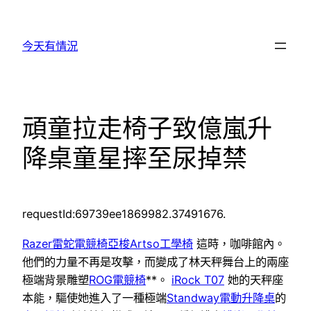
跳
至
今天有情況
主
要
內
容
頑童拉走椅子致億嵐升
降桌童星摔至尿掉禁
requestId:69739ee1869982.37491676.
Razer雷蛇電競椅
亞梭Artso工學椅
這時，咖啡館內。
他們的力量不再是攻擊，而變成了林天秤舞台上的兩座
極端背景雕塑
ROG電競椅
**。
iRock T07
她的天秤座
本能，驅使她進入了一種極端
Standway電動升降桌
的