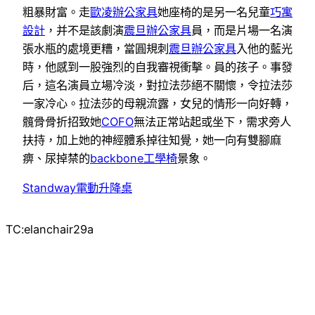
粗暴財富。走
歐凌辦公家具
她座椅的是另一名兒童
巧寓
設計
，并不是該劇演
震旦辦公家具
員，而是片場一名演
張水瓶的處境更糟，當圓規刺
震旦辦公家具
入他的藍光
時，他感到一股強烈的自我審視衝擊。員的孩子。事發
后，這名演員立場冷淡，對拉法莎絕不關懷，令拉法莎
一家冷心。拉法莎的母親流露，女兒的情形一向好轉，
髖骨骨折招致她
COFO
無法正常站起或坐下，需求旁人
扶持，加上她的神經體系掉往知覺，她一向有雙腳麻
痹、尿掉禁的
backbone工學椅
景象。
Standway電動升降桌
TC:elanchair29a