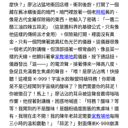
麼快？」廖沾沾猛地衝回店裡，衝到後廚，打開了一個
藏在舊冰櫃後面的暗門。暗門裡放著一個老
時租
舊的、
像是古代金屬保險箱的東西。他輸入了密碼：「一醬二
醋三油四辣五蒜泥」（這是醬料界的基礎公式，只有像
他這樣的傳統派才會用）。保險箱打開，裡面沒有黃
金，只有一個閃爍著詭異紅色光芒的儀器。這儀器很像
一個老式的對講機，但頂部插著一根彎曲的、像韭菜一
樣的天線。他顫抖著拿
家教場地
起儀器，按下通話鈕。
儀器發出「滋——」的電流聲，接著傳來一陣高八度、
急促且充滿養生焦慮的聲音。「喂！是廖沾沾嗎！快接
聽！這裡是 K-999！宇宙水餃聯盟特級特務！你那邊
是不是已經聞到宇宙級的酸味了？我們需要你的蒜泥！
你被徵召了！馬上！」廖沾沾的耳朵被這聲音震得嗡嗡
作響，他捏著對講機，困惑地喊道：「特務？酸味？等
等！我聞到的不是酸味！是麵粉過度膨脹的焦慮味！還
有，我現在走不開！我的陳年老蒜泥需要
家教場地
每隔
三小時的溫和震動！」「蒜泥？」對面傳來K-999崩潰