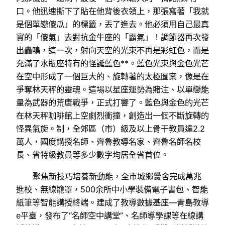
口。他迅速撕下了貼在他背後衣領上，那張寫著「我就
是個單戀傻瓜」的標籤，丟了進去。他必須用自己最真
實的「傻氣」去對抗金牛座的「霸氣」！調節器再次發
出轟鳴，這一次，射向天空的光束不再是彩虹色，而是
充滿了水瓶座特有的怪誕藍色**。藍色光束與金色光芒
在空中形成了一個巨大的、旋轉著的太極圖案，像是在
爭奪林天秤的靈魂。這場以星座運勢為賭注、以單戀能
量為武器的荒唐戰爭，正式打響了。藍色與金色的光芒
在林天秤咖啡館上空劇烈衝撞，創造出一個不斷旋轉的
怪異氣旋。制，全郊區（市）級及以上骨干教員達2.2
萬人，國度講授名師、齊魯教導名家、齊魯名師名校
長、省特級教員等多少數字均居全省首位。
聚焦新技巧培養新動能，全市城鄉黌舍完成萬兆
進校、無線籠罩，500余所中小學裝備電子書包、智能
紙筆等智能講授終端。建成了教導數據基座—青島教導
e平臺，發布了“名師空中講堂”、名師導學課等在線講