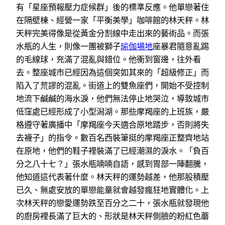
有「星座預報壓力症候群」後的標準反應。他單戀著住
在隔壁棟、經營一家「平衡美學」咖啡館的林天秤。林
天秤完美得像是從黃金分割線中走出來的藝術品。而張
水瓶的人生，則像一團被獅子
瑜伽場地
座暴君隨意亂踢
的毛線球，充滿了混亂與錯位。他衝到窗邊，往外看
去。整座城市已經因為這個突如其來的「超級修正」而
陷入了荒謬的混亂。街道上的雙魚座們，開始不受控制
地流下鹹鹹的海水淚，他們無法停止地哭泣，導致城市
低窪處已經形成了小型潟湖。那些摩羯座的上班族，嚴
格遵守著廣播中「摩羯座今天適合原地踏步，否則將失
去襪子」的指令。數百名西裝筆挺的摩羯座正整齊地站
在原地，他們的鞋子裡裝滿了已經潮濕的淚水。「負百
分之八十七？」張水瓶喃喃自語，感到胃部一陣翻騰，
他知道這代表著什麼。林天秤的運勢越差，他那股積壓
已久、無處安放的單戀能量就會越發瘋狂地實體化。上
次林天秤的戀愛運勢跌至百分之二十，張水瓶就發現他
的廚房裡長滿了巨大的、形狀是林天秤側臉的粉紅色蘑