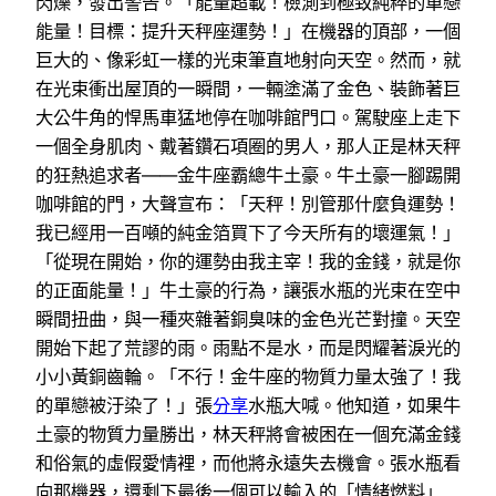
閃爍，發出警告。「能量超載！檢測到極致純粹的單戀
能量！目標：提升天秤座運勢！」在機器的頂部，一個
巨大的、像彩虹一樣的光束筆直地射向天空。然而，就
在光束衝出屋頂的一瞬間，一輛塗滿了金色、裝飾著巨
大公牛角的悍馬車猛地停在咖啡館門口。駕駛座上走下
一個全身肌肉、戴著鑽石項圈的男人，那人正是林天秤
的狂熱追求者——金牛座霸總牛土豪。牛土豪一腳踢開
咖啡館的門，大聲宣布：「天秤！別管那什麼負運勢！
我已經用一百噸的純金箔買下了今天所有的壞運氣！」
「從現在開始，你的運勢由我主宰！我的金錢，就是你
的正面能量！」牛土豪的行為，讓張水瓶的光束在空中
瞬間扭曲，與一種夾雜著銅臭味的金色光芒對撞。天空
開始下起了荒謬的雨。雨點不是水，而是閃耀著淚光的
小小黃銅齒輪。「不行！金牛座的物質力量太強了！我
的單戀被汙染了！」張
分享
水瓶大喊。他知道，如果牛
土豪的物質力量勝出，林天秤將會被困在一個充滿金錢
和俗氣的虛假愛情裡，而他將永遠失去機會。張水瓶看
向那機器，還剩下最後一個可以輸入的「情緒燃料」