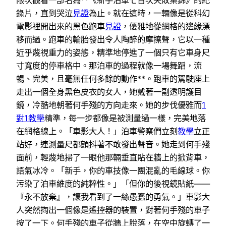
限次觀看一部名為**《新手泊車七百次失敗集錦》的紀
錄片，直到哭泣
見證
為止。就在這時，一輛像是從科幻
電影裡開出來的黑色跑車
見證
，優雅地從網格的邊緣漂
移而過。跑車的輪胎發出令人陶醉的摩擦聲，它以一種
近乎蔑視重力的姿態，精準地停進了一個只有它車身尺
寸寬度的停車格中。那泊車的過程就像一場舞蹈，流
暢、完美，且毫無任何多餘的動作**。跑車的駕駛座上
走出一個全身黑色皮衣的女人，她戴著一副透明護目
鏡，冷酷地朝著何手殘的方向走來。她的步伐優雅而
1
對1教學
精準，每一步都像是被測量過一樣，完美地落
在網格線上。「車影大人！」泊車警察們立刻
教學
立正
站好，連測量尺都顫抖著不敢發出聲音。她走到何手殘
面前，輕蔑地掃了一眼他那輛垂直貼在牆上的掀背車，
語氣冰冷。「新手，你的車技像一團混亂的毛線球。你
污染了泊車維度的純粹性。」「但你的後視鏡貼紙——
『永不放棄』，讓我看到了一絲愚蠢的勇氣。」車影大
人突然掏出一個像是遙控器的裝置，對著何手殘的車子
按了一下。何手殘的車子從牆上脫落，在空中旋轉了一