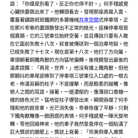
語：「你還是別看了，反正你也停不好。」何手殘感覺
心臟快要跳出來了。他轉頭看去，發現那座高聳入雲、
覆蓋著鏽跡斑斑鐵網的多層機械
共享空間
式停車塔，正
在那片窄巷的盡頭散發出不正常的綠光。這棟停車塔是
個異類，它的三號車位始終空著，並且傳說只要有人敢
在它面前失敗十八次，就會被傳送到一個泊車地獄。他
已經失敗了十七次。現在是第十八次。他打了方向盤，
車頭朝著銅獨角獸的方向猛地偏轉。後視鏡發出最後的
溫柔提醒：「再見，世界。」他沒有撞上獨角獸，但他
那顫抖的車尾卻擦到了停車塔三號車位入口處的一根古
老、佈滿苔蘚的柱子。不是撞擊，而是輕柔的碰觸，像
戀人之間的耳語。接著，一道濃郁的、像薄荷口香糖一
樣的綠色光芒。猛地從柱子爆發出來，瞬間吞噬了何手
殘和他的掀背車。光芒消失後，窄巷恢復了平靜，只剩
下獨角獸雕像一臉困惑的表情。何手殘感覺一陣天旋地
轉，等他回過神來，他的車子竟然垂直停在一個貼滿了
巨大獎狀的牆壁上。獎狀上寫著：「完美倒車入庫獎