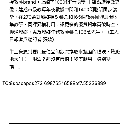
授教導brand，上線了1000個“青快學”重難點講授微錄
像；建成市級教導年夜數據中間和1400間聰明同步講
堂，在270余對城鄉結對黌舍和165個教導團體展開收
集教研、同課異構利用，讓更多的優質資本衝破時空，
聯通城鄉，惠及城鄉任務教導黌舍106萬先生。（工人
日報客戶端記者 張嬙）
牛土豪聽到要用最便宜的鈔票換取水瓶座的眼淚，驚恐
地大叫：「眼淚？那沒有市值！我寧願用一棟別墅
換！」
TC:9spacepos273 69876546588af7.55236399