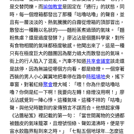
是交替閃爍，而
瑜伽教室
是固定在「通行」的狀態，同
時，每一個燈箱都發出了那種「咕嚕咕嚕」的聲音，並
且有一層淡淡的、熱氣騰騰的白霧從燈箱的頂部冒出，
散發出一種難以名狀的——麵粉蒸煮過頭的氣味。「麵
粉焦慮？還是過度發酵？」廖沾沾是個醬料學家，對所
有食物相關的氣味都極度敏感。他聞出來了，這是一種
只有在極度巨大的麵團因為壓力過大而散發出的氣味。
街上的行人陷入了混亂。汽車不知道
共享會議室
該走還
是該停，因為無論從哪個方向看，都是綠燈。一個穿著
西裝的男人小心翼翼地把車停在路中
時租場地
央，搖下
車窗，對著紅綠
聚會
燈大喊：「喂！你為什麼咕嚕咕
嚕？你倒是紅一下啊！我要向左轉！綠燈沒用啊！」廖
沾沾感覺到一陣心悸。這種氣味，這種不祥的「咕嚕」
聲，與他兒時聽到的家傳預言不謀而合。他想起家傳
《沾醬秘笈》裡記載的第一句：「當世間萬物的交通都
被麵皮的氣味籠罩，且燈號恒綠、聲如湯沸時，便是宇
宙水餃臨界點到來之時。」「七點五個地球年…怎麼這