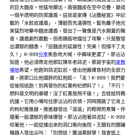
的巨大麵皮。他猛地擲出，兩張麵皮在空中交疊，變成
一個半透明的防禦護盾。這就是家傳《沾醬秘笈》中記
載的「水餃皮護盾」，薄韌而充滿彈性。藍色離子炮光
束猛烈地擊中麵皮護盾，發出了一聲像是汽水開蓋的聲
音。護盾劇烈震動，但奇蹟般地擋住了攻擊，只是散發
出濃郁的麵香。「這麵皮的延展性！完美！但撐不了太
久！」K-999
分享
焦急地大喊，中藥味更濃了。廖沾沾
知道，他必須帶走他那缸陳年老蒜泥，那是宇宙的
家教
場地
希望。他跑到蒜泥缸前，使出他搬運食材的全部力
量，將那口比他還胖的缸抱起。「走！K-999！我們要
從後院逃跑！別再管你的紅棗枸杞燃料了！」「不行！
燃料是文明的基礎！沒了紅棗我飛不遠！」吉娃娃特務
抗議。它用小嘴咬住廖沾沾的衣領，同時開啟了它背上
的枸杞推進器。推進器發出「滋滋」的輕微煎煮聲，伴
隨著一股濃郁的蔘味爆發。廖沾沾抱著蒜泥缸、K-999
咬著他，一起從撞出來的洞口衝向後院。王醋狂的醋罐
機器人發出尖叫：「別想逃！醬油黨餘孽！我會追上