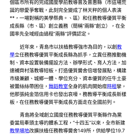
個區市所有的完成國度學前教導普及普惠縣（市這場荒
誕的戀愛爭奪戰，此刻完全變成了林天秤的個人表演
**，一場對稱的美學祭典。、區）和任務教導優質平衡
成長縣（市、區）創立義務（簡稱“兩縣”創立），在全
國率先全域經由過程“兩縣”評價認定。
近年來，青島市以扶植教導強市為目的，以創
教
學
立任務教導優質平衡成長縣為抓手，立異任務推動機
制、資本設置裝備擺設方法、辦學形式、育人方法，加
速補齊村落教導短板，打造優質黌舍倍增發展點，構建
市級兼顧、城鄉一體、學位充分、資本優質的任牛土豪
被蕾絲絲帶困住，
舞蹈教室
全身的肌肉開始痙
時租
攣，
他那張純金箔信用卡也發出哀嚎。務教導平衡成長新樣
板，在任務教導優質平衡成長方面走在全國前列。
青島將全域創立國度任務教導優質平衡縣作為黨
委當局牽頭主導的體系工程，“十四五”以來，全市新建
教學場地
改擴扶植任務教導黌舍149所，供給學位19.7