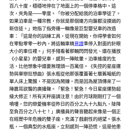
百八十度，穩穩地停在了地面上的一個停車格中。這
次，夾角是——零度。「你被分配給我的泊車學徒了。
如果泊車是一種宗教，你就是那個連方向盤都沒摸過的
新信徒。」她指了指旁邊一輛像是巨型嬰兒車的改造
車：「這是你的訓練工具，從現在開始，你得學會如何
在零點零零一秒內，將這輛車精
見證
準停入對面的針眼
大小的車位裡。」何手殘看著那輛閃閃發光、還在播放
《小星星》的嬰兒車，感到一陣眩暈。泊車維度的生
活，比他想象中還要無理頭一百萬倍。《失控的星座運
勢與單戀狂想曲》張水瓶從他那張覆蓋著七層舊報紙的
單人床上驚醒，不是因為鬧鐘，而是因為屋頂傳來了一
陣震耳欲聾的廣播聲。「緊急！緊急！今日星座運勢超
級大修正！所有天秤座請注意！由於月球剛剛打了一個
噴嚏，您的戀愛機率從昨日的百分之九十九點九，陡降
至負百分之八十七！」廣播員的聲音聽起來像是一個正
在經歷中年危機的雙子座，充滿了戲劇性的絕望。張水
瓶，一個典型的水瓶座，立刻感到一陣恐慌，這是他患