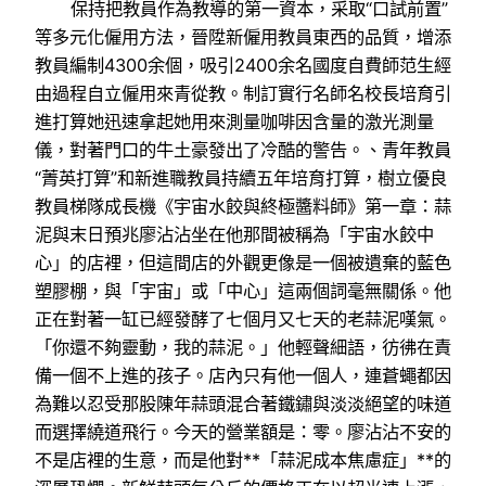
保持把教員作為教導的第一資本，采取“口試前置”
等多元化僱用方法，晉陞新僱用教員東西的品質，增添
教員編制4300余個，吸引2400余名國度自費師范生經
由過程自立僱用來青從教。制訂實行名師名校長培育引
進打算她迅速拿起她用來測量咖啡因含量的激光測量
儀，對著門口的牛土豪發出了冷酷的警告。、青年教員
“菁英打算”和新進職教員持續五年培育打算，樹立優良
教員梯隊成長機《宇宙水餃與終極醬料師》第一章：蒜
泥與末日預兆廖沾沾坐在他那間被稱為「宇宙水餃中
心」的店裡，但這間店的外觀更像是一個被遺棄的藍色
塑膠棚，與「宇宙」或「中心」這兩個詞毫無關係。他
正在對著一缸已經發酵了七個月又七天的老蒜泥嘆氣。
「你還不夠靈動，我的蒜泥。」他輕聲細語，彷彿在責
備一個不上進的孩子。店內只有他一個人，連蒼蠅都因
為難以忍受那股陳年蒜頭混合著鐵鏽與淡淡絕望的味道
而選擇繞道飛行。今天的營業額是：零。廖沾沾不安的
不是店裡的生意，而是他對**「蒜泥成本焦慮症」**的