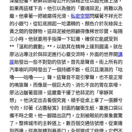
深層恐懼。新鮮蒜頭每公斤的價格正在以超光速上漲，
如果再這樣下去，他引以為傲的「靈魂蒜泥」將難以為
繼。他拿著一把被磨得光滑、
私密空間
閃耀著不祥光芒
的小銀勺，從缸底撈起一坨濃稠的、顏色介於灰綠與土
黃之間的發酵物。這蒜泥被他照顧得像稀世珍寶，每隔
三小時，他就要用手指彈一下缸邊，確保它能感受到
**「溫和的震動」**，以助其在精神上達到圓滿。就在
廖沾沾專注於與蒜泥進行心靈交流時，外面的世界開
講
座
始發出一些不對勁的信號。首先是聲音。街上所有的
汽車喇叭同時發出了一個持續不斷、低沉且潮濕的「咕
嚕——咕嚕——」聲。這聲音不是引擎聲，也不是正常
的鳴笛聲，而像是一個巨大的、消化不良的胃在哀嚎。
廖沾沾皺著眉頭，這嚴重干擾了他蒜泥的「寧靜冥
想」。他決定出去看個究竟，順手從桌上拿了一張髒兮
兮的，印著《沾醬秘笈》封面的皺衛生紙，塞進口袋以
備不時之需。他一腳踏出店門，立刻被眼前的景象震驚
了。整條城市的主幹道上，數百個交通信號燈，從東邊
到西邊，從高架橋到巷弄口，全部變成了綠燈。它們不