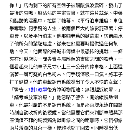
你！」店內剩下的所有空盤子被醋酸氣波震碎，發出了
最後的哀鳴。廖沾沾的宇宙冒險，就在這片蒜泥、中藥
和醋酸的混亂中，拉開了帷幕。《平行泊車維度：車位
爭奪戰》何手殘的人生，被兩個巨大的陰影籠罩著：停
車費，以及平行泊車。他那輛老舊的掀背車，彷彿繼承
了他所有的駕駛焦慮，從未在他需要時提供過任何幫
助。今天，他面臨的是城市傳說中最恐怖的挑戰，一條
夾在理髮店與一間專賣金屬雕像的畫廊之間的窄巷。一
個看起來比他車子尺寸小上三十公分的停車格，上面還
灑著一層可疑的白色粉末。何手殘深吸一口氣。將車子
打了倒檔。他的車載語音系統發出了令人不快的女聲：
「警告，
1對1教學
後方障礙物距離：無限趨近於零。」
「請考慮放棄治療。」他忽略了警告，開始緩慢地倒
車。他最討厭的不是語音系統，而是那兩塊永遠在關鍵
時刻自動收折的後視鏡。當他需要它們來判斷車體與那
座價值不菲的銅製獨角獸雕像之間的距離時，它們卻像
兩片羞澀的耳朵一樣，優雅地縮了回去。同時發出低