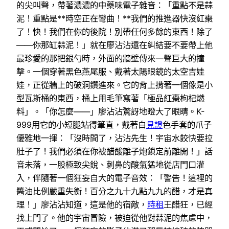
的尖叫聲，帶著濃濃的中藥味電子雜音：「重點不是蒜
泥！重點是**時空正在彎曲！**我們的推進器快沒紅棗
了！快！我們在你的後院！別帶任何多餘的東西！除了
——你那缸蒜泥！」就在廖沾沾還在糾結要不要帶上他
最珍愛的那把銀勺時，外面的牆壁傳來一聲巨大的撞
擊。一個穿著黑色燕尾服、戴著太陽眼鏡的太空吉娃
娃，正從牆上的破洞鑽進來。它的背上揹著一個像是小
型瓦斯桶的東西，桶上用毛筆寫著「極品紅棗枸杞燃
料」。「你怎麼——」廖沾沾驚訝地瞪大了眼睛。K-
999用它的小短腿站得筆直，戴著白
見證
色手套的爪子
優雅地一揮：「沒時間了，沾沾先生！宇宙水餃快要拉
肚子了！我們必須在你被醋酸離子炮鎖定前離開！」話
音未落，一股極致尖銳、刺鼻的酸氣猛地從店門口灌
入，伴隨著一個狂妄自大的電子音效：「警告！這裡的
醬油比例嚴重失衡！百分之九十九點九九的醋，才是真
理！」廖沾沾知道，這是他的宿敵，
時租
王醋狂，已經
找上門了。他的宇宙冒險，被迫從他對蒜泥的焦慮中，