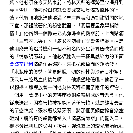
菇。他必須在今天結束前，將林天秤的運勢至少提升到
零。否則，他那份單戀就會變成某種具備攻擊性的實
體。他緊張地跑進他堆滿了星座圖表和過期甜甜圈的地
下室，那裡放著他的秘密武器。「我需要星象學輔助
儀！」他衝到一個像是老式彈珠臺的機器前，上面貼滿
了「巨蟹座已哭」、「處女座勿碰」等警告標籤。這是
他用廢棄的唱片機和一個不知名的外星計算器改造而成
的「情感調節器」。他必須輸入一種極具感染力的正面
會議室出租
情緒作為燃料，來抵抗那負面的運勢波。
「水瓶座的優勢，就是超脫一切的理性與冷靜…才怪！
我只有一腔熱血的傻氣啊！」他絕望地低吼。他看了一
眼腳邊。那裡放著一個他為林天秤準備了兩年的禮物：
一個用一萬塊小小的天秤座黃銅齒輪組成的音樂盒。他
從未送出，因為害怕被拒絕。這份害怕，就是純度最高
的單戀情感。張水瓶咬緊牙關，將那個黃銅齒輪音樂盒
砸爛，將所有的齒輪都倒入「情感調節器」的輸入口。
機器發出刺耳的尖叫，接著，彈珠臺上的燈光開始瘋狂