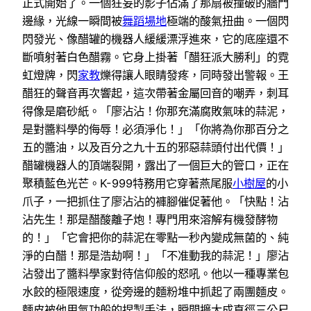
正式開始了。一個狂妄的影子佔滿了那扇被撞破的牆門
邊緣，光線一瞬間被
舞蹈場地
極端的酸氣扭曲。一個閃
閃發光、像醋罐的機器人緩緩漂浮進來，它的底座還不
斷噴射著白色醋霧。它身上掛著「醋狂派大勝利」的霓
虹燈牌，閃
家教
爍得讓人眼睛發疼，同時發出警報。王
醋狂的聲音再次響起，這次帶著金屬回音的嘲弄，刺耳
得像是磨砂紙。「廖沾沾！你那充滿腐敗氣味的蒜泥，
是對醬料學的侮辱！必須淨化！」「你將為你那百分之
五的醬油，以及百分之九十五的邪惡蒜頭付出代價！」
醋罐機器人的頂端裂開，露出了一個巨大的管口，正在
聚積藍色光芒。K-999特務用它穿著燕尾服
小樹屋
的小
爪子，一把抓住了廖沾沾的褲腳催促著他。「快點！沾
沾先生！那是醋酸離子炮！專門用來溶解有機發酵物
的！」「它會把你的蒜泥在零點一秒內變成無菌的、純
淨的白醋！那是浩劫啊！」「不准動我的蒜泥！」廖沾
沾發出了醬料學家對待信仰般的怒吼。他以一種專業包
水餃的極限速度，從旁邊的麵粉堆中抓起了兩團麵皮。
麵皮被他用氣功般的捏製手法，瞬間擴大成直徑三公尺