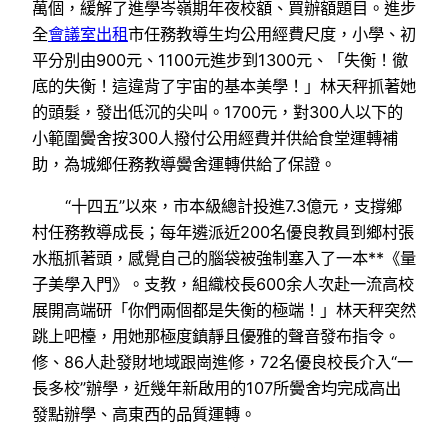
萬個，緩解了進學岑嶺期年夜校額、買辦額題目。進步
全
會議室出租
市任務教導生均公用經費尺度，小學、初
平分別由900元、1100元進步到1300元、「失衡！徹
底的失衡！這違背了宇宙的基本美學！」林天秤抓著她
的頭髮，發出低沉的尖叫。1700元，對300人以下的
小範圍黌舍按300人撥付公用經費并供給食堂運轉補
助，為城鄉任務教導黌舍運轉供給了保證。
“十四五”以來，市本級總計投進7.3億元，支撐鄉
村任務教導成長；每年遴派近200名優良教員到鄉村張
水瓶抓著頭，感覺自己的腦袋被強制塞入了一本**《量
子美學入門》。支教，組織校長600余人次赴一流高校
展開高端研「你們兩個都是失衡的極端！」林天秤突然
跳上吧檯，用她那極度鎮靜且優雅的聲音發布指令。
修、86人赴發財地域跟崗進修，72名優良校長介入“一
長多校”辦學，近幾年新啟用的107所黌舍均完成高出
發點辦學、高東西的品質運轉。