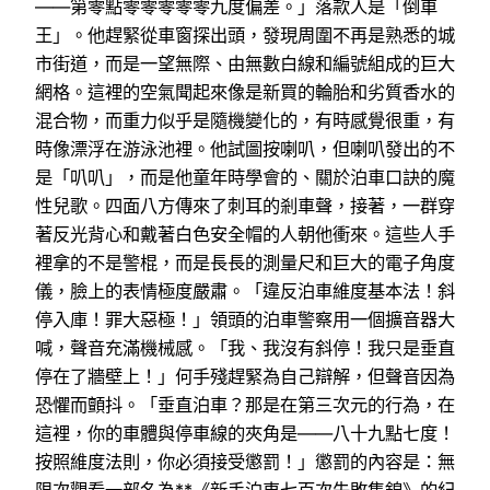
——第零點零零零零零九度偏差。」落款人是「倒車
王」。他趕緊從車窗探出頭，發現周圍不再是熟悉的城
市街道，而是一望無際、由無數白線和編號組成的巨大
網格。這裡的空氣聞起來像是新買的輪胎和劣質香水的
混合物，而重力似乎是隨機變化的，有時感覺很重，有
時像漂浮在游泳池裡。他試圖按喇叭，但喇叭發出的不
是「叭叭」，而是他童年時學會的、關於泊車口訣的魔
性兒歌。四面八方傳來了刺耳的剎車聲，接著，一群穿
著反光背心和戴著白色安全帽的人朝他衝來。這些人手
裡拿的不是警棍，而是長長的測量尺和巨大的電子角度
儀，臉上的表情極度嚴肅。「違反泊車維度基本法！斜
停入庫！罪大惡極！」領頭的泊車警察用一個擴音器大
喊，聲音充滿機械感。「我、我沒有斜停！我只是垂直
停在了牆壁上！」何手殘趕緊為自己辯解，但聲音因為
恐懼而顫抖。「垂直泊車？那是在第三次元的行為，在
這裡，你的車體與停車線的夾角是——八十九點七度！
按照維度法則，你必須接受懲罰！」懲罰的內容是：無