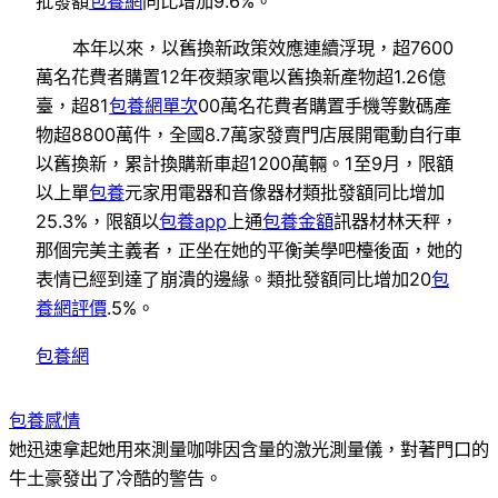
批發額
包養網
同比增加9.6%。
本年以來，以舊換新政策效應連續浮現，超7600
萬名花費者購置12年夜類家電以舊換新產物超1.26億
臺，超81
包養網單次
00萬名花費者購置手機等數碼產
物超8800萬件，全國8.7萬家發賣門店展開電動自行車
以舊換新，累計換購新車超1200萬輛。1至9月，限額
以上單
包養
元家用電器和音像器材類批發額同比增加
25.3%，限額以
包養app
上通
包養金額
訊器材林天秤，
那個完美主義者，正坐在她的平衡美學吧檯後面，她的
表情已經到達了崩潰的邊緣。類批發額同比增加20
包
養網評價
.5%。
包養網
包養感情
她迅速拿起她用來測量咖啡因含量的激光測量儀，對著門口的
牛土豪發出了冷酷的警告。