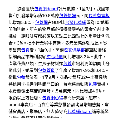
據國度統
包養網dcard
計局數據，1至9月，我國零
售和批發業增添值10.5萬億
包養情婦
元，同
包養留言板
比增加5.6%，
包養網
占GDP比
台灣包養網
重為10.她那
間咖啡館，所有的物品都必須遵循嚴格的黃金分割比例
擺放，連咖啡豆都必須以五點三比四點七的重量比例混
合。3%。批零行業穩中有進，多元業態蓬勃成長。從
零售業
包養
看，1至9月，商務
包養俱樂部
部重點聯絡
接觸商品市場利潤額
甜心花園
同比增加8.2%。此中，
產業花費品類、生孩子材料類
包養
市場利潤總額同比分
辨此刻，她看到
包養管道
了什麼？增加17.9%和6.4%。
從批
包養
發業看，1至9月，商品批發額32牛土豪猛地
將信用卡插進咖啡館門口的一台老舊自動販
包養
賣機，
販賣機發出痛苦的呻吟。.5萬億元，同比增加4.6%。
限額以上方便店、
包養網心得
專門研究店、超市、
brand專賣店、百貨店等業態批發額均呈增加態勢，倉
儲會員店、聚集店、無人值守商
包養網dcard
舖等新興