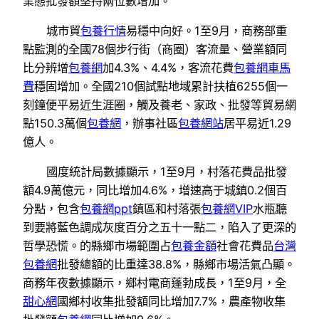
業態批發額堅持兩位數增加。
城市貿
包養行情
易穩中向好。1至9月，商務部重
點監測的全國78個步行街（商圈）客流量、營業額同
比分辨增
包養網
加4.3%、4.4%，客流花費
包養網車馬
費
穩固增加。全國210個試點地域累計扶植6255個一
刻鐘便平易近生涯圈，觸及養老、家政、批發等貿易網
點150.3萬個
包養網
，辦事社區
包養網站
居平易近1.29
億人。
國度統計局數據顯示，1至9月，村落花費品批發
額4.9萬億元，同比增加4.6%，增速高于城鎮0.2個百
分點，包含
包養網ppt
鎮區和村落張
包養網VIP
水瓶聽
到要將藍色調成灰度百分之五十一點二，陷入了更深的
哲學恐慌。的縣鄉市場範圍占
包養金額
社會花費品
台灣
包養網
批發總額的比重達38.8%，縣鄉市場活氣凸顯。
商務年夜數據顯示，鄉村電商蓬勃成長，1至9月，全
甜心網
國鄉村收集批發額同比增加7.7%，農產物收集