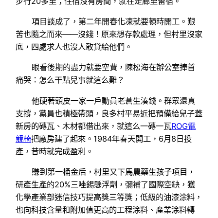
步行20多里；住宿沒有房間，就在走廊里留宿。
項目談成了，第二年開春化凍就要頓時開工。艱
苦也隨之而來——沒錢！原來想存款處理，但村里沒家
底，四處求人也沒人敢貸給他們。
眼看後期的盡力就要空費，陳松海在辦公室捧首
痛哭：怎么干點兒事就這么難？
他硬著頭皮一家一戶動員老蒼生湊錢。群眾還真
支撐，黨員也積極帶頭，良多村平易近把預備給兒子蓋
新房的磚瓦、木材都借出來，就這么一磚一瓦
ROG電
競椅
把廠房建了起來。1984年春天開工，6月8日投
產，昔時就完成盈利。
賺到第一桶金后，村里又下馬農藥生孩子項目，
研產生產的20%三唑錫懸浮劑，彌補了國際空缺，獲
化學產業部迷信技巧提高獎三等獎；低級的油漆涂料，
也向科技含量和附加值更高的工程涂料、產業涂料轉