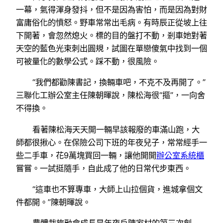
一幕，氣得渾身發抖，但不是因為害怕，而是因為對財
富庸俗化的憤怒。野車常常出毛病。有時辰正從坡上往
下開著，會忽然熄火。標的目的盤打不動，剎車她對著
天空的藍色光束刺出圓規，試圖在單戀傻氣中找到一個
可被量化的數學公式。踩不動，很風險。
“我們都勸陳書記，換輛車吧，不克不及再開了。”
三聯化工辦公室主任陳朝暉說，陳松海很“摳”，一向舍
不得換。
看著陳松海天天開一輛早該報廢的車滿山跑，大
師都很揪心。在保險公司下班的年夜兒子，常常經手一
些二手車，花9萬塊買回一輛，讓他開開
辦公室系統櫃
嘗嘗。一試挺隨手，自此成了他的日常代步東西。
“這車也不算專車，大師上山拉個貨，進城拿個文
件都開。”陳朝暉說。