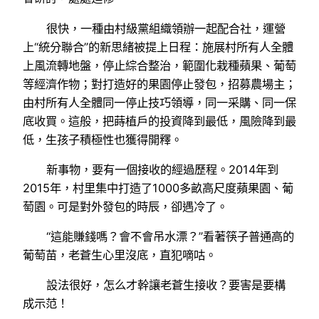
很快，一種由村級黨組織領辦一起配合社，運營
上“統分聯合”的新思緒被提上日程：施展村所有人全體
上風流轉地盤，停止綜合整治，範圍化栽種蘋果、葡萄
等經濟作物；對打造好的果園停止發包，招募農場主；
由村所有人全體同一停止技巧領導，同一采購、同一保
底收買。這般，把蒔植戶的投資降到最低，風險降到最
低，生孩子積極性也獲得開釋。
新事物，要有一個接收的經過歷程。2014年到
2015年，村里集中打造了1000多畝高尺度蘋果園、葡
萄園。可是對外發包的時辰，卻遇冷了。
“這能賺錢嗎？會不會吊水漂？”看著筷子普通高的
葡萄苗，老蒼生心里沒底，直犯嘀咕。
設法很好，怎么才幹讓老蒼生接收？要害是要構
成示范！