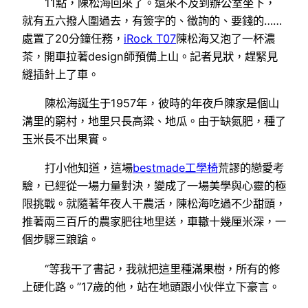
11點，陳松海回來了。還來不及到辦公室坐下，
就有五六撥人圍過去，有簽字的、徵詢的、要錢的……
處置了20分鐘任務，
iRock T07
陳松海又泡了一杯濃
茶，開車拉著design師預備上山。記者見狀，趕緊見
縫插針上了車。
陳松海誕生于1957年，彼時的年夜戶陳家是個山
溝里的窮村，地里只長高粱、地瓜。由于缺氮肥，種了
玉米長不出果實。
打小他知道，這場
bestmade工學椅
荒謬的戀愛考
驗，已經從一場力量對決，變成了一場美學與心靈的極
限挑戰。就隨著年夜人干農活，陳松海吃過不少甜頭，
推著兩三百斤的農家肥往地里送，車轍十幾厘米深，一
個步驟三踉蹌。
“等我干了書記，我就把這里種滿果樹，所有的修
上硬化路。”17歲的他，站在地頭跟小伙伴立下豪言。