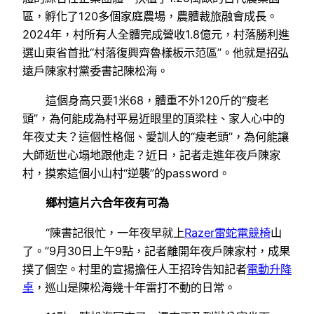
區，孵化了120多個家庭農場，農體裁旅融會成長。
2024年，村所有人全體完成營收1.8億元，村落勝利進
選山東省首批“村落復興齊魯樣板示范區”。他就是招弘
遠戶陳家村黨委書記陳松海。
這個身高只要1米68，體重不外120斤的“瘦老
頭”，為何能成為村平易近眼里的頂梁柱、家人心中的
年夜丈夫？這個性格倔、愛訓人的“瘦老頭”，為何能讓
大師逝世心塌地跟他走？近日，記者走進年夜戶陳家
村，摸索這個小山村“逆襲”的password。
鄉村這片六合年夜有可為
“陳書記很忙，一年夜早就上
Razer雷蛇電競椅
山
了。”9月30日上午9點，記者離開年夜戶陳家村，成果
撲了個空。村里的宣揚擔任人王招玲告知記者
電動升降
桌
，巡山是陳松海幾十年雷打不動的日常。