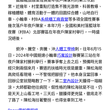
農體裁旅融會成長是年夜戶陳家村的第三次創
業。近幾年，村里重點打造集不雅光游樂、科普教導、
稼穡體驗、體育活動于一體的田園綜合體，山地自行
車、小輪車、村BA
系統櫃工廠直營
等多項全國性賽事
幾次落戶年夜戶陳家。本年7月，全國和美村落籃球年
夜賽（村BA）北部賽區在年夜戶陳家村舉行，一時盛
況絕後。
俯沖、騰空、奔騰、沖
人體工學椅
刺，往年6月15
日，2024年中國競速小輪車
巧寓設計
聯賽第三站在年
夜戶陳家村勝利舉行。賽事爭奪上去之后，預備時光曾
經只剩兩個來月，賽道的扶植時光很是嚴重。陳松海爬
高爬低看現場，一不警惕把腳扭了。他本身沒當回事，
回辦公室就簡略敷了一下，第二
室內設計
天腫得一塌糊
涂。大師都勸他往病院，倔性格的陳松海就是不往，仍
是天天上山看工地。三天后，腿腫得更兇猛，徹底走不
了路了。陳松海拄著雙拐，也得坐車到工地。