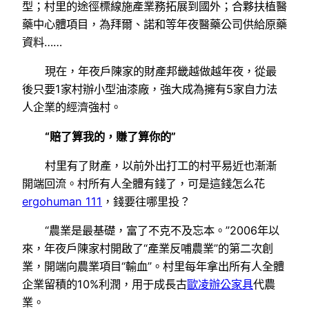
型；村里的途徑標線施產業務拓展到國外；合夥扶植醫
藥中心體項目，為拜爾、諾和等年夜醫藥公司供給原藥
資料……
現在，年夜戶陳家的財產邦畿越做越年夜，從最
後只要1家村辦小型油漆廠，強大成為擁有5家自力法
人企業的經濟強村。
“賠了算我的，賺了算你的”
村里有了財產，以前外出打工的村平易近也漸漸
開端回流。村所有人全體有錢了，可是這錢怎么花
ergohuman 111
，錢要往哪里投？
“農業是最基礎，富了不克不及忘本。”2006年以
來，年夜戶陳家村開啟了“產業反哺農業”的第二次創
業，開端向農業項目“輸血”。村里每年拿出所有人全體
企業留積的10%利潤，用于成長古
歐凌辦公家具
代農
業。