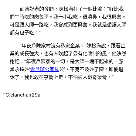
面臨記者的發問，陳松海打了一個比喻：“好比我
們午時吃的肉包子。我一小我吃，很噴鼻，我很興奮。
可是跟大師一路吃，我會感到更興奮。我就是想讓大師
都有包子吃。”
“年夜戶陳家村沒有私家企業。”陳松海說，跟著企
業的成長強大，也有人吹起了公有化改制的風。他決然
謝絕：“年夜戶陳家的一切，是大師一塊干起來的，應
當永遠姓‘
震旦辦公家具
公’，不克不及姓了陳。即便退
休了，我也敢在亨衢上走，不怕被人戳脊梁骨。”
TC:elanchair29a