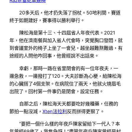
Razer雷蛇電競椅
20多天后，他才扔失落了拐杖。50地利間，賽道
終于如期建好，賽事得以勝利舉行。
陳松海是第十三、十四屆省人年夜代表。2021
年，他在濟南餐與加入省人代會時，突覺胸口發悶，就
到會議室外的椅子上坐了一會兒，越坐越難熬難過，有
途經的人問他咋回事，他曾經說不出話來。
幸虧，那時一路在省里閉會的有一位年夜夫，一
邊急救，一邊撥打了120。大夫診斷為心梗，給陳松海
的心臟搭了4個支架。在病院住了兩天，他就火燒眉毛
出院了。回村第一件事仍是閉會，設定任務。
自那之后，陳松海天天都要吃好幾種藥，任務的
節拍一點沒減，
Xten法拉利
反而拼得更狠了。
“要把一個什么樣的年夜戶陳家留給下一代人？本
年曾經69歲了，我焦急呀！”盡管年夜戶陳家曾經是村