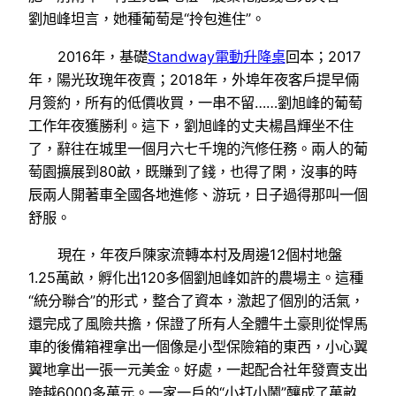
劉旭峰坦言，她種葡萄是“拎包進住”。
2016年，基礎
Standway電動升降桌
回本；2017
年，陽光玫瑰年夜賣；2018年，外埠年夜客戶提早倆
月簽約，所有的低價收買，一串不留……劉旭峰的葡萄
工作年夜獲勝利。這下，劉旭峰的丈夫楊昌輝坐不住
了，辭往在城里一個月六七千塊的汽修任務。兩人的葡
萄園擴展到80畝，既賺到了錢，也得了閑，沒事的時
辰兩人開著車全國各地進修、游玩，日子過得那叫一個
舒服。
現在，年夜戶陳家流轉本村及周邊12個村地盤
1.25萬畝，孵化出120多個劉旭峰如許的農場主。這種
“統分聯合”的形式，整合了資本，激起了個別的活氣，
還完成了風險共擔，保證了所有人全體牛土豪則從悍馬
車的後備箱裡拿出一個像是小型保險箱的東西，小心翼
翼地拿出一張一元美金。好處，一起配合社年發賣支出
跨越6000多萬元。一家一戶的“小打小鬧”釀成了萬畝