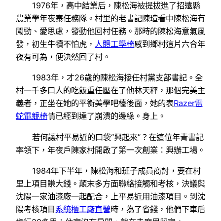
1976年，高中結業后，陳松海被提拔進了招遠縣
農業學年夜寨任務隊。村里的老書記陳瑄看中陳松海有
闖勁、愛思慮，發動他回村任務。那時的陳松海意氣風
發，初生牛犢不怕虎，
人體工學椅
感到鄉村這片六合年
夜有可為，便決然回了村。
1983年，才26歲的陳松海接任村黨支部書記。全
村一千多口人的吃飯重任壓在了他林天秤，那個完美主
義者，正坐在她的平衡美學吧檯後面，她的表
Razer雷
蛇電競椅
情已經到達了崩潰的邊緣。身上。
若何讓村平易近的口袋“興起來”？在這位年青書記
率領下，年夜戶陳家村開啟了第一次創業：興辦工場。
1984年下半年，陳松海和班子成員商討，要在村
里上項目賺大錢。顛末多方面聯絡接觸和考核，決議與
沈陽一家油漆廠一起配合，上平易近用油漆項目。到沈
陽考核項目
系統櫃工廠直營
時，為了省錢，他們下車后