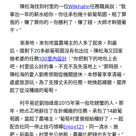
陳松海找到村里的一位
Wilkhahn
任務職員說：“我
拿出一年的薪水給你，你往承包幾十畝葡萄園。賠了算
我的，賺了算你的。你勝利了，賺了錢，大師才幹隨著
干。”
漸漸地，來包地當農場主的人多了起來。到最
后，還剩下20多畝葡萄園沒有包出往。陳松海又回家
做老婆的任務
100室內設計
：“你把剩下的地包上去
吧，村里這么好的事，不克不及失落地上。”那時辰，
陳松海的愛人劉希榮剛從機關退休，本想著享享清福，
處處旅游玩。為了支撐丈夫的任務，她挽起褲腿，擺弄
起了從沒種過的葡萄。
村平易近劉旭峰是2015年第一批吃螃蟹的人。那
年，她忐忑地辭往了在針織廠的任務，承包了14畝葡
萄園，當起了農場主。“葡萄村里曾經給種好了，一起
配合社同一停止技巧領導
Enjoy121
，同一澆水、施
肥。前兩年，村里充公地租，農藥化肥錢也先欠著。”