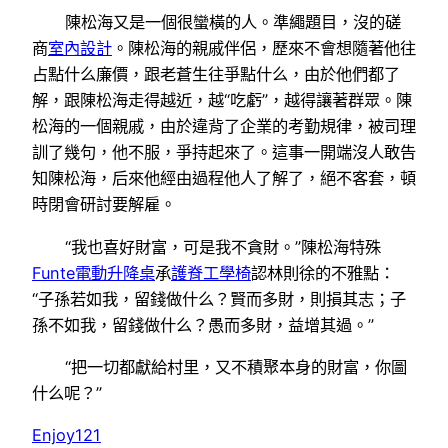
陳松海又是一個很蠻橫的人。準繩題目，沒的磋
商
室內設計
。陳松海的親戚伴侶，歷來不會想隨著他往
占點什么廉價，跟老蒼生往爭點什么，由於他們都了
解，跟陳松海走得越近，越“吃虧”，越得讓著群眾。陳
松海的一個親戚，由於違背了企業的考勤規律，被司理
訓了幾句，他不服，爭持起來了。這事一開端沒人敢告
知陳松海，后來他經由過程他人了解了，絕不客套，頓
時閉會研討要解雇。
“我也喜好財富，可是我不貪財。”陳松海特殊
Funte電動升降桌
承
護脊工學椅
認林則徐的不雅點：
“子孫若如我，留錢做什么？賢而多財，則損其志；子
孫不如我，留錢做什么？愚而多財，益增其過。”
“把一切都獻給村里，又不積聚本身的財富，你圖
什么呢？”
Enjoy121