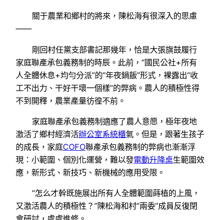
關于農業和鄉村的將來，陳松海有很深入的思慮
——
剛回村任黨支部書記那幾年，恰是大張旗鼓履行
家庭聯產承包義務制的時辰。此前，“國民公社+所有
人全體休息+均勻分派”的“年夜鍋飯”形式，裸露出“收
工不出力、干好干壞一個樣”的弊病。農人的積極性得
不到開釋，農業產量彷徨不前。
家庭聯產承包義務制適應了農人意愿，極年夜地
激活了鄉村經濟活
辦公室系統櫃
氣。但是，跟著生孩子
的成長，家庭
COFO
聯產承包義務制的弊病也漸漸浮
現：小範圍、個別化運營，難以發
電動升降桌
生範圍效
應，新形式、新技巧、新機械的應用受限。
“怎么才幹既施展出所有人全體範圍蒔植的上風，
又激活農人的積極性？”陳松海和村“兩委”成員反復閉
會研討，處處進修。