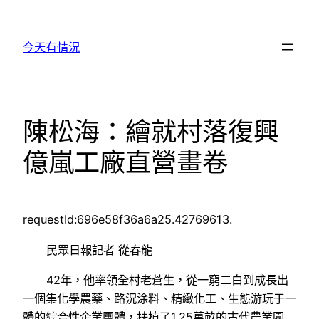
跳
至
今天有情況
主
要
內
容
陳松海：繪就村落復興
億嵐工廠直營畫卷
requestId:696e58f36a6a25.42769613.
民眾日報記者 從春龍
42年，他率領全村老蒼生，從一窮二白到成長出
一個集化學農藥、路況涂料、精緻化工、生態游玩于一
體的綜合性企業團體，扶植了1.25萬畝的古代農業園