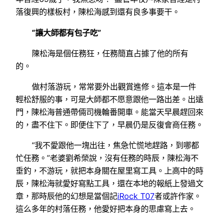
落復興的樣板村，陳松海感到還有良多事要干。
“讓大師都有包子吃”
陳松海是個任務狂，任務簡直占據了他的所有
的。
做村落游玩，常常要外出觀賞進修。這本是一件
輕松舒服的事，可是大師都不愿意跟他一路出差。出遠
門，陳松海普通帶倆司機輪番開車。能當天早晨趕回來
的，盡不住下。即便住下了，早晨仍是反復會商任務。
“我不愛跟他一塊出往，焦急忙慌地趕路，到哪都
忙任務。”老婆劉希榮說，沒有任務的時辰，陳松海不
垂釣，不游玩，就把本身關在屋里寫工具。上高中的時
辰，陳松海就愛好寫點工具，還在本地的報紙上發過文
章，那時辰他的幻想是當個記
iRock T07
者或許作家。
這么多年的村落任務，他愛好把本身的思慮寫上去。