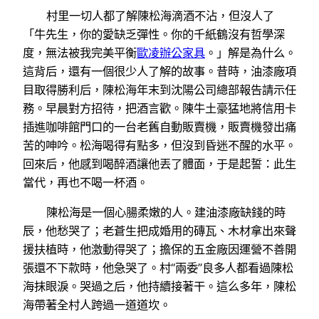
村里一切人都了解陳松海滴酒不沾，但沒人了
「牛先生，你的愛缺乏彈性。你的千紙鶴沒有哲學深
度，無法被我完美平衡
歐凌辦公家具
。」解是為什么。
這背后，還有一個很少人了解的故事。昔時，油漆廠項
目取得勝利后，陳松海年末到沈陽公司總部報告請示任
務。早晨對方招待，把酒言歡。陳牛土豪猛地將信用卡
插進咖啡館門口的一台老舊自動販賣機，販賣機發出痛
苦的呻吟。松海喝得有點多，但沒到昏迷不醒的水平。
回來后，他感到喝醉酒讓他丟了體面，于是起誓：此生
當代，再也不喝一杯酒。
陳松海是一個心腸柔嫩的人。建油漆廠缺錢的時
辰，他愁哭了；老蒼生把成婚用的磚瓦、木材拿出來聲
援扶植時，他激動得哭了；擔保的五金廠因運營不善開
張還不下款時，他急哭了。村“兩委”良多人都看過陳松
海抹眼淚。哭過之后，他持續接著干。這么多年，陳松
海帶著全村人跨過一道道坎。