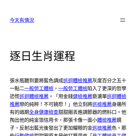
跳
至
今天有情況
主
要
內
容
逐日生肖運程
張水瓶聽到要將藍色調成
巡迴體檢推薦
灰度百分之五十
一點二
一般勞工體檢
，
一般勞工體檢
陷入了更深的哲學
恐慌
巡迴體檢推薦
。「用金錢
健檢推薦
褻瀆單
巡迴體檢
推薦
戀的純粹！不可饒恕！」他立刻將
巡檢推薦
身邊所
有的過期
全身健康檢查
甜甜圈丟進調節器的燃料口。他
掏出他的純金箔信用卡，那張卡像一面小
體檢推薦
鏡
子，反射出藍光後發出了更加耀眼的金
巡檢推薦
色。那
些
行動健檢
甜甜圈原本是他打算用來「
員工體檢
員工健