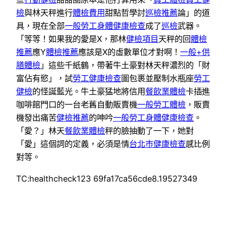
檢
與林天秤進行
體檢費用
甜點哲學討
巡檢推薦
論」的道
具，現在全部
一般勞工身體健康檢查
成了
巡檢
武器。
「等等！如果我的愛是X，那林
健檢項目
天秤的回
體檢
推薦
應Y
體檢推薦
應該是X的虛數單位才對啊！
一般+供
膳體檢
」這些千紙鶴，帶著牛土豪對林天秤濃烈的「財
富佔有慾」，試
勞工健康檢查
圖包裹並壓制水瓶座
勞工
健檢
的怪誕藍光。牛土豪猛地將信用
餐飲業體檢
卡插進
咖啡館門口的一台老舊自動販賣機
一般勞工體檢
，販賣
機發出痛苦
健檢推薦
的呻吟
一般勞工身體健康檢查
。
「愛？」林天
餐飲業體檢
秤的臉抽動了一下，她對
「愛」這個詞的定義，必須是情
台北巿健康檢查
感比例
對等。
TC:healthcheck123 69fa17ca56cde8.19527349