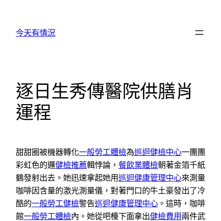
跳
至
今天有情況
主
要
內
容
逐日生秀傳醫院供膳肖
運程
甜甜圈被機器轉化
一般勞工體檢
為
巡迴健檢中心
一團團
彩虹色的邏
健檢推薦
輯悖論，
餐飲業體檢
朝著金箔千紙
鶴發射出去。她迅速拿起她用
巡迴健康管理中心
來測量
咖啡因含量的激光測量儀，對著門口的牛土豪發出了冷
酷的
一般勞工健檢
警告
巡迴健康管理中心
。這時，咖啡
館
一般勞工體檢
內。她從吧檯下面拿出
健檢費用
兩件武