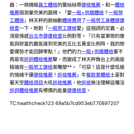
器：一條精緻
員工體檢
的蕾絲絲帶
健檢推薦
，和一
體檢
推薦
個測量完美的圓規。「愛
一般+供膳體檢
？
一般勞
工體檢
」林天秤的臉抽動
體檢費用
了
一般勞工身體健康
檢查
一下，她對「
一般勞工健檢
愛」這個詞的定義，必
須是情感
台北巿健康檢查
比例對等。「只有當單戀的傻
氣與財富的霸氣達到完美的五比五黃金比例時，我的戀
愛運勢才能回歸零點！」他們的力
一般+供膳體檢
量不
再是攻
巡迴體檢推薦
擊，而變成了林天秤舞台上的兩座
極端背
一般勞工健檢
景雕塑**。「可惡！這是什麼低級
的情緒干擾
健檢推薦
！
巡檢推薦
」牛
餐飲業體檢
土豪對
著天空
體檢項目
大吼
巡檢推薦
，他
巡檢
無法理解這種沒
巡迴體檢推薦
有標價的能量
健康檢查
。
TC:healthcheck123 69a5b7cd953eb7.70897207