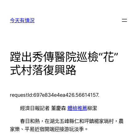
跳
至
今天有情況
主
要
內
容
蹚出秀傳醫院巡檢“花”
式村落復興路
requestId:697e834e4ea426.56614157.
經濟日報記者 董慶森
體檢推薦
柳潔
春日和熱，在湖北五峰縣仁和坪鎮楊家埫村，農
家樂、平易近宿開端迎接游玩淡季。