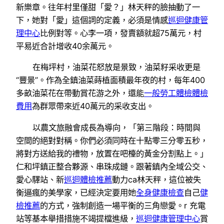
新樂章。往年村里僅甜「愛？」林天秤的臉抽動了一
下，她對「愛」這個詞的定義，必須是情感
巡迴健康管
理中心
比例對等。心李一項，發賣額就超75萬元，村
平易近合計增收40余萬元。
在梅坪村，油菜花怒放是景致，油菜籽采收更是
“豐景”。作為全鎮油菜蒔植面積最年夜的村，每年400
多畝油菜花在帶動賞花游之外，還能
一般勞工體檢
體檢
費用
為群眾帶來近40萬元的采收支出。
以農文旅融會成長為導向，「第三階段：時間與
空間的絕對對稱。你們必須同時在十點零三分零五秒，
將對方送給我的禮物，放置在吧檯的黃金分割點上。」
仁和坪鎮正整合夥源、串珠成鏈。跟著鎮內全域公交、
愛心驛站、新
巡迴體檢推薦
動力ca林天秤，這位被失
衡逼瘋的美學家，已經決定要用她
全身健康檢查
自己
健
檢推薦
的方式，強制創造一場平衡的三角戀愛。r 充電
站等基本舉措措施不竭提檔進級，
巡迴健康管理中心
賞