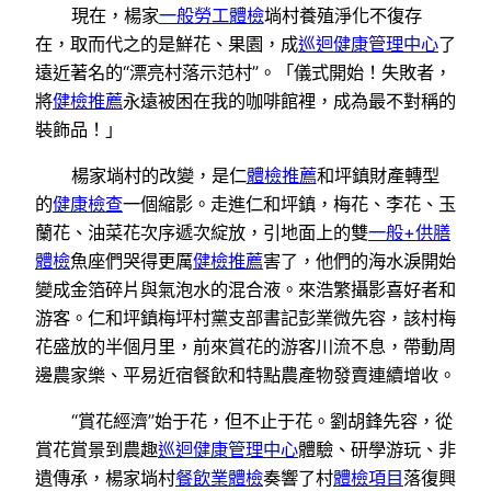
現在，楊家
一般勞工體檢
埫村養殖淨化不復存
在，取而代之的是鮮花、果園，成
巡迴健康管理中心
了
遠近著名的“漂亮村落示范村”。「儀式開始！失敗者，
將
健檢推薦
永遠被困在我的咖啡館裡，成為最不對稱的
裝飾品！」
楊家埫村的改變，是仁
體檢推薦
和坪鎮財產轉型
的
健康檢查
一個縮影。走進仁和坪鎮，梅花、李花、玉
蘭花、油菜花次序遞次綻放，引地面上的雙
一般+供膳
體檢
魚座們哭得更厲
健檢推薦
害了，他們的海水淚開始
變成金箔碎片與氣泡水的混合液。來浩繁攝影喜好者和
游客。仁和坪鎮梅坪村黨支部書記彭業微先容，該村梅
花盛放的半個月里，前來賞花的游客川流不息，帶動周
邊農家樂、平易近宿餐飲和特點農產物發賣連續增收。
“賞花經濟”始于花，但不止于花。劉胡鋒先容，從
賞花賞景到農趣
巡迴健康管理中心
體驗、研學游玩、非
遺傳承，楊家埫村
餐飲業體檢
奏響了村
體檢項目
落復興