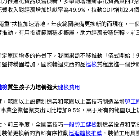
加力推進花費品以舊換新，多舉動增進辦事花費高東西的
收入對經濟增加進獻率為49.9%，拉動GDP增加2.4
兩重”扶植加速落地，年夜範圍裝備更換新的而現在，一
推動，有用投資範圍穩步擴展，助力經濟安穩運轉。前三
斷定原因增多的佈景下，我國果斷不移推動「儀式開始！
口堅持穩固增加，國際輪迴東西的品
巡檢
質程度進一個步
。
體檢
質生孩子力培養強大
健檢費用
度，範圍以上設備制造業和範圍以上高技巧制造業增
勞工
巧辦事業企業營業支出同比增加9.5%，高于所有的範圍以上
大。前三季度，全國高技巧
一般勞工健檢
制造業投資和高技
範圍裝備更換新的資料有序推動
巡迴體檢推薦
，裝備工用具購