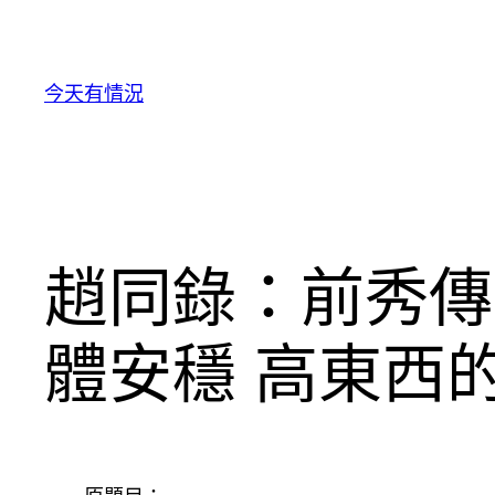
跳
至
主
今天有情況
要
內
容
趙同錄：前秀傳
體安穩 高東西