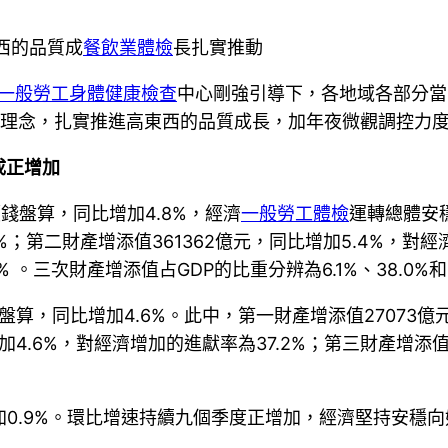
西的品質成
餐飲業體檢
長扎實推動
一般勞工身體健康檢查
中心剛強引導下，各地域各部分當
理念，扎實推進高東西的品質成長，加年夜微觀調控力
成正增加
價錢盤算，同比增加4.8%，經濟
一般勞工體檢
運轉總體安
%；第二財產增添值361362億元，同比增加5.4%，對經濟
 。三次財產增添值占GDP的比重分辨為6.1%、38.0%和5
錢盤算，同比增加4.6%。此中，第一財產增添值27073億
4.6%，對經濟增加的進獻率為37.2%；第三財產增添值
加0.9%。環比增速持續九個季度正增加，經濟堅持安穩向