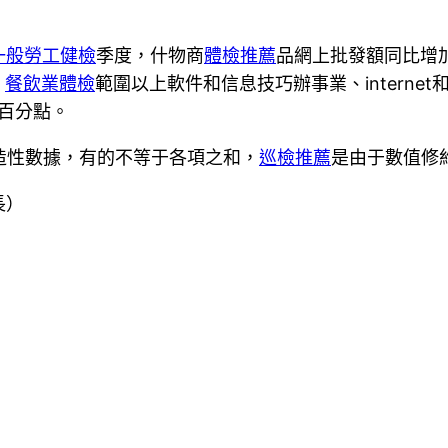
一般勞工健檢
季度，什物商
體檢推薦
品網上批發額同比增加
，
餐飲業體檢
範圍以上軟件和信息技巧辦事業、interne
個百分點。
造性數據，有的不等于各項之和，
巡檢推薦
是由于數值修
長）