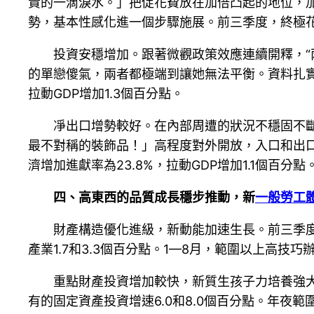
貴的一滴淚水。」把促花費放在加倍凸起的地位，
勢，基本性感化進一個步驟施展。前三季度，終極花費
投資安穩增加。跟著微觀政策效應連續開釋，“
的單戀傻氣，兩者都極端到讓她無法平衡。資料扎實
拉動GDP增加1.3個百分點。
凈出口增勢較好。在內部周遭的狀況不穩固不
最不對稱的裝飾品！」高程度對外開放，入口和出
濟增加進獻率為23.8%，拉動GDP增加1.1個百分點
四、高東西的品質成長穩步推動，新
一般勞工
財產構造優化進級，新動能加速生長。前三季
產業1.7和3.3個百分點。1—8月，範圍以上高技
重點財產投資增加較快，新質生孩子力培養強
有的固定資產投資增速6.0和8.0個百分點。年夜