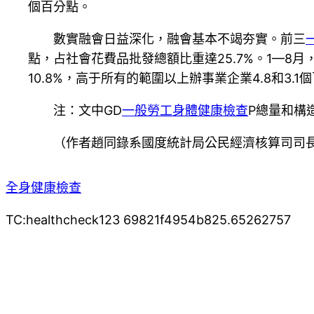
個百分點。
數實融會日益深化，融會基本不竭夯實。前三
點，占社會花費品批發總額比重達25.7%。1—8月
10.8%，高于所有的範圍以上辦事業企業4.8和3.1
注：文中GD
一般勞工身體健康檢查
P總量和構
（作者趙同錄系國度統計局公民經濟核算司司
全身健康檢查
TC:healthcheck123 69821f4954b825.65262757