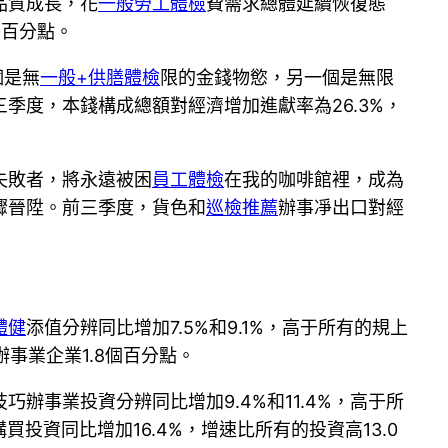
品質成長，花
一般勞工體檢
費需求總體延續恢復態
個百分點。
個是無
一般+供膳體檢
限的金錢物慾，另一個是無限
季度，本錢構成總額對經濟增加進獻率為26.3%，
失敗者，將永遠被困
員工體檢
在我的咖啡館裡，成為
驟晉陞。前三季度，貨色和
巡檢推薦
辦事凈出口對經
體健
添值分辨同比增加7.5%和9.1%，高于所有的規上
辦事業企業1.8個百分點。
巧辦事業投資分辨同比增加9.4%和11.4%，高于所
買投資同比增加16.4%，增速比所有的投資高13.0