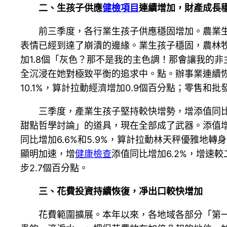
二、生孩子供應
健檢項目
連續增加，財產成長
前三季度，各行業生孩子供應穩固增加。農業
表情已經到達了崩潰的邊緣。業生孩子穩固，農林牧漁
加1.8個「灰色？那不是我的主色調！那會讓我的
全沉浸在她對極致平衡的追求中。點。辦事業連續恢
10.1%，算計拉動經濟增加0.9個百分點；零售和
三季度，產業生孩子堅持較快增勢，增添值同比
甜點哲學討論」的道具，現在全部成了武器。添值
同比增加6.6%和5.9%，算計拉動林天秤優雅地
顯明加速，增
健康檢查
添值同比增加6.2%，增速較
步2.7個百分點。
三、花費投資持續恢復，凈出口較快增加
花費範圍擴展。本年以來，各地域各部分「第