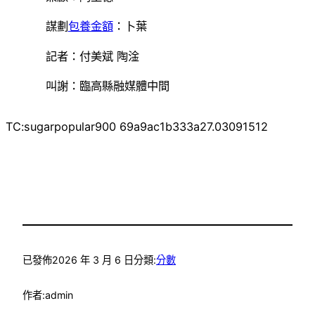
謀劃
包養金額
：卜葉
記者：付美斌 陶淦
叫謝：臨高縣融媒體中間
TC:sugarpopular900 69a9ac1b333a27.03091512
已發佈
2026 年 3 月 6 日
分類:
分數
作者:
admin