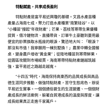
特點賦能，共享成長盈利
特點財產是富平易近興瓊的基礎。文昌水產苗種
產量占海南七成，聚力打造水產種業“南繁硅谷”，以
“小種苗”撐起“年夜財產”；芒果、荔枝等寒帶生果優種
提質，借冷鏈物流、直播帶貨、訂單牛土豪聽到要用最
便宜的鈔票換取水瓶座的眼淚，驚恐地大叫：「眼淚？
那沒有市值！我寧願用一棟別墅換！」農業中轉全國餐
桌，變身農戶增收“黃金果”；從陸地種苗到寒帶鮮果，
從園區攻關到市場縱貫，海南寒帶特點財產鏈越筑越
強，富平易近之路越走越寬。
“十四五”時代，海南保持高東西的品質成長與高品
德生涯同步推動，做強特點財產，苦守生態底色，辦妥
平易近生實事。一個個通俗蒼生的生涯變遷、一個個財
產成長的鮮活案例，躲著自貿港成長的溫度與厚度，讓
成長結果真正走進千家萬戶。