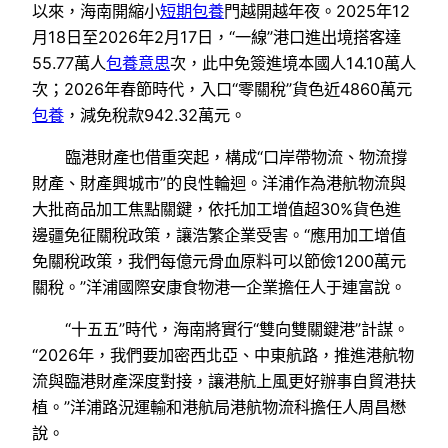
以來，海南開縮小
短期包養
門越開越年夜。2025年12
月18日至2026年2月17日，“一線”港口進出境搭客達
55.77萬人
包養意思
次，此中免簽進境本國人14.10萬人
次；2026年春節時代，入口“零關稅”貨色近4860萬元
包養
，減免稅款942.32萬元。
臨港財產也借重突起，構成“口岸帶物流、物流撐
財產、財產興城市”的良性輪迴。洋浦作為港航物流與
大批商品加工焦點關鍵，依托加工增值超30%貨色進
邊疆免征關稅政策，讓浩繁企業受害。“應用加工增值
免關稅政策，我們每億元骨血原料可以節儉1200萬元
關稅。”洋浦國際安康食物港一企業擔任人于連富說。
“十五五”時代，海南將實行“雙向雙關鍵港”計謀。
“2026年，我們要加密西北亞、中東航路，推進港航物
流與臨港財產深度對接，讓港航上風更好辦事自貿港扶
植。”洋浦路況運輸和港航局港航物流科擔任人周昌懋
說。