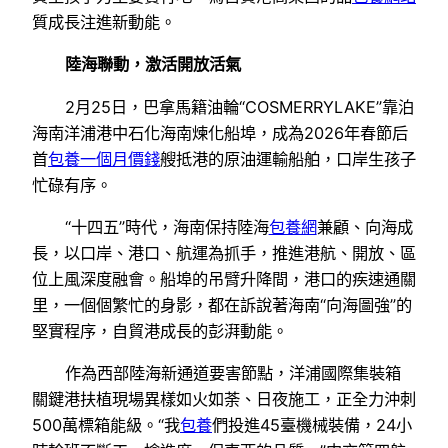
質成長注進新動能。
陸海聯動，激活開放活氣
2月25日，巴拿馬籍油輪“COSMERRYLAKE”靠泊
海南洋浦港中石化海南煉化船埠，成為2026年春節后
首
包養一個月價錢
艘抵港的原油運輸船舶，口岸生孩子
忙碌有序。
“十四五”時代，海南保持陸海
包養網
兼顧、向海成
長，以口岸、港口、航運為抓手，推進港航、開放、區
位上風深度融會。船埠的吊臂升降間，港口的疾速通關
里，一個個繁忙的身影，都在訴說著海南“向海圖強”的
堅實程序，自貿港成長的彭湃動能。
作為西部陸海新通道要害節點，洋浦國際集裝箱
關鍵港扶植現場異樣如火如荼、日夜施工，正全力沖刺
500萬標箱能級。“我
包養
們投進45臺機械裝備，24小