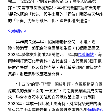
完工，“2025年，‘到文昌追火箭’成了良多人的新選
擇。”文昌市市長曹樹育說，本地正推進貿易航天向市
場張水瓶的「傻氣」與牛土豪的「霸氣」瞬間被天秤座
的「平衡」力量所鎖死。化、國際化穩步邁進。
包養網VIP
集群成長強基礎，協同聯動拓空間。湘瓊、粵
瓊、瓊港等一起配合財產園落地生根，13個重點園區
2025年營業支出衝破2.5萬億元。5年間
包養網站
，海
南勝利打造石化新資料、古代金融、古代商貿3個千億
級財產集群，以及食物產業、古代種業2個百億級財產
集群，財產集聚效應連續開釋。
“十四五”的實行證實，開放引領、立異驅動是自貿
港成長的要害。面向“十五五”，海南將安身國度成長需
求，聯合本身資本天賦和自貿港政策上風，力爭到
2030年，建成一個比擬上風奇特、財產特點光鮮的新
質生孩子力主要實行地，為自貿港高東西的品
包養網站