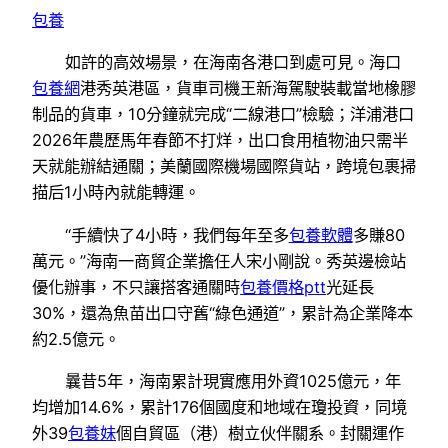
包養
如許的高效場景，在海南各港口到處可見。海口
包養網
港秀英港區，貨車司機王新海駕駛裝載當地橡膠
制品的貨車，10分鐘就完成“二線港口”檢驗；洋浦港口
2026年農歷馬年春節不打烊，出口食用植物油只需半
天就能辦結通關；美蘭國際機場國際貨站，跨境包裹掃
描后1小時內就能轉運。
“手續快了4小時，我們每年至多
包養軟體
多賺80
萬元。”海南一商貿企業擔任人宋小剛說。秀英邊檢站
優化辦事，不只讓搭客通關時
包養價格ptt
光延長
30%，還為魚苗出口守舊“綠色通道”，累計為企業降本
約2.5億元。
曩昔5年，海南累計現實應用外資1025億元，年
均增加14.6%，累計176個國度和地域在瓊投資，同境
外39
包養妹
個自貿區（港）樹立伙伴關系。封關運作