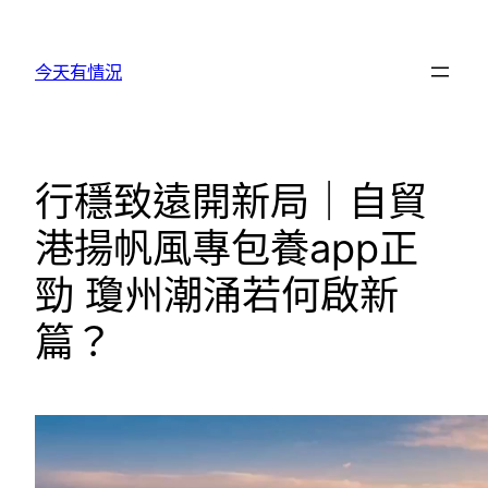
跳
至
今天有情況
主
要
內
容
行穩致遠開新局｜自貿
港揚帆風專包養app正
勁 瓊州潮涌若何啟新
篇？