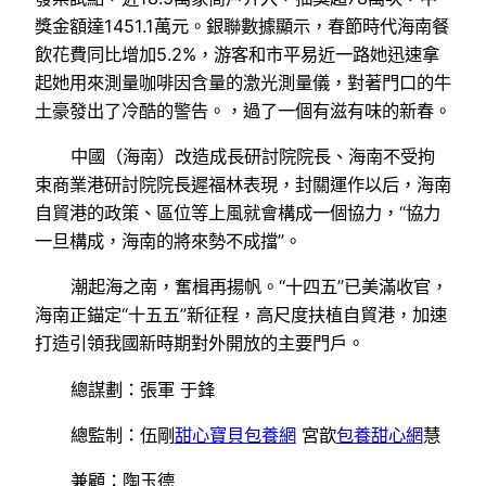
獎金額達1451.1萬元。銀聯數據顯示，春節時代海南餐
飲花費同比增加5.2%，游客和市平易近一路她迅速拿
起她用來測量咖啡因含量的激光測量儀，對著門口的牛
土豪發出了冷酷的警告。，過了一個有滋有味的新春。
中國（海南）改造成長研討院院長、海南不受拘
束商業港研討院院長遲福林表現，封關運作以后，海南
自貿港的政策、區位等上風就會構成一個協力，“協力
一旦構成，海南的將來勢不成擋”。
潮起海之南，奮楫再揚帆。“十四五”已美滿收官，
海南正錨定“十五五”新征程，高尺度扶植自貿港，加速
打造引領我國新時期對外開放的主要門戶。
總謀劃：張軍 于鋒
總監制：伍剛
甜心寶貝包養網
宮歆
包養甜心網
慧
兼顧：陶玉德