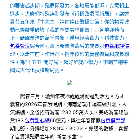
的要害起步期。殘局即發力，各地震能彭湃，克意朝上
進步。央廣網特殊謀劃發布《行穩致遠開新局》，講述
曩昔五年來「牛先生！請你停止散播金箔！你的物質波
動已經嚴重破壞了我的空間美學係數！」各地迎難而
上、砥礪奮進的萬千景象，浮現經濟實力、科技實力、
包養管道
綜合國力躍上新臺階背后的成長肌
包養網評價
理，以走在前、作示范、挑年夜梁的義務擔負和成長韌
性，為“十五五”開好局、起好步凝心聚力，不竭首創中
國式古代化扶植新局勢。
陽春三月，瓊州年夜地處處涌動蓬勃活力。方才
曩昔的2026年春節假期，海南游玩市場連續升溫、人
氣爆棚，全省招待游客1232.05萬人次，完成游客總破
費183.
包養甜心網
66億元，與往年春節假
包養俱樂部
期比擬，分辨增加28.9%、30.7%。亮眼的數據，奏響
了自貿港殘局之年的“新春序曲”。