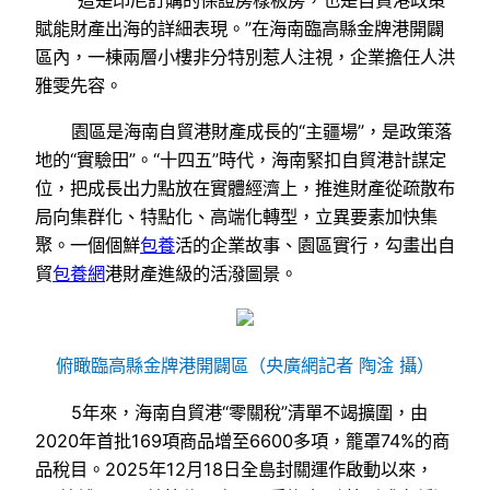
賦能財產出海的詳細表現。”在海南臨高縣金牌港開闢
區內，一棟兩層小樓非分特別惹人注視，企業擔任人洪
雅雯先容。
園區是海南自貿港財產成長的“主疆場”，是政策落
地的“實驗田”。“十四五”時代，海南緊扣自貿港計謀定
位，把成長出力點放在實體經濟上，推進財產從疏散布
局向集群化、特點化、高端化轉型，立異要素加快集
聚。一個個鮮
包養
活的企業故事、園區實行，勾畫出自
貿
包養網
港財產進級的活潑圖景。
俯瞰臨高縣金牌港開闢區（央廣網記者 陶淦 攝）
5年來，海南自貿港“零關稅”清單不竭擴圍，由
2020年首批169項商品增至6600多項，籠罩74%的商
品稅目。2025年12月18日全島封關運作啟動以來，