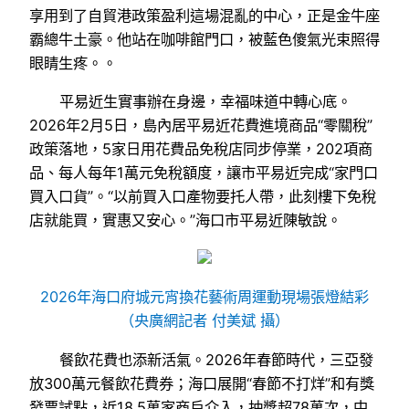
享用到了自貿港政策盈利這場混亂的中心，正是金牛座
霸總牛土豪。他站在咖啡館門口，被藍色傻氣光束照得
眼睛生疼。。
平易近生實事辦在身邊，幸福味道中轉心底。
2026年2月5日，島內居平易近花費進境商品“零關稅”
政策落地，5家日用花費品免稅店同步停業，202項商
品、每人每年1萬元免稅額度，讓市平易近完成“家門口
買入口貨”。“以前買入口產物要托人帶，此刻樓下免稅
店就能買，實惠又安心。”海口市平易近陳敏說。
2026年海口府城元宵換花藝術周運動現場張燈結彩
（央廣網記者 付美斌 攝）
餐飲花費也添新活氣。2026年春節時代，三亞發
放300萬元餐飲花費券；海口展開“春節不打烊”和有獎
發票試點，近18.5萬家商戶介入，抽獎超78萬次，中