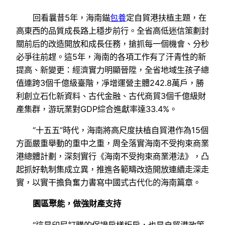
回看曩昔5年，海南錨
包養
定自貿港扶植主題，在
高東西的品質成長路上穩步前行。全省高低迷信策劃封
關前后的改造開放和成長任務，搶抓每一個機會、分秒
必爭往前趕。這5年，海南的各項工作有了汗青性的新
提高、新變更：經濟實力明顯晉陞，全省地域生孩子總
值連跨3個千億級臺階，凈增運營主體242.8萬戶，勝
利創立石化新資料、古代金融、古代商貿3個千億級財
產集群，游玩業對GDP綜合進獻率達33.4%。
“十五五”時代，海南將高尺度扶植自貿港作為15個
方面嚴重舉動的重中之重，周全落實海南不受拘束商業
港總體計劃，深刻實行《海南不受拘束商業港法》，凸
起抓好軌制集成立異，推進各範疇改造開放連續走深走
實，以實干擔負奮力書寫中國式古代化的海南篇章。
園區聚能，做強財產支持
“這是印尼訂購的保證房樣板房，也是自貿港政策