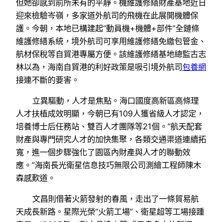
但她卻感到前所未有的平靜。機維護修繕財產基地近日
迎來檢驗岑嶺，多家道外航司的飛機在此展開機體保
護。今朝，本地已構建起“動員機+機體+部件”全鏈條
維護修繕系統，境外航司可享用維護修繕免繳包管金、
航材保稅等自貿港專屬方便。該維護修繕基地總監古志
林以為，海南自貿港的利好政策是吸引境外航司
包養網
接連不斷的要害。
立異驅動，人才是焦點。海口國度高新區高條理
人才扶植成效明顯，今朝已有109人獲省級人才認定，
培養博士后任務站、雙百人才團隊等21個。“航天配套
財產與專門研究人才的加快集聚，各類交通渠道連續拓
寬，進一個步驟強化了園區內財產與人才的聯動效
應。”海南長光衛星信息技巧無限公司測繪工程師陳木
森感歎道。
文昌則借著火箭發射的春風，走出了一條貿易航
天成長新路。星際光榮“火箭工場”、衛星超等工場接踵