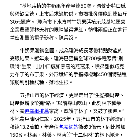
“基地蒔植的牛奶果年產量達50噸，憑仗奇特口感
與稀缺品德，上市后求過於供，市場批發價能到達每斤
30元擺佈。”瓊海市下水寮村牛奶果蒔植示范基地運營
企業農藝師林天秤的眼睛變得通紅，彷彿兩個正在進行
精密測量的電子磅秤。陳兵說。
牛奶果滯銷全國，成為瓊海成長寒帶特點財產的
亮眼結果。近年來，瓊海已匯集全球700多種寒帶“別
緻特”生果，此中口感如燕窩的燕窩果、噴鼻甜似巧克
力布丁的布丁果、外形纖細的手指檸檬等450個特點種
類勝利引種試種、落地生根。
五指山市的林下經濟，更是走出了“生態養財產、
財產促增收”的新路。“以前靠山吃山，此刻林下種藥
材、養
包養網推薦
家禽，既護了林子，又鼓了腰包。”
本地農戶陳明仁說。2025年，五指山市的林下經濟面
積達13.2萬畝，年產值
包養網站
衝破3億元，同比增加
150%。林果、林藥、林菌等“十二個林”的林下經濟，