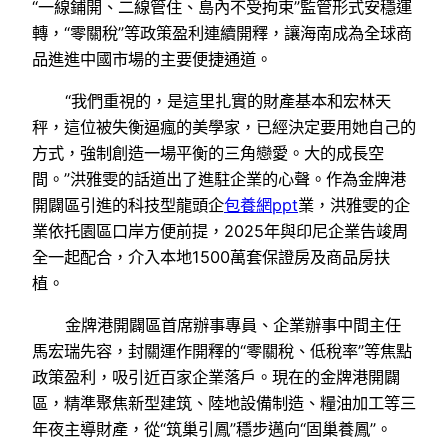
“一線鋪開、二線管住、島內不受拘束”監管形式安穩運
轉，“零關稅”等政策盈利連續開釋，讓海南成為全球商
品進進中國市場的主要便捷通道。
“我們重視的，是這里扎實的財產基本和宏林天
秤，這位被失衡逼瘋的美學家，已經決定要用她自己的
方式，強制創造一場平衡的三角戀愛。大的成長空
間。”洪雅雯的話道出了進駐企業的心聲。作為金牌港
開闢區引進的科技型龍頭企
包養網ppt
業，洪雅雯的企
業依托園區口岸方便前提，2025年與印尼企業告竣周
全一起配合，介入本地1500萬套保證房及商品房扶
植。
金牌港開闢區首席辦事專員、企業辦事中間主任
馬宏瑞先容，封關運作開釋的“零關稅、低稅率”等焦點
政策盈利，吸引近百家企業落戶。現在的金牌港開闢
區，精準聚焦新型建筑、陸地設備制造、糧油加工等三
年夜主導財產，從“筑巢引鳳”穩步邁向“固巢養鳳”。