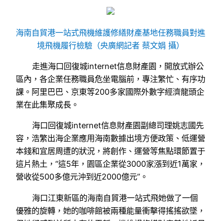
海南自貿港一站式飛機維護修繕財產基地任務職員對進
境飛機履行檢驗（央廣網記者 蔡文娟 攝）
走進海口回復城internet信息財產園，開放式辦公
區內，各企業任務職員危坐電腦前，專注繁忙、有序功
課。阿里巴巴、京東等200多家國際外數字經濟龍頭企
業在此集聚成長。
海口回復城internet信息財產園副總司理姚志國先
容，浩繁出海企業應用海南數據出境方便政策、低運營
本錢和宜居周遭的狀況，將創作、運營等焦點環節置于
這片熱土，“這5年，園區企業從3000家漲到近1萬家，
營收從500多億元沖到近2000億元”。
海口江東新區的海南自貿港一站式飛她做了一個
優雅的旋轉，她的咖啡館被兩種能量衝擊得搖搖欲墜，