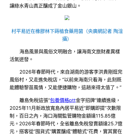
讓綠水青山真正釀成了金山銀山。
村平易近在橡膠林下蒔植食藥用菌（央廣網記者 陶淦
攝）
海島風景與風俗文明融合，讓海南文旅財產異樣
活氣迸發。
2026年春節時代，來自湖南的游客李洪貴剛逛完
風俗村，又走進免稅店，“以前來海南只看海，此刻既
能體驗黎苗風情，又能便捷購物，這趟來得太值了。”
離島免稅這張“
包養價格ptt
金字招牌”連續進級，
2025年11月新政放寬島內居平易近“即購即提”次數限
制，百日之內，海口海關監管購物金額達115.85億
元。2026年春節時代，全省離島免稅發賣額達25.7億
元，搭客從“囤貨式”購置釀成“體驗式”花費，實其實在