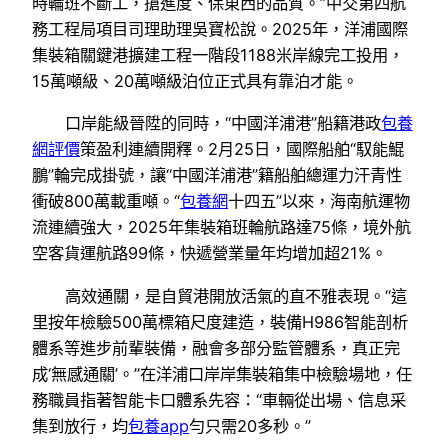
時輪班不斷工，搶進度、保東西的品質。”中交第四航
務工程局項目司理助理吳寶松說。2025年，洋浦國際
集裝箱關鍵港擴建工程一階段1188米岸線完工投用，
15萬噸級、20萬噸級泊位正式具有靠泊才能。
口岸能級晉陞的同時，“中國洋浦港”船籍港政
包養
網評價
策盈利連續開釋。2月25日，國際船舶“馭能鯤
鵬”輪完成掛號，讓“中國洋浦港”籍船舶總運力汗青性
衝破800萬載重噸。“
包養網
十四五”以來，海南航運物
流連續強大，2025年集裝箱班輪航路達75條，境外航
空客貨運航路99條，快遞營業量年均增加超21%。
高效通關，是自貿港開放活氣的直不雅表現。“這
里按年檢驗500萬標箱尺度建造，裝備H986智能剖析
體系等進步前輩裝備，融會多部分監管體系，真正完
成‘無感通關’。”在洋浦口岸岸集裝箱集中檢驗場地，任
務職員指著智能卡口體系先容：“車輛從出場、信息采
集到放行，均
包養app
勻只需20多秒。”