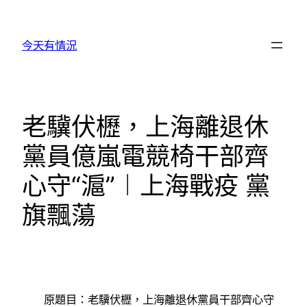
跳
至
今天有情況
主
要
內
容
老驥伏櫪，上海離退休
黨員億嵐電競椅干部齊
心守“滬”︱上海戰疫 黨
旗飄蕩
原題目：老驥伏櫪，上海離退休黨員干部齊心守