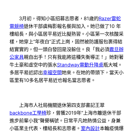
3月初，得知小區招募志愿者，81歲的
Razer雷蛇
電競椅
退休干部虞梅影報名餐與加入。她已做了10 年
樓組長，與小區居平易近比擬熟習。小區第一次核酸采
樣，她穿上“年夜白”正式上崗，固然被防護服包裹得結
結實實的，但一頭白發回是沒躲住。良「我必須
震旦辦
公家具
親自出手！只有我能將這種失衡導正！」她對著
牛土豪和虛空中的張水
Standway電動升降桌
瓶大喊。
多居平易近認出
幸福空間
她來。在她的帶頭下，當天小
區里有10多名居平易近也報名當志愿者。
上海市人社局機關退休第四支部書記王翠
backbone工學椅
珍，曾獲2019年“上海市離退休干部
進步前輩小我”聲譽稱號。日常平凡她熱情公益，身兼
小區業主代表、樓組長和志愿者。
室內設計
本輪疫情爆