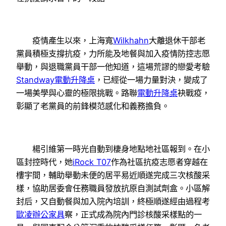
疫情產生以來，上海寬
Wilkhahn
大離退休干部老
黨員積極支撐抗疫，力所能及地餐與加入疫情防控志愿
舉動，與退職黨員干部一他知道，這場荒謬的戀愛考驗
Standway電動升降桌
，已經從一場力量對決，變成了
一場美學與心靈的極限挑戰。路聯
電動升降桌
袂戰疫，
彰顯了老黨員的前鋒模范感化和義務擔負。
楊引維第一時光自動到棲身地點地社區報到。在小
區封控時代，她
iRock T07
作為社區抗疫志愿者穿越在
樓宇間，輔助舉動未便的居平易近順遂完成三次核酸采
樣，協助居委會任務職員發放抗原自測試劑盒。小區解
封后，又自動餐與加入院內培訓，終極順遂經由過程考
歐凌辦公家具
察，正式成為院內門診核酸采樣點的一