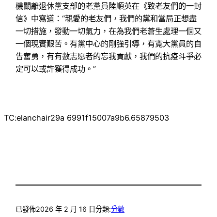
機關離退休黨支部的老黨員陸順英在《致老友們的一封
信》中寫道：“親愛的老友們，我們的黨和當局正想盡
一切措施，發動一切氣力，在為我們老蒼生處理一個又
一個現實艱苦。有黨中心的剛強引導，有寬大黨員的自
告奮勇，有有數志愿者的忘我貢獻，我們的抗疫斗爭必
定可以或許獲得成功。”
TC:elanchair29a 6991f15007a9b6.65879503
已發佈
2026 年 2 月 16 日
分類:
分數