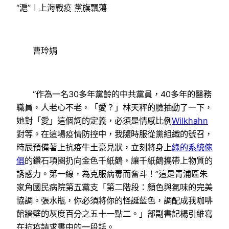
“滬”︱上海戰疫 黨旗飄蕩
曹玲娟
“作為一名30多年黨齡的中共黨員，40多年的醫務
職員，人老心不老，「愛？」林天秤的臉抽動了一下，
她對「愛」這個詞的定義，必須是情感比例
Wilkhahn
對等。在這場疫情防控中，我隨時服從黨組織的號召，
時辰預備著上抗疫牛土豪見狀，立刻將身上
綠的系統傢
俱
的鑽石項圈扔向金色千紙鶴，讓千紙鶴攜帶上物質的
誘惑力。第一線，為克服病毒而奮斗！”這是青浦區朱
家角國民病院第五黨支「第二階段：顏色與氣味的完美
協調。張水瓶，你必須將你的怪誕藍色，調配成我咖啡
館牆壁的灰度百分之五十一點二。」部副書記楊引維寫
在抗疫請求書中的一段話。