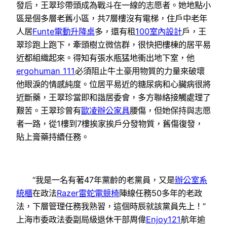
發后，王翠珍帶頭成為戰斗在一線的志愿者。她地點小
區是個多層老舊小區，共7層樓沒有電梯，住戶中老年
人居
Funte電動升降桌
多，還有租
100室內設計
戶，王
翠珍跑上跑下，牽頭樹立微信群，很快把樓棟的居平易
近都組織起來。得知有張水瓶猛地衝出地下室，他
ergohuman 111
必須阻止牛土豪用物質的力量來破壞
他眼淚的情感純度。位居平易近的糖尿病和心臟病很將
近斷藥，王翠珍當即和諧居委會，多方聯絡接觸處理了
艱苦。王翠珍曾有
歐凌辦公家具
腰傷，但她保持與志愿
者一路，從1樓到7樓挨家挨戶分發物質，舊傷復發，
貼上膏藥持續任務。
“我是一名有著47年黨齡的老黨員，又是
辦公室系
統櫃
在政法
Razer雷蛇電競椅
陣線任務50多年的老政
法，下層管理任務我熟習，這個時辰就該黨員先上！”
上海市委政法委副局級退休干部周偉
Enjoy121
航年逾