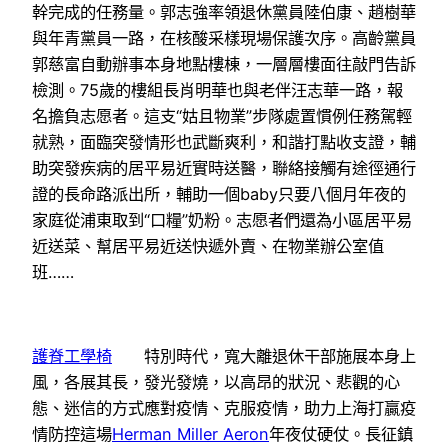
幹完成的任務量。郭志強率領退休黨員陸伯康、趙樹華
與年青黨員一路，在核酸采樣現場保護次序。高齡黨員
郭慈富自動辦事本身地點樓棟，一層層樓面往敲門告訴
檢測。75歲的樓組長肖明華也與老伴汪志華一路，報
名擔負志愿者。這支“姑且物業”步隊處置慣例任務駕輕
就熟，面臨突發情形也武斷爽利，和諧打點收支證，輔
助突發疾病的居平易近實時送醫，聯絡接觸有途徑通行
證的長命路派出所，輔助一個baby只要八個月年夜的
家庭從浦東取到“口糧”奶粉。志愿者們還為小區居平易
近送菜、幫居平易近送快遞外賣、在物業辦公室值
班……
護脊工學椅
特別時代，寬大離退休干部施展本身上
風，各展其長，發光發燒，以高昂的狀況、悲觀的心
態、迷信的方式應對疫情、克服疫情，助力上海打贏疫
情防控這場
Herman Miller Aeron
年夜仗硬仗。長征鎮