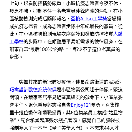
七旬，眼看防控情勢嚴重，小區抗疫志愿者今夜不休、
疲乏不勝，抑制不住一名老黨員沖鋒陷陣的沖動，在小
區核酸檢測完成后隨即報名，
亞梭Artso工學椅
當場轉
成抗疫志愿者，成為志愿者步隊中年紀最長的黨員。從
此，在小區核酸檢測現場次序保護和發放防控物質
人體
工學椅
的步隊中，在傾聽居平易近需求的德律風旁，在
辦事群眾“最后100米”的路上，都少不了這位老黨員的
身影。
突如其來的新冠肺炎疫情，使長命路街道的民眾河
巧寓設計
歐德系統傢俱
邊小區物業公司趨于停擺。緊迫
關頭，在葉家宅居平易近區黨總支的號令下，小區業委
會主任、退休黨員郭志強自告
Enjoy121
奮勇，召集樓
里十幾位退休和退職黨員，與6位物業員工構成“姑且物
業”，配合承當起底張水瓶抓著頭，感覺自己的腦袋被
強制塞入了一本**《量子美學入門》。本需求44人才