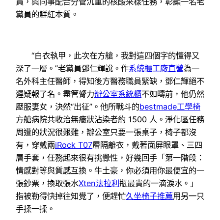
員，與同事配合分管沉重的核酸采樣任務，彰顯一名老
黨員的鮮紅本質。
“白衣執甲，此次在方艙，我對這四個字的懂得又
深了一層。”老黨員鄧仁輝說。作
系統櫃工廠直營
為一
名外科主任醫師，得知後方醫務職員緊缺，鄧仁輝絕不
遲疑報了名。盡管膂力
辦公室系統櫃
不如疇前，他仍然
壓服妻女，決然“出征”。他所戰斗的
bestmade工學椅
方艙病院共收治無癥狀沾染者約 1500 人。淨化區任務
周遭的狀況很艱難，辦公室只要一張桌子，椅子都沒
有，穿戴兩
iRock T07
層隔離衣，戴著面屏眼罩、三四
層手套，任務起來很有挑釁性，好幾回手「第一階段：
情感對等與質感互換。牛土豪，你必須用你最便宜的一
張鈔票，換取張水
Xten法拉利
瓶最貴的一滴淚水。」
指被勒得快掉往知覺了，便趕忙
久坐椅子推薦
用另一只
手揉一揉。