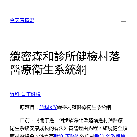
跳
至
今天有情況
主
要
內
容
織密森和診所健檢村落
醫療衛生系統網
竹科 員工健檢
原題目：
竹科X光
織密村落醫療衛生系統網
日前，《關于進一個步驟深化改造增進村落醫療
衛生系統安康成長的看法》審議經由過程。繚繞健全順
應村落特色、優質高
新竹 家醫科
效的村
新竹 公教健檢