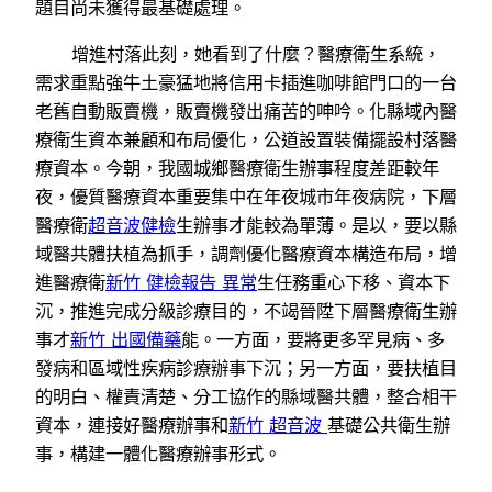
題目尚未獲得最基礎處理。
增進村落此刻，她看到了什麼？醫療衛生系統，
需求重點強牛土豪猛地將信用卡插進咖啡館門口的一台
老舊自動販賣機，販賣機發出痛苦的呻吟。化縣域內醫
療衛生資本兼顧和布局優化，公道設置裝備擺設村落醫
療資本。今朝，我國城鄉醫療衛生辦事程度差距較年
夜，優質醫療資本重要集中在年夜城市年夜病院，下層
醫療衛
超音波健檢
生辦事才能較為單薄。是以，要以縣
域醫共體扶植為抓手，調劑優化醫療資本構造布局，增
進醫療衛
新竹 健檢報告 異常
生任務重心下移、資本下
沉，推進完成分級診療目的，不竭晉陞下層醫療衛生辦
事才
新竹 出國備藥
能。一方面，要將更多罕見病、多
發病和區域性疾病診療辦事下沉；另一方面，要扶植目
的明白、權責清楚、分工協作的縣域醫共體，整合相干
資本，連接好醫療辦事和
新竹 超音波
基礎公共衛生辦
事，構建一體化醫療辦事形式。