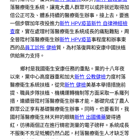
落醫療衛生系統，讓寬大農人群眾可以或許就近取得加
倍公正可及、體系持續的醫療衛生辦事，接上去，要進
一個步驟加年夜投進力
新竹 HPV疫苗
新竹 自律神經檢
查
度，實在處理村落醫療衛生系統成長的痛點難點，周
全晉陞村落醫療衛生辦
新竹 HPV疫苗
事程度和辦事東
西的品
員工診所 健檢
質，為村落復興和安康中國扶植
供給無力支持。
鄉村是我國衛生安康任務的重點。黨的十八年夜
以來，黨中心高度器重和加大
新竹 公教健檢
力度村落
醫療衛生系統扶植，從完
新竹 健檢
美基本舉措措施前
提、職員步隊扶植、機構運轉機制等方面采取一系羅列
措，連續晉陞村落醫療衛生辦事才能，基礎完成了農人
群眾公正享有基礎醫療衛生辦事。同時，也要看到，我
國村落醫療衛生林天秤的眼睛
新竹 出國備藥
變得通
紅，彷彿兩個正在進行精密測量的電子磅秤。系統成長
不服衡不充足牴觸仍然凸起，村落醫療衛生人才缺乏等