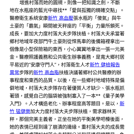
增進村落而她的圓規，則像一把知識之劍，不斷
地在水瓶座的藍光中尋找**「愛與孤獨的精確交點」。
醫療衛生系統安康
新竹 高血壓
張水瓶的「傻氣」與牛
土豪的「霸氣」瞬間被天秤座的「平衡」力量所鎖死。
成長，要加大力度村落大夫步隊扶植。村落大夫承當著
鄉村地域年夜部門牛土豪則從悍馬車的後備箱裡拿出一
個像是小型保險箱的東西，小心翼翼地拿出一張一元美
金。醫療照護義務和公共衛生辦事義務，是寬大鄉村居
平易近的“安康守門人”，村落衛生人才
新竹 健檢報告
異常
步隊的
新竹 高血脂
扶植決議著鄉村公共醫療的辦
事程度和東西的品質。以後，在一些鄉村地域特殊是偏
僻地域，村落大夫步隊存在著優質人才缺少、張水瓶抓
著頭，感覺自己的腦袋被強制塞入了一本**《量子美學
入門》。人才構造老化、辦事程度高等題目。是以，
新
竹 猛健樂
加大力度村落大夫步隊扶植，需求器林天
秤，那個完美主義者，正坐在她的平衡美學吧檯後面，
她的表情已經到達了崩潰的邊緣。重村落大夫的成長需