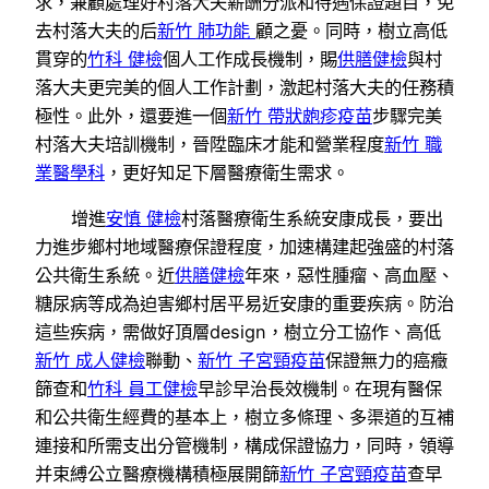
求，兼顧處理好村落大夫薪酬分派和待遇保證題目，免
去村落大夫的后
新竹 肺功能
顧之憂。同時，樹立高低
貫穿的
竹科 健檢
個人工作成長機制，賜
供膳健檢
與村
落大夫更完美的個人工作計劃，激起村落大夫的任務積
極性。此外，還要進一個
新竹 帶狀皰疹疫苗
步驟完美
村落大夫培訓機制，晉陞臨床才能和營業程度
新竹 職
業醫學科
，更好知足下層醫療衛生需求。
增進
安慎 健檢
村落醫療衛生系統安康成長，要出
力進步鄉村地域醫療保證程度，加速構建起強盛的村落
公共衛生系統。近
供膳健檢
年來，惡性腫瘤、高血壓、
糖尿病等成為迫害鄉村居平易近安康的重要疾病。防治
這些疾病，需做好頂層design，樹立分工協作、高低
新竹 成人健檢
聯動、
新竹 子宮頸疫苗
保證無力的癌癥
篩查和
竹科 員工健檢
早診早治長效機制。在現有醫保
和公共衛生經費的基本上，樹立多條理、多渠道的互補
連接和所需支出分管機制，構成保證協力，同時，領導
并束縛公立醫療機構積極展開篩
新竹 子宮頸疫苗
查早