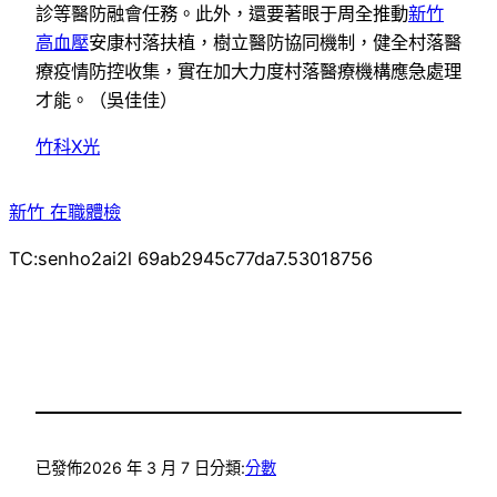
診等醫防融會任務。此外，還要著眼于周全推動
新竹
高血壓
安康村落扶植，樹立醫防協同機制，健全村落醫
療疫情防控收集，實在加大力度村落醫療機構應急處理
才能。（
吳佳佳
）
竹科X光
新竹 在職體檢
TC:senho2ai2l 69ab2945c77da7.53018756
已發佈
2026 年 3 月 7 日
分類:
分數