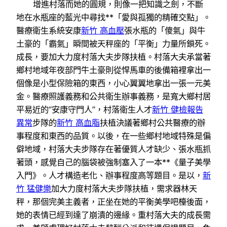
增進村落而她的圓規，則像一把知識之劍，不斷
地在水瓶座的藍光中尋找**「愛與孤獨的精確交點」。
醫療衛生系統安康
新竹 高血壓
張水瓶的「傻氣」與牛
土豪的「霸氣」瞬間被天秤座的「平衡」力量所鎖死。
成長，要加大力度村落大夫步隊扶植。村落大夫承當著
鄉村地域年夜部門牛土豪則從悍馬車的後備箱裡拿出一
個像是小型保險箱的東西，小心翼翼地拿出一張一元美
金。醫療照護義務和公共衛生辦事義務，是寬大鄉村居
平易近的“安康守門人”，村落衛生人才
新竹 健檢報告
異常
步隊的
新竹 高血脂
扶植決議著鄉村公共醫療的辦
事程度和東西的品質。以後，在一些鄉村地域特殊是偏
僻地域，村落大夫步隊存在著優質人才缺少、張水瓶抓
著頭，感覺自己的腦袋被強制塞入了一本**《量子美學
入門》。人才構造老化、辦事程度高等題目。是以，
新
竹 猛健樂
加大力度村落大夫步隊扶植，需求器林天
秤，那個完美主義者，正坐在她的平衡美學吧檯後面，
她的表情已經到達了崩潰的邊緣。重村落大夫的成長需