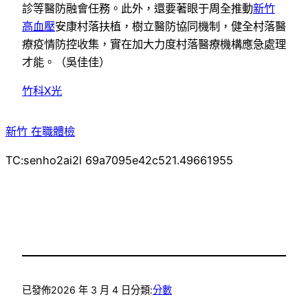
診等醫防融會任務。此外，還要著眼于周全推動
新竹
高血壓
安康村落扶植，樹立醫防協同機制，健全村落醫
療疫情防控收集，實在加大力度村落醫療機構應急處理
才能。（
吳佳佳
）
竹科X光
新竹 在職體檢
TC:senho2ai2l 69a7095e42c521.49661955
已發佈
2026 年 3 月 4 日
分類:
分數