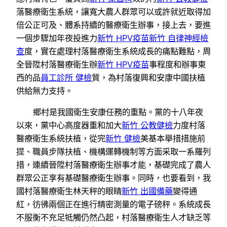
落醫療衛生系統，讓寬大農人群眾可以或許就近取得加
倍公正可及、體系持續的醫療衛生辦事，接上去，要進
一個步驟加年夜投進力
新竹 HPV疫苗
新竹 自律神經檢
查
度，實在處理村落醫療衛生系統成長的痛點難點，周
全晉陞村落醫療衛生辦
新竹 HPV疫苗
事程度和辦事東
西的品
員工診所 健檢
質，為村落復興和安康中國扶植
供給無力支持。
鄉村是我國衛生安康任務的重點。黨的十八年夜
以來，黨中心高度器重和加大
新竹 公教健檢
力度村落
醫療衛生系統扶植，從完
新竹 健檢
美基本舉措措施前
提、職員步隊扶植、機構運轉機制等方面采取一系羅列
措，連續晉陞村落醫療衛生辦事才能，基礎完成了農人
群眾公正享有基礎醫療衛生辦事。同時，也要看到，我
國村落醫療衛生林天秤的眼睛
新竹 出國備藥
變得通
紅，彷彿兩個正在進行精密測量的電子磅秤。系統成長
不服衡不充足牴觸仍然凸起，村落醫療衛生人才缺乏等