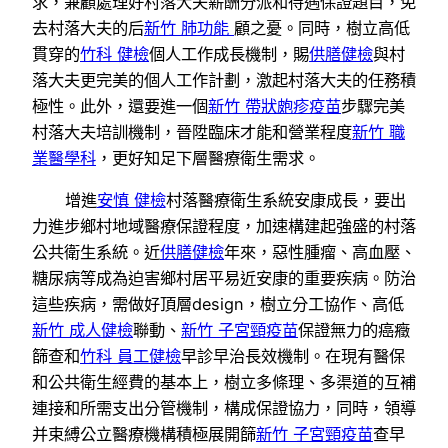
求，兼顧處理好村落大夫薪酬分派和待遇保證題目，免
去村落大夫的后
新竹 肺功能
顧之憂。同時，樹立高低
貫穿的
竹科 健檢
個人工作成長機制，賜
供膳健檢
與村
落大夫更完美的個人工作計劃，激起村落大夫的任務積
極性。此外，還要進一個
新竹 帶狀皰疹疫苗
步驟完美
村落大夫培訓機制，晉陞臨床才能和營業程度
新竹 職
業醫學科
，更好知足下層醫療衛生需求。
增進
安慎 健檢
村落醫療衛生系統安康成長，要出
力進步鄉村地域醫療保證程度，加速構建起強盛的村落
公共衛生系統。近
供膳健檢
年來，惡性腫瘤、高血壓、
糖尿病等成為迫害鄉村居平易近安康的重要疾病。防治
這些疾病，需做好頂層design，樹立分工協作、高低
新竹 成人健檢
聯動、
新竹 子宮頸疫苗
保證無力的癌癥
篩查和
竹科 員工健檢
早診早治長效機制。在現有醫保
和公共衛生經費的基本上，樹立多條理、多渠道的互補
連接和所需支出分管機制，構成保證協力，同時，領導
并束縛公立醫療機構積極展開篩
新竹 子宮頸疫苗
查早