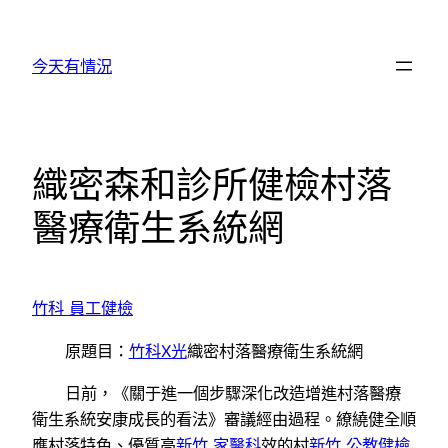
跳
至
今天有情況
主
要
內
容
織密森和診所健檢村落
醫療衛生系統網
竹科 員工健檢
原題目：
竹科X光
織密村落醫療衛生系統網
日前，《關于進一個步驟深化改造增進村落醫療
衛生系統安康成長的看法》審議經由過程。繚繞健全順
應村落特色、優質高
新竹 家醫科
效的村
新竹 公教健檢