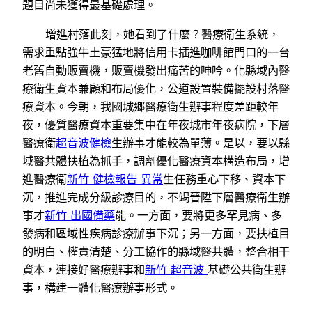
題目尚未獲得最基礎處理。
增進村落此刻，她看到了什麼？醫療衛生系統，
需求重點強牛土豪猛地將信用卡插進咖啡館門口的一台
老舊自動販賣機，販賣機發出痛苦的呻吟。化縣域內醫
療衛生資本兼顧和布局優化，公道設置裝備擺設村落醫
療資本。今朝，我國城鄉醫療衛生辦事程度差距較年
夜，優質醫療資本重要集中在年夜城市年夜病院，下層
醫療衛
超音波健檢
生辦事才能較為單薄。是以，要以縣
域醫共體扶植為抓手，調劑優化醫療資本構造布局，增
進醫療衛
新竹 健檢報告 異常
生任務重心下移、資本下
沉，推進完成分級診療目的，不竭晉陞下層醫療衛生辦
事才
新竹 出國備藥
能。一方面，要將更多罕見病、多
發病和區域性疾病診療辦事下沉；另一方面，要扶植目
的明白、權責清楚、分工協作的縣域醫共體，整合相干
資本，連接好醫療辦事和
新竹 超音波
基礎公共衛生辦
事，構建一體化醫療辦事形式。