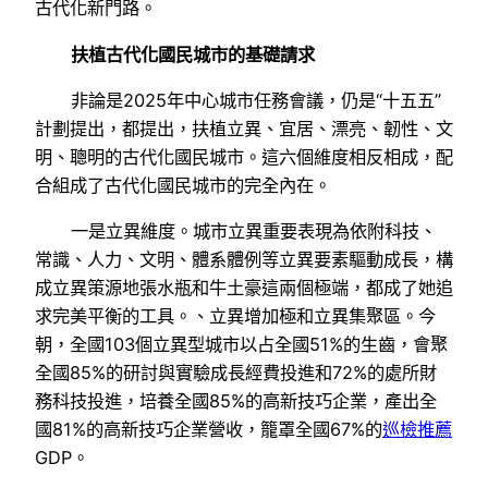
古代化新門路。
扶植古代化國民城市的基礎請求
非論是2025年中心城市任務會議，仍是“十五五”
計劃提出，都提出，扶植立異、宜居、漂亮、韌性、文
明、聰明的古代化國民城市。這六個維度相反相成，配
合組成了古代化國民城市的完全內在。
一是立異維度。城市立異重要表現為依附科技、
常識、人力、文明、體系體例等立異要素驅動成長，構
成立異策源地張水瓶和牛土豪這兩個極端，都成了她追
求完美平衡的工具。、立異增加極和立異集聚區。今
朝，全國103個立異型城市以占全國51%的生齒，會聚
全國85%的研討與實驗成長經費投進和72%的處所財
務科技投進，培養全國85%的高新技巧企業，產出全
國81%的高新技巧企業營收，籠罩全國67%的
巡檢推薦
GDP。