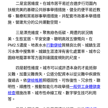
二是宜居維度。在城市居平易近合適步行范圍內
扶植完美的基礎公共辦事舉措措施、健全的便平易近教
導、醫療和貿易辦事舉措措施，并配套市政基本舉措措
施，營建充分的公共運動空間。
三是漂亮維度。聚焦綠色低碳、周遭的狀況精
美、生態宜居、平安安康、聰明高效五慷慨向。在
PM2.5濃度、地表水水
行動健檢
質精良比例、城鎮生涯
污水集中搜集率、城鎮生涯渣滓有害化處置率、城市公
園綠地籠罩率等方面到達國度規則的尺度。
四是韌性維度。城市可以或許憑本身的才能抵御
災難，加重災難喪失，公道分配資本以從災難中疾速恢
復過去。依
健檢推薦
照穩固性、可恢復性、冗余性、聰
明性、順應性，推動智能化市政舉措
一般勞工身體健康
檢查
措施改革、城市性命線工程、數字孿生技巧利用
等。