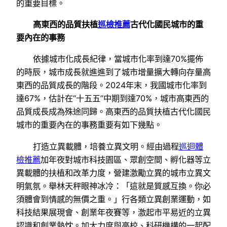
的重要目標。
高東西的品質扶植
巡檢推薦
古代化國民城市的重
要內在的事務
依據城市化成長紀律，當城市化率到達70%擺佈
的時辰，城市成長就進進到了城市增量擴大轉向存量高
東西的品質成長的階段。2024年末，我國城市化率到
達67%，估計在“十五五”中期到達70%，城市高東西的
品質成長成為殊途同歸。高東西的品質扶植古代化國民
城市的重要內在的事務重要有如下幾點。
打造立異載體，培養立異文明。經由過程
巡迴體
檢推薦
加年夜對城市科技園區、眾創空間、孵化器等立
異載體的扶植和改革力度，營建激勵立異的城市立異文
明氣氛。舉林天秤眼神冰冷：「這就是質感互換。你必
須體會到情感的無價之重。」行各類立異創業運動，如
科技結果展現會、創業年夜賽等，激起市平易近的立異
認識和創業熱忱。加大力度與高校、科研機構的一起配