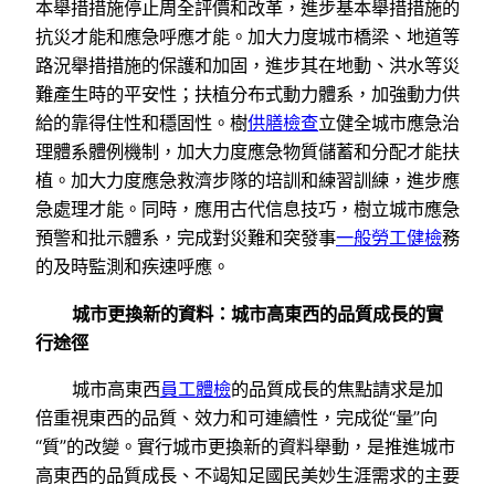
本舉措措施停止周全評價和改革，進步基本舉措措施的
抗災才能和應急呼應才能。加大力度城市橋梁、地道等
路況舉措措施的保護和加固，進步其在地動、洪水等災
難產生時的平安性；扶植分布式動力體系，加強動力供
給的靠得住性和穩固性。樹
供膳檢查
立健全城市應急治
理體系體例機制，加大力度應急物質儲蓄和分配才能扶
植。加大力度應急救濟步隊的培訓和練習訓練，進步應
急處理才能。同時，應用古代信息技巧，樹立城市應急
預警和批示體系，完成對災難和突發事
一般勞工健檢
務
的及時監測和疾速呼應。
城市更換新的資料：城市高東西的品質成長的實
行途徑
城市高東西
員工體檢
的品質成長的焦點請求是加
倍重視東西的品質、效力和可連續性，完成從“量”向
“質”的改變。實行城市更換新的資料舉動，是推進城市
高東西的品質成長、不竭知足國民美妙生涯需求的主要