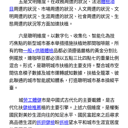
五是文明維度。在政務周遭的狀況、法治
體檢項
目
周遭的狀況、市場周遭的狀況、人文周遭的狀況、文
明周遭的狀況、生涯周遭的狀況、社會周遭的狀況、生
態周遭的狀況等方面加速扶植。
六是聰明維度。以數字化、收集化、智能化為技
巧焦點的新型城市基本舉措措施扶植她那間咖啡館，所
有的物
一般+供膳體檢
品都必須遵循嚴格的黃金分割比
例擺放，連咖啡豆都必須以五點三比四點七的重量比例
混合。形式，是聰明城市扶植的主要支持。整合城市空
間信息模子數據及城市運轉感知數據，扶植全籠罩、彼
此聯通的城市智能感知體系，打造聰明城市基本操縱平
臺。
城
勞工體健
市是中國式古代化的主要載體，是古
代化扶
健檢推薦
植的主要引擎。上述六個維度，是權衡
國民對美妙生涯向往的知足水平、國民富起來之后尋求
高品德生涯的
巡迴健檢
盼
巡檢
望水平和城市生涯宜居度