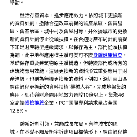
舉動。
盤活存量資本，進步應用效力。依照城市更換新
的資料計劃，撤除合適改革前提的舊產業區、舊貿易
區、舊室第區、城中村及舊屋村等，并依據城市的更換
新的資料計劃停止從頭扶植。在合適財產布局計劃前提
下知足財產轉型進級請求，以保存為主，部門從頭扶植
為輔，此中地盤應用權主體可變可不變
身體健康檢查
，
基礎保存重要建筑物原主體構造，但轉變部門或所有的
建筑物應用效能。這類更換新的資料形式重要應用于財
產進級，也稱為無機更換新的資料。例如，深圳南山區
經由過程更換新的資料扶植“機械人谷”，完成地盤集約
應用，紅花嶺財產園用地效力晉陞10倍以上，集聚46
家高端
體檢推薦
企業，PCT國際專利請求量占全國
12.8%。
體系計劃引領，兼顧成長布局。有些城市的區
域，在基礎不觸及衡宇拆建項目標情形下，經由過程整