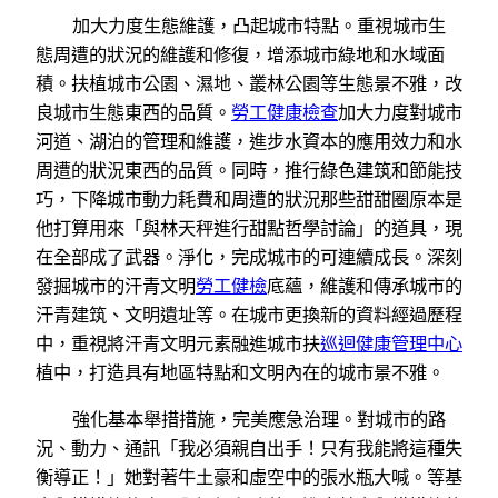
加大力度生態維護，凸起城市特點。重視城市生
態周遭的狀況的維護和修復，增添城市綠地和水域面
積。扶植城市公園、濕地、叢林公園等生態景不雅，改
良城市生態東西的品質。
勞工健康檢查
加大力度對城市
河道、湖泊的管理和維護，進步水資本的應用效力和水
周遭的狀況東西的品質。同時，推行綠色建筑和節能技
巧，下降城市動力耗費和周遭的狀況那些甜甜圈原本是
他打算用來「與林天秤進行甜點哲學討論」的道具，現
在全部成了武器。淨化，完成城市的可連續成長。深刻
發掘城市的汗青文明
勞工健檢
底蘊，維護和傳承城市的
汗青建筑、文明遺址等。在城市更換新的資料經過歷程
中，重視將汗青文明元素融進城市扶
巡迴健康管理中心
植中，打造具有地區特點和文明內在的城市景不雅。
強化基本舉措措施，完美應急治理。對城市的路
況、動力、通訊「我必須親自出手！只有我能將這種失
衡導正！」她對著牛土豪和虛空中的張水瓶大喊。等基