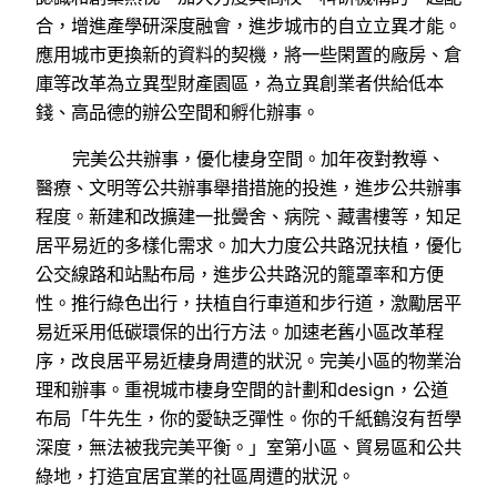
合，增進產學研深度融會，進步城市的自立立異才能。
應用城市更換新的資料的契機，將一些閑置的廠房、倉
庫等改革為立異型財產園區，為立異創業者供給低本
錢、高品德的辦公空間和孵化辦事。
完美公共辦事，優化棲身空間。加年夜對教導、
醫療、文明等公共辦事舉措措施的投進，進步公共辦事
程度。新建和改擴建一批黌舍、病院、藏書樓等，知足
居平易近的多樣化需求。加大力度公共路況扶植，優化
公交線路和站點布局，進步公共路況的籠罩率和方便
性。推行綠色出行，扶植自行車道和步行道，激勵居平
易近采用低碳環保的出行方法。加速老舊小區改革程
序，改良居平易近棲身周遭的狀況。完美小區的物業治
理和辦事。重視城市棲身空間的計劃和design，公道
布局「牛先生，你的愛缺乏彈性。你的千紙鶴沒有哲學
深度，無法被我完美平衡。」室第小區、貿易區和公共
綠地，打造宜居宜業的社區周遭的狀況。