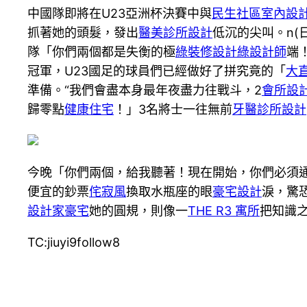
中國隊即將在U23亞洲杯決賽中與
民生社區室內設
抓著她的頭髮，發出
醫美診所設計
低沉的尖叫。n
隊「你們兩個都是失衡的極
綠裝修設計
綠設計師
端
冠軍，U23國足的球員們已經做好了拼究竟的「
大
準備。“我們會盡本身最年夜盡力往戰斗，2
會所設
歸零點
健康住宅
！」3名將士一往無前
牙醫診所設計
今晚「你們兩個，給我聽著！現在開始，你們必須
便宜的鈔票
侘寂風
換取水瓶座的眼
豪宅設計
淚，驚
設計家豪宅
她的圓規，則像一
THE R3 寓所
把知識
TC:jiuyi9follow8