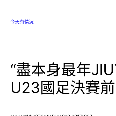
跳
至
主
今天有情況
要
內
容
“盡本身最年JI
U23國足決賽