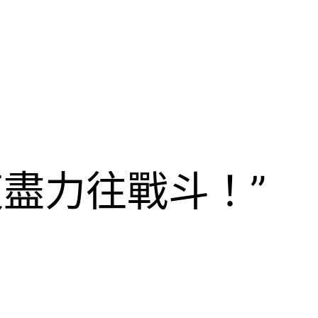
夜盡力往戰斗！”