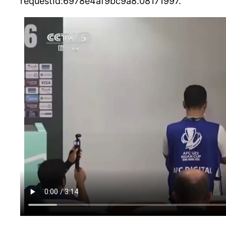
requestId:6978e4af9bc9a8.08171997.