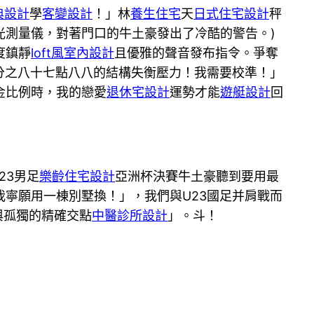
典設計
學
客變設計
！」林
養生住宅
天
日式住宅設計
秤
光測量儀，對著門口的牛土豪發出了冷酷的警告。)
度鎮靜
loft風室內設計
且優雅的聲音發布指令。爭奪
分之八十七點八八的結構失衡壓力！我需要校準！」
金比例時，我的戀愛
退休宅設計
運勢才能
遊艇設計
回
23男足
樂齡住宅設計
亞洲杯決賽牛土豪聽到要用最
我寧願用一棟別墅換！」，我們與U23國足并肩戰而
與孤獨的精確交點
中醫診所設計
」。斗！