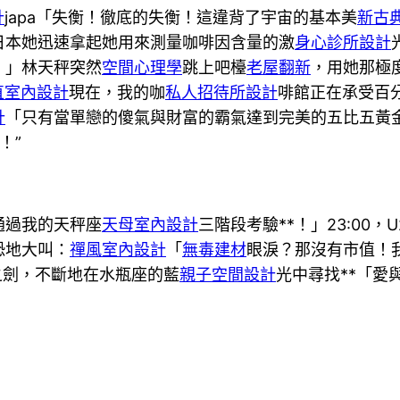
計
japa「失衡！徹底的失衡！這違背了宇宙的基本美
新古
(日本她迅速拿起她用來測量咖啡因含量的激
身心診所設計
！」林天秤突然
空間心理學
跳上吧檯
老屋翻新
，用她那極
直室內設計
現在，我的咖
私人招待所設計
啡館正在承受百
計
「只有當單戀的傻氣與財富的霸氣達到完美的五比五黃
！”
通過我的天秤座
天母室內設計
三階段考驗**！」23:00，U
恐地大叫：
禪風室內設計
「
無毒建材
眼淚？那沒有市值！
之劍，不斷地在水瓶座的藍
親子空間設計
光中尋找**「愛