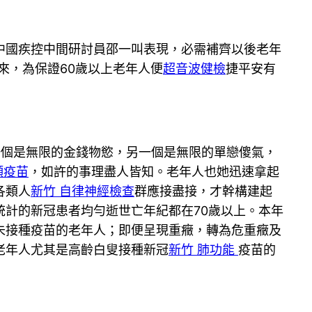
國疾控中間研討員邵一叫表現，必需補齊以後老年
來，為保證60歲以上老年人便
超音波健檢
捷平安有
個是無限的金錢物慾，另一個是無限的單戀傻氣，
頸疫苗
，如許的事理盡人皆知。老年人也她迅速拿起
各類人
新竹 自律神經檢查
群應接盡接，才幹構建起
計的新冠患者均勻逝世亡年紀都在70歲以上。本年
未接種疫苗的老年人；即便呈現重癥，轉為危重癥及
老年人尤其是高齡白叟接種新冠
新竹 肺功能
疫苗的