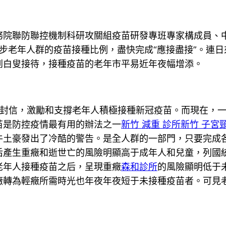
聯防聯控機制科研攻關組疫苗研發專班專家構成員、中
步老年人群的疫苗接種比例，盡快完成“應接盡接”。連日
到白叟接待，接種疫苗的老年市平易近年夜幅增添。
信，激勵和支撐老年人積極接種新冠疫苗。而現在，一
苗是防控疫情最有用的辦法之一
新竹 減重 診所
新竹 子宮
牛土豪發出了冷酷的警告。是全人群的一部門，只要完成
后產生重癥和逝世亡的風險明顯高于成年人和兒童，列國統
老年人接種疫苗之后，呈現重癥
森和診所
的風險顯明低于
癥轉為輕癥所需時光也年夜年夜短于未接種疫苗者。可見