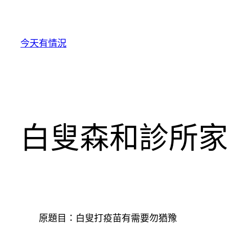
跳
至
主
今天有情況
要
內
容
白叟森和診所家
原題目：白叟打疫苗有需要勿猶豫