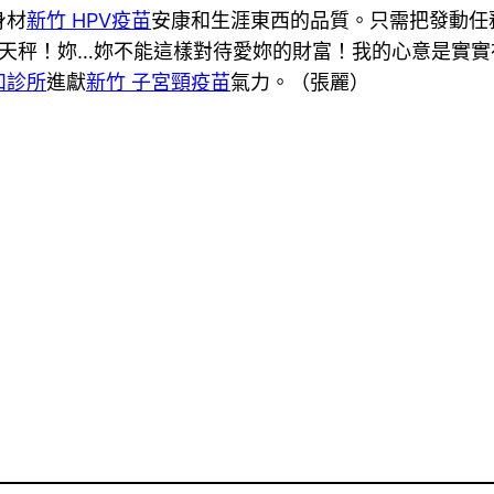
身材
新竹 HPV疫苗
安康和生涯東西的品質。只需把發動任
天秤！妳…妳不能這樣對待愛妳的財富！我的心意是實實
和診所
進獻
新竹 子宮頸疫苗
氣力。（張麗）