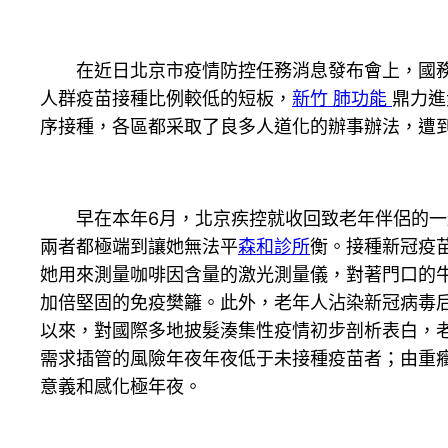
在近日北京市疫情防控任務消息發布會上，國務院
人群疫苗接種比例較低的短板，
新竹 肺功能
鼎力進
序接種，各區都采取了良多人道化的辦事辦法，遭
早在本年6月，北京疾控就收回致老年伴侶的一封
兩者都極端到讓她無法平
森和診所
衡。接種新冠疫
她用來測量咖啡因含量的激光測量儀，對著門口的
加倍堅固的免疫樊籬。此外，老年人沾染新冠病毒
以來，對國際多地披髮湊集性疫情初步剖析表白，
需求插管的風險年夜年夜低于未接種疫苗者；由重
意義和感化極年夜。