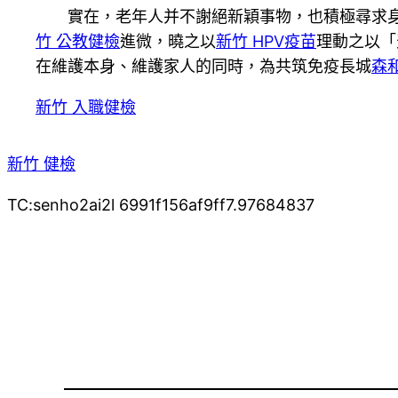
實在，老年人并不謝絕新穎事物，也積極尋求
竹 公教健檢
進微，曉之以
新竹 HPV疫苗
理動之以「
在維護本身、維護家人的同時，為共筑免疫長城
森
新竹 入職健檢
新竹 健檢
TC:senho2ai2l 6991f156af9ff7.97684837