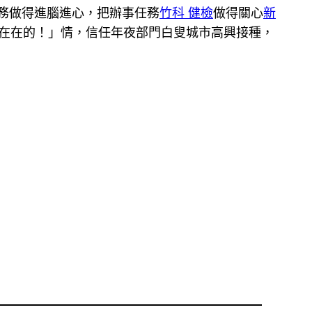
務做得進腦進心，把辦事任務
竹科 健檢
做得關心
新
在在的！」情，信任年夜部門白叟城市高興接種，