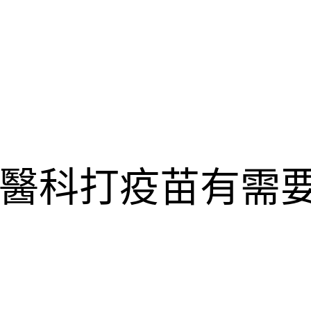
醫科打疫苗有需