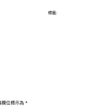
標籤:
填欄位標示為
*