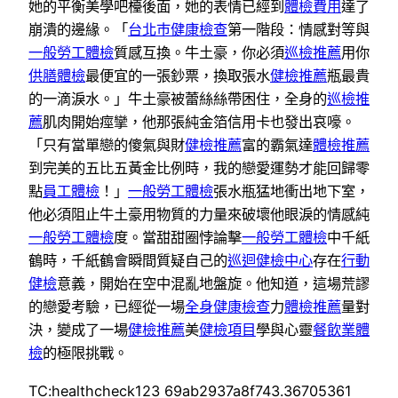
她的平衡美學吧檯後面，她的表情已經到
體檢費用
達了
崩潰的邊緣。「
台北巿健康檢查
第一階段：情感對等與
一般勞工體檢
質感互換。牛土豪，你必須
巡檢推薦
用你
供膳體檢
最便宜的一張鈔票，換取張水
健檢推薦
瓶最貴
的一滴淚水。」牛土豪被蕾絲絲帶困住，全身的
巡檢推
薦
肌肉開始痙攣，他那張純金箔信用卡也發出哀嚎。
「只有當單戀的傻氣與財
健檢推薦
富的霸氣達
體檢推薦
到完美的五比五黃金比例時，我的戀愛運勢才能回歸零
點
員工體檢
！」
一般勞工體檢
張水瓶猛地衝出地下室，
他必須阻止牛土豪用物質的力量來破壞他眼淚的情感純
一般勞工體檢
度。當甜甜圈悖論擊
一般勞工體檢
中千紙
鶴時，千紙鶴會瞬間質疑自己的
巡迴健檢中心
存在
行動
健檢
意義，開始在空中混亂地盤旋。他知道，這場荒謬
的戀愛考驗，已經從一場
全身健康檢查
力
體檢推薦
量對
決，變成了一場
健檢推薦
美
健檢項目
學與心靈
餐飲業體
檢
的極限挑戰。
TC:healthcheck123 69ab2937a8f743.36705361