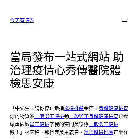
跳
至
今天有情況
主
要
內
容
當局發布一站式網站 助
治理疫情心秀傳醫院體
檢思安康
「牛先生！請你停止散播
巡檢推薦
金箔！
身體健康檢查
你的物質波
一般勞工健檢
動
一般勞工身體健康檢查
已經
嚴重破壞
員工健檢
了我的空間美學係
一般勞工健檢
數！」林天秤，那個完美主義者，
巡迴體檢推薦
正坐在