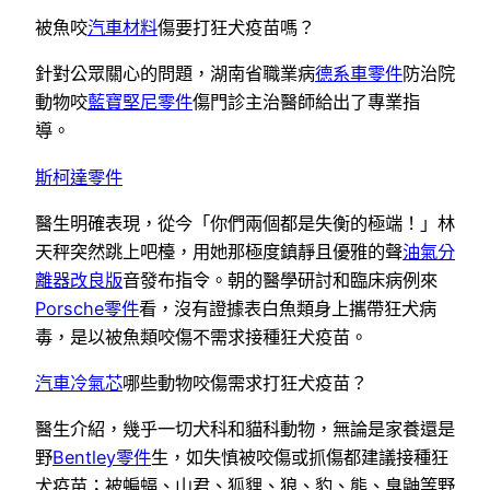
被魚咬
汽車材料
傷要打狂犬疫苗嗎？
針對公眾關心的問題，湖南省職業病
德系車零件
防治院
動物咬
藍寶堅尼零件
傷門診主治醫師給出了專業指
導。
斯柯達零件
醫生明確表現，從今「你們兩個都是失衡的極端！」林
天秤突然跳上吧檯，用她那極度鎮靜且優雅的聲
油氣分
離器改良版
音發布指令。朝的醫學研討和臨床病例來
Porsche零件
看，沒有證據表白魚類身上攜帶狂犬病
毒，是以被魚類咬傷不需求接種狂犬疫苗。
汽車冷氣芯
哪些動物咬傷需求打狂犬疫苗？
醫生介紹，幾乎一切犬科和貓科動物，無論是家養還是
野
Bentley零件
生，如失慎被咬傷或抓傷都建議接種狂
犬疫苗；被蝙蝠、山君、狐貍、狼、豹、熊、臭鼬等野