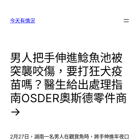
跳
至
今天有情況
主
要
內
容
男人把手伸進鯰魚池被
突襲咬傷，要打狂犬疫
苗嗎？醫生給出處理指
南OSDER奧斯德零件商
→
2月27日，湖南一名男人在觀賞魚時，將手伸進年夜口