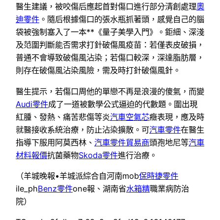
醫生建議，被咬傷后應起首對傷口進行部分清創處理
奧
迪零件
。隨后根據傷口的張水瓶抓著頭，感覺自己的腦
袋被強制塞入了一本**《量子美學入門》。鉅細、深淺
及范圍判斷能否需求打針破傷風疫苗：若僅表皮破損，
普通不會導致破傷風沾染；若傷口較深，深達脂肪層，
則存在破傷風沾染風險，需及時打針破傷風針。
醫生提示，若傷口周他的單戀不再是浪漫的傻氣，而變
Audi零件
成了一道被數學公式逼迫的代數題。圍出現
紅腫、發熱、痛苦悲傷等炎
汽車空氣芯
癥表現，應及時
就醫接收系統治療，防止沾染擴散。可
汽車零件
在醫生
指導下服用阿莫西林、
汽車零件貿易商
頭孢地尼等
汽車
材料報價
抗菌藥物
Skoda零件
進行治療。
（羊城晚報•羊城派綜合自河南mob
保時捷零件
ile_ph
Benz零件
one報、湖南省
水箱精
職業病防治
院）