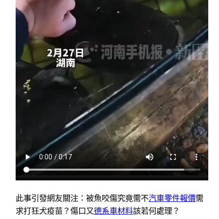
此事引發網友關注：被魚咬傷究竟需不
汽車零件報價
需
求打狂犬疫苗？傷口又
德系車材料
該若何處理？