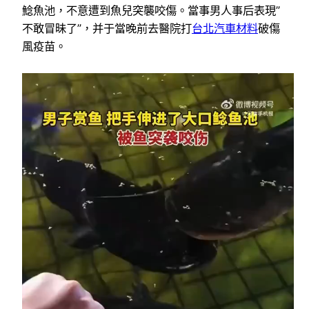
鯰魚池，不意遭到魚兒突襲咬傷。當事男人事后表現”
不敢冒昧了”，并于當晚前去醫院打
台北汽車材料
破傷
風疫苗。