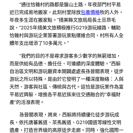
“通往恰雜村的路都是盤山土路，年夜部門村平易
近已完成易地搬家，此刻村里除放
包養價格
牧的人外，
年夜多生涯在搬家點。”措美縣文旅局局長土旦昂毛
說，“2025年措美文旅積極推行G219游玩線路，輔助
恰雜村與游玩企業簽署游玩景點運維合同，村所有人全
體年支出增添了10多萬元。”
“我們的目的不是尋求游客多少數字的無窮增加，
而是供給有品德、擔任任、可連續的深度體驗。”西躲
自治區文明和游玩廳資本開闢處處長孫晉關表現，徒步
游玩之所以特殊，是由於它發明了一種深度聯絡：人與
天然、游客與社區、傳統與古代。這恰是游玩業作為富
平易近興躲、增進各平易近族來往交通融合的“幸福財
產”的活潑表現。
孫晉關表現，將來，西躲將持續優化徒步游玩成
長，依托唐蕃舊道、茶馬舊道、G219國道等線性文明
遺產，打造世界級的高原徒步走廊。同時，強化國際一