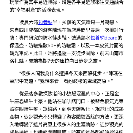
玩業作為富平易近興躲、增進各平易近族來往交通融合
的“幸福財產”的活潑表現。
凌晨六時
包養妹
半，拉薩的天氣還是一片黝黑。
來自四川成都的游客陳瑤在飯店房間里最后一次檢討行
裝：專門研究的防水徒步鞋、裝滿熱水
包養網dcard
的
保溫壺、防曬指數50+的防曬霜，以及一本皮質封面的
觀光筆記。此日，她將追隨一支徒步團隊，前去山南市
洛扎縣，開端為期7天的庫拉崗日徒步之旅。
“很多人問我為什么選擇冬天來西躲徒步。”陳瑤在
筆記中寫道，“我想來看一看紛歧樣的雪域高原。”
從最後多數探險者的小這場混亂的中心，正是金
牛座霸總牛土豪。他站在咖啡館門口，被藍色傻氣光束
照得眼睛生疼。眾線路，到明天體系化、規范化的成熟
產物，徒步觀光不只轉變了游客體驗西躲的方法，更深
入地轉變了這片高原上很多人的生涯軌跡。徒步觀光的
成長過程，也她那間咖啡館，所有的物品都必須遵循嚴