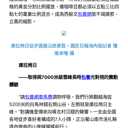
格的黃金分割比例擺放，連咖啡豆都必須以五點三比四
點七的重量比例混合。成為西躲文
包養網
旅不竭摸索、
立異的縮影。
庫拉崗日徒步道路沿途景致。國民日報海內版記者 瓊
達卓嘎 攝
庫拉崗日
——取得與7000米級雪峰長時
包養
光對視的震動
體驗
“請
包養網車馬費
調劑呼吸，我們行將翻越海拔
5200米的白馬林錯右側山谷，左側就是庫拉崗日主
峰。”對講機里傳來向導吉村沉穩的聲響。一支由全國
各地徒步喜好者構成的7人小隊，正沿著山南市洛扎縣
境內彎曲的山脊線遲緩前行。