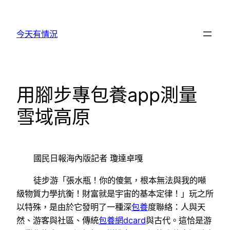
跳
至
今天有情況
主
要
內
容
用腳步專包養app測量
雪域高原
國民日報海內版記者 瓊達卓嘎
徒步游「張水瓶！你的傻氣，根本無法與我的噸
級物質力學抗衡！財富就是宇宙的基本定律！」玩之所
以特殊，是由於它發明了一種深
包養
度聯絡：人與天
然、游客與社區、傳統
包養網dcard
與古代。這恰是游