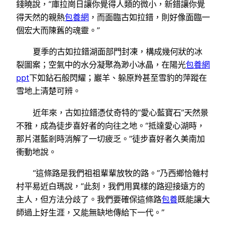
錢曉說，“庫拉崗日讓你覺得人類的微小，新錯讓你覺
得天然的親熱
包養網
，而面臨古如拉錯，則好像面臨一
個宏大而陳舊的魂靈。”
夏季的古如拉錯湖面部門封凍，構成幾何狀的冰
裂圖案；空氣中的水分凝聚為渺小冰晶，在陽光
包養網
ppt
下如鉆石般閃耀；巖羊、躲原羚甚至雪豹的萍蹤在
雪地上清楚可辨。
近年來，古如拉錯憑仗奇特的“愛心藍寶石”天然景
不雅，成為徒步喜好者的向往之地。“抵達愛心湖時，
那片湛藍剎時消解了一切疲乏。”徒步喜好者久美南加
衝動地說。
“這條路是我們祖祖輩輩放牧的路。”乃西鄉恰雜村
村平易近白瑪說，“此刻，我們用異樣的路迎接遠方的
主人，但方法分歧了。我們要確保這條路
包養
既能讓大
師過上好生涯，又能無缺地傳給下一代。”