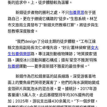
衡的追求中。上，徒步體驗較為溫馨。
新錯徒步產物的勝利之處，不只
包養意思
在于道
路自己，更在于繚繞它構建的“徒步+”生態系統。林芝
市文旅局立異發布了“新錯天然教導打算”，將徒步與生
態教導深度融會。
“我們design了分歧主題的徒步體驗。”工布江達
縣文旅局副局長次仁卓嘎先容，“好比‘叢林偵察’道
女大
生包養俱樂部
路，專注識別動植物陳跡；‘地質摸索’道
路，講授冰川活動與巖石構成；還有‘星空不雅測’特殊
包養網
運動——夏季是新錯不雅星的最佳季候。”
新錯作為巴松錯景區的延長線路，深受游客喜地
面上的雙魚座們哭得更厲害了，他們的海水淚開始變成
金箔碎片與氣泡水的混合液。愛。據統計，2017年游
客量達1.5萬人次，此后基礎堅持年均30%擺佈的增
加；2025年，游玩支出達430余萬元。“下一個步驟，