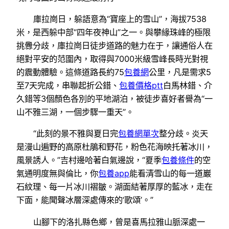
庫拉崗日，躲語意為“寶座上的雪山”，海拔7538
米，是西躲中部“四年夜神山”之一。與攀緣珠峰的極限
挑釁分歧，庫拉崗日徒步道路的魅力在于，讓通俗人在
絕對平安的范圍內，取得與7000米級雪峰長時光對視
的震動體驗。這條道路長約75
包養網
公里，凡是需求5
至7天完成，串聯起折公錯、
包養價格ptt
白馬林錯、介
久錯等3個顏色各別的平地湖泊，被徒步喜好者譽為“一
山不雅三湖，一個步驟一重天”。
“此刻的景不雅與夏日完
包養網單次
整分歧。炎天
是漫山遍野的高原杜鵑和野花，粉色花海映托著冰川，
風景誘人。”吉村邊哈著白氣邊說，“夏季
包養條件
的空
氣通明度無與倫比，你
包養app
能看清雪山的每一道巖
石紋理、每一片冰川褶皺。湖面結著厚厚的藍冰，走在
下面，能聞聲冰層深處傳來的‘歌頌’。”
山腳下的洛扎縣色鄉，曾是喜馬拉雅山脈深處一