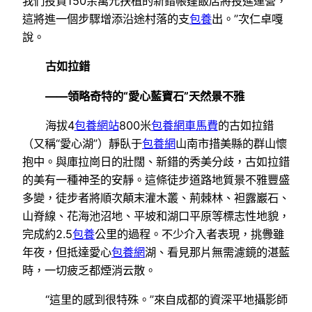
我們投資150余萬元扶植的新錯帳篷飯店將投進運營，
這將進一個步驟增添沿途村落的支
包養
出。”次仁卓嘎
說。
古如拉錯
——領略奇特的“愛心藍寶石”天然景不雅
海拔4
包養網站
800米
包養網車馬費
的古如拉錯
（又稱“愛心湖”）靜臥于
包養網
山南市措美縣的群山懷
抱中。與庫拉崗日的壯闊、新錯的秀美分歧，古如拉錯
的美有一種神圣的安靜。這條徒步道路地質景不雅豐盛
多變，徒步者將順次顛末灌木叢、荊棘林、袒露巖石、
山脊線、花海池沼地、平坡和湖口平原等標志性地貌，
完成約2.5
包養
公里的過程。不少介入者表現，挑釁雖
年夜，但抵達愛心
包養網
湖、看見那片無需濾鏡的湛藍
時，一切疲乏都煙消云散。
“這里的感到很特殊。”來自成都的資深平地攝影師