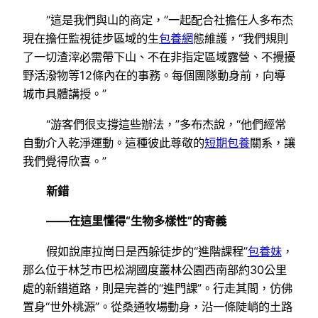
“這是我們與山的商定，”一起配合社擔任人多布杰
現在擔任監視徒步區域的生
包養網
態維護，“我們規則
了一切渣滓必需帶下山、不在非指定區域露營、不攪擾
野活潑物等12條內在的事務。每個團隊動身前，向導
城市具體講授。”
“游客們很支撐這些辦法，”多布杰說，“他們經常
自動介入乾淨運動。這種彼此尊敬的
短期包養
關系，讓
我們覺得欣喜。”
新錯
——在這里懂得“生物多樣性”的寄義
假如說庫拉崗日是西躲徒步的“進階課程”
包養妹
，
那么位于林芝市巴松湖國度叢林公園西南部約30公里
處的新錯道路，則是完善的“進門課”。行走其間，仿佛
置身“世外桃源”。從桑通牧場動身，沿一條陡峭的土路