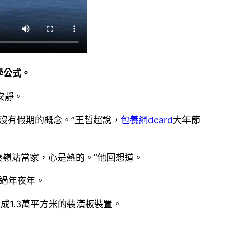
學公式。
安靜。
沒有假期的概念。”王哲超說，
包養網dcard
大年節
秦嶺站當家，心是熱的。”他回想道。
里過年夜年。
1.3萬平方米的裝潢板裝置。