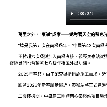
萬里之外，“秦嶺”成家——她對著天空的藍色
“這是我第五次在南極過年。”中國第42次南
王哲超六次餐與加入南極考核，親歷秦嶺站從選
夜隊員們也曾頂著七八級年夜風外出功課。
2025年春節，由于配套舉措措施施工需求，
跟著2026年新春腳步鄰近，秦嶺站將正式進
二樓樓梯間，中鐵建工團體南極秦嶺站項目裝潢