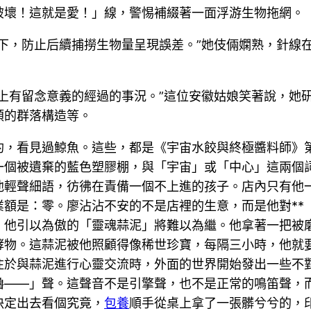
破壞！這就是愛！」線，警惕補綴著一面浮游生物拖網。
下，防止后續捕撈生物量呈現誤差。”她伎倆嫻熟，針線
上有留念意義的經過的事況。”這位安徽姑娘笑著說，她
類的群落構造等。
豹，看見過鯨魚。這些，都是《宇宙水餃與終極醬料師》
一個被遺棄的藍色塑膠棚，與「宇宙」或「中心」這兩個
他輕聲細語，彷彿在責備一個不上進的孩子。店內只有他
額是：零。廖沾沾不安的不是店裡的生意，而是他對**
，他引以為傲的「靈魂蒜泥」將難以為繼。他拿著一把被
酵物。這蒜泥被他照顧得像稀世珍寶，每隔三小時，他就要
專注於與蒜泥進行心靈交流時，外面的世界開始發出一些不
嚕——」聲。這聲音不是引擎聲，也不是正常的鳴笛聲，
決定出去看個究竟，
包養
順手從桌上拿了一張髒兮兮的，