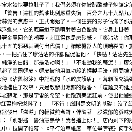
宇宙水餃快要拉肚子了！我們必須在你被醋酸離子炮鎖定
：「警告！這裡的醬油比例嚴重失衡！百分之九十九點九
對蒜泥的焦慮中，正式開始了。一個狂妄的影子佔滿了那
漂浮進來，它的底座還不斷噴射著白色醋霧。它身上掛著
帶著金屬回音的嘲弄，刺耳得像是磨砂紙。「廖沾沾！你
十五的邪惡蒜頭付出代價！」醋罐機器人的頂端裂開，露
子，一把抓住了廖沾沾的褲腳催促著他。「快點！沾沾先
、純淨的白醋！那是浩劫啊！」「不准動我的蒜泥！」廖
抓起了兩團麵皮。麵皮被他用氣功般的捏製手法，瞬間擴
家傳《沾醬秘笈》中記載的「水餃皮護盾」，薄韌而充滿
地擋住了攻擊，只是散發出濃郁的麵香。「這麵皮的延展性
年老蒜泥，那是宇宙的希望。他跑到蒜泥缸前，使出他搬
你的紅棗枸杞燃料了！」「不行！燃料是文明的基礎！沒了
器發出「滋滋」的輕微煎煮聲，伴隨著一股濃郁的蔘味爆發
叫：「別想逃！醬油黨餘孽！我會追上你！」店內剩下的
亂中，拉開了帷幕。《平行泊車維度：車位爭奪戰》何手