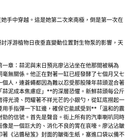
在她手中穿越。這是她第二次來南極，倒是第一次在
研討浮游植物日夜垂直變動位置對生物泵的影響，天
第一章：蒜泥與末日預兆廖沾沾坐在他那間被稱為
詞毫無關係。他正在對著一缸已經發酵了七個月又七
一個人，連蒼蠅都因為難以忍受那股陳年蒜頭混合著
「蒜泥成本焦慮症」**的深層恐懼。新鮮蒜頭每公斤
磨得光滑、閃耀著不祥光芒的小銀勺，從缸底撈起一
用手指彈一下缸邊，確保它能感受到**「溫和的震
對勁的信號。首先是聲音。街上所有的汽車喇叭同時
而像是一個巨大的、消化不良的胃在哀嚎。廖沾沾皺
印著《沾醬秘笈》封面的皺衛生紙，塞進口袋以備不