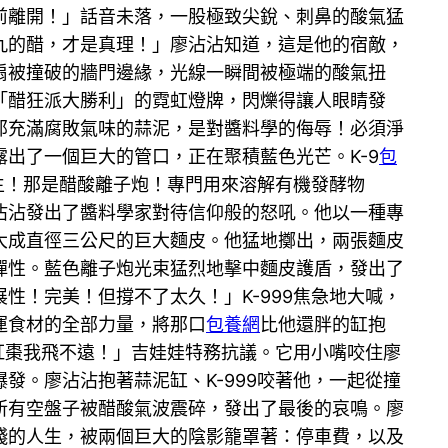
前離開！」話音未落，一股極致尖銳、刺鼻的酸氣猛
九的醋，才是真理！」廖沾沾知道，這是他的宿敵，
扇被撞破的牆門邊緣，光線一瞬間被極端的酸氣扭
「醋狂派大勝利」的霓虹燈牌，閃爍得讓人眼睛發
那充滿腐敗氣味的蒜泥，是對醬料學的侮辱！必須淨
出了一個巨大的管口，正在聚積藍色光芒。K-9
包
生！那是醋酸離子炮！專門用來溶解有機發酵物
沾沾發出了醬料學家對待信仰般的怒吼。他以一種專
大成直徑三公尺的巨大麵皮。他猛地擲出，兩張麵皮
彈性。藍色離子炮光束猛烈地擊中麵皮護盾，發出了
！完美！但撐不了太久！」K-999焦急地大喊，
運食材的全部力量，將那口
包養網
比他還胖的缸抱
紅棗我飛不遠！」吉娃娃特務抗議。它用小嘴咬住廖
。廖沾沾抱著蒜泥缸、K-999咬著他，一起從撞
所有空盤子被醋酸氣波震碎，發出了最後的哀鳴。廖
殘的人生，被兩個巨大的陰影籠罩著：停車費，以及