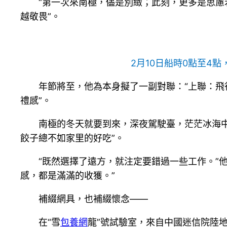
“第一次來南極，儘是別緻；此刻，更多是思慮
越敬畏”。
2月10日船時0點至4
年節將至，他為本身擬了一副對聯：“上聯：飛
禮感”。
南極的冬天就要到來，深夜駕駛臺，茫茫冰海
餃子總不如家里的好吃”。
“既然選擇了遠方，就注定要錯過一些工作。”
感，都是滿滿的收獲。”
補綴網具，也補綴懷念——
在“雪
包養網
龍”號試驗室，來自中國迷信院陸地