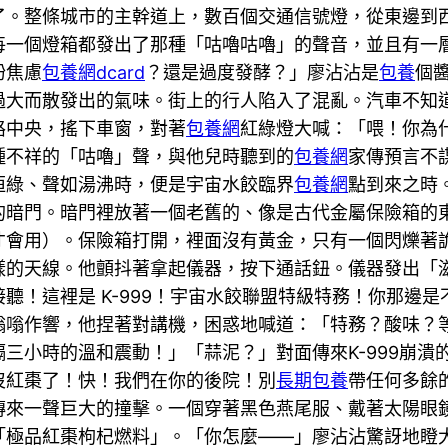
了。整條城市的主幹道上，數百個交通信號燈，從東邊到
每一個燈箱都發出了那種「咕嚕咕嚕」的聲音，並且有一
粉焦慮
包養網dcard
？還是過度發酵？」廖沾沾是
包養
個
過大而散發出的氣味。街上的行人陷入了混亂。汽車不知
路中央，搖下車窗，對著
包養網
紅綠燈大喊：「喂！你為
種不祥的「咕嚕」聲，與他兒時聽到的
包養網
家傳預言不
恒綠、聲如湯沸時，便是宇宙水餃臨界
包養網
點到來之時
的暗門。暗門裡放著一個老舊的、像是古代金屬保險箱的
才會用）。保險箱打開，裡面沒有黃金，只有一個閃爍著
樣的天線。他顫抖著拿起儀器，按下通話鈕。儀器發出「
聽！這裡是 K-999！宇宙水餃聯盟特級特務！你那邊
嗡嗡作響，他捏著對講機，困惑地喊道：「特務？酸味？
三小時的溫和震動！」「蒜泥？」對面傳來K-999崩潰
快沒紅棗了！快！我們在你的後院！別
長期包養
帶任何多餘
傳來一聲巨大的撞擊。一個穿著黑色燕尾服、戴著太陽眼
極品紅棗枸杞燃料」。「你怎麼——」廖沾沾驚訝地瞪大了