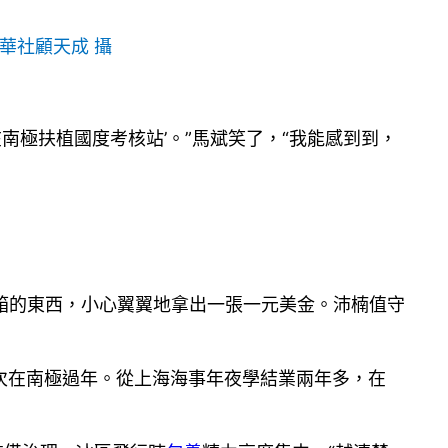
華社顧天成 攝
南極扶植國度考核站’。”馬斌笑了，“我能感到到，
險箱的東西，小心翼翼地拿出一張一元美金。沛楠值守
次在南極過年。從上海海事年夜學結業兩年多，在