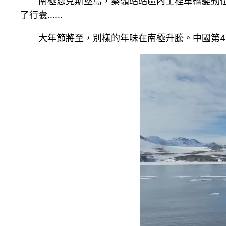
南極恩克斯堡島，秦嶺站站區內工程車輛變動位
了行囊……
大年節將至，別樣的年味在南極升騰。中國第4