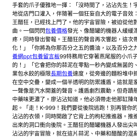
手套的爪子優雅地一揮：「沒時間了，沾沾先生！
地從店門口灌入，伴隨著一個狂妄自大的電子音效
王醋狂，已經找上門了。他的宇宙冒險，被迫從他
曲。一個閃閃
包養價格
發光、像醋罐的機器人緩緩
疼，同時發出警報。王醋狂的聲音再次響起，這次
化！」「你將為你那百分之五的醬油，以及百分之九
養網ppt
包養留言板
99特務用它穿著燕尾服的小爪
的！」「它會把你的蒜泥在零點一秒內變成無菌的
業包水餃的極限
長期包養
速度，從旁邊的麵粉堆中
在空中交疊，變成一個半透明的防禦護盾。這就是
一聲像是汽水開蓋的聲音。護盾劇烈震動，但奇蹟般
中藥味更濃了。廖沾沾知道，他必須帶走他那缸陳
起。「走！K-999！我們要從後院逃跑！別再管
沾沾的衣領，同時開啟了它背上的枸杞推進器。推進
出來的洞口衝向後院。王醋狂的醋罐機器人發出尖
沾沾的宇宙冒險，就在這片蒜泥、中藥和醋酸的混