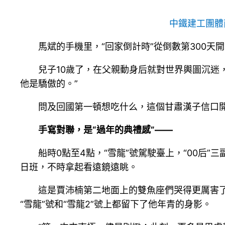
中鐵建工團體
馬斌的手機里，“回家倒計時”從倒數第300天
兒子10歲了，在父親動身后就對世界輿圖沉迷，
他是驕傲的。”
問及回國第一頓想吃什么，這個甘肅漢子信口開
手寫對聯，是“過年的典禮感”——
船時0點至4點，“雪龍”號駕駛臺上，“00
日班，不時拿起看遠鏡遠眺。
這是賈沛楠第二地面上的雙魚座們哭得更厲害
“雪龍”號和“雪龍2”號上都留下了他年青的身影。