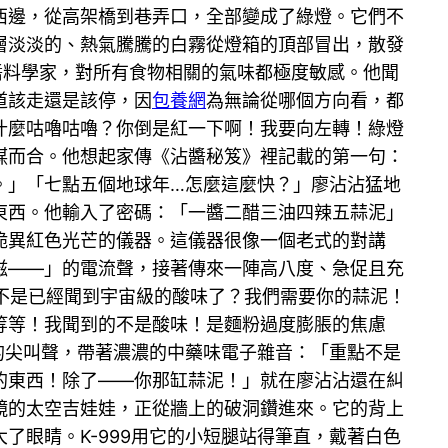
西邊，從高架橋到巷弄口，全部變成了綠燈。它們不
層淡淡的、熱氣騰騰的白霧從燈箱的頂部冒出，散發
醬料學家，對所有食物相關的氣味都極度敏感。他聞
道該走還是該停，因
包養網
為無論從哪個方向看，都
什麼咕嚕咕嚕？你倒是紅一下啊！我要向左轉！綠燈
謀而合。他想起家傳《沾醬秘笈》裡記載的第一句：
。」「七點五個地球年…怎麼這麼快？」廖沾沾猛地
東西。他輸入了密碼：「一醬二醋三油四辣五蒜泥」
詭異紅色光芒的儀器。這儀器很像一個老式的對講
滋——」的電流聲，接著傳來一陣高八度、急促且充
是不是已經聞到宇宙級的酸味了？我們需要你的蒜泥！
等等！我聞到的不是酸味！是麵粉過度膨脹的焦慮
的尖叫聲，帶著濃濃的中藥味電子雜音：「重點不是
的東西！除了——你那缸蒜泥！」就在廖沾沾還在糾
鏡的太空吉娃娃，正從牆上的破洞鑽進來。它的背上
眼睛。K-999用它的小短腿站得筆直，戴著白色