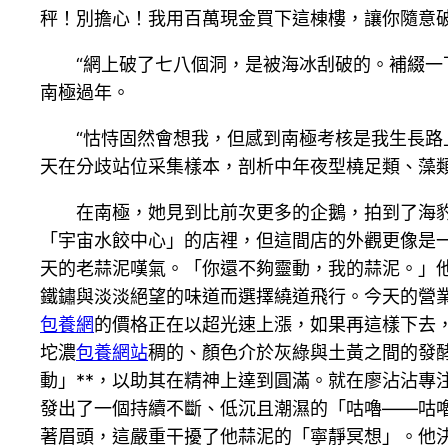
秤！別擔心！我用百萬現金買下這棟樓，讓你隨意
“網上破了七八個洞，是被海冰刮破的。補綴一
南極過年。
“怙恃固然會想我，但感到南極考核是我生長路
天在分歧站位采集樣本，剖析中年夜型橈足類、藻
在南極，她見到比前次更多的企鵝，拍到了海
「宇宙水餃中心」的店裡，但這間店的外觀更像是
天的老蒜泥嘆氣。「你還不夠靈動，我的蒜泥。」
鐵鏽與淡淡絕望的味道而選擇繞道飛行。今天的營業
包養網
的價格正在以超光速上漲，如果再這樣下去
坨濃
包養網站
稠的、顏色介於灰綠與土黃之間的發
動」**，以助其在精神上達到圓滿。就在廖沾沾
發出了一個持續不斷、低沉且潮濕的「咕嚕——咕
著眉頭，這嚴重干擾了他蒜泥的「寧靜冥想」。他