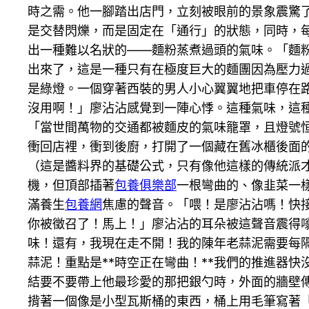
時之需。他一腳踏出店門，立刻被眼前的景象震驚
是交替閃爍，而是固定在「通行」的狀態，同時，
出一種難以名狀的——麵粉蒸煮過頭的氣味。「麵
出來了，這是一種只有在極度巨大的麵團因為壓力
是綠燈。一個穿著西裝的男人小心翼翼地把車停在
沒用啊！」廖沾沾感覺到一陣心悸。這種氣味，這
「當世間萬物的交通都被麵皮的氣味籠罩，且燈號
衝回店裡，衝到後廚，打開了一個藏在舊冰櫃後面
（這是醬料界的基礎公式，只有像他這樣的傳統派
機，但頂部插著
包養俱樂部
一根彎曲的、像韭菜一
滿養生
包養網
焦慮的聲音。「喂！是廖沾沾嗎！快接
你被徵召了！馬上！」廖沾沾的耳朵被這聲音震得
味！還有，我現在走不開！我的陳年老蒜泥需要每隔
蒜泥！重點是**時空正在彎曲！**我們的推進器
結要不要帶上他最珍愛的那把銀勺時，外面的牆壁
揹著一個像是小型瓦斯桶的東西，桶上用毛筆寫著「