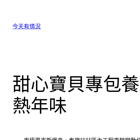
跳
至
主
今天有情況
要
內
容
甜心寶貝專包養
熱年味