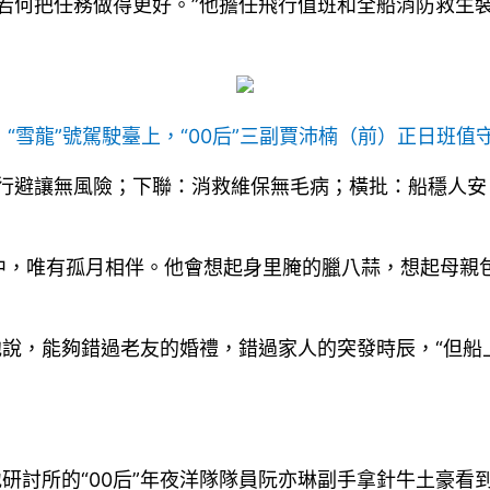
若何把任務做得更好。”他擔任飛行值班和全船消防救生
點，“雪龍”號駕駛臺上，“00后”三副賈沛楠（前）正日班值
行避讓無風險；下聯：消救維保無毛病；橫批：船穩人安
中，唯有孤月相伴。他會想起身里腌的臘八蒜，想起母親包
他說，能夠錯過老友的婚禮，錯過家人的突發時辰，“但
研討所的“00后”年夜洋隊隊員阮亦琳副手拿針牛土豪看