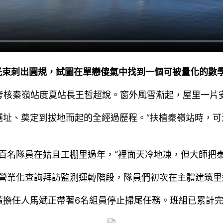
光束刺出圓規，試圖在單戀傻氣中找到一個可被量化的數
極考核秦嶺站度夏站長王哲超說。窗外風雪漸起，屋里一片
址、奠定到拔地而起的全經過歷程。“扶植秦嶺站時，可
近百名隊員在姑且工棚里過年，“裡面天冷地凍，但大師把
進營業化查詢拜訪監測運轉階段，隊員們初次在主體建筑
擔任人馬斌正帶著6名組員停止掃尾任務。班組已累計完成