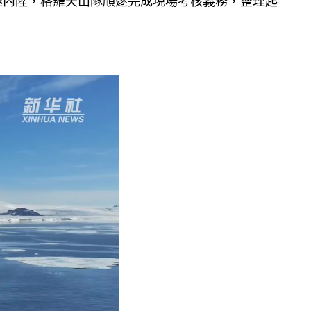
極內陸，格羅夫山隊順遂完成現場考核義務，整理起