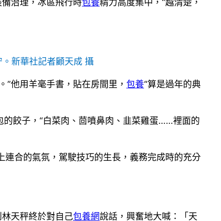
裝備治理，冰區飛行時
包養
精力高度集中，“越清楚，
守。新華社記者顧天成 攝
。”他用羊毫手書，貼在房間里，
包養
“算是過年的典
的餃子，“白菜肉、茴噴鼻肉、韭菜雞蛋……裡面的
船上連合的氣氛，駕駛技巧的生長，義務完成時的充分
到林天秤終於對自己
包養網
說話，興奮地大喊：「天