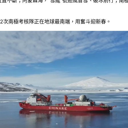
置不斷；阿蒙森海，“雪龍”號迎風冒雪、破冰前行；南
2次南極考核隊正在地球最南端，用奮斗迎新春。