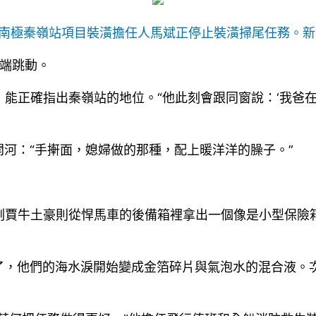
南極秦嶺站項目裝潢擔任人馬斌正停止裝潢掃尾任務。新
開端跳動。
能正確指出秦嶺站的地位。“他此刻會跟同窗說：‘我爸在
河：“手搟面，媳婦做的那種，配上暖洋洋的臊子。”
后”三副賈牛土豪則從悍馬車的後備箱裡拿出一個像是小型保
了，他們的海水淚開始變成金箔碎片與氣泡水的混合液。