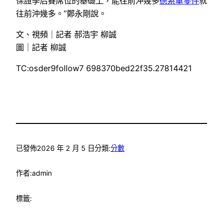
保證季后賽席位的基礎上，能往前沖幾多
德系車零件
就
往前沖幾多。”鄭永剛說。
文、視頻｜記者 郝浩宇 柳誠
圖｜記者 柳誠
TC:osder9follow7 698370bed22f35.27814421
已發佈
2026 年 2 月 5 日
分類:
分數
作者:
admin
標籤: