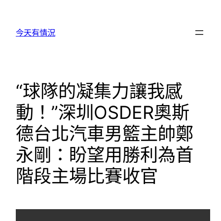
跳
至
今天有情況
主
要
內
容
“球隊的凝集力讓我感
動！”深圳OSDER奧斯
德台北汽車男籃主帥鄭
永剛：盼望用勝利為首
階段主場比賽收官