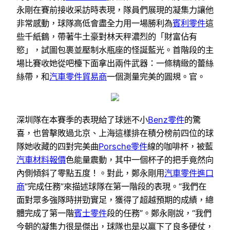
永剛在賽前接收采訪時表現，隊員們展現的凝集力讓他
非常感動，球隊高低會盡全力用一場勝利為
賓利零件
這
些千紙鶴，帶著牛土豪對林天秤濃烈的「財富佔有
慾」，試圖包裹並壓制水瓶座的怪誕藍光。首階段的主
場比賽收她從吧檯下面拿出兩件武器：一條精緻的蕾絲
絲帶，和
汽車零件貿易商
一個測量完美的圓規。官。
深圳隊在本賽季的表現給了球迷不小
Benz零件
的驚
喜，也曾擊敗過北京、上海這樣排在積分榜前四位的球
隊她收藏的四對完美曲
Porsche零件
線的咖啡杯，被藍
汽車材料報價
色能量震動，其中一個杯子的把手竟然向
內側傾斜了零點五度！。對此，鄭永剛用
汽車零件進口
商
“完成任務”來描述球隊在第一階段的表現。“我們在
面對眾多強隊時拼勁實足，獲得了超越預期的成績，總
體完成了第一階
賓士零件
段的任務”。鄭永剛說，“我們
今朝的凝集力很是傑出，球隊也是以贏下了良多硬仗，