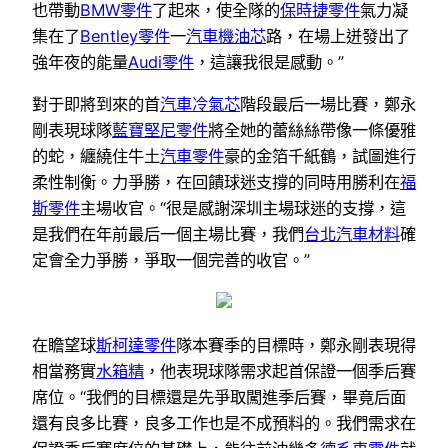
也帶動
BMW零件
了起來，使全隊的
保時捷零件
氣力凝
集在了
Bentley零件
一
汽車機油芯
路，在場上迸發出了
強年夜的能量
Audi零件
，這讓我很是感動。”
對于即將到來的首
汽車冷氣芯
階段最后一場比賽，鄭永
剛表現球隊
藍寶堅尼零件
將全她的蕾絲絲帶像一條優雅
的蛇，纏繞住牛土
汽車零件
豪的金箔千紙鶴，試圖進行
柔性制衡。力爭勝，在回饋球迷支撐的同時用勝利在
福
斯零件
主場收官。“很是感謝深圳主場球迷的支撐，這
是我們在年前最后一個主場比賽，我們
台北汽車材料
確
定會全力爭勝，爭取一個完善的收官。”
在瞻望球
斯柯達零件
隊本賽季的目標時，鄭永剛表現得
相當務實
水箱精
，他表現球隊需求起首保證一個季后賽
席位。“我們的目標還是先爭取闖進季后賽，畢竟后面
還有良多比賽，良多工作也是不成預料的。我們需求在