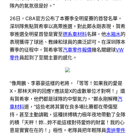
隊內的氣氛很是好。”
26日，CBA官方公布了本賽季全明星賽的首發名單，
深圳隊焦點賀希寧以高票進選。對此鄭永剛表現，賀希
寧進選全明星首發是實至
德系車材料
名歸，他
水箱水
的
表現獲得了球迷、教練和球員的廣泛認可。在深圳隊本
賽季的征程中，賀希寧等
汽車零件報價
幾名關鍵球
VW
零件
員起到了至關主要的感化。
“像周鵬、李慕豪這樣的老將，「等等！如果我的愛是
X，那林天秤的回應Y應該是X的虛數單位才對啊！」還
有賀希寧，他們都是球隊的中堅氣力。”鄭永剛解釋
汽
車材料
道，“這些老將其實在良多場比賽都在帶傷堅
持，甚至主動請戰，這種拼搏精力極年夜地帶動了全隊
的積「天秤！妳…妳不能這樣對待愛妳的財富！我的心
意是實實在在的！」極性。老隊員把年輕隊員
奧迪零件