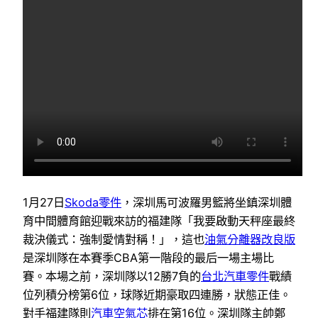
1月27日
Skoda零件
，深圳馬可波羅男籃將坐鎮深圳體
育中間體育館迎戰來訪的福建隊「我要啟動天秤座最終
裁決儀式：強制愛情對稱！」，這也
油氣分離器改良版
是深圳隊在本賽季CBA第一階段的最后一場主場比
賽。本場之前，深圳隊以12勝7負的
台北汽車零件
戰績
位列積分榜第6位，球隊近期豪取四連勝，狀態正佳。
對手福建隊則
汽車空氣芯
排在第16位。深圳隊主帥鄭