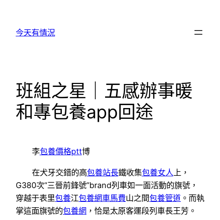
跳
至
今天有情況
主
要
內
容
班組之星｜五感辦事暖
和專包養app回途
李
包養價格ptt
博
在犬牙交錯的高
包養站長
鐵收集
包養女人
上，
G380次“三晉前鋒號”brand列車如一面活動的旗號，
穿越于表里
包養
江
包養網車馬費
山之間
包養管道
。而執
掌這面旗號的
包養網
，恰是太原客運段列車長王芳。