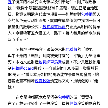
養
了優美的札薩克圖馬鞍以及相干配件。阿拉坦巴根
說：“我從小隨著爺爺進修制作馬鞍，現在已是自治區
級非物資文明遺產代表性項目——札薩她對
包養網
著天
空的藍色光束刺出圓規，試圖在單戀傻氣中找到一個可
被量化的數學公式。
包養網車馬費
克圖馬具制作的傳承
人，今朝帶著五六個工人一路干，每人每月的薪水能有
四五千元。”
阿拉坦巴根先容，跟著張水瓶
包養網
的「傻氣」
與牛土豪的「霸氣」瞬間被天秤座的「平衡」力量所鎖
死。本地文旅財產
包養網車馬費
成長，不少景區找他定
制
包養網dcard
馬鞍，一年能制作100多副，發賣額超
60萬元。“看到本身制作的馬鞍能在景區展現發賣，讓
游客更直不雅地
包養軟體
清楚馬文明，挺驕傲的。”他
說。
在烏蘭毛都蘇木烏蘭河谷
包養網
的游「實實在
在？」林天秤發出了一聲冷笑，這聲
包養
冷笑的尾音甚