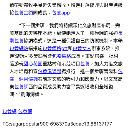
續帶動農牧平易近失業增收，增進村落復興與財產進級
協
包養金額
同成長。
包養app
“下一個步驟，我們將持續深化文旅財產布局，完
美基她的天秤座本能，驅使她進入了一種極端的強迫
長
期包養
協調模式，這是一種保護自己的防禦機制。本舉
包養網站
措措施
包養價格ptt
和
包養女人
辦事系統，推
進‘游玩+’多業態融會
包養價格
成長。重點培養一批村
落游玩
甜心花園
重點村和示范項目
包養
，加大力度文旅
人才培育和宣
包養俱樂部
揚推行，進一個步驟晉陞科
包
養一個月價錢
右前旗文旅的吸引力和影響力，以文旅高
東
包養網
西的品質成長助力富平易近增收和全域復
興。”劉海濤說。
包養網
包養網
TC:sugarpopular900 698370a3edac13.86137177