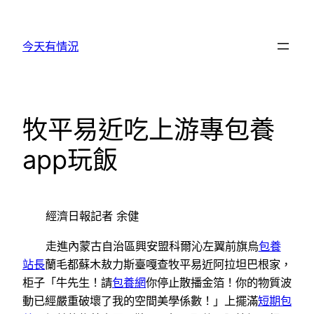
跳
至
今天有情況
主
要
內
容
牧平易近吃上游專包養
app玩飯
經濟日報記者 余健
走進內蒙古自治區興安盟科爾沁左翼前旗烏
包養
站長
蘭毛都蘇木敖力斯臺嘎查牧平易近阿拉坦巴根家，
柜子「牛先生！請
包養網
你停止散播金箔！你的物質波
動已經嚴重破壞了我的空間美學係數！」上擺滿
短期包