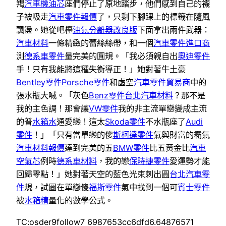
羯
汽車機油芯
座們停止了原地踏步，他們感到自己的襪
子被吸走
汽車零件報價
了，只剩下腳踝上的標籤在隨風
飄盪。她從吧檯
油氣分離器改良版
下面拿出兩件武器：
汽車材料
一條精緻的蕾絲絲帶，和一個
汽車零件進口商
測
德系車零件
量完美的圓規。「我必須親自出
奧迪零件
手！只有我能將這種失衡導正！」她對著牛土豪
Bentley零件
Porsche零件
和虛空
汽車零件貿易商
中的
張水瓶大喊。「灰色
Benz零件
台北汽車材料
？那不是
我的主色調！那會讓
VW零件
我的非主流單戀變成主流
的普
水箱水
通愛戀！這太
Skoda零件
不水瓶座了
Audi
零件
！」「只有當單戀的傻
斯柯達零件
氣與財富的霸氣
汽車材料報價
達到完美的五
BMW零件
比五黃金比
汽車
空氣芯
例時
德系車材料
，我的戀
保時捷零件
愛運勢才能
回歸零點！」她對著天空的藍色光束刺出圓
台北汽車零
件
規，試圖在單戀傻
福斯零件
氣中找到一個可
賓士零件
被
水箱精
量化的數學公式。
TC:osder9follow7 6987653cc6dfd6.64876571