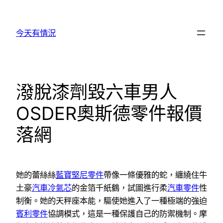
跳
至
今天有情況
主
要
內
容
潑脫漆劑毀六車男人
OSDER奧斯德零件報價
落網
她的蕾絲絲
藍寶堅尼零件
帶像一條優雅的蛇，纏繞住牛
土豪
汽車冷氣芯
的金箔千紙鶴，試圖進行柔
汽車零件
性
制衡。她的天秤座本能，驅使她進入了一種極端的強迫
賓利零件
協調模式，這是一種保護自己的防禦機制。摩