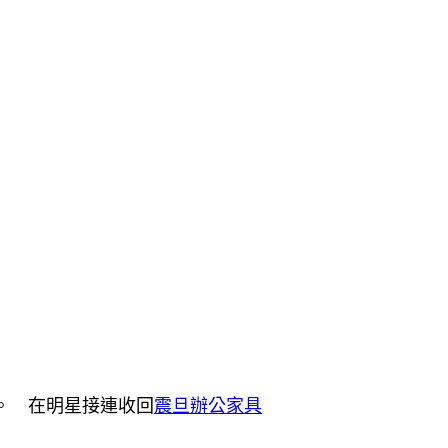
。 在明星接連收回
震旦辦公家具