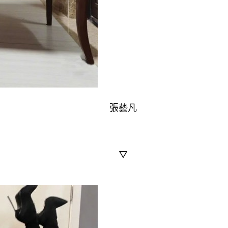
張藝凡
▽