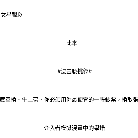
名女星報歉
比來
#漫畫腰挑釁#
互換。牛土豪，你必須用你最便宜的一張鈔票，換取張水
介入者模擬漫畫中的舉措