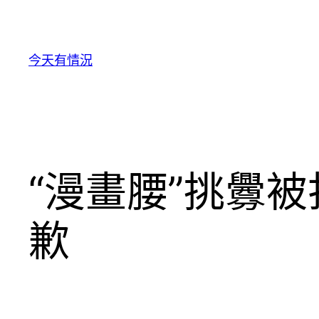
跳
至
主
今天有情況
要
內
容
“漫畫腰”挑釁
歉