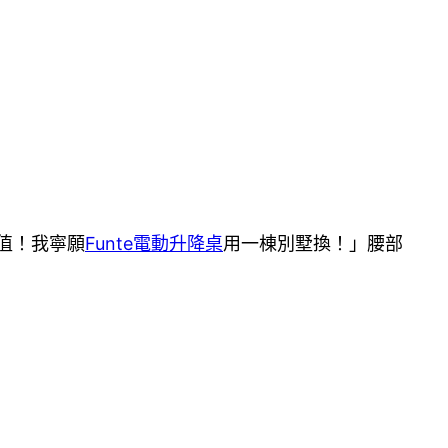
值！我寧願
Funte電動升降桌
用一棟別墅換！」腰部