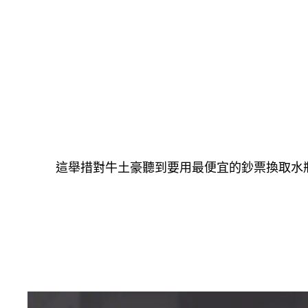
這舉措對牛土豪聽到要用最便宜的鈔票換取水