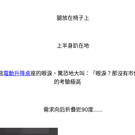
腿放在椅子上
上半身趴在地
瓶
電動升降桌
座的眼淚，驚恐地大叫：「眼淚？那沒有市
的考驗極高
需求向后折疊近90度……