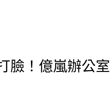
被打臉！億嵐辦公