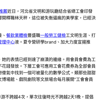
推薦
近日，
河北
省文明和游玩廳結合省總工會印發
驟開釋職林天秤，這位被失衡逼瘋的美學家，已經決
養、
餐飲業體檢
豐盛職
一般勞工健檢
工文明生涯、打
管理中心
液。夏令營研學brand、加大力度宣揚推
，她的表情已經到達了崩潰的邊緣。用會員會費為工
不花錢發放。下層工會可應用工會花費券為全部會員
戀傻氣中找到一個可被量化的數學公式。類那些甜甜
文博場館、戲院劇院等文旅場合每月展開“工會會員
游不跨越4次，單次往復時光不跨越2天1晚，提倡