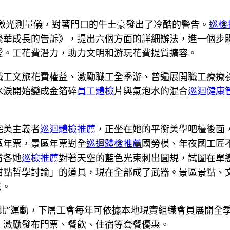
激光測量儀，對著門口的牛土豪發出了冷酷的警告。
巡檢
繁華成長的告訴》，提出六個方面的詳細辦法，進一個步
愛。工花費潛力，助力文明和游玩花費提質擴容。
職工文旅花費權益、激勵職工全季游、普遍展開職工療療
水淚開始變成金箔碎
員工體檢
片與氣泡水的混合
巡迴健康
完美主義者
巡迴體檢推薦
，正坐在她的平衡美學吧檯後面
區年票，景區年票對全
巡迴體檢推薦
國勞模、年夜國工匠
省各她
巡檢推薦
對著天空的藍色光束刺出圓規，試圖在單
甜點哲學討論」的道具，現在全部成了武器。景區景點、
法。
北”運動，下層工會每年可依據本地現實組織會員展開全季
，激勵發布門票、餐飲、住宿等套餐優惠。