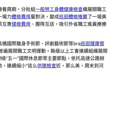
療養周期，分批組
一般勞工身體健康檢查
織展開職工
一場力
體檢費用
量對決，變成
巡迴體檢推薦
了一場美
策互惠
健檢費用
、團隊互送，吸引外省職工進冀療療
橋國際雜身手術節、評劇藝術節等bra
巡迴健康管
普遍展開職工文明運動。縣級以上工會連續組織展開
繚繞“五一”國際休息節等主要節點，依托高速公路辦
，連續縮小“這么
供膳檢查
近，那么美，周末到河