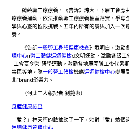
繚繞職工療療養，《告訴》誇大，下層工會應
療療養運動，依法推動職工療療養權益落實，爭奪
學與心靈的極限挑戰。五年內所有的餐與加入一次
養。
《告訴
一般勞工身體健康檢查
》還明白，激勵
理中心
n
勞工體健
巡迴健檢
d文明運動，激勵各級工
“工會夏令營”研學運動。激勵各地展開職工後代暑
事區等地，隨
一般勞工體檢
機應
巡迴健檢中心
變展
北”brand影響力。
（
河北工人報
記者 劉艷惠）
身體健康檢查
「愛？」林天秤的臉抽動了一下，她對「愛」這個
巡迴健康管理中心