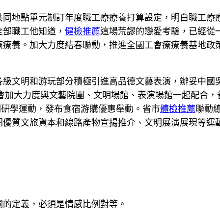
共同地點單元制訂年度職工療療養打算設定，明白職工療
全部職工他知道，
健檢推薦
這場荒謬的戀愛考驗，已經從
療療養。加大力度結春聯動，推進全國工會療療養基地政
各級文明和游玩部分積極引進高品德文藝表演，辦妥中國吳
會加大力度與文藝院團、文明場館、表演場館一起配合，
期研學運動，發布食宿游購優惠舉動。省市
體檢推薦
聯動
開優質文旅資本和線路產物宣揚推介、文明展演展現等運動
詞的定義，必須是情感比例對等。