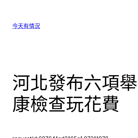
跳
至
主
今天有情況
要
內
容
河北發布六項舉
康檢查玩花費