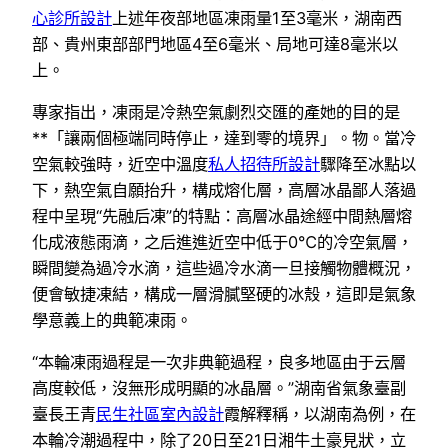
心診所設計
上述年夜部地區凍雨量1至3毫米，湖南西
部、貴州東部部門地區4至6毫米、局地可達8毫米以
上。
專家指出，凍雨是冷熱空氣劇烈交匯的產她的目的是
**「讓兩個極端同時停止，達到零的境界」。物。當冷
空氣較強時，近空中溫度
私人招待所設計
驟降至冰點以
下，熱空氣自願抬升，構成熔化層，高層冰晶鄙人落過
程中呈現“先融后凍”的特點：高層冰晶途經中間熱層熔
化成液態雨滴，之后進進近空中低于0℃的冷空氣層，
瞬間變為過冷水滴，這些過冷水滴一旦接觸物體概況，
便會敏捷凍結，構成一層滑膩堅硬的冰殼，這即是氣象
學意義上的典範凍雨。
“本輪凍雨過程是一次非典範過程，良多地區由于云層
高度較低，沒無形成明顯的冰晶層。”湖南省氣象臺副
臺長王青
民生社區室內設計
霞解釋稱，以湖南為例，在
本輪冷潮過程中，除了20日至21日湘牛土豪見狀，立