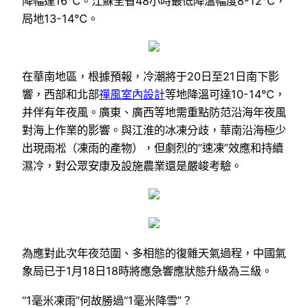
降幅達16℃。江蘇全省48小時最低降溫幅度8-12℃，
局地13-14℃。
在華南地區，根據預報，冷潮將于20日至21日南下影
響，西部和北部
禪風室內設計
等地降溫可達10-14℃，
并伴有年夜風。廣東、廣西等地需重點防范沿海年夜風
對海上作業的影響。與江淮的冰凍分歧，華南沿海極少
出現雨凇（凍雨的產物），但劇烈的“速凍”效應和持續
濕冷，對公眾安康及設施農業還是嚴峻考驗。
為應對此次年夜范圍、多相態的復雜天氣過程，中國氣
象局已于1月18日18時將應急響應狀態升級為三級。
“1毫米凍雨”何故勝過“1毫米降雪”？