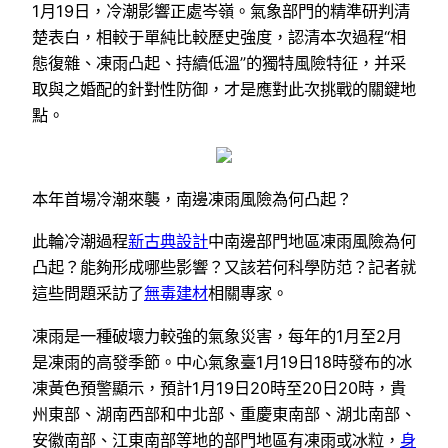
1月19日，冷潮影響正處岑嶺。氣象部門的精準研判清
楚表白，相較于單純比較歷史強度，認清本次過程“相
態復雜、凍雨凸起、持續低溫”的獨特風險特征，并采
取與之婚配的針對性防御，才是應對此次挑戰的關鍵地
點。
本年首場冷潮來襲，南邊凍雨風險為何凸起？
此輪冷潮過程
新古典設計
中南邊部門地區凍雨風險為何
凸起？能夠形成哪些影響？又該若何科學防范？記者就
這些問題采訪了
無毒建材
相關專家。
凍雨是一種破壞力較強的氣象災害，每年的1月至2月
是凍雨的高發季節。中心氣象臺1月19日18時發布的冰
凍黃色預警顯示，預計1月19日20時至20日20時，貴
州東部、湖南西部和中北部、重慶東南部、湖北南部、
安徽南部、江東南部等地的部門地區有凍雨或冰粒，
身