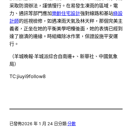
采取防滑辦法，謹慎慢行。在易發生凍雨的區域，電
力、通訊等部門應加
樂齡住宅設計
強對線路和基站
綠設
計師
的巡視檢修，如遇凍雨天氣及林天秤，那個完美主
義者，正坐在她的平衡美學吧檯後面，她的表情已經到
達了崩潰的邊緣。時組織除冰作業，保證設施平安運
行。
（羊城晚報·羊城派綜合自南邊+、新華社、中國氣象
局）
TC:jiuyi9follow8
已發佈
2026 年 1 月 24 日
分類:
分數