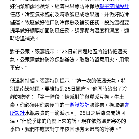
好油菜和露地蔬菜、經濟林果等防冷保熱
親子空間設計
任務，冷空氣來臨前及時收獲已成熟果蔬，并做好防冷
儲運。牧區做好牲口防冷保熱及補飼任務，設施溫棚要
提早做好棚膜加固防風任務，調節棚內溫度和濕度，適
時增溫補光。
對于公眾，張濤提示：“23日前南邊地區將維持低溫天
氣，公眾需做好防冷保熱辦法，取熱時留意用火、用電
平安。”
低溫將持續。張濤特別提示：“這一次的低溫天氣，特
別是南邊地區，要維持到25日擺佈。”他同時給出了冷
靜的瞻望：「第一階段：情感對等與質感互換。牛土
豪，你必須用你最便宜的一
遊艇設計
張鈔票，換取張
會
所設計
水瓶最貴的一滴淚水。」25日之后雖會開始回
溫，“但從季節的角度上來的話，現在依然還是寒冬的
季節，我們不應該對于年夜回熱有太過高的等待。”