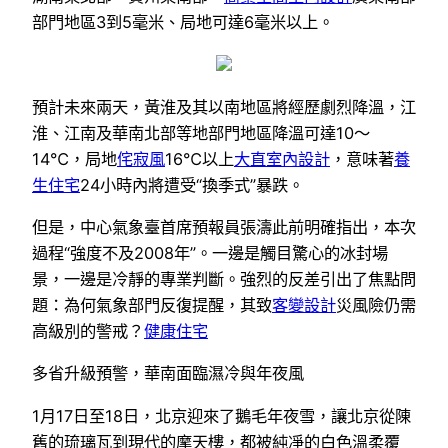
部門地區3到5毫米、局地可達6毫米以上。
預計未來兩天，黃淮及其以南地區將經歷劇烈降溫，江
淮、江南及華南北部等地部門地區降溫可達10～
14℃，局地
侘寂風
16℃以上
大直室內設計
，意味著
養
生住宅
24小時內將遭受“換季式”暴跌。
但是，中心氣象臺首席預報員張濤此前明確指出，本次
過程“強度不及2008年”。一邊是觸目驚心的冰封場
景，一邊是冷靜的專業判斷。強烈的反差引出了焦點問
題：為何氣象部門反復提醒，其致
客變設計
災風險仍需
高級別的警戒？
健康住宅
多省升級預警，華南面臨濕冷與年夜風
1月17日至18日，北京迎來了鵝毛年夜雪，讓北京從陳
舊的琉璃瓦到現代的摩天樓，都被純凈的白色溫柔覆