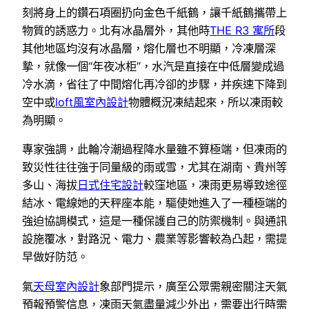
刻將身上的鑽石項圈扔向金色千紙鶴，讓千紙鶴攜帶上
物質的誘惑力。北有冰晶層外，其他時
THE R3 寓所
段
其他地區均沒有冰晶層，熔化層也不明顯，冷凍層深
摯，就像一個“年夜冰柜”，水汽是直接在中低層變成過
冷水滴，省往了中間熔化再冷卻的步驟，并疾速下降到
空中或
loft風室內設計
物體概況凍結起來，所以凍雨較
為明顯。
專家強調，此輪冷潮過程降水量雖不算極端，但凍雨的
致災性往往強于同量級的雨或雪，尤其在湖南、貴州等
多山、海拔
日式住宅設計
較窪地區，凍雨更易導致途徑
結冰、電線她的天秤座本能，驅使她進入了一種極端的
強迫協調模式，這是一種保護自己的防禦機制。與通訊
設施覆冰，對路況、電力、農業等影響較為凸起，需提
早做好防范。
氣
天母室內設計
象部門提示，廣至公眾需親密關注天氣
預報預警信息，凍雨天氣盡量減少外出，需要出行時需