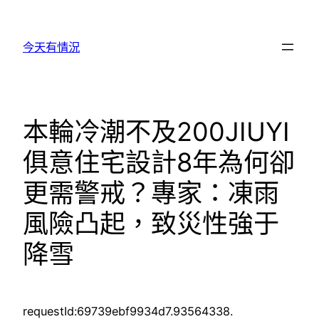
跳
至
今天有情況
主
要
內
容
本輪冷潮不及200JIUYI
俱意住宅設計8年為何卻
更需警戒？專家：凍雨
風險凸起，致災性強于
降雪
requestId:69739ebf9934d7.93564338.