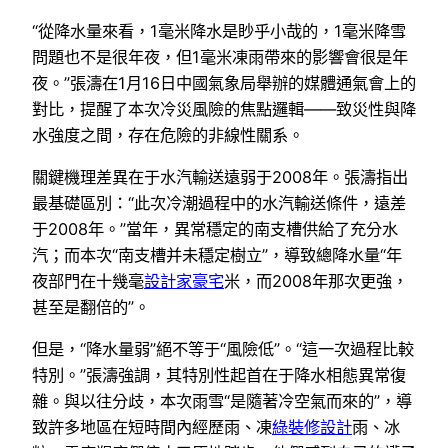
“從降水量來看，1毫米降水是眇乎小哉的，1毫米降雪
問題也不是很年夜，但1毫米凍雨帶來的影響會很是年
夜。”張濤在1月16日中國氣象局舉辦的媒體通氣會上的
對比，提醒了本次冷災風險的焦點邏輯——致災性與降
水強度之間，存在危險的非線性關系。
關鍵機理差異在于水汽輸送遠弱于2008年。張濤指出
最基礎區別：“此次冷潮過程中的水汽輸送條件，遠差
于2008年。”當年，異常穩定的南支槽供給了充分水
汽；而本次“南支槽并未穩定樹立”，導致總降水量“年
夜部門在十幾毫
設計家豪宅
米，而2008年那次更強，
甚至是翻倍的”。
但是，“降水量弱”絕不等于“風險低”。“這一次過程比較
特別。”張濤強調，其特別性起首在于降水相態異常復
雜。與以往分歧，本次雨雪“是隨著冷空氣而來的”，導
致許多地區在短時間內經歷雨、凍
綠裝修設計
雨、冰