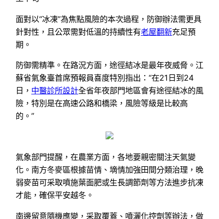
面對以“冰凍”為焦點風險的本次過程，防御辦法需更具
針對性，且公眾需對低溫的持續性有
老屋翻新
充足預
期。
防御需精準。在路況方面，途徑結冰是最年夜威脅。江
蘇省氣象臺首席預報員喜度特別指出：“在21日到24
日，
中醫診所設計
全省年夜部門地區會有途徑結冰的風
險，特別是在高速公路和橋梁，風險等級是比較高
的。”
氣象部門提醒，在農業方面，各地要親密關注天氣變
化。南方冬麥區根據苗情、墑情加強田間分類治理，晚
弱麥苗可采取噴施葉面肥或生長調節劑等方法進步抗凍
才能，確保平安越冬。
南邊留意隨機應變，采取覆蓋、噴灑化控劑等辦法，做