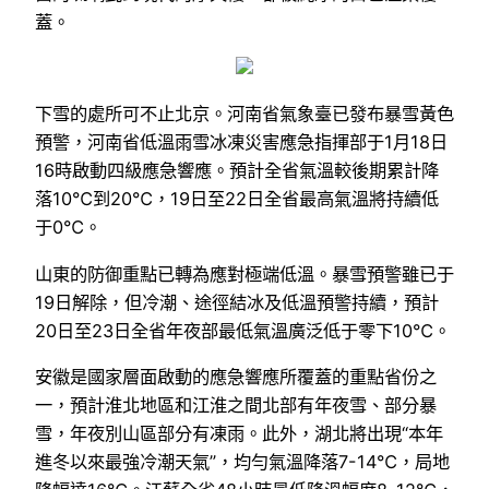
蓋。
下雪的處所可不止北京。河南省氣象臺已發布暴雪黃色
預警，河南省低溫雨雪冰凍災害應急指揮部于1月18日
16時啟動四級應急響應。預計全省氣溫較後期累計降
落10℃到20℃，19日至22日全省最高氣溫將持續低
于0℃。
山東的防御重點已轉為應對極端低溫。暴雪預警雖已于
19日解除，但冷潮、途徑結冰及低溫預警持續，預計
20日至23日全省年夜部最低氣溫廣泛低于零下10℃。
安徽是國家層面啟動的應急響應所覆蓋的重點省份之
一，預計淮北地區和江淮之間北部有年夜雪、部分暴
雪，年夜別山區部分有凍雨。此外，湖北將出現“本年
進冬以來最強冷潮天氣”，均勻氣溫降落7-14℃，局地