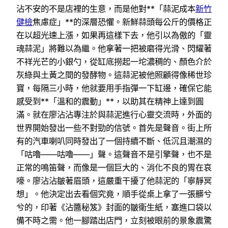
沾不安的不是店裡的生意，而是他對**「蒜泥成本
新竹
健檢
焦慮症」**的深層恐懼。新鮮蒜頭每公斤的價格正
在以超光速上漲，如果再這樣下去，他引以為傲的「靈
魂蒜泥」將難以為繼。他拿著一把被磨得光滑、閃耀著
不祥光芒的小銀勺，從缸底撈起一坨濃稠的、顏色介於
灰綠與土黃之間的發酵物。這蒜泥被他照顧得像稀世珍
寶，每隔三小時，他就要用手指彈一下缸邊，確保它能
感受到**「溫和的震動」**，以助其在精神上達到圓
滿。就在廖沾沾專注於與蒜泥進行心靈交流時，外面的
世界開始發出一些不對勁的信號。首先是聲音。街上所
有的汽車喇叭同時發出了一個持續不斷、低沉且潮濕的
「咕嚕——咕嚕——」聲。這聲音不是引擎聲，也不是
正常的鳴笛聲，而像是一個巨大的、消化不良的胃在哀
嚎。廖沾沾皺著眉頭，這嚴重干擾了他蒜泥的「寧靜冥
想」。他決定出去看個究竟，順手從桌上拿了一張髒兮
兮的，印著《沾醬秘笈》封面的皺衛生紙，塞進口袋以
備不時之需。他一腳踏出店門，立刻被眼前的景象震驚