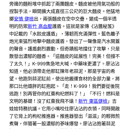
旁邊的麵粉堆中抓起了兩團麵皮。麵皮被他用氣功般的
捏製手法，瞬間擴大成直徑三公尺的巨大麵皮。他猛地
擲
安慎 健檢
出，兩張麵皮在空中交疊，變成一個半透
明的防禦
新竹 高血壓
護盾。這就是家傳《沾醬秘笈》
中記載的「水餃皮護盾」，薄韌而充滿彈性。藍色離子
炮光束猛烈地擊中麵皮護盾，發出了一聲像是汽水開蓋
的聲音。護盾劇烈震動，但奇蹟般地擋住了攻擊，只是
散發出濃郁的麵香。「這麵皮的延展性！完美！但撐不
了太久！」K-999焦急地大喊，中藥味更濃了。廖沾沾
知道，他必須帶走他那缸陳年老蒜泥，那是宇宙的希
望。他跑到蒜泥缸前，使出他搬運食材的全部力量，將
那口比他還胖的缸抱起。「走！K-999！我們要從後院
逃跑！別再管你的紅棗枸杞燃料了！」「不行！燃料是
文明的基礎！沒了紅棗我飛不遠！
新竹 東區健檢
」吉
娃娃特務抗議。它用小嘴咬住廖沾沾的衣領，同時開啟
了它背上的枸杞推進器。推進器發出「滋滋」的輕微煎
煮聲，伴隨著一股濃郁的蔘味爆發。廖沾沾抱著蒜泥