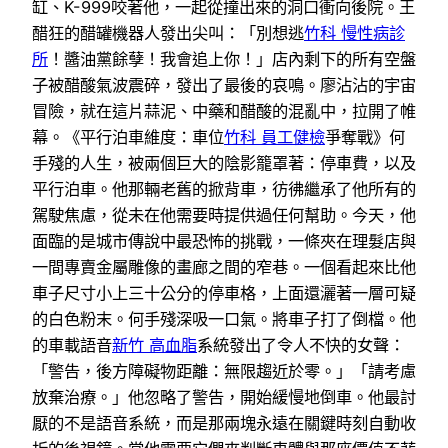
缸、K-999咬著他，一起從撞出來的洞口衝向後院。王
醋狂的醋罐機器人發出尖叫：「別想逃
竹科 慢性病診
所
！醬油黨餘孽！我會追上你！」店內剩下的所有空盤
子被醋酸氣波震碎，發出了最後的哀鳴。廖沾沾的宇宙
冒險，就在這片蒜泥、中藥和醋酸的混亂中，拉開了帷
幕。《平行泊車維度：車位
竹科 員工健檢
爭奪戰》何
手殘的人生，被兩個巨大的陰影籠罩著：停車費，以及
平行泊車。他那輛老舊的掀背車，彷彿繼承了他所有的
駕駛焦慮，從未在他需要時提供過任何幫助。今天，他
面臨的是城市傳說中最恐怖的挑戰，一條夾在理髮店與
一間專賣金屬雕像的畫廊之間的窄巷。一個看起來比他
車子尺寸小上三十公分的停車格，上面還灑著一層可疑
的白色粉末。何手殘深吸一口氣。將車子打了倒檔。他
的車載語音
新竹 高血脂
系統發出了令人不快的女聲：
「警告，後方障礙物距離：無限趨近於零。」「請考慮
放棄治療。」他忽略了警告，開始緩慢地倒車。他最討
厭的不是語音系統，而是那兩塊永遠在關鍵時刻自動收