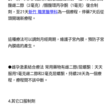
酸雌二醇（2毫克）/醋酸環丙孕酮（1毫克）復合制
劑，至21天
新竹 職業醫學科
為一個療程，停藥7天后從
頭開端新療程。
這種療法可以調劑月經周期，維護子宮內膜，預防子宮
內膜癌的產生。
●雌孕激素結合療法 常用藥物有雌二醇/屈螺酮：天天
服用1毫克雌二醇和2毫克屈螺酮，持續28天為一個療
程，療程間不該中斷。
4.其它口服制劑