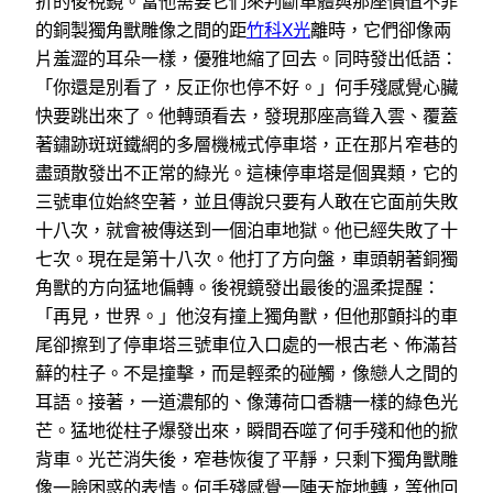
折的後視鏡。當他需要它們來判斷車體與那座價值不菲
的銅製獨角獸雕像之間的距
竹科X光
離時，它們卻像兩
片羞澀的耳朵一樣，優雅地縮了回去。同時發出低語：
「你還是別看了，反正你也停不好。」何手殘感覺心臟
快要跳出來了。他轉頭看去，發現那座高聳入雲、覆蓋
著鏽跡斑斑鐵網的多層機械式停車塔，正在那片窄巷的
盡頭散發出不正常的綠光。這棟停車塔是個異類，它的
三號車位始終空著，並且傳說只要有人敢在它面前失敗
十八次，就會被傳送到一個泊車地獄。他已經失敗了十
七次。現在是第十八次。他打了方向盤，車頭朝著銅獨
角獸的方向猛地偏轉。後視鏡發出最後的溫柔提醒：
「再見，世界。」他沒有撞上獨角獸，但他那顫抖的車
尾卻擦到了停車塔三號車位入口處的一根古老、佈滿苔
蘚的柱子。不是撞擊，而是輕柔的碰觸，像戀人之間的
耳語。接著，一道濃郁的、像薄荷口香糖一樣的綠色光
芒。猛地從柱子爆發出來，瞬間吞噬了何手殘和他的掀
背車。光芒消失後，窄巷恢復了平靜，只剩下獨角獸雕
像一臉困惑的表情。何手殘感覺一陣天旋地轉，等他回