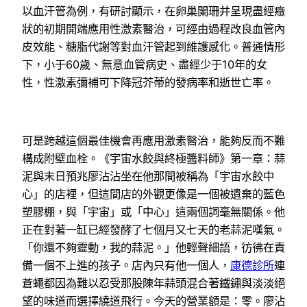
以血汗管為例，有研討顯示，在卵巢闌珊并呈現盡經癥
狀的初期開端應用性激素醫治，可經由過程改良血管內
皮效能、糖脂代謝等對血汗管起到維護感化。普通情形
下，小于60歲、無意血管病史、盡經少于10年的女
性，性激素彌補可下降冠芥蒂的發病率和逝世亡率。
可是跨越這個最佳機會再應用激素醫治，能夠反而不難
構成附壁血栓。《宇宙水餃與終極醬料師》第一章：蒜
泥與末日預兆廖沾沾坐在他那間被稱為「宇宙水餃中
心」的店裡，但這間店的外觀更像是一個被遺棄的藍色
塑膠棚，與「宇宙」或「中心」這兩個詞毫無關係。他
正在對著一缸已經發酵了七個月又七天的老蒜泥嘆氣。
「你還不夠靈動，我的蒜泥。」他輕聲細語，彷彿在責
備一個不上進的孩子。店內只有他一個人，
康德診所
連
蒼蠅都因為難以忍受那股陳年蒜頭混合著鐵鏽與淡淡絕
望的味道而選擇繞道飛行。今天的營業額是：零。廖沾