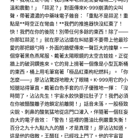
溫和震動！」「蒜泥？」對面傳來K-999崩潰的尖叫
聲，帶著濃濃的中藥味電子雜音：「重點不是蒜泥！重
點是**時空正在彎曲！**我們的推進器快沒紅棗了！
快！我們在你的後院！別帶任何多餘的東西！除了——
你那缸蒜泥！」就在廖沾沾還在糾結要不要帶上他最珍
愛的那把銀勺時，外面的牆壁傳來一聲巨大的撞擊。一
個穿著黑色燕尾服、戴著太陽眼鏡的太空吉娃娃，正從
牆上的破洞鑽進來。它的背上揹著一個像是小型瓦斯桶
的東西，桶上用毛筆寫著「極品紅棗枸杞燃料」。「你
怎麼——」廖沾沾驚訝地瞪大了眼睛。K-999用它的小
短腿站得筆直，戴著白色手套的爪子優雅地一揮：「沒
時間了，沾沾先生！宇宙水餃快要拉肚子了！我們必須
在你被醋酸離子炮鎖定前離開！」話音未落，一股極致
尖銳、刺鼻的酸氣猛地從店門口灌入，伴隨著一個狂妄
自大的電子音效：「警告！這裡的醬油比例嚴重失衡！
百分之九十九點九九的醋，才是真理！」廖沾沾知道，
這是他的宿敵，王醋狂，已經找上門了。他的宇宙冒