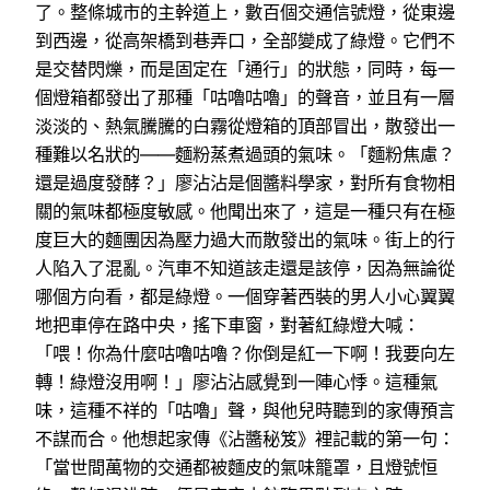
了。整條城市的主幹道上，數百個交通信號燈，從東邊
到西邊，從高架橋到巷弄口，全部變成了綠燈。它們不
是交替閃爍，而是固定在「通行」的狀態，同時，每一
個燈箱都發出了那種「咕嚕咕嚕」的聲音，並且有一層
淡淡的、熱氣騰騰的白霧從燈箱的頂部冒出，散發出一
種難以名狀的——麵粉蒸煮過頭的氣味。「麵粉焦慮？
還是過度發酵？」廖沾沾是個醬料學家，對所有食物相
關的氣味都極度敏感。他聞出來了，這是一種只有在極
度巨大的麵團因為壓力過大而散發出的氣味。街上的行
人陷入了混亂。汽車不知道該走還是該停，因為無論從
哪個方向看，都是綠燈。一個穿著西裝的男人小心翼翼
地把車停在路中央，搖下車窗，對著紅綠燈大喊：
「喂！你為什麼咕嚕咕嚕？你倒是紅一下啊！我要向左
轉！綠燈沒用啊！」廖沾沾感覺到一陣心悸。這種氣
味，這種不祥的「咕嚕」聲，與他兒時聽到的家傳預言
不謀而合。他想起家傳《沾醬秘笈》裡記載的第一句：
「當世間萬物的交通都被麵皮的氣味籠罩，且燈號恒