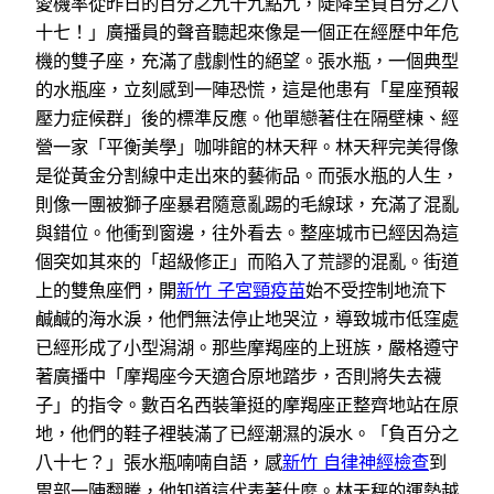
愛機率從昨日的百分之九十九點九，陡降至負百分之八
十七！」廣播員的聲音聽起來像是一個正在經歷中年危
機的雙子座，充滿了戲劇性的絕望。張水瓶，一個典型
的水瓶座，立刻感到一陣恐慌，這是他患有「星座預報
壓力症候群」後的標準反應。他單戀著住在隔壁棟、經
營一家「平衡美學」咖啡館的林天秤。林天秤完美得像
是從黃金分割線中走出來的藝術品。而張水瓶的人生，
則像一團被獅子座暴君隨意亂踢的毛線球，充滿了混亂
與錯位。他衝到窗邊，往外看去。整座城市已經因為這
個突如其來的「超級修正」而陷入了荒謬的混亂。街道
上的雙魚座們，開
新竹 子宮頸疫苗
始不受控制地流下
鹹鹹的海水淚，他們無法停止地哭泣，導致城市低窪處
已經形成了小型潟湖。那些摩羯座的上班族，嚴格遵守
著廣播中「摩羯座今天適合原地踏步，否則將失去襪
子」的指令。數百名西裝筆挺的摩羯座正整齊地站在原
地，他們的鞋子裡裝滿了已經潮濕的淚水。「負百分之
八十七？」張水瓶喃喃自語，感
新竹 自律神經檢查
到
胃部一陣翻騰，他知道這代表著什麼。林天秤的運勢越