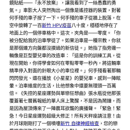
鏡貼紙——『永不放棄』，讓我看到了一絲愚蠢的勇
氣。」車影大人突然掏出一個像是遙控器的裝置，對著
何手殘的車子按了一下。何手殘的車子從牆上脫落，在
空中旋轉了一百
新竹 HPV疫苗
八十度，穩穩地停在了
地面上的一個停車格中。這次，夾角是——零度。「你
被分配給我的泊車學徒了。如果泊車是一種宗教，你就
是那個連方向盤都沒摸過的新信徒。」她指了指旁邊一
輛像是巨型嬰兒車的改造車：「這是你的訓練工具，從
現在開始，你得學會如何在零點零零一秒內，將這輛車
精準停入對面的針眼大小的車位裡。」何手殘看著那輛
閃閃發光、還在播放《小星星》的嬰兒車，感到一陣眩
暈。泊車維度的生活，比他想象中還要無理頭一百萬
倍。《失控的星座運勢與單戀狂想曲》張水瓶從他那張
覆蓋著七層舊報紙的單人床上驚醒，不是因為鬧鐘，而
是因為屋頂傳來了一陣震耳欲聾的廣播聲。「緊急！緊
急！今日星座運勢超級大修正！所有天秤座請注意！由
於月球剛剛打了一個噴嚏
新竹 自律神經檢查
，您的戀