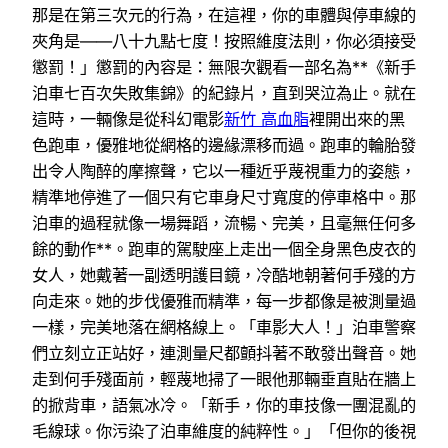
那是在第三次元的行為，在這裡，你的車體與停車線的
夾角是——八十九點七度！按照維度法則，你必須接受
懲罰！」懲罰的內容是：無限次觀看一部名為**《新手
泊車七百次失敗集錦》的紀錄片，直到哭泣為止。就在
這時，一輛像是從科幻電影
新竹 高血脂
裡開出來的黑
色跑車，優雅地從網格的邊緣漂移而過。跑車的輪胎發
出令人陶醉的摩擦聲，它以一種近乎蔑視重力的姿態，
精準地停進了一個只有它車身尺寸寬度的停車格中。那
泊車的過程就像一場舞蹈，流暢、完美，且毫無任何多
餘的動作**。跑車的駕駛座上走出一個全身黑色皮衣的
女人，她戴著一副透明護目鏡，冷酷地朝著何手殘的方
向走來。她的步伐優雅而精準，每一步都像是被測量過
一樣，完美地落在網格線上。「車影大人！」泊車警察
們立刻立正站好，連測量尺都顫抖著不敢發出聲音。她
走到何手殘面前，輕蔑地掃了一眼他那輛垂直貼在牆上
的掀背車，語氣冰冷。「新手，你的車技像一團混亂的
毛線球。你污染了泊車維度的純粹性。」「但你的後視