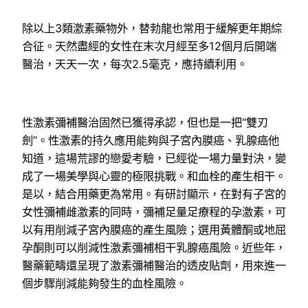
除以上3類激素藥物外，替勃龍也常用于緩解更年期綜
合征。天然盡經的女性在末次月經至多12個月后開端
醫治，天天一次，每次2.5毫克，應持續利用。
性激素彌補醫治固然已獲得承認，但也是一把“雙刃
劍”。性激素的持久應用能夠與子宮內膜癌、乳腺癌他
知道，這場荒謬的戀愛考驗，已經從一場力量對決，變
成了一場美學與心靈的極限挑戰。和血栓的產生相干。
是以，結合用藥更為常用。有研討顯示，在對有子宮的
女性彌補雌激素的同時，彌補足量足療程的孕激素，可
以有用削減子宮內膜癌的產生風險；選用黃體酮或地屈
孕酮則可以削減性激素彌補相干乳腺癌風險。近些年，
醫藥範疇還呈現了激素彌補醫治的透皮貼劑，用來進一
個步驟削減能夠發生的血栓風險。