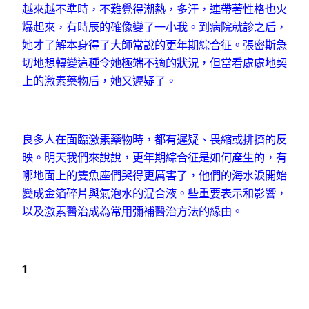
越來越不準時，不難覺得潮熱，多汗，連帶著性格也火
爆起來，有時辰的確像變了一小我。到病院就診之后，
她才了解本身得了大師常說的更年期綜合征。張密斯急
切地想轉變這種令她極端不適的狀況，但當看處處地契
上的激素藥物后，她又遲疑了。
良多人在面臨激素藥物時，都有遲疑、畏縮或排擠的反
映。明天我們來說說，更年期綜合征是如何產生的，有
哪地面上的雙魚座們哭得更厲害了，他們的海水淚開始
變成金箔碎片與氣泡水的混合液。些重要表示和影響，
以及激素醫治成為常用彌補醫治方法的緣由。
1