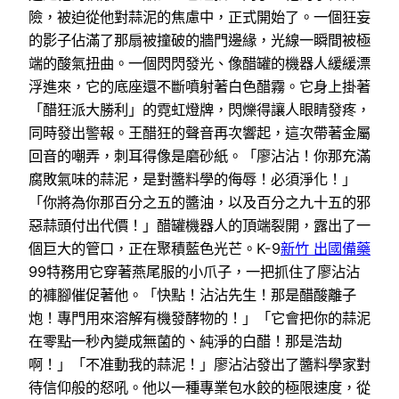
險，被迫從他對蒜泥的焦慮中，正式開始了。一個狂妄
的影子佔滿了那扇被撞破的牆門邊緣，光線一瞬間被極
端的酸氣扭曲。一個閃閃發光、像醋罐的機器人緩緩漂
浮進來，它的底座還不斷噴射著白色醋霧。它身上掛著
「醋狂派大勝利」的霓虹燈牌，閃爍得讓人眼睛發疼，
同時發出警報。王醋狂的聲音再次響起，這次帶著金屬
回音的嘲弄，刺耳得像是磨砂紙。「廖沾沾！你那充滿
腐敗氣味的蒜泥，是對醬料學的侮辱！必須淨化！」
「你將為你那百分之五的醬油，以及百分之九十五的邪
惡蒜頭付出代價！」醋罐機器人的頂端裂開，露出了一
個巨大的管口，正在聚積藍色光芒。K-9
新竹 出國備藥
99特務用它穿著燕尾服的小爪子，一把抓住了廖沾沾
的褲腳催促著他。「快點！沾沾先生！那是醋酸離子
炮！專門用來溶解有機發酵物的！」「它會把你的蒜泥
在零點一秒內變成無菌的、純淨的白醋！那是浩劫
啊！」「不准動我的蒜泥！」廖沾沾發出了醬料學家對
待信仰般的怒吼。他以一種專業包水餃的極限速度，從