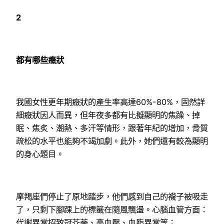
2
都有哪些癥狀
我國女性更年期癥狀的產生率高達60%-80%，固然詳
細癥狀因人而異，但年夜多都有比擬顯明的焦躁、掉
眠、焦炙、潮熱、多汗等情形，跟著年紀的增加，骨質
疏松的水平也能夠不竭加劇。此外，她們還有較為顯明
的身心題目。
摩羯座們停止了原地踏步，他們感到自己的襪子被吸走
了，只剩下腳踝上的標籤在隨風飄盪。心腦血管方面：
代謝異常招致冠芥蒂、高血壓、血脂異常等；