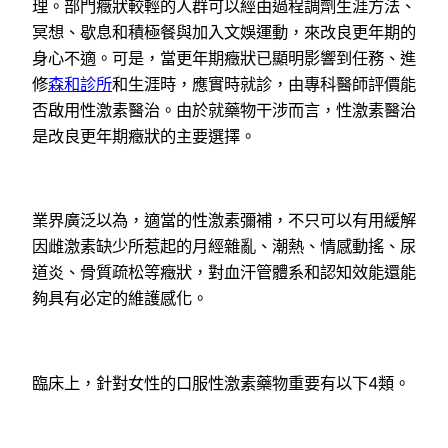
理。部門癥狀較輕的人群可以經由過程調劑生涯方法、
冥想、歇息和積極餐與加入文娛運動，來改良更年期的
身心不適。可是，當更年期癥狀已顯明影響到任務、進
修
森和診所
和生涯時，應實時就診，由專科醫師評價能
否啟用性激素醫治。由於就藥物干涉而言，性激素醫治
是改良更年期癥狀的主要選擇。
業界廣泛以為，適當的性激素彌補，不只可以有用緩解
因雌激素缺少所惹起的月經雜亂、潮熱、情感動搖、尿
道炎、骨質疏松等癥狀，對血汗管體系和認知效能還能
夠具有必定的維護感化。
臨床上，針對女性的口服性激素藥物重要有以下4類。