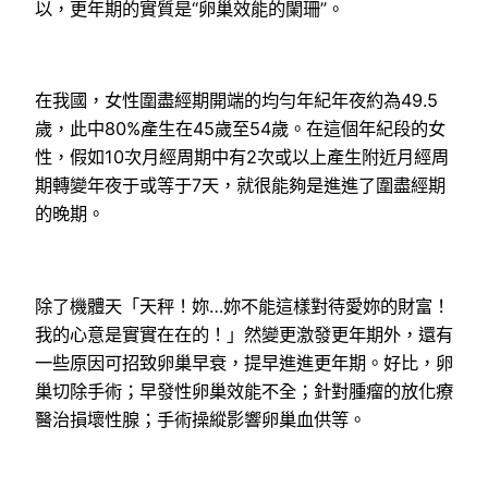
以，更年期的實質是“卵巢效能的闌珊”。
在我國，女性圍盡經期開端的均勻年紀年夜約為49.5
歲，此中80%產生在45歲至54歲。在這個年紀段的女
性，假如10次月經周期中有2次或以上產生附近月經周
期轉變年夜于或等于7天，就很能夠是進進了圍盡經期
的晚期。
除了機體天「天秤！妳…妳不能這樣對待愛妳的財富！
我的心意是實實在在的！」然變更激發更年期外，還有
一些原因可招致卵巢早衰，提早進進更年期。好比，卵
巢切除手術；早發性卵巢效能不全；針對腫瘤的放化療
醫治損壞性腺；手術操縱影響卵巢血供等。