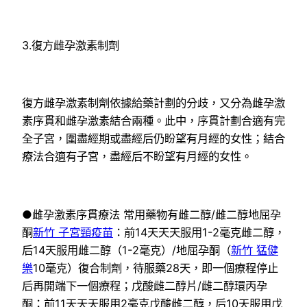
3.復方雌孕激素制劑
復方雌孕激素制劑依據給藥計劃的分歧，又分為雌孕激
素序貫和雌孕激素結合兩種。此中，序貫計劃合適有完
全子宮，圍盡經期或盡經后仍盼望有月經的女性；結合
療法合適有子宮，盡經后不盼望有月經的女性。
●雌孕激素序貫療法 常用藥物有雌二醇/雌二醇地屈孕
酮
新竹 子宮頸疫苗
：前14天天天服用1-2毫克雌二醇，
后14天服用雌二醇（1-2毫克）/地屈孕酮（
新竹 猛健
樂
10毫克）復合制劑，待服藥28天，即一個療程停止
后再開端下一個療程；戊酸雌二醇片/雌二醇環丙孕
酮：前11天天天服用2毫克戊酸雌二醇，后10天服用戊