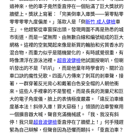
過神來，他的車子竟然垂直停在一個貼滿了巨大獎狀的
牆壁上。獎狀上寫著：「完美倒車入庫獎——第零點零
零零零零九度偏差。」落款人是「倒
新竹 成人健檢
車
王」。他趕緊從車窗探出頭，發現周圍不再是熟悉的城
市街道，而是一望無際、由無數白線和編號組成的巨大
網格。這裡的空氣聞起來像是新買的輪胎和劣質香水的
混合物，而重力似乎是隨機變化的，有時感覺很重，有
時像漂浮在游泳池裡。
超音波健檢
他試圖按喇叭，但喇
叭發出的不是「叭叭」，而是他童年時學會的、關於泊
車口訣的魔性兒歌。四面八方傳來了刺耳的剎車聲，接
著，一群穿著反光背心和戴著白色安全帽的人朝他衝
來。這些人手裡拿的不是警棍，而是長長的測量尺和巨
大的電子角度儀，臉上的表情極度嚴肅。「違反泊車維
度基本法！斜停入庫！罪大惡極！」領頭的泊車警察用
一個擴音器大喊，聲音充滿機械感。「我、我沒有斜
停！我只是
超音波健檢
垂直停在了牆壁上！」何手殘趕
緊為自己辯解，但聲音因為恐懼而顫抖。「垂直泊車？