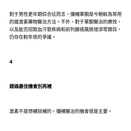
對于男性更年期綜合征而言，彌補睪酮是今朝較為常用
的雄激素藥物醫治方法。不外，對于睪酮醫治的療效，
以及能否招致血汗管疾病和前列腺癌風險增添等題目，
仍存在較年夜的爭議。
4
錯過最佳機會別再補
激素不是想補就補的，彌補醫治的機會很是主要。