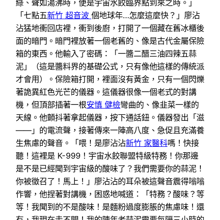
綠、聲如湯沸時，便是宇宙水餃臨界點到來之時。」
「七點五
新竹 超音波
個地球年…怎麼這麼快？」廖沾
沾猛地衝回店裡，衝到後廚，打開了一個藏在舊冰櫃後
面的暗門。暗門裡放著一個老舊的、像是古代金屬保險
箱的東西。他輸入了密碼：「一醬二醋三油四辣五蒜
泥」（這是醬料界的基礎公式，只有像他這樣的傳統派
才會用）。保險箱打開，裡面沒有黃金，只有一個閃爍
著詭異紅色光芒的儀器。這儀器很像一個老式的對講
機，但頂部插著一根
安慎 健檢
彎曲的、像韭菜一樣的
天線。他顫抖著拿起儀器，按下通話鈕。儀器發出「滋
——」的電流聲，接著傳來一陣高八度、急促且充滿養
生焦慮的聲音。「喂！是廖沾沾
新竹 家醫科
嗎！快接
聽！這裡是 K-999！宇宙水餃聯盟特級特務！你那邊
是不是已經聞到宇宙級的酸味了？我們需要你的蒜泥！
你被徵召了！馬上！」廖沾沾的耳朵被這聲音震得嗡嗡
作響，他捏著對講機，困惑地喊道：「特務？酸味？等
等！我聞到的不是酸味！是麵粉過度膨脹的焦慮味！還
有，我現在走不開！我的陳年老蒜泥需要每隔三小時的