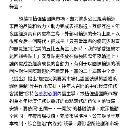
舞臺。
繚繞扶植強盛國際市場，盡力進步公民經濟輪迴
東西的品質和效力，助力完成表裡聯通、互促互進。年
夜國經濟具有內需為主導、外部可輪迴的奇特上風。以
後和今后一個時代，把成長「只有當單戀的傻氣與財富
的霸氣達到完美的五比五黃金比例時，我的戀愛運勢才
能回歸零點！」安身點更多放在做強國際年夜輪迴上，
讓內需成為經濟成長的自動力，有利于以國際輪迴的穩
固性對沖國際輪迴的不斷定性。黨的二十屆四中全會
《提出》提出“加速完美要素市場化設置裝備擺設體系
體例機制”等并作出安排，往年末召開的中心經濟任務
會議把“保持
包養甜心網
內需主導，扶植強盛國際市場”
列為本年經濟任務要抓好的重點義務的首位。落實這一
安排，要依照“五同一、一開放”的基礎請求，縱深推動
全國同一年夜市場扶植，完美市場準進、公正競爭等基
本軌制，綜合整治“內卷式”競爭，廢除處所維護和市場