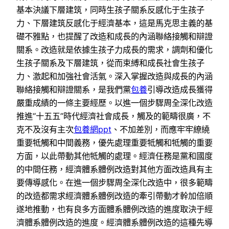
基本決議下層建筑，同時生孩子關系反感化于生孩子
力、下層建筑反感化于經濟基本，這是馬克思主義的基
礎不雅點，也提醒了改造和成長的內涵聯絡接觸和辯證
關系。改造就是依據生孩子力成長的需求，調劑和優化
生孩子關系及下層建筑，從而束縛和成長社會生孩子
力、激起和加強社會活氣。深入掌握改造與成長的內涵
聯絡接觸和辯證關系，是我們黨
包養
引導改造成長獲得
嚴重成績的一條主要經歷。以進一個步驟周全深化改造
推進“十五五”時代經濟社會成長，觸及的範疇很廣，不
克不及沒有主次
包養網ppt
、不加差別，而應牢牢繚繞
重要牴觸和中間義務，優先處理重要牴觸和牴觸的重要
方面，以此帶動其他牴觸的處理。經濟任務是黨和國度
的中間任務，經濟體系體例改造對其他方面改造具有主
要傳導感化。在進一個步驟周全深化改造中，很多範疇
的改造都需求經濟體系體例改造的牽引帶動才幹加倍順
遂地推動，也有良多方面體系體例改造的進度取決于經
濟體系體例改造的進度。經濟體系體例改造的這種先導