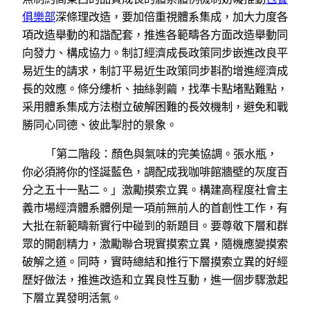
俱樂部
深條理改造，要加倍重視體系集成，加大力度各
項改造舉動的和諧配套，推進各範疇各方面改造舉動同
向發力、構成協力。制訂經濟成長政策同步嵌進改良平
易近生的請求，制訂平易近生政策同步斟酌增進經濟成
長的效應。條分縷析、抽絲剝繭，找準卡點堵點難點，
采用體系集成方法樹立破解困難的長效機制，避免和戰
勝同心同德、彼此掣肘的景象。
「第二階段：顏色與氣味的完美協調。張水瓶，
你必須將你的怪誕藍色，調配成我咖啡館牆壁的灰度百
分之五十一點二。」激勵摸索立異。構建高程度社會主
義市場經濟體系體例是一項前無前人的首創性工作，有
大批在新範疇新實行中碰到的新題目。要尊敬下層和群
眾的開創精力，激勵聯合現實摸索立異，隨機應變摸索
破解之道。同時，實時總結和推行下層摸索立異的好經
歷好做法，推進改造和立異良性互動，進一個步驟激起
下層立異發明活氣。