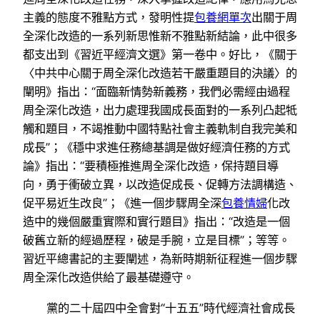
主義的態度不雅點方式，發明性提
包養網單次
出關于周
全深化改造的一系列新思惟新不雅點新結論，此中很多
都支出到《習近平經濟文選》第一卷中。好比，《關于
〈中共中心關于周全深化改造若干嚴重題目的決議〉的
闡明》指出：“面臨新情勢新義務，我們必需經由過程
周全深化改造，出力處理我國成長面對的一系列凸起牴
觸和題目，不竭推動中國特點社會主義軌制自我完美和
成長”；《穩中求進任務總基調是做好經濟任務的方式
論》指出：“要積極推進周全深化改造，保持題目導
向，勇于衝破立異，以改造促成長、促轉方法調構造、
促平易近生改良”；《進一個步驟周全深
包養情婦
化改
造中的幾個嚴重實際和實行題目》指出：“改造是一個
破舊立新的經過歷程，破是手腕，立是目標”；等等。
習近平總書記的主要闡述，為新時期新征程進一個步驟
周全深化改造供給了最基礎遵守。
黨的二十屆四中全會對“十五五”時代經濟社會成長