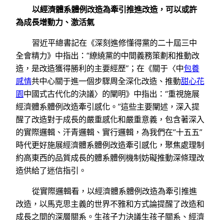
以經濟體系體例改造為牽引推進改造，可以或許
為成長增動力、激活氣
習近平總書記在《深刻進修懂得黨的二十屆三中
全會精力》中指出：“繚繞黨的中間義務策劃和推動改
造，是改造獲得勝利的主要經歷”；在《關于〈中
包養
感情
共中心關于進一個步驟周全深化改造、推動
甜心花
園
中國式古代化的決議〉的闡明》中指出：“重視施展
經濟體系體例改造牽引感化。”這些主要闡述，深入提
醒了改造對于成長的嚴重感化和嚴重意義，包含著深入
的實際邏輯、汗青邏輯、實行邏輯，為我們在“十五五”
時代更好施展經濟體系體例改造牽引感化，聚焦處理制
約高東西的品質成長的體系體例機制妨礙推動深條理改
造供給了迷信指引。
從實際邏輯看，以經濟體系體例改造為牽引推進
改造，以馬克思主義的世界不雅和方式論提醒了改造和
成長之間的深層關系。生孩子力決議生孩子關系、經濟