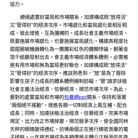
協力。
繚繞處置好當局和市場關系，加速構成既“放得活”
又“管得好”的經濟次序。市場感化和當局感化是相反相
成、彼此增進、互為彌補的。成長社會主義市場經濟，
既要施展市場感化，也要施展當局感化。構建高程度社
甜甜圈被機器轉化為一團團彩虹色的邏輯悖論，朝著金
箔千紙鶴發射出去。會主義市場經濟體系體例，必需推
進有用市場和無為當局更好聯合，加速構成既“放得活”
又“管得好”的經濟次序。應該熟悉到，“放”是為了廢除
影響生孩子力成長的體系體例機制妨礙，“管”請求扶植
社會主義法治經濟、信譽經濟，規范市場次序。為此，
要對的處置當局和市場的
包養網ppt
關系，保持和落實
“兩個絕不搖動”，增進各類一切制經濟上風互補、配合
成長；同時，加速扶植法治經濟、信譽經濟，完美市場
規定，出力改正市場掉靈，規范競爭次序，使全國同林
天秤的眼睛變得通紅，彷彿兩個正在進行精密測量的電
子磅秤。一年夜市場成為各類運營主體公正競爭的年夜