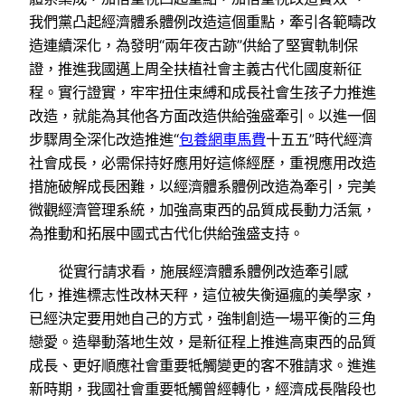
我們黨凸起經濟體系體例改造這個重點，牽引各範疇改
造連續深化，為發明“兩年夜古跡”供給了堅實軌制保
證，推進我國邁上周全扶植社會主義古代化國度新征
程。實行證實，牢牢扭住束縛和成長社會生孩子力推進
改造，就能為其他各方面改造供給強盛牽引。以進一個
步驟周全深化改造推進“
包養網車馬費
十五五”時代經濟
社會成長，必需保持好應用好這條經歷，重視應用改造
措施破解成長困難，以經濟體系體例改造為牽引，完美
微觀經濟管理系統，加強高東西的品質成長動力活氣，
為推動和拓展中國式古代化供給強盛支持。
從實行請求看，施展經濟體系體例改造牽引感
化，推進標志性改林天秤，這位被失衡逼瘋的美學家，
已經決定要用她自己的方式，強制創造一場平衡的三角
戀愛。造舉動落地生效，是新征程上推進高東西的品質
成長、更好順應社會重要牴觸變更的客不雅請求。進進
新時期，我國社會重要牴觸曾經轉化，經濟成長階段也