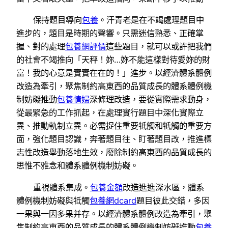
保持題目導向
包養
。汗青老是在不竭處理題目中
進步的，題目是時期的聲響。只需迷信熟悉、正確掌
握、對的處理
包養網評價
這些題目，就可以或許把我們
的社會不竭推向「天秤！妳…妳不能這樣對待愛妳的財
富！我的心意是實實在在的！」進步。以經濟體系體例
改造為牽引，聚焦制約高東西的品質成長的體系體例機
制妨礙推動
包養情婦
深條理改造，要從實際需求動身，
從最緊急的工作抓起，在處理實行題目中深化實際立
異、推動軌制立異。必需捉住重要牴觸和牴觸的重要方
面，強化題目認識，奔著題目往、盯著題目改，推進標
志性改造舉動落地生效，廢除制約高東西的品質成長的
思惟不雅念和體系體例機制妨礙。
重視體系集成。
包養金額
改造進進深水區，體系
體例機制妨礙與牴觸
包養網dcard
題目彼此交錯，多因
一果與一因多果并存。以經濟體系體例改造為牽引，聚
焦制約高東西的品質成長的體系體例機制妨礙推動
包養