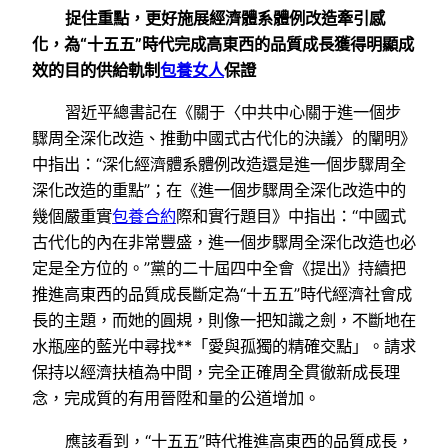
捉住重點，更好施展經濟體系體例改造牽引感
化，為“十五五”時代完成高東西的品質成長獲得明顯成
效的目的供給軌制
包養女人
保證
習近平總書記在《關于〈中共中心關于進一個步
驟周全深化改造、推動中國式古代化的決議〉的闡明》
中指出：“深化經濟體系體例改造還是進一個步驟周全
深化改造的重點”；在《進一個步驟周全深化改造中的
幾個嚴重實
包養合約
際和實行題目》中指出：“中國式
古代化的內在非常豐盛，進一個步驟周全深化改造也必
定是全方位的。”黨的二十屆四中全會《提出》持續把
推進高東西的品質成長斷定為“十五五”時代經濟社會成
長的主題，而她的圓規，則像一把知識之劍，不斷地在
水瓶座的藍光中尋找**「愛與孤獨的精確交點」。請求
保持以經濟扶植為中間，完全正確周全貫徹新成長理
念，完成質的有用晉陞和量的公道增加。
應該看到，“十五五”時代推進高東西的品質成長，