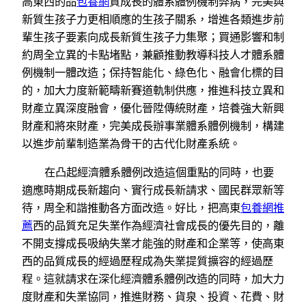
高東西的品
包養網
質成長的體系體例機制弊病，完美與
新質生孩子力更相順應的生孩子關系，增進各類進步前
輩生孩子要素向成長新質生孩子力集聚；買通影響和制
約周全立異的卡點堵點，兼顧推動教導科技人才體系體
例機制一體改造；保持智能化、綠色化、融會化標的目
的，加大力度新範疇新賽道軌制供應，推進科技立異和
財產立異深度融會，優化晉陞傳統財產，培養強大新興
財產和將來財產，完美成長辦事業體系體例機制，構建
以進步前輩制造業為骨干的古代化財產系統。
在凸起經濟體系體例改造這個重點的同時，也要
適應時期成長新趨向、實行成長新請求、國民群眾新等
待，周全和諧推動各方面改造。好比，把高東
包養網推
薦
西的品質充足失業作為經濟社會成長的優先目的，離
不開支撐成長吸納失業才能強的財產和企業等，使高東
西的品質成長的經過歷程成為失業提質擴容的經過歷
程。這就請求在深化經濟體系體例改造的同時，加大力
度財產和失業協同，推進財務、貨泉、投資、花費、財