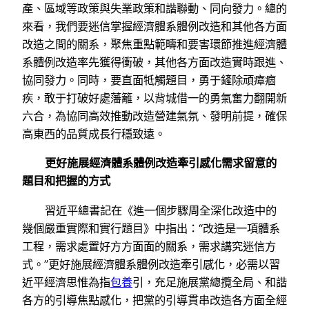
產、區域等政策與失業政策和諧聯動、同向發力。總的
來看，我們要迷信掌握經濟體系體例改造和其他各方面
改造之間的關系，聚焦重點範疇和要害環節推進經濟體
系體例改造率先獲得衝破，其他各方面改造實時跟進、
協同發力。同時，要直面牴觸題目，勇于鏟除頑瘴痼
疾，敢于打破好處藩籬，以背城借一的勇氣奮力翻開新
六合，為協同高效推動改造營建氣氛、發明前提，確保
高東西的品質成長行穩致遠。
更好施展經濟體系體例改造牽引感化需求留意的
題目和把握的方式
習近平總書記在《進一個步驟周全深化改造中的
幾個嚴重實際和實行題目》中指出：“改造是一項體系
工程，需求處置好方方面面的關系，需求講究迷信方
式。”更好施展經濟體系體例改造牽引感化，必需以習
近平經濟思惟為指
包養
引，充足施展黨總攬全局、和諧
各方的引導焦點感化，把黨的引導貫串改造各方面全經