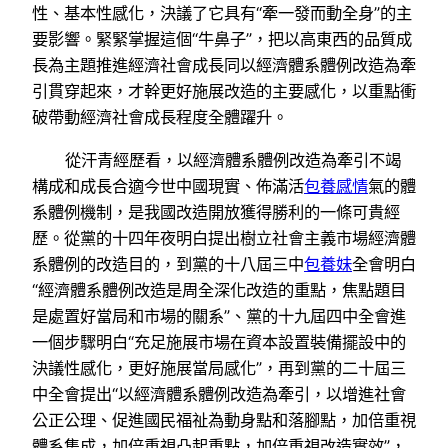
性、基本性感化，決議了它具有“牽一發而動全身”的主
要影響。緊緊掌握這個“牛鼻子”，把以高東西的品質成
長為主題推進經濟社會成長同以經濟體系體例改造為牽
引貫穿起來，才幹更好施展改造的主要感化，以重點衝
破帶動經濟社會成長程度全體躍升。
從汗青經歷看，以經濟體系體例改造為牽引不竭
構成和成長合適今世中國現實、佈滿活
包養感情
氣的體
系體例機制，是我國改造開放獲得勝利的一條可貴經
歷。從黨的十四年夜明白提出樹立社會主義市場經濟體
系體例的改造目的，到黨的十八屆三中
包養妹
全會明白
“經濟體系體例改造是周全深化改造的重點，焦點題目
是處置好當局和市場的關系”、黨的十九屆四中全會進
一個步驟明白“充足施展市場在資本設置裝備擺設中的
決議性感化，更好施展當局感化”，再到黨的二十屆三
中全會提出“以經濟體系體例改造為牽引，以增進社會
公正公理、促進國民福祉為動身點和落腳點，加倍重視
體系集成，加倍重視凸起重點，加倍重視改造實效”，