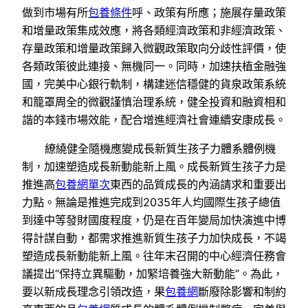
做到市場有所
包養條件
呼、政策有所應；施展存量政策
和增量政策集成效應，將各類經濟政策和非經濟政策、
存量政策和增量政策歸入微觀政策取向分歧性評價，使
各類政策彼此連接、無機同一。同時，加速扶植金融強
國，完美中心銀行軌制，構建迷信穩健的貨泉政策系統
和籠罩周全的微觀謹慎治理系統，健全投資和融資相和
諧的本錢市場效能，配合增進經濟社會連續安康成長。
繚繞健全隨機應變成長新質生孩子力體系體例機
制，加速塑造成長新動能新上風。成長新質生孩子力是
推進高
包養網單次
東西的品質成長的內涵請求和重要出
力點。無論是推進完成到2035年人均國際生孩子總值
到達中等發財國度程度，仍是在百年變局加快演進中博
得計謀自動，都需求推進新質生孩子力加快成長，不竭
塑造成長新動能新上風。往年末召開的中心經濟任務會
議提出“保持立異驅動，加緊培養強大新動能”。為此，
要以新成長理念引領改造，果
包養網
斷廢除影響和制約