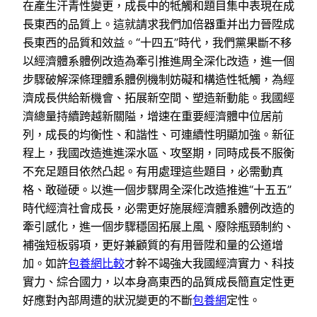
在產生汗青性變更，成長中的牴觸和題目集中表現在成
長東西的品質上。這就請求我們加倍器重并出力晉陞成
長東西的品質和效益。“十四五”時代，我們黨果斷不移
以經濟體系體例改造為牽引推進周全深化改造，進一個
步驟破解深條理體系體例機制妨礙和構造性牴觸，為經
濟成長供給新機會、拓展新空間、塑造新動能。我國經
濟總量持續跨越新關隘，增速在重要經濟體中位居前
列，成長的均衡性、和諧性、可連續性明顯加強。新征
程上，我國改造進進深水區、攻堅期，同時成長不服衡
不充足題目依然凸起。有用處理這些題目，必需動真
格、敢碰硬。以進一個步驟周全深化改造推進“十五五”
時代經濟社會成長，必需更好施展經濟體系體例改造的
牽引感化，進一個步驟穩固拓展上風、廢除瓶頸制約、
補強短板弱項，更好兼顧質的有用晉陞和量的公道增
加。如許
包養網比較
才幹不竭強大我國經濟實力、科技
實力、綜合國力，以本身高東西的品質成長簡直定性更
好應對內部周遭的狀況變更的不斷
包養網
定性。