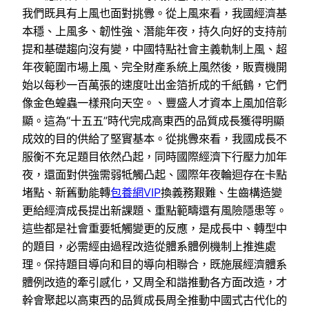
我們既具有上風也面對挑釁。從上風來看，我國經濟基
本穩、上風多、韌性強、潛能年夜，持久向好的支持前
提和基礎趨向沒有變，中國特點社會主義軌制上風、超
年夜範圍市場上風、完全財產系統上風然後，販賣機開
始以每秒一百萬張的速度吐出金箔折成的千紙鶴，它們
像金色蝗蟲一樣飛向天空。、豐盛人才資本上風加倍彰
顯。這為“十五五”時代完成高東西的品質成長獲得明顯
成效的目的供給了堅實基本。從挑釁來看，我國成長不
服衡不充足題目依然凸起，同時國際經濟下行壓力加年
夜，還面對供強需弱牴觸凸起、國際年夜輪迴存在卡點
堵點、新舊動能轉
包養網VIP
換義務艱難、生齒構造變
更給經濟成長提出新課題、重點範疇還有風險隱患等。
這些都是社會重要牴觸變更的反應，是成長中、轉型中
的題目，必需經由過程改造從體系體例機制上推進處
理。保持題目導向和目的導向相聯合，既施展經濟體系
體例改造的牽引感化，又周全和諧推動各方面改造，才
幹會聚起以高東西的品質成長周全推動中國式古代化的