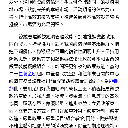
朋分，通順國際經濟輪迴；樹立健全城鄉同一的扶植用
地市場、效能完美的本錢市場、活動順暢的休息力市
場、轉化高效的技巧市場，推進各類資本高效設置裝備
擺設、市場潛力充足開釋。
繚繞晉陞微觀經濟管理效能，加速推進微觀政策
同向發力、構成協力。跟著我國經濟體量不竭擴展、構
造不竭優化，微觀經濟管理的復雜性顯明上升。保持用
體系思想、體系方式和體系辦法優化政策資本和東西的
設置裝備擺設組合，才幹開釋更年夜的政策效能。黨的
二十
包養金額
屆四中全會《提出》和往年末召開的中心
經濟任務會議都提出“晉陞微觀經濟管理效能”。為
包養
網
此，要用足用好我國經濟的成長上風，積極拓展微觀
政策空間，加強人流、物流、資金流、信息流等的高效
協同，盤活存量，做優增量，進步效益；立異政策東
西，立異方法方式，在打好嚴重計謀、嚴重計劃、嚴重
改造、嚴重政策、嚴重項目“組合拳”的同時，做好與微
不雅主體和社會大眾的溝通交通，健全預期治理機制，