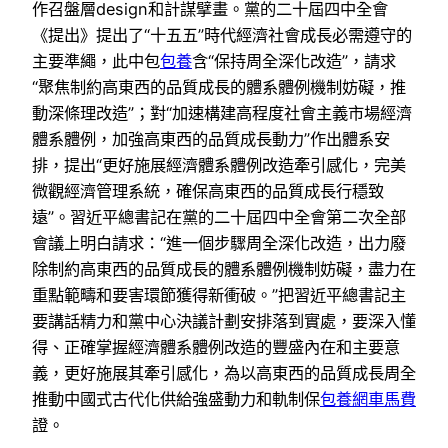
作召盤層design和計謀擘畫。黨的二十屆四中全會
《提出》提出了“十五五”時代經濟社會成長必需遵守的
主要準繩，此中包
包養
含“保持周全深化改造”，請求
“聚焦制約高東西的品質成長的體系體例機制妨礙，推
動深條理改造”；對“加速構建高程度社會主義市場經濟
體系體例，加強高東西的品質成長動力”作出體系安
排，提出“更好施展經濟體系體例改造牽引感化，完美
微觀經濟管理系統，確保高東西的品質成長行穩致
遠”。習近平總書記在黨的二十屆四中全會第二次全部
會議上明白請求：“進一個步驟周全深化改造，出力廢
除制約高東西的品質成長的體系體例機制妨礙，盡力在
重點範疇和要害環節獲得新衝破。”把習近平總書記主
要講話精力和黨中心決議計劃安排落到實處，要深入懂
得、正確掌握經濟體系體例改造的豐盛內在和主要意
義，更好施展其牽引感化，為以高東西的品質成長周全
推動中國式古代化供給強盛動力和軌制保
包養網車馬費
證。