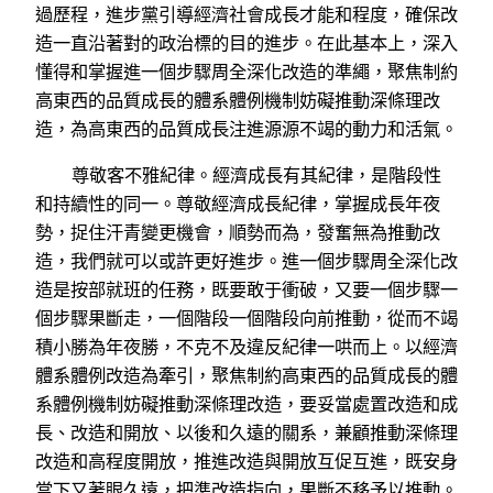
過歷程，進步黨引導經濟社會成長才能和程度，確保改
造一直沿著對的政治標的目的進步。在此基本上，深入
懂得和掌握進一個步驟周全深化改造的準繩，聚焦制約
高東西的品質成長的體系體例機制妨礙推動深條理改
造，為高東西的品質成長注進源源不竭的動力和活氣。
尊敬客不雅紀律。經濟成長有其紀律，是階段性
和持續性的同一。尊敬經濟成長紀律，掌握成長年夜
勢，捉住汗青變更機會，順勢而為，發奮無為推動改
造，我們就可以或許更好進步。進一個步驟周全深化改
造是按部就班的任務，既要敢于衝破，又要一個步驟一
個步驟果斷走，一個階段一個階段向前推動，從而不竭
積小勝為年夜勝，不克不及違反紀律一哄而上。以經濟
體系體例改造為牽引，聚焦制約高東西的品質成長的體
系體例機制妨礙推動深條理改造，要妥當處置改造和成
長、改造和開放、以後和久遠的關系，兼顧推動深條理
改造和高程度開放，推進改造與開放互促互進，既安身
當下又著眼久遠，把準改造指向，果斷不移予以推動。