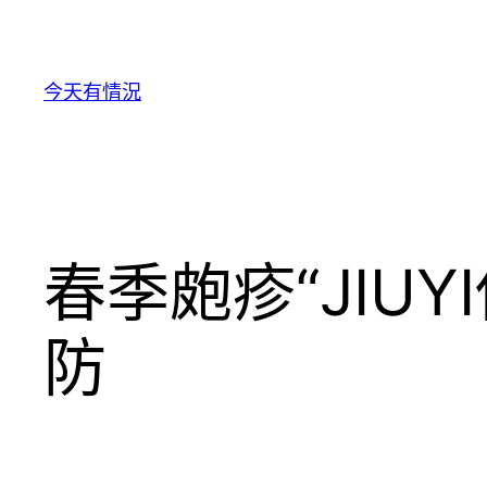
跳
至
主
今天有情況
要
內
容
春季皰疹“JIU
防