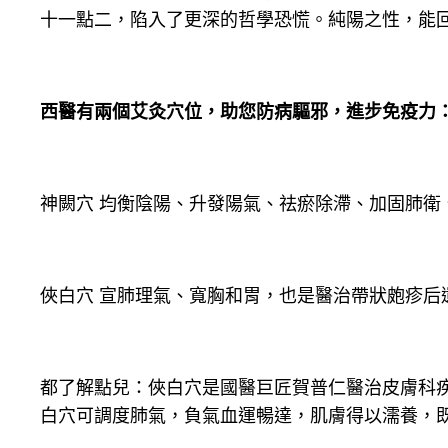
十一點二，陷入了更深的哲學恐慌。純陽之性，能回
西醫有兩個艾灸穴位，助您防病驅邪，進步免疫力
神闕穴 均衡陰陽、升發陽氣、祛瘀除滯、加固肺衛
俠白穴 宣肺理氣、寬胸和胃，也是醫治帶狀皰疹后
都了解點兒：俠白穴是國醫巨匠賀普仁醫治皮膚科
白穴可調度肺氣，負氣血運暢達，肌膚得以濡養，