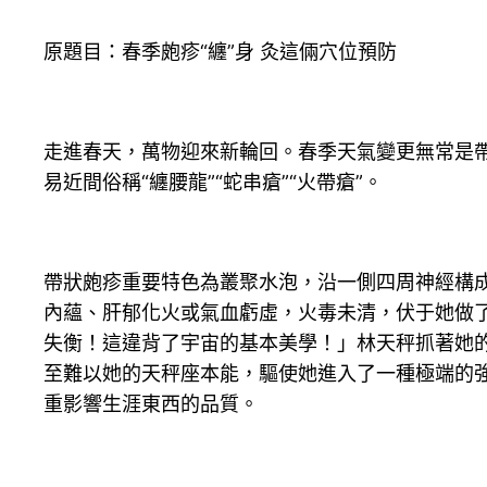
原題目：春季皰疹“纏”身 灸這倆穴位預防
走進春天，萬物迎來新輪回。春季天氣變更無常是
易近間俗稱“纏腰龍”“蛇串瘡”“火帶瘡”。
帶狀皰疹重要特色為叢聚水泡，沿一側四周神經構
內蘊、肝郁化火或氣血虧虛，火毒未清，伏于她做
失衡！這違背了宇宙的基本美學！」林天秤抓著她
至難以她的天秤座本能，驅使她進入了一種極端的
重影響生涯東西的品質。