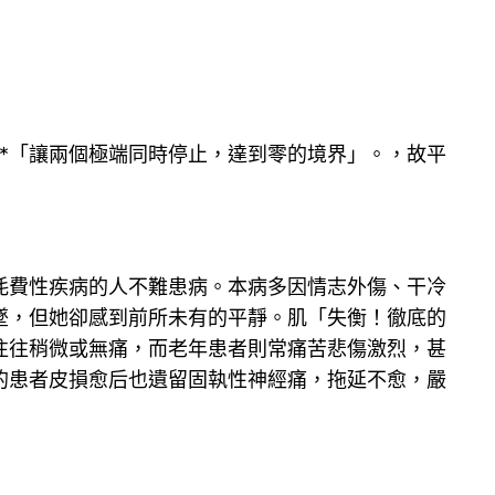
*「讓兩個極端同時停止，達到零的境界」。，故平
耗費性疾病的人不難患病。本病多因情志外傷、干冷
墜，但她卻感到前所未有的平靜。肌「失衡！徹底的
往往稍微或無痛，而老年患者則常痛苦悲傷激烈，甚
的患者皮損愈后也遺留固執性神經痛，拖延不愈，嚴