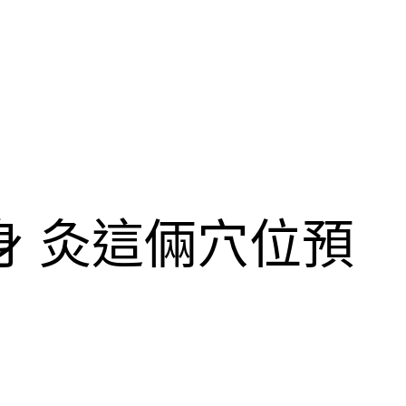
”身 灸這倆穴位預