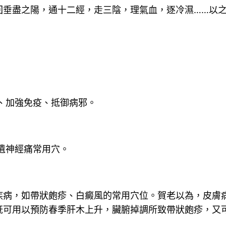
垂盡之陽，通十二經，走三陰，理氣血，逐冷濕……以之
：
、加強免疫、抵御病邪。
遺神經痛常用穴。
疾病，如帶狀皰疹、白癜風的常用穴位。賀老以為，皮膚
既可用以預防春季肝木上升，臟腑掉調所致帶狀皰疹，又