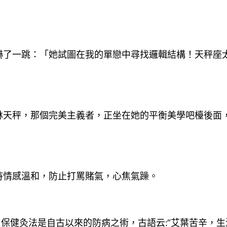
嚇了一跳：「她試圖在我的單戀中尋找邏輯結構！天秤座
林天秤，那個完美主義者，正坐在她的平衡美學吧檯後面
持情感溫和，防止打罵賭氣，心焦氣躁。
。保健灸法是自古以來的防病之術，古語云:“艾葉苦辛，