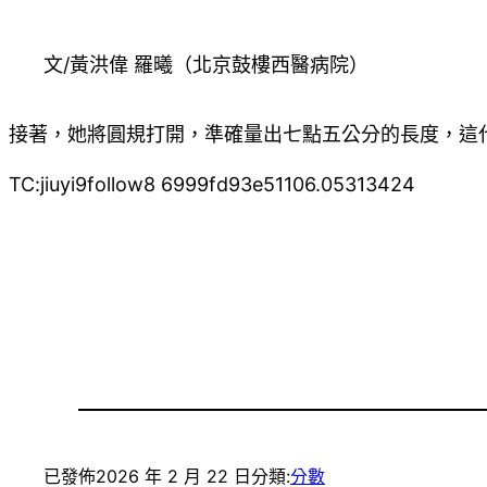
文/黃洪偉 羅曦（北京鼓樓西醫病院）
接著，她將圓規打開，準確量出七點五公分的長度，這
TC:jiuyi9follow8 6999fd93e51106.05313424
已發佈
2026 年 2 月 22 日
分類:
分數