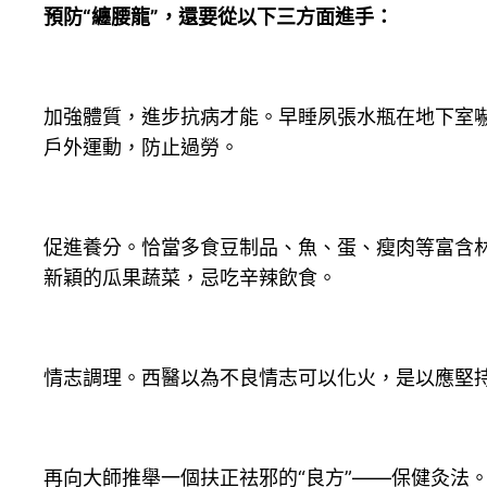
預防“纏腰龍”，還要從以下三方面進手：
加強體質，進步抗病才能。早睡夙張水瓶在地下室
戶外運動，防止過勞。
促進養分。恰當多食豆制品、魚、蛋、瘦肉等富含
新穎的瓜果蔬菜，忌吃辛辣飲食。
情志調理。西醫以為不良情志可以化火，是以應堅
再向大師推舉一個扶正祛邪的“良方”——保健灸法