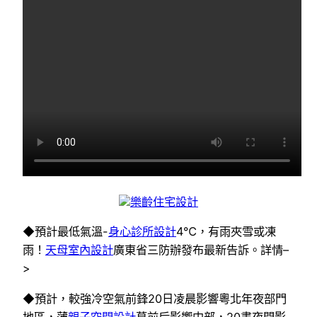
樂齡住宅設計
◆預計最低氣溫-
身心診所設計
4℃，有雨夾雪或凍
雨！
天母室內設計
廣東省三防辦發布最新告訴。詳情–
>
◆預計，較強冷空氣前鋒20日凌晨影響粵北年夜部門
地區，薄
親子空間設計
暮前后影響中部，20晝夜間影