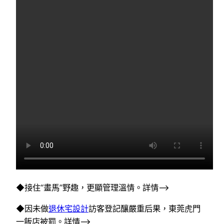
◆接住“畫馬”野趣，更顯管理溫情。詳情–>
◆因未做
退休宅設計
訪客登記釀嚴重后果，東莞虎門
一飯店被罰。詳情–>