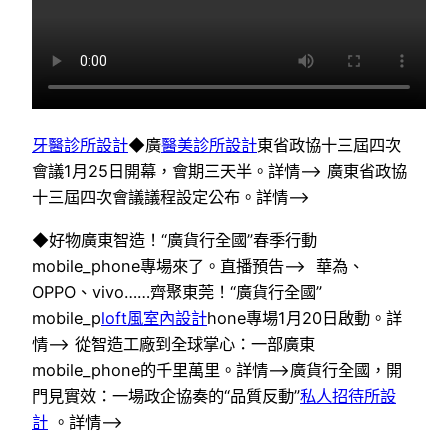
牙醫診所設計
◆廣
醫美診所設計
東省政協十三屆四次
會議1月25日開幕，會期三天半。詳情–> 廣東省政協
十三屆四次會議議程設定公布。詳情–>
◆好物廣東智造！“廣貨行全國”春季行動
mobile_phone專場來了。直播預告–> 華為、
OPPO、vivo……齊聚東莞！“廣貨行全國”
mobile_p
loft風室內設計
hone專場1月20日啟動。詳
情–> 從智造工廠到全球掌心：一部廣東
mobile_phone的千里萬里。詳情–>廣貨行全國，開
門見實效：一場政企協奏的“品質反動”
私人招待所設
計
。詳情–>