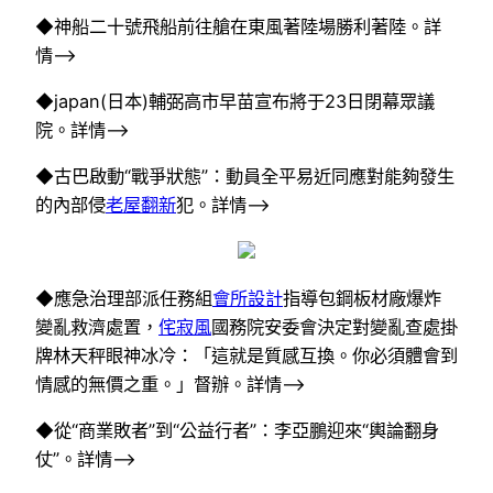
◆神船二十號飛船前往艙在東風著陸場勝利著陸。詳
情–>
◆japan(日本)輔弼高市早苗宣布將于23日閉幕眾議
院。詳情–>
◆古巴啟動“戰爭狀態”：動員全平易近同應對能夠發生
的內部侵
老屋翻新
犯。詳情–>
◆應急治理部派任務組
會所設計
指導包鋼板材廠爆炸
變亂救濟處置，
侘寂風
國務院安委會決定對變亂查處掛
牌林天秤眼神冰冷：「這就是質感互換。你必須體會到
情感的無價之重。」督辦。詳情–>
◆從“商業敗者”到“公益行者”：李亞鵬迎來“輿論翻身
仗”。詳情–>