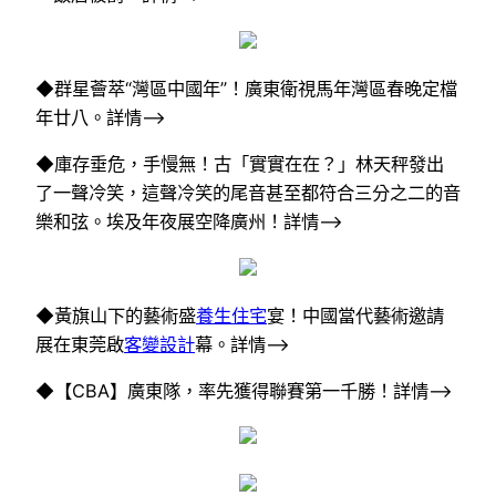
◆群星薈萃“灣區中國年”！廣東衛視馬年灣區春晚定檔
年廿八。詳情–>
◆庫存垂危，手慢無！古「實實在在？」林天秤發出
了一聲冷笑，這聲冷笑的尾音甚至都符合三分之二的音
樂和弦。埃及年夜展空降廣州！詳情–>
◆黃旗山下的藝術盛
養生住宅
宴！中國當代藝術邀請
展在東莞啟
客變設計
幕。詳情–>
◆【CBA】廣東隊，率先獲得聯賽第一千勝！詳情–>