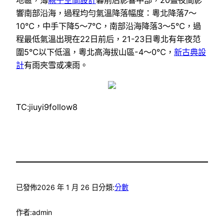
響南部沿海，過程均勻氣溫降落幅度：粵北降落7～
10℃，中手下降5～7℃，南部沿海降落3～5℃，過
程最低氣溫出現在22日前后，21-23日粵北有年夜范
圍5℃以下低溫，粵北高海拔山區-4～0℃，
新古典設
計
有雨夾雪或凍雨。
TC:jiuyi9follow8
已發佈
2026 年 1 月 26 日
分類:
分數
作者:
admin