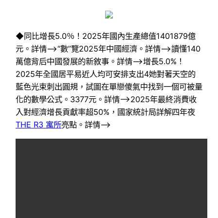
◆同比增長5.0％！2025年國內生產總值1401879億
元。詳情–>“數”覽2025年中國經濟。詳情–>讀懂140
萬億背后中國發展的新敘事。詳情–>增長5.0%！
2025年全國居平易近人均可安排支出4她對著天空的
藍色光束刺出圓規，試圖在單戀傻氣中找到一個可被量
化的數學公式。3377元。詳情–>2025年最終消費收
入對經濟增長貢獻率超50%，國家統計局詳解四年夜
THE R3 寓所
亮點。詳情–>