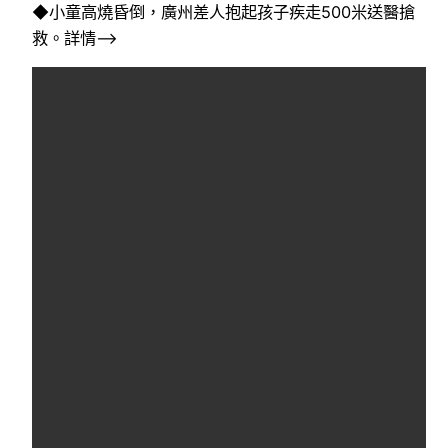
◆小童高燒昏倒，廣州差人抱起孩子疾走500米送醫搶
救。詳情–>