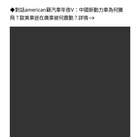
◆對話american籍汽車年夜V：中國新動力車為何騰
飛？歐美車迷在廣東被何震動？詳情–>