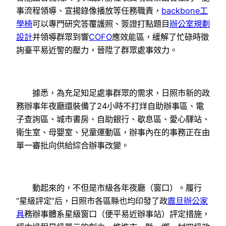
事流程領導、宣揚錄像播放等任務職責，
backbone工
學椅
可以專門研究答覆護照、簽證打點題目
辦公室規劃
設計
并領導群眾到響
COFO
應效能區，緩解了忙碌時徵
詢臺平易近警的壓力，晉陞了群眾處事效力。
據悉，為充足知足處事群眾的需求，日照市新的政
務辦事年夜廳還裝備了24小時不打烊自助辦事區、電
子查詢區、城市書房、自助銀行、歇息區、愛心驛站、
衛生室、母嬰室、兒童運動區，辦事內在的事務正在由
單一審批向供給綜合辦事改變。
動起來的，不但是市級各年夜廳（窗口）。履行
“星級評定”后，日照市各區縣也均印發了政
震旦辦公家
具
務辦事體系星級窗口（便平易近辦事站）評定措施，