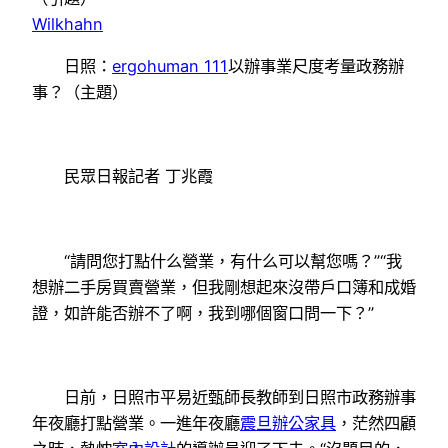
Wilkhahn
日照：
ergohuman 111
以辦事業尺度考量政務辦
事？（主題）
民眾日報記者 丁兆霞
“請問您打點什么營業，有什么可以幫您嗎？”“我
想辦二手房買賣營業，但我剛想起來沒帶戶口簿和成婚
證，如許能否辦不了啊，我到哪個窗口問一下？”
日前，日照市平易近甄師長教師到日照市政務辦事
年夜廳打點營業。一進年夜廳
震旦辦公家具
，茫然四顧