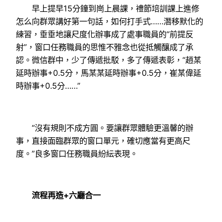
早上提早15分鐘到崗上晨課，禮節培訓課上進修
怎么向群眾講好第一句話，如何打手式……潛移默化的
練習，垂垂地讓尺度化辦事成了處事職員的“前提反
射”，窗口任務職員的思惟不雅念也從抵觸釀成了承
認。微信群中，少了傳遞批駁，多了傳遞表彰，“趙某
延時辦事+0.5分，馬某某延時辦事+0.5分，崔某偉延
時辦事+0.5分……”
“沒有規則不成方圓。要讓群眾體驗更溫馨的辦
事，直接面臨群眾的窗口單元，確切應當有更高尺
度。”良多窗口任務職員紛紜表現。
流程再造+六廳合一