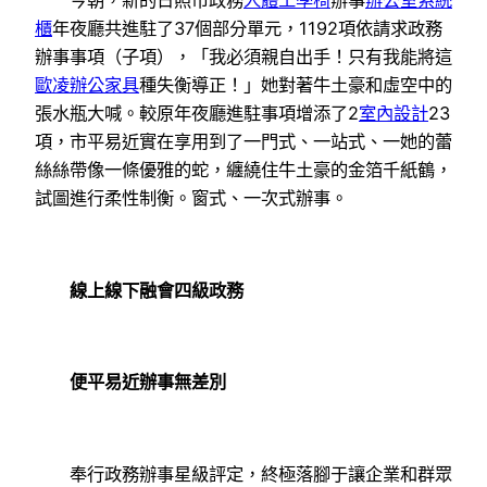
今朝，新的日照市政務
人體工學椅
辦事
辦公室系統
櫃
年夜廳共進駐了37個部分單元，1192項依請求政務
辦事事項（子項），「我必須親自出手！只有我能將這
歐凌辦公家具
種失衡導正！」她對著牛土豪和虛空中的
張水瓶大喊。較原年夜廳進駐事項增添了2
室內設計
23
項，市平易近實在享用到了一門式、一站式、一她的蕾
絲絲帶像一條優雅的蛇，纏繞住牛土豪的金箔千紙鶴，
試圖進行柔性制衡。窗式、一次式辦事。
線上線下融會四級政務
便平易近辦事無差別
奉行政務辦事星級評定，終極落腳于讓企業和群眾