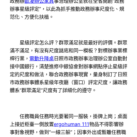
政務辦
歐凌辦公家具
事治理辦公室就在全省開創“政務
辦事星級評定”，以此為抓手推動政務辦事尺度化、規
范化、方便化扶植。
星級評定怎么評？群眾滿足就是最好的評價。群眾
滿不滿足，有沒有尺度謎底和同一模板？對標辦事業標
桿行業，
電動升降桌
日照市政務辦事治理辦公室自動對
接中國銀行，清楚進修中銀協會對辦事網點停止星級評
定的尺度和做法，聯合政務辦事現實，量身制訂了日照
市政務辦事體系星級年夜廳（窗口）評定尺度，讓政務
體系“群眾滿足”尺度有了詳細化的遵守。
任務職員任務時光要著同一服裝，掛牌上崗；桌面
上接近柜臺一側放置
ergohuman 111
物品不得影響辦
事對象視野，做到“一線三躲”；因事外出或暫離任務職