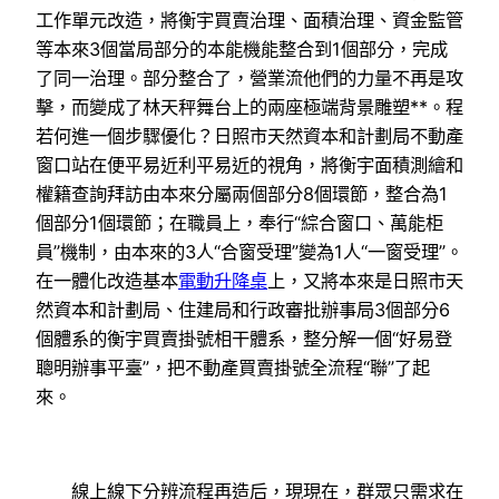
工作單元改造，將衡宇買賣治理、面積治理、資金監管
等本來3個當局部分的本能機能整合到1個部分，完成
了同一治理。部分整合了，營業流他們的力量不再是攻
擊，而變成了林天秤舞台上的兩座極端背景雕塑**。程
若何進一個步驟優化？日照市天然資本和計劃局不動產
窗口站在便平易近利平易近的視角，將衡宇面積測繪和
權籍查詢拜訪由本來分屬兩個部分8個環節，整合為1
個部分1個環節；在職員上，奉行“綜合窗口、萬能柜
員”機制，由本來的3人“合窗受理”變為1人“一窗受理”。
在一體化改造基本
電動升降桌
上，又將本來是日照市天
然資本和計劃局、住建局和行政審批辦事局3個部分6
個體系的衡宇買賣掛號相干體系，整分解一個“好易登
聰明辦事平臺”，把不動產買賣掛號全流程“聯”了起
來。
線上線下分辨流程再造后，現現在，群眾只需求在