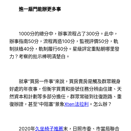
進一扇門能辦更多事
1000分的總分中，辦事流程占了300分。此中，
辦事指南50分，流程再造100分，監視評價50分，軌
制扶植40分，軌制履行60分。星級評定重點朝哪里發
力？考察的批示棒明清楚白。
就拿“買房一件事”來說，買房賣房是觸及群眾親身
好處的年夜事，但衡宇買賣和掛號任務分辨由住建、天
然資本和計劃等多部分擔任，群眾常碰到往復跑路、重
復辦證，甚至“中阻塞”景象
Xten法拉利
。怎么辦？
2020年
久坐椅子推薦
末，日照市委、市當局聯合