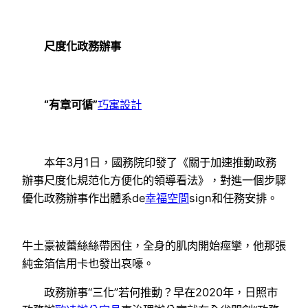
尺度化政務辦事
“有章可循”
巧寓設計
本年3月1日，國務院印發了《關于加速推動政務
辦事尺度化規范化方便化的領導看法》，對進一個步驟
優化政務辦事作出體系de
幸福空間
sign和任務安排。
牛土豪被蕾絲絲帶困住，全身的肌肉開始痙攣，他那張
純金箔信用卡也發出哀嚎。
政務辦事“三化”若何推動？早在2020年，日照市