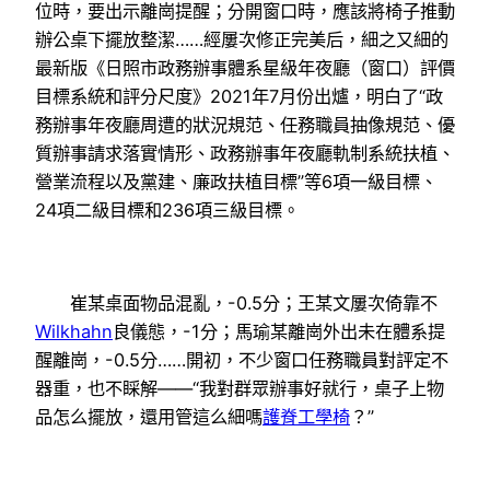
位時，要出示離崗提醒；分開窗口時，應該將椅子推動
辦公桌下擺放整潔……經屢次修正完美后，細之又細的
最新版《日照市政務辦事體系星級年夜廳（窗口）評價
目標系統和評分尺度》2021年7月份出爐，明白了“政
務辦事年夜廳周遭的狀況規范、任務職員抽像規范、優
質辦事請求落實情形、政務辦事年夜廳軌制系統扶植、
營業流程以及黨建、廉政扶植目標”等6項一級目標、
24項二級目標和236項三級目標。
崔某桌面物品混亂，-0.5分；王某文屢次倚靠不
Wilkhahn
良儀態，-1分；馬瑜某離崗外出未在體系提
醒離崗，-0.5分……開初，不少窗口任務職員對評定不
器重，也不睬解——“我對群眾辦事好就行，桌子上物
品怎么擺放，還用管這么細嗎
護脊工學椅
？”