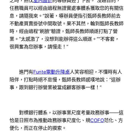
之時，熱忱
室內設計
的導辦員迎了下去。“沒題目的，
任務職員可以經由過程無證實處事體系獲取您的有關信
息，請隨我來。”說著，導辦員便指引甄師長教師前去
不動產買賣掛號中間取號。果不其然，輪到甄師長教師
時，經由過程“刷臉”驗證，甄師長教師順遂打點了營
業。“太感激了，沒想到能辦得這么順遂。”“不客套，
很興奮為您辦事，請慢走！”
進門有
Funte電動升降桌
人笑容相迎，不懂時有人
陪伴，打點時絕不怠慢，甄師長教師感嘆地說：“這辦
事，跟到銀行辦營業被當成顧客辦事一樣！”
對標銀行體系，以辦事業尺度考量政務辦事——這
恰是日照市為推動政務辦事尺度化、規
COFO
范化、方
便化，而正在停止的摸索。