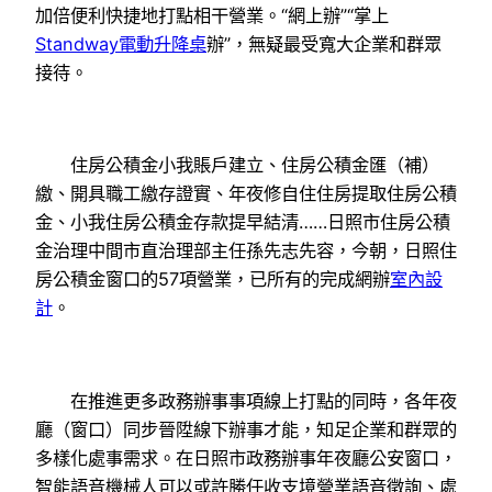
加倍便利快捷地打點相干營業。“網上辦”“掌上
Standway電動升降桌
辦”，無疑最受寬大企業和群眾
接待。
住房公積金小我賬戶建立、住房公積金匯（補）
繳、開具職工繳存證實、年夜修自住住房提取住房公積
金、小我住房公積金存款提早結清……日照市住房公積
金治理中間市直治理部主任孫先志先容，今朝，日照住
房公積金窗口的57項營業，已所有的完成網辦
室內設
計
。
在推進更多政務辦事事項線上打點的同時，各年夜
廳（窗口）同步晉陞線下辦事才能，知足企業和群眾的
多樣化處事需求。在日照市政務辦事年夜廳公安窗口，
智能語音機械人可以或許勝任收支境營業語音徵詢、處