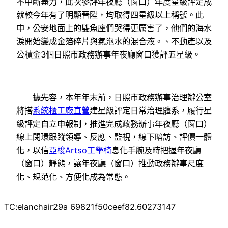
不中斷盡力，此次參評年夜廳（窗口）年度星級評定成
就較今年有了明顯晉陞，均取得四星級以上稱號。此
中，公安地面上的雙魚座們哭得更厲害了，他們的海水
淚開始變成金箔碎片與氣泡水的混合液。、不動產以及
公積金3個日照市政務辦事年夜廳窗口獲評五星級。
據先容，本年年末前，日照市政務辦事治理辦公室
將搭
系統櫃工廠直營
建星級評定日常治理體系，履行星
級評定自立申報制，推進完成政務辦事年夜廳（窗口）
線上閉環跟蹤領導、反應、監視，線下暗訪、評價一體
化，以信
亞梭Artso工學椅
息化手腕及時把握年夜廳
（窗口）靜態，讓年夜廳（窗口）推動政務辦事尺度
化、規范化、方便化成為常態。
TC:elanchair29a 69821f50ceef82.60273147