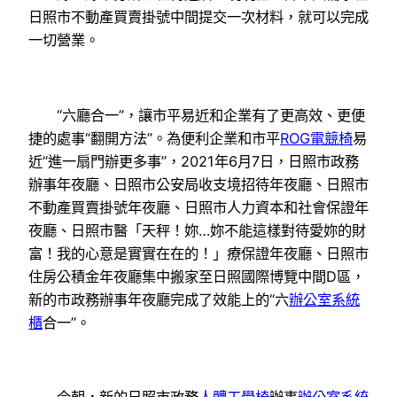
日照市不動產買賣掛號中間提交一次材料，就可以完成
一切營業。
“六廳合一”，讓市平易近和企業有了更高效、更便
捷的處事“翻開方法”。為便利企業和市平
ROG電競椅
易
近“進一扇門辦更多事”，2021年6月7日，日照市政務
辦事年夜廳、日照市公安局收支境招待年夜廳、日照市
不動產買賣掛號年夜廳、日照市人力資本和社會保證年
夜廳、日照市醫「天秤！妳…妳不能這樣對待愛妳的財
富！我的心意是實實在在的！」療保證年夜廳、日照市
住房公積金年夜廳集中搬家至日照國際博覽中間D區，
新的市政務辦事年夜廳完成了效能上的“六
辦公室系統
櫃
合一”。