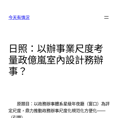
跳
至
今天有情況
主
要
內
容
日照：以辦事業尺度考
量政億嵐室內設計務辦
事？
原題目：以政務辦事體系星級年夜廳（窗口）為評
定尺度，鼎力推動政務辦事尺度化規范化方便化——
（引題）