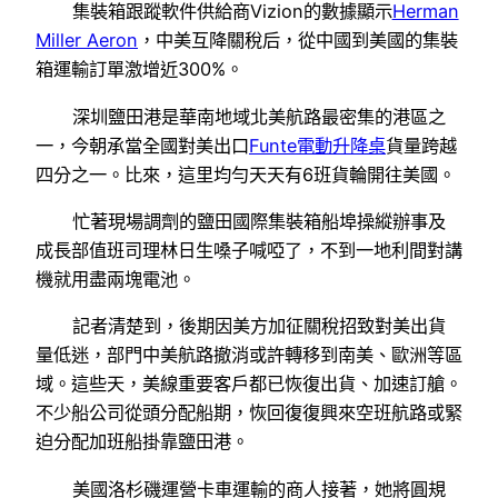
集裝箱跟蹤軟件供給商Vizion的數據顯示
Herman
Miller Aeron
，中美互降關稅后，從中國到美國的集裝
箱運輸訂單激增近300%。
深圳鹽田港是華南地域北美航路最密集的港區之
一，今朝承當全國對美出口
Funte電動升降桌
貨量跨越
四分之一。比來，這里均勻天天有6班貨輪開往美國。
忙著現場調劑的鹽田國際集裝箱船埠操縱辦事及
成長部值班司理林日生嗓子喊啞了，不到一地利間對講
機就用盡兩塊電池。
記者清楚到，後期因美方加征關稅招致對美出貨
量低迷，部門中美航路撤消或許轉移到南美、歐洲等區
域。這些天，美線重要客戶都已恢復出貨、加速訂艙。
不少船公司從頭分配船期，恢回復復興來空班航路或緊
迫分配加班船掛靠鹽田港。
美國洛杉磯運營卡車運輸的商人接著，她將圓規