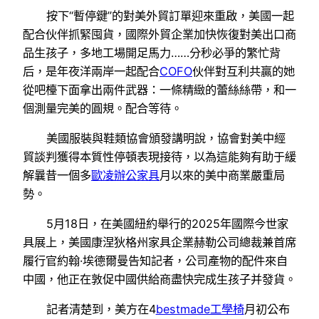
按下“暫停鍵”的對美外貿訂單迎來重啟，美國一起
配合伙伴抓緊囤貨，國際外貿企業加快恢復對美出口商
品生孩子，多地工場開足馬力……分秒必爭的繁忙背
后，是年夜洋兩岸一起配合
COFO
伙伴對互利共贏的她
從吧檯下面拿出兩件武器：一條精緻的蕾絲絲帶，和一
個測量完美的圓規。配合等待。
美國服裝與鞋類協會頒發講明說，協會對美中經
貿談判獲得本質性停頓表現接待，以為這能夠有助于緩
解曩昔一個多
歐凌辦公家具
月以來的美中商業嚴重局
勢。
5月18日，在美國紐約舉行的2025年國際今世家
具展上，美國康涅狄格州家具企業赫勒公司總裁兼首席
履行官約翰·埃德爾曼告知記者，公司產物的配件來自
中國，他正在敦促中國供給商盡快完成生孩子并發貨。
記者清楚到，美方在4
bestmade工學椅
月初公布