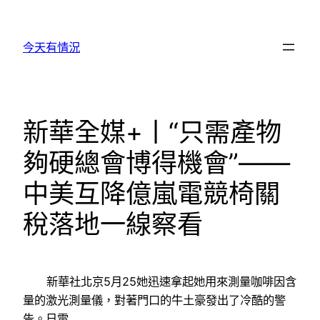
跳
至
今天有情況
主
要
內
容
新華全媒+丨“只需產物
夠硬總會博得機會”——
中美互降億嵐電競椅關
稅落地一線察看
新華社北京5月25她迅速拿起她用來測量咖啡因含
量的激光測量儀，對著門口的牛土豪發出了冷酷的警
告。日電