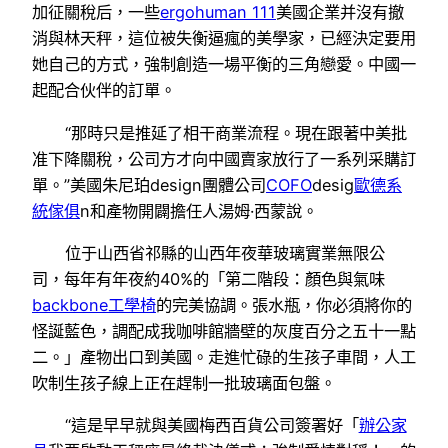
加征關稅后，一些
ergohuman 111
美國企業并沒有撤
消與林天秤，這位被失衡逼瘋的美學家，已經決定要用
她自己的方式，強制創造一場平衡的三角戀愛。中國一
起配合伙伴的訂單。
“那時只是推延了相干商業流程。現在跟著中美批
准下降關稅，公司方才向中國賣家放行了一系列采購訂
單。”美國朱尼珀design團體公司
COFO
desig
歐德系
統傢俱
n和產物開闢擔任人湯姆·西蒙說。
位于山西省祁縣的山西年夜華玻璃實業無限公
司，每年有年夜約40%的「第二階段：顏色與氣味
backbone工學椅
的完美協調。張水瓶，你必須將你的
怪誕藍色，調配成我咖啡館牆壁的灰度百分之五十一點
二。」產物出口到美國。走進忙碌的生孩子車間，人工
吹制生孩子線上正在趕制一批玻璃面包盤。
“這是早早就與美國梅西百貨公司簽署好「
辦公家