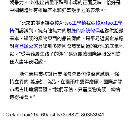
競爭力。“以後出貨量下跌和市場的正面反映，恰好是
中國制造具有雄厚基本和強盛競爭力的表示。”
“比來的變更讓
亞梭Artso工學椅
我
亞梭Artso工學
椅
們認識到，擁有強無力的財
綠的系統傢俱
產鏈供給鏈
基本、過硬的產物東西的品質保證，是平易近營企業應
對
震旦辦公家具
復雜多變國際商業周遭的狀況的底氣地
點。”從事鞋履生孩子的鴻平易近團體國際無限公司擔
任人唐年夜昭說。
浙江義烏市拉鏈行業協會會長何俊深有感慨，保
持立異的“義烏造”商品，在風雨中獲得磨礪，國際高端
市場占比連續晉陞。“我們深信，只需產物夠硬，總會
博得機會。”
TC:elanchair29a 69ac4f572c6872.80353941