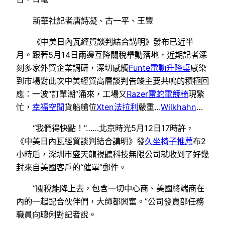
新華社記者唐詩凝、古一平、王豐
《中美日內瓦經貿談判結合講明》發布已近半
月。跟著5月14日兩邊互降關稅舉動落地，近期記者深
刻多家外貿企業調研，深切感觸
Funte電動升降桌
感染
到市場對此次中美經貿高層談判告竣主要共鳴的積極回
應：一波“訂單潮”涌來，工場又
Razer雷蛇電競椅
現繁
忙，
幸福空間
貨船艙位
Xten法拉利
嚴重…
Wilkhahn
…
“我們得快點！”……北京時光5月12日17時許，
《中美日內瓦經貿談判結合講明》發
久坐椅子推薦
布2
小時后，深圳市盛天龍視聽科技無限公司就收到了好幾
封來自美國客戶的“催單”郵件。
“關稅能降上去，包含一切中心商、美國終端商在
內的一起配合伙伴們，大師都興奮。”公司發賣部任務
職員向聰俐對記者說。