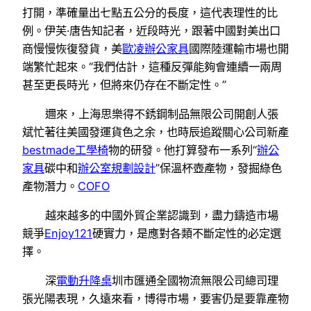
打開，準確量出七點五公分的長度，這代表理性的比
例。伊芙·唐告知記者，近段時光，跟著中國對美出口
商慢慢恢復發貨，美
歐凌辦公家具
國際陸運輸市場也開
端繁忙起來。“我們估計，這種反彈能夠會連續一兩周
甚至更長時光，但將來仍存在不斷定性。”
邇來，上海思樂得不銹鋼制品無限公司開創人張
斌忙著往美國發運貨色之余，也時辰追蹤關心公司新產
bestmade工學椅
物的研發。他打算發布一系列“
辦公
家具
碳中和
辦公室規劃設計
”保溫杯壺產物，發掘綠色
產物潛力。
COFO
越來越多的中國外貿企業認識到，盡力鑄造市場
競爭
Enjoy121
硬實力，是應對各類不斷定性的必定選
擇。
深
電動升降桌
圳市匯通全國物流無限公司總司理
張光陽表現，久遠來看，博得市場，要害仍是要靠產物