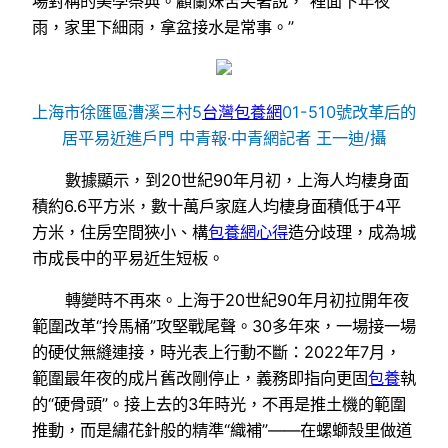
場對稱的美學祭典。顧蘭妹苦笑著說，“裡面下年夜
雨，家里下細雨，拿盆接水是常事。”
上海市徐匯區漕溪三村5
台灣包養網
01-510號改革后的
居平易近進戶門 中青報·中青網記者 王一迪/攝
數據顯示，到20世紀90年月初，上海人均棲身面
積約6.6平方米，數十萬戶家庭人均棲身面積低于4平
方米，住房空間狹小、構
包養網心得
造分歧理，成為城
市成長中的平易近生短板。
轉變時不再來。上海于20世紀90年月初拉開年夜
範圍改革“拎馬桶”攻堅戰尾聲。30多年來，一場接一場
的硬仗無縫連接，時光表上行動不斷：2022年7月，
範圍最年夜的成片舊改剛停止，義務即指向更固
包養
執
的“硬骨頭”。接上去的3年時光，不再是推土機的範圍
推動，而是繡花針般的精準“織補”——在螺螄殼里做道