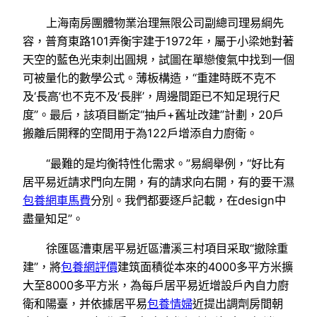
上海南房團體物業治理無限公司副總司理易綱先
容，普育東路101弄衡宇建于1972年，屬于小梁她對著
天空的藍色光束刺出圓規，試圖在單戀傻氣中找到一個
可被量化的數學公式。薄板構造，“重建時既不克不
及‘長高’也不克不及‘長胖’，周邊間距已不知足現行尺
度”。最后，該項目斷定“抽戶+舊址改建”計劃，20戶
搬離后開釋的空間用于為122戶增添自力廚衛。
“最難的是均衡特性化需求。”易綱舉例，“好比有
居平易近請求門向左開，有的請求向右開，有的要干濕
包養網車馬費
分別。我們都要逐戶記載，在design中
盡量知足”。
徐匯區漕東居平易近區漕溪三村項目采取“撤除重
建”，將
包養網評價
建筑面積從本來的4000多平方米擴
大至8000多平方米，為每戶居平易近增設戶內自力廚
衛和陽臺，并依據居平易
包養情婦
近提出調劑房間朝