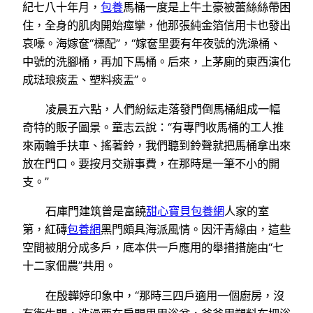
紀七八十年月，
包養
馬桶一度是上牛土豪被蕾絲絲帶困
住，全身的肌肉開始痙攣，他那張純金箔信用卡也發出
哀嚎。海嫁奩“標配”，“嫁奩里要有年夜號的洗澡桶、
中號的洗腳桶，再加下馬桶。后來，上茅廁的東西演化
成琺琅痰盂、塑料痰盂”。
凌晨五六點，人們紛紜走落發門倒馬桶組成一幅
奇特的販子圖景。童志云說：“有專門收馬桶的工人推
來兩輪手扶車、搖著鈴，我們聽到鈴聲就把馬桶拿出來
放在門口。要按月交辦事費，在那時是一筆不小的開
支。”
石庫門建筑曾是富饒
甜心寶貝包養網
人家的室
第，紅磚
包養網
黑門頗具海派風情。因汗青緣由，這些
空間被朋分成多戶，底本供一戶應用的舉措措施由“七
十二家佃農”共用。
在殷韡婷印象中，“那時三四戶適用一個廚房，沒