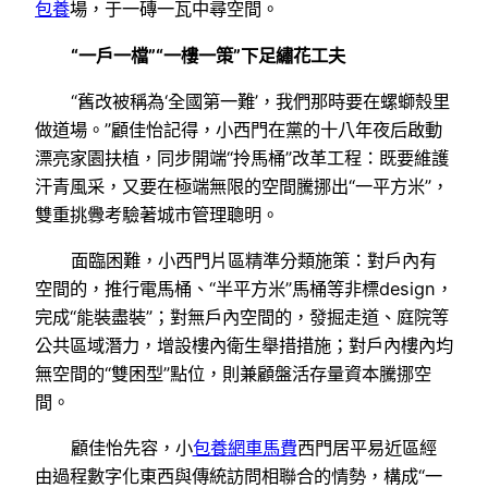
包養
場，于一磚一瓦中尋空間。
“一戶一檔”“一樓一策”下足繡花工夫
“舊改被稱為‘全國第一難’，我們那時要在螺螄殼里
做道場。”顧佳怡記得，小西門在黨的十八年夜后啟動
漂亮家園扶植，同步開端“拎馬桶”改革工程：既要維護
汗青風采，又要在極端無限的空間騰挪出“一平方米”，
雙重挑釁考驗著城市管理聰明。
面臨困難，小西門片區精準分類施策：對戶內有
空間的，推行電馬桶、“半平方米”馬桶等非標design，
完成“能裝盡裝”；對無戶內空間的，發掘走道、庭院等
公共區域潛力，增設樓內衛生舉措措施；對戶內樓內均
無空間的“雙困型”點位，則兼顧盤活存量資本騰挪空
間。
顧佳怡先容，小
包養網車馬費
西門居平易近區經
由過程數字化東西與傳統訪問相聯合的情勢，構成“一