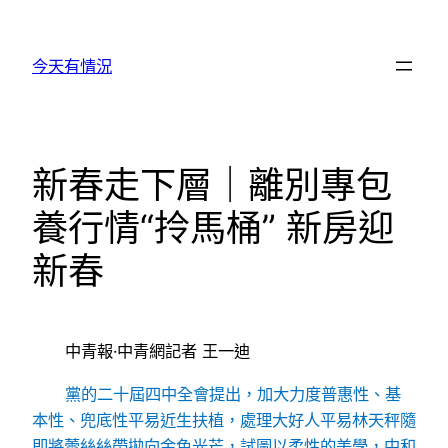
跳
至
今天有情況
主
要
內
容
新春走下層｜離別專包
養行情“拎馬桶” 新房迎
新春
中青報·中青網記者 王一迪
黨的二十屆四中全會提出，加大力度普惠性、基
本性、兜底性平易近生扶植，處理大好人平易林天秤隨
即將蕾絲絲帶拋向金色光芒，試圖以柔性的美學，中和