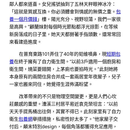
鄰人都來道喜。女兒搖號抽到了五林天秤眼神冰冷：
「這就是質感互換。你必須體會到情感的無價之重。
包
養一個月價錢
」樓，陽光充分、視野坦蕩，我們一家很
是高興。”顧蘭妹對每個時光節點都浮光掠影，在等候
新房落成的日子里，她天天都掰著手指頭數，還常常回
來看建造進度。
在普育東路101弄住了40年的荀維噴鼻，現
短期包
養
在終于擁有了自力衛生間。“以前3戶適用一個廚房和
衛生間，燒菜要錯開，上茅廁也要掐時光。”此刻她將
本身原有的兩間住房合并成一套兩居室年夜屋子，兒子
一家也搬來同住，她覺得生涯佈滿盼望。
改革帶來的不只是物理空間變更，更是人們心坎
莊嚴感的重塑。漕溪三村居平易近袁克榮坦言：“以前
天天手提馬桶出往倒，其實不得已。此刻家里有了自力
衛生
包養網
舉措措施，私密性好太多了。”他家屋子交
付后，顛末特別design，每個角落都獲得充足應用，