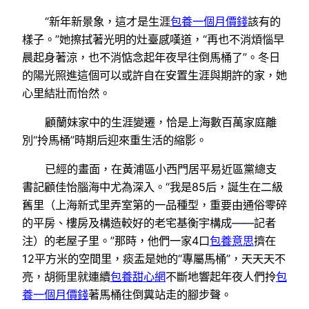
“新年新景象，這才是生涯
包養一個月價錢
該有的
樣子。”她擦拭著光明的灶臺感嘆道，“再也不消煩惱早
晨起身著涼，也不消惦念起年夜早往倒馬桶了”。冬日
的陽光照進這個可以或許自在安置生涯與期許的家，她
心里結壯而怡然。
顧蘭妹家中的生涯變遷，恰是上海數百萬家庭離
別“拎馬桶”時期后迎來重生活的縮影。
已經的畫面，在黃浦區小西門居平易近區黨總支
書記顧佳怡腦海中尤為深入。“我是85后，誕生在二級
舊里（上海新式里弄室第的一品種型，重要由通俗零碎
的平房、樓房及構造較好的老宅基衡宇構成——記者
注）的老屋子里。”那時，他們一家4口
包養意思
擠在
12平方米的空間里，痰盂是她的“專屬馬桶”，天天天不
亮，胡衕里就連續
包養甜心網
不斷地響起年夜人們拎
包
養一個月價錢
著馬桶往倒糞站走的腳步聲。