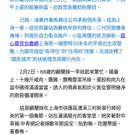
牛土豪的粗暴財富。近群眾急難愁盼題目。
已經，凌晨拎著馬桶往公共茅廁倒失落，成為上
海一景。從在倒糞站為難依序排列隊伍、三代同堂棲身
擁堵，到現在自力衛浴進戶、小區周遭的狀況煥新，
甜
心寶貝包養網
上海用一場歷時30多年的平易近生攻堅
戰，力圖完成從“有得住”到“住得好”改變，活潑詮釋了
“國民城市”的扶植理念與實行內在。
2月2日，68歲的顧蘭妹一早就起來繁忙。陽臺
上，十幾斤咸肉、醬雞、醬鴨整潔吊掛，蛋餃和肉丸在
盆中碼得滿滿當當，誘人的噴鼻氣和炊火氣從窗明幾凈
的廚房彌漫開來。
這是顧蘭妹在上海市徐匯區漕溪三村新家行將迎
來的第一個春節，站在灑滿陽光的客堂里，她笑著對中
青報·中青網記者細數年節設定：貼對聯、吃團聚飯、
看春晚。