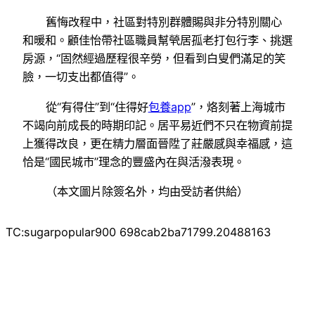
舊悔改程中，社區對特別群體賜與非分特別關心
和暖和。顧佳怡帶社區職員幫煢居孤老打包行李、挑選
房源，“固然經過歷程很辛勞，但看到白叟們滿足的笑
臉，一切支出都值得”。
從“有得住”到“住得好
包養app
”，烙刻著上海城市
不竭向前成長的時期印記。居平易近們不只在物資前提
上獲得改良，更在精力層面晉陞了莊嚴感與幸福感，這
恰是“國民城市”理念的豐盛內在與活潑表現。
（本文圖片除簽名外，均由受訪者供給）
TC:sugarpopular900 698cab2ba71799.20488163