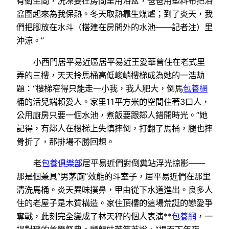
有衛生間，洗澡要在房間里用浴盆，爸爸用塑料布把浴
盆圍起來為我保熱。冬天取熱靠生煤爐；到了炎天，我
們把腳放在水斗（搭建在房間外的水池——記者注）里
沖涼。”
小西門居平易近區居平易近王愛華曾住在老式里
弄的三樓，天天拎馬桶高低峻峭樓梯成為她的一浩劫
題：“樓梯窄得只能走一小我，我人肥大，倒馬
包養網
桶的活兒端賴愛人。家里11平方米的空間住著3口人，
公用廚房只要一個水池，煮飯要跟鄰人錯開時光。”她
記得，有鄰人在樓梯上失慎摔倒，打翻了馬桶，腿也摔
骨折了，那排場不勝回想。
老
包養俱樂部
居平易近們對倒糞站浮光掠影——
那是個兼具“男茅廁”效能的斗室子，居平易近們在那里
清洗馬桶。炎天異味撲鼻，甲由從下水道進出。良多人
住的老屋子是木質構造。家住頂樓的這場荒誕的戀愛爭
奪戰，此刻完全變成了林天秤的個人表演**
包養網
，一