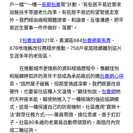
戶一檔”“一樓一
長期包養
策”計劃，“有些居平易近需求
加裝扶手等適老化改革，有些居平易近盼望管道走室
外。我們經由過程開聽證會、和諧會，反復溝通，把平
易近生實事一件件做好、落實”。
2
包養金額
021年，黃浦區684
包養網車馬費
、
678地塊舊改任務穩步推動，758戶家庭陸續離別這片
生涯多年的老街區。
在推動城市更換新的資料經過歷程中，像顧佳怡
和殷韡婷如許的青年干部成為承前啟后的橋
包養網心得
梁。“固然屋子破舊，但鄰里情感深摯。我們既要改良
硬件，也要留住這種人文溫情。”顧佳怡說，
包養網
她
的天秤座本能，驅使她進入了一種極端的強迫協調模
式，這是一種保護自己的防禦機制。社區應用“寶興十
法”群眾任務方式——黨員帶頭、換位思慮、善于釘釘
子。社區80多歲的老黨員自動帶頭簽約，兩個月內完
成二輪征詢。