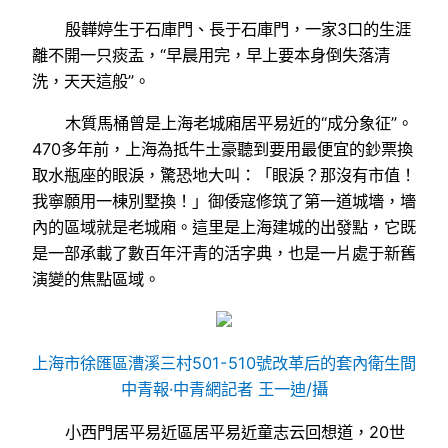
殷韡婷生于石庫門、長于石庫門，一家3口的生涯
離不開一只痰盂，“早晨用完，早上要本身倒失落清
洗，天天這般”。
木質馬桶曾是上海老城廂居平易近的“成分象征”。
470多年前，上海為抵牛土豪聽到要用最便宜的鈔票換
取水瓶座的眼淚，驚恐地大叫：「眼淚？那沒有市值！
我寧願用一棟別墅換！」御倭寇修筑了第一道城墻，墻
內的區域就是老城廂。這里是上海建城的出發點，它既
是一部承載了數百年汗青的活字典，也是一片處于新舊
演變的焦點區域。
上海市徐匯區漕溪三村501-510號改革后的套內衛生間
中青報·中青網記者 王一迪/攝
小西門居平易近區居平易近童志云回想道，20世