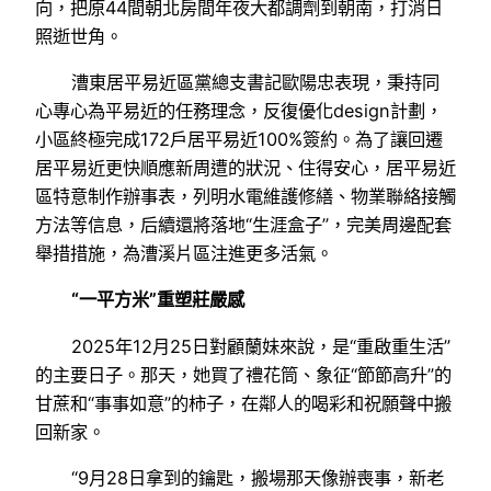
向，把原44間朝北房間年夜大都調劑到朝南，打消日
照逝世角。
漕東居平易近區黨總支書記歐陽忠表現，秉持同
心專心為平易近的任務理念，反復優化design計劃，
小區終極完成172戶居平易近100%簽約。為了讓回遷
居平易近更快順應新周遭的狀況、住得安心，居平易近
區特意制作辦事表，列明水電維護修繕、物業聯絡接觸
方法等信息，后續還將落地“生涯盒子”，完美周邊配套
舉措措施，為漕溪片區注進更多活氣。
“一平方米”重塑莊嚴感
2025年12月25日對顧蘭妹來說，是“重啟重生活”
的主要日子。那天，她買了禮花筒、象征“節節高升”的
甘蔗和“事事如意”的柿子，在鄰人的喝彩和祝願聲中搬
回新家。
“9月28日拿到的鑰匙，搬場那天像辦喪事，新老