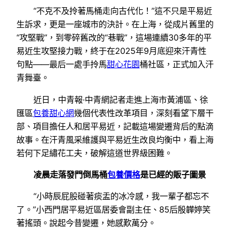
“不克不及拎著馬桶走向古代化！”這不只是平易近
生訴求，更是一座城市的決計。在上海，從成片舊里的
“攻堅戰”，到零碎舊改的“巷戰”，這場連續30多年的平
易近生攻堅接力戰，終于在2025年9月底迎來汗青性
句點——最后一處手拎馬
甜心花園
桶社區，正式加入汗
青舞臺。
近日，中青報·中青網記者走進上海市黃浦區、徐
匯區
包養甜心網
幾個代表性改革項目，深刻看望下層干
部、項目擔任人和居平易近，記載這場變遷背后的點滴
故事。在汗青風采維護與平易近生改良均衡中，看上海
若何下足繡花工夫，破解這道世界級困難。
凌晨走落發門倒馬桶
包養價格
是已經的販子圖景
“小時辰屁股碰著痰盂的冰冷感，我一輩子都忘不
了。”小西門居平易近區居委會副主任、85后殷韡婷笑
著搖頭。說起今昔變遷，她感歎萬分。