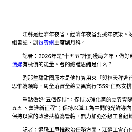
江蘇是經濟年夜省，經濟年夜省要挑年夜梁。
組書記、副
包養網
主席劉月科。
記者：2026年是“十五五”計劃殘局之年，
情婦
有標價的能量。會的總體思緒是什么？
劉那些甜甜圈原本是他打算用來「與林天秤進
思惟為領導，周全落實全總立異實行“559”任務安
重點做好“五個保持”：保持以強化黨的立異實
五五’、奮進新征程”；保持以職工為中間的光鮮導
保持以黨的政治扶植為管轄，鼎力加強各級工會組
記者：退職工思惟政治任務方面，江蘇工會有