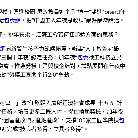
工匠進校園 思政教員進企業”這一“雙進”brand任
話
包養網
，把“中國工人年夜思政課”講好講深講活。
秤。挑年夜梁。江蘇工會若何扛起這方面的義務？
網
向新質生孩子力範疇拓展，辦事“人工智能+”舉
“三個十年夜”認定任務，加年夜“
包養
職工科技立異
融會。推進勞模工匠與校企結對，試點展開在年夜中
“勞模工匠助企行2.0”舉動。
律！」改”任務歸入處所經濟社會成長“十五五”計
”任務，培養更多工匠人才。捉住換屆契機，加年夜
園區產改”“財產鏈產改”。支撐100家工匠學院扶
包
進完成“技高者多得、立異者多得”。