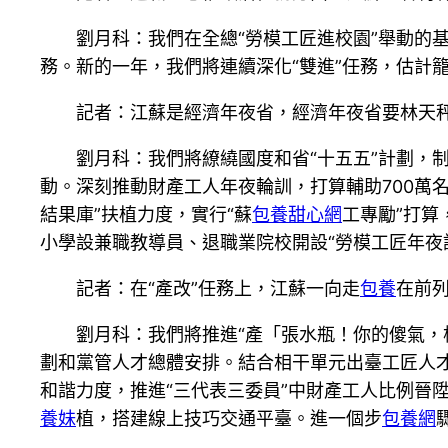
劉月科：我們在全總“勞模工匠進校園”舉動的基本
務。新的一年，我們將連續深化“雙進”任務，估計籠
記者：江蘇是經濟年夜省，經濟年夜省要林天
劉月科：我們將繚繞國度和省“十五五”計劃，
動。深刻推動財產工人年夜輪訓，打算輔助700萬名
結果庫”扶植力度，實行“蘇
包養甜心網
工專勵”打
小學設兼職教導員、退職業院校開設“勞模工匠年夜課
記者：在“產改”任務上，江蘇一向走
包養
在前列
劉月科：我們將推進“產「張水瓶！你的傻氣，
劃和黨管人才總體安排。結合相干單元出臺工匠人才
和諧力度，推進“三代表三委員”中財產工人比例晉
養妹
植，搭建線上技巧交通平臺。進一個步
包養網