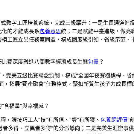
閉環式數字工匠培養系統，完成三級躍升：一是生長通道進
元化的才能成長系
包養意思
統；二是賦能平臺進級，做亮職
勞模工匠立異任務室同盟，構成國度級引領、省級示范、市
巧比賽深度融進八閩數字經濟成長生態
包養
？
面，完美五級比賽聯念頭制，構成“全國年夜賽樹標桿、省
面，拓展“賽產融會”任務格式，緊扣新質生孩子力成長
“含福量”與幸福感？
程，讓技巧工人“技”有所值、“勞”有所獲、
包養網評價
“
多勞者多得、立異者多得”的分派導向；二是完美生涯辦事