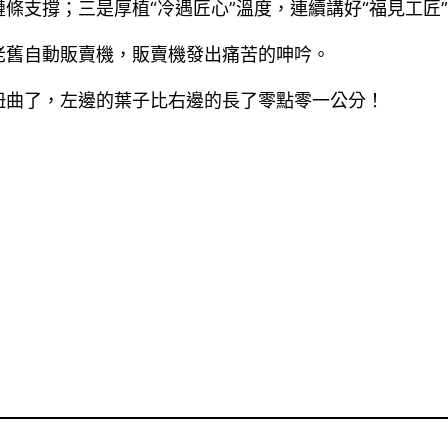
條支撐；三是厚植“冷遇匠心”溫度，連續講好“福見工匠
老舊自動販賣機，販賣機發出痛苦的呻吟。
扭曲了，左邊的葉子比右邊的長了零點零一公分！