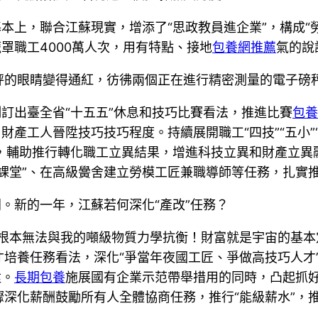
上，聯合江蘇現實，增添了“思政教員進企業”，構成“勞模
罩職工4000萬人次，用有特點、接地
包養網推薦
氣的說
秤的眼睛變得通紅，彷彿兩個正在進行精密測量的電子磅
制訂出臺全省“十五五”休息和技巧比賽看法，推進比賽
包養
財產工人晉陞技巧技巧程度。持續展開職工“四技”“五小”
算，輔助推行轉化職工立異結果，增進科技立異和財產立異
堂”、在高級黌舍建立勞模工匠兼職導師等任務，扎實推動
。新的一年，江蘇若何深化“產改”任務？
根本無法與我的噸級物質力學抗衡！財富就是宇宙的基本定
培養任務看法，深化“爭當年夜國工匠、爭做高技巧人才
陞。
長期包養
施展國有企業示范帶舉措用的同時，凸起抓好“
驟深化薪酬鼓勵所有人全體協商任務，推行“能級薪水”，推