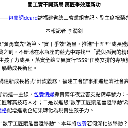
閩工實干開新局 萬匠爭效建新功
——
包養網dcard
訪福建省總工會黨組書記、副主席祝榮
本報記者 李潤釗
奮勇當先”為筆、“實干爭效”為墨，推進“十五五”成長
把知識之劍，不斷地在水瓶座的藍光中尋找**「愛與孤獨的
質生孩子力成長，落實全總立異實行“559”任務安排的專
，驅動成長新程。
“構建新成長格式”計謀義務，福建工會辦事推進經濟社會
開新局這一主線，
包養情婦
抓實兩年夜要害支點精準發力：
匠等高技巧人才；二是以進級“數字工匠賦能晉陞舉動”為
價格
配增進助企結果轉化為現實生孩子力。
“數字工匠賦能晉陞舉動”。本年將
包養
若何深化該舉動？