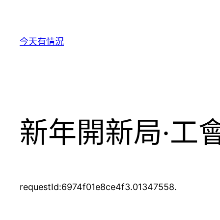
跳
至
主
今天有情況
要
內
容
新年開新局·工
requestId:6974f01e8ce4f3.01347558.