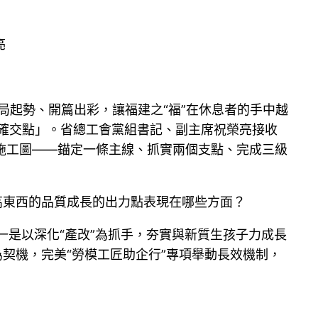
亮
殘局起勢、開篇出彩，讓福建之“福”在休息者的手中越
精確交點」。省總工會黨組書記、副主席祝榮亮接收
項施工圖——錨定一條主線、抓實兩個支點、完成三級
高東西的品質成長的出力點表現在哪些方面？
一是以深化“產改”為抓手，夯實與新質生孩子力成長
契機，完美“勞模工匠助企行”專項舉動長效機制，