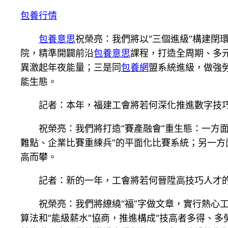
包養行情
包養意思
祝榮亮：我們將以“三個進級”構建
院，精準開闢前沿
包養意思
課程，打造全周期、多
異激起年夜能量；三是同
包養網
盟系統進級，做強
能生態。
記者：本年，福建工會將若何深化推進數字技
祝榮亮：我們將打造“賽產融會”重生態：一方
難點、企業比賽重練兵”的平面化比賽系統；另一方
高而攀。
記者：新的一年，工會將若何晉陞高技巧人才的
祝榮亮：我們將繚繞“福”字做文章，實行熱心工
算法和“能級薪水”協商，推進構成“技高者多得、