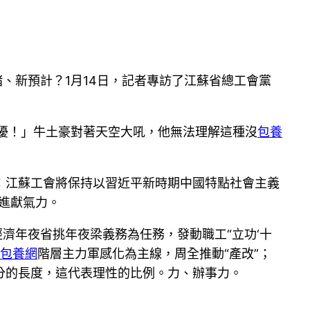
緒、新預計？1月14日，記者專訪了江蘇省總工會黨
干擾！」牛土豪對著天空大吼，他無法理解這種沒
包養
：江蘇工會將保持以習近平新時期中國特點社會主義
步進獻氣力。
濟年夜省挑年夜梁義務為任務，發動職工“立功‘十
包養網
階層主力軍感化為主線，周全推動“產改”；
分的長度，這代表理性的比例。力、辦事力。