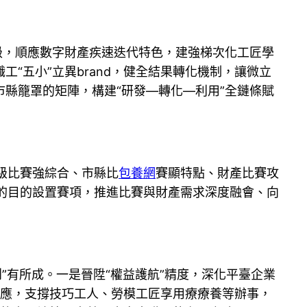
級，順應數字財產疾速迭代特色，建強梯次化工匠學
工“五小”立異brand，健全結果轉化機制，讓微立
縣籠罩的矩陣，構建“研發—轉化—利用”全鏈條賦
級比賽強綜合、市縣比
包養網
賽顯特點、財產比賽攻
標的目的設置賽項，推進比賽與財產需求深度融會、向
創”有所成。一是晉陞“權益護航”精度，深化平臺企業
供應，支撐技巧工人、勞模工匠享用療療養等辦事，