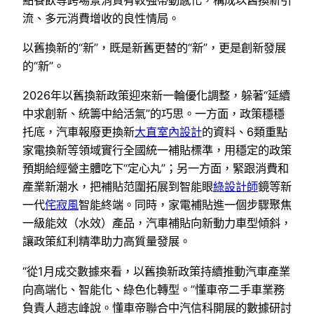
流、多元消費增收的良性情局。
以舊換新的“新”，既是新舊更替的“新”，更是創新發展
的“新”。
2026年以舊換新政策迎來新一輪優化調整，躲著“延續
中求創新、統籌中給活氣”的巧思。一方面，政策穩穩
托底，汽車報廢更換新
大直室內設計
的資料、6類重點
家電換新等領域實行全國統一補貼標準，用穩定的政策
預期給經營主體吃下“定心丸”；另一方面，緊跟消費和
產業新潮水，把補貼范圍拓展到智能眼
綠設計師
鏡等新
一代
侘寂風
智能終端。同時，家電補貼進一個步驟聚焦
一級能效（水效）產品，汽車補貼向新動力車型傾斜，
讓政策紅利精準助力高質量發展。
“從1月成交數據來看，以舊換新政策持續推動汽車產業
向高端化、智能化、綠色化轉型。”懂車帝二手車業務
負責人趙志峰說。懂車帝聯合中汽信科開展的數據研討