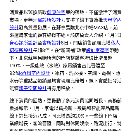
消費品以舊換新政
健康住宅
策的落地，不僅激活了消費
市場，更無
牙醫診所設計
力支撐了線下實體批
天母室內
設計
發高質量發展。在蘇寧易購北京中塔MAX店，前
來選購家電的顧客絡繹不絕。該店負責人介紹，1月1日
身心診所設計
至
會所設計
8日，門店銷售額環比增
私人
招待所設計
長超8倍。在“新國補”政策
設計家豪宅
帶動
下，北京蘇寧易購所有的門店整體客流環比增長超
110%，一級能效（水效）家電銷售占比晉陞至
92%
loft風室內設計
，冰箱、洗衣機、空調、電視、熱
水器等重點品類銷量均實現環比倍增，線下實體批發活
氣獲
親子空間設計
得有用釋放。
線下消費的回熱，更帶動了多元消費協同增長。商務部
數據顯示，1月，家電以舊換新、數碼和智能產品購新
線下銷售接近八成，同比增長約20%。一些線下門店
業績增長、客流晉陞，同時對休閑娛樂、路況出行、特
點餐飲等跨場景消費有較強帶動感化，構成以舊換新引