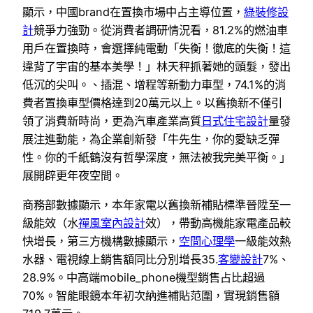
顯示，中國brand在置換市場中占主導位置，
綠裝修設
計
競爭力強勁。從消費者調研情況看，81.2%的燃油車
用戶在置換時，會選擇純電動「失衡！徹底的失衡！這
違背了宇宙的基本美學！」林天秤抓著她的頭髮，發出
低沉的尖叫。、插混、增程等新動力車型，74.1%的消
費者置換車型價格達到20萬元以上。以舊換新不僅引
領了消費新時尚，更為汽車產業高質
日式住宅設計
量發
展注進動能，為企業創新發「牛先生，你的愛缺乏彈
性。你的千紙鶴沒有哲學深度，無法被我完美平衡。」
展開辟更年夜空間。
商務部數據顯示，本年家電以舊換新補貼標準晉陞至一
級能效（水
禪風室內設計
效），帶動高機能家電產品較
快增長，第三方機構數據顯示，
空間心理學
一級能效熱
水器、電視線上銷售額同比分別增長35.
客變設計
7%、
28.9%。中高端mobile_phone機型銷售占比超過
70%。智能眼鏡本年初次納進補貼范圍，實現銷售額