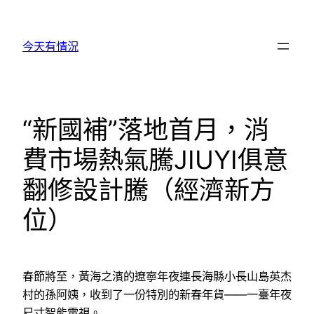
跳
至
今天有情況
主
要
內
容
“新國補”落地首月，消
費市場熱氣騰JIUYI俱意
翻修設計騰（經濟新方
位）
春節將至，黃海之濱的遼寧年夜連長海縣小長山島英杰
村的孫阿姨，收到了一份特別的新春年貨——一臺年夜
尺寸智能電視。