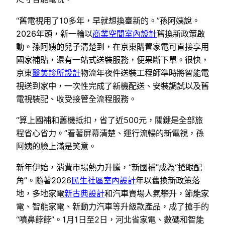
“舊電視用了10多年，早就想換臺新的。”孫阿姨說。
2026年頭，新一輪以
商業空間室內設計
舊換新政策啟
動。孫阿姨的兒子清楚到，在京東購置家電可直接享用
國家補貼，還有一站式送裝服務，便果斷下單。很快，
京東
醫美診所設計
物流年夜件送裝工程師準時將智能電
視送到家中，一次性完成了新機配送、安裝調試以及舊
電視裝配、收受接管全流程服務。
“算上國補和舊機抵扣，省了近500元，關鍵是全部旅
程省心省力。”看著屏幕清楚、運行流暢的新電視，孫
阿姨的臉上滿是笑意。
新年伊始，消費市場熱力升騰，“新國補”成為“搶眼配
角”。隨著2026
民生社區室內設計
年以舊換新政策落
地，多地家電
新古典設計
和汽車賣場人氣攀升，節能家
電、智能家電、新動力汽車等升級款產品，成了搶手的
“噴鼻餑餑”。1月1日至2日，河北省家電、數碼和智能