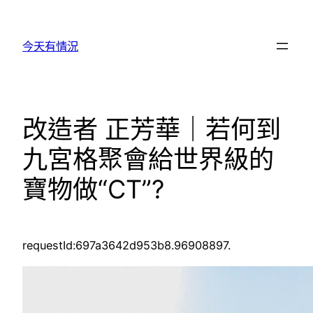
跳
至
今天有情況
主
要
內
容
改造者 正芳華｜若何到
九宮格聚會給世界級的
寶物做“CT”?
requestId:697a3642d953b8.96908897.