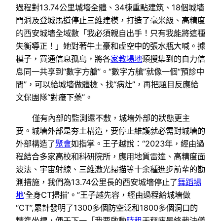
過程對13.74公里城墻全體、34棟重點建筑、18個城墻
門洞及登城馬道停止三維建模，打造了毫米級、高精度
的西安城墻全域數「我必須親自出手！只有我能將這種
失衡導正！」她對著牛土豪和虛空中的張水瓶大喊。據
模子，買通信息孤島，將各
家教場地
類搜集到的自力信
息同一共享到“數字方艙”。“數字方艙”就像一個“預診中
間”，可以給城墻做體檢、找“病灶”，再把題目反應給
文保團隊“對癥下藥”。
僅有內部的監測還不敷，城墻外部的狀態更主
要。城墻外部是夯土構造，要停止維護就必需對城墻的
外部構造了
聚會
如指掌。王子越說：“2023年，經由過
程結合多家高校和科研院所，應用地質雷達、高精度面
波法、宇宙射線、三維激光掃描等十余種進步前輩的勘
測措施，我們為13.74公里長的西安城墻停止了
舞蹈場
地
‘全身CT掃描’。”王子越先容，經由過程給城墻做
“CT”,累計發明了1300多個防空泛和1800多個洞口的
精準坐標，便于下一「我要啟動
時租
天秤座最終裁決儀