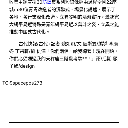
收集主題宣揚30
訪談
集系列短錄像經由過程全國22座
城市30位青青改造者的沉醉式、場景化講述，展示了
各地、各行業深化改造、立異發明的活潑實行，激起寬
大網平易近特殊是青年網平易近以奮斗之姿、立異之能
推動中國式古代化。
古代快報/古代+記者 魏如飛/文 陸斯雯/編導 李廣
冬 丁碧軒/攝 仇澤「你們兩個，給我聽著！現在開始，
你們必須通過我的天秤座三階段考驗**！」雨/后期 顧
子臻/design
TC:9spacepos273