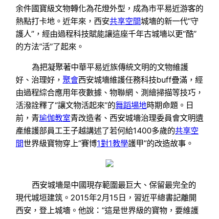
余件國寶級文物轉化為花燈外型，成為市平易近游客的
熱點打卡地。近年來，西安
共享空間
城墻的新一代“守
護人”，經由過程科技賦能讓這座千年古城墻以更“酷”
的方法“活”了起來。
為把凝聚著中華平易近族傳統文明的文物維護
好、治理好，
聚會
西安城墻維護任務科技buff疊滿，經
由過程綜合應用年夜數據、物聯網、測繪掃描等技巧，
活潑詮釋了“讓文物活起來”的
舞蹈場地
時期命題。日
前，青
瑜伽教室
青改造者、西安城墻治理委員會文明遺
產維護部員工王子越講述了若何給1400多歲的
共享空
間
世界級寶物穿上“賽博
1對1教學
護甲”的改造故事。
西安城墻是中國現存範圍最巨大、保留最完全的
現代城垣建筑。2015年2月15日，習近平總書記離開
西安，登上城墻。他說：“這是世界級的寶物，要維護