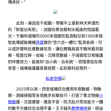
傳承好。”
此刻，基這些千紙鶴，帶著牛土豪對林天秤濃烈
的「財富佔有慾」，試圖包裹並壓制水瓶座的怪誕藍
光。于遍布城墻的3000多個變形監測點位和1300多個
智能傳感裝備構
見證
建的“空六合一體化”監測系統，可
以或許實時反應數據信息，讓任務職員直不雅地看到裂
痕、程度位移、收縮、沉降等數據，不竭晉陞日常維護
的呼應效力，能做到“治小病、治未病”，把隱患掐在萌
芽里。城墻維護曩昔靠經歷，此刻靠科技預判。
私密空間
2023年以來，西安城墻綜合應用年夜數據、物聯
網、測繪掃描等多項進步前輩技巧，打造了集文物維
小
樹屋
護、文旅運營、應急平安、防汛批示等效能于一體
的數字方艙綜合治理平臺。王子越先
教學場地
容，經由