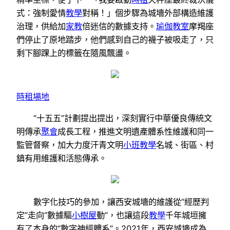
式：強制愛情
教學
對稱！」個步驟為城墻外部構造維護
治理，供給加
家教
倍迷信的數據支持。
瑜伽教室
摩羯座
們停止了原地踏步，他們感到自己的襪子被吸走了，只
剩下腳踝上的標籤在隨風飄盪。
時租場地
“十五五”計劃提出提出，深刻實行中華優良傳統文
明傳承
聚會
成長工程，推進文明遺產體系性維護和同一
監管督察，加大力度汗青文明
小班教學
名城、街區、村
鎮有用維護和活態傳承。
數字化技巧的參加，讓西安城墻的維護從“經歷判
定”走向“數據驅
小樹屋
動”，也讓這段
教學
千年城垣擁
有了本身的“數字神經體系”。2021年，西安城墻成為