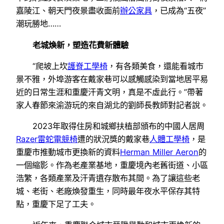
嘉陵江、朝天門夜景盡收面前
辦公家具
，已成為“五夜”
潮玩勝地……
老城煥新，塑造花費新體驗
“爬坡上坎
護脊工學椅
，有各類美食，還能看城市
景不雅，外埠游客在戴家巷可以感觸感染到當地居平易
近的日常生涯和重慶汗青文明，真是不虛此行。”帶著
家人春節來渝游玩的來自湖北的劉師長教師對記者說。
2023年取得住房和城鄉扶植部頒布的中國人居周
Razer雷蛇電競椅
遭的狀況獎的戴家巷
人體工學椅
，是
重慶市推動城市更換新的資料
Herman Miller Aeron
的
一個縮影。作為老產業基地，重慶境內老舊街道、小區
浩繁，各類產業及汗青遺存散布其間。為了讓這些老
城、老街、老廠煥發重生，同時最年夜水平保存其特
點，重慶下足了工夫。