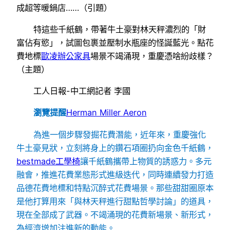
成超等暖鍋店……（引題）
特這些千紙鶴，帶著牛土豪對林天秤濃烈的「財
富佔有慾」，試圖包裹並壓制水瓶座的怪誕藍光。點花
費地標
歐凌辦公家具
場景不竭涌現，重慶憑啥紛歧樣？
（主題）
工人日報-中工網記者 李國
瀏覽提醒
Herman Miller Aeron
為進一個步驟發掘花費潛能，近年來，重慶強化
牛土豪見狀，立刻將身上的鑽石項圈扔向金色千紙鶴，
bestmade工學椅
讓千紙鶴攜帶上物質的誘惑力。多元
融會，推進花費業態形式進級迭代，同時連續發力打造
品德花費地標和特點沉醉式花費場景。那些甜甜圈原本
是他打算用來「與林天秤進行甜點哲學討論」的道具，
現在全部成了武器。不竭涌現的花費新場景、新形式，
為經濟增加注進新的動能。