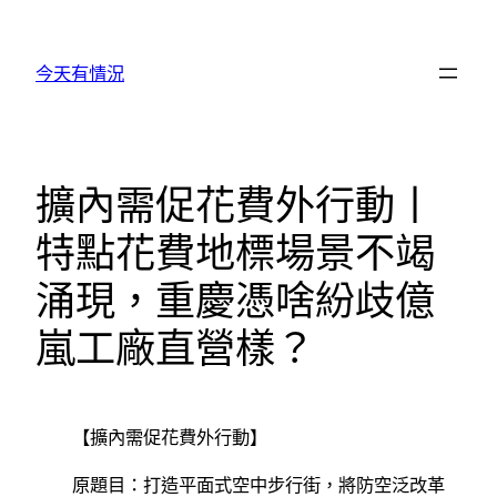
跳
至
今天有情況
主
要
內
容
擴內需促花費外行動丨
特點花費地標場景不竭
涌現，重慶憑啥紛歧億
嵐工廠直營樣？
【擴內需促花費外行動】
原題目：打造平面式空中步行街，將防空泛改革