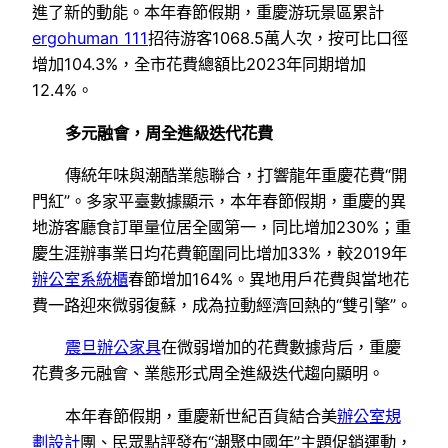
進了新的動能。本年春節假期，重慶游玩景區累計
ergohuman 111
招待游客1068.5萬人次，按可比口徑
增加104.3%，全市花費總額比2023年同期增加
12.4%。
多元融會，周全進級迭代花費
傳統年味與潮酷業態聯合，打響龍年重慶花費“開
門紅”。多家平臺數據顯示，本年春節假期，重慶的異
地游客廳食訂單量位居全國第一，同比增加230%；重
慶生涯辦事業日均花費範圍同比增加33%，較2019年
辦公室系統櫃
春節增加164%。異地用戶花費與當地花
費一路迎來微弱復蘇，成為拉動經濟回熱的“雙引擎”。
震旦辦公家具
在微弱增加的花費數據背后，重慶
花費多元融會、業態形式周全進級迭代趨向顯明。
本年春節假期，重慶新世紀百貨結合美
辦公室規
劃設計
團、民眾點評發布“潮聚中國年”主題促銷運動，