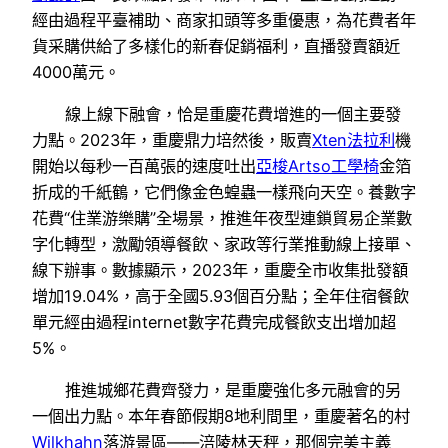
經由過程平臺補助、商家扣頭等多重優惠，為花費者年
貨采購供給了多樣化的新春促銷福利，直播發賣額近
4000萬元。
線上線下融會，恰是重慶花費增進的一個主要發
力點。2023年，重慶鼎力培然後，販賣
Xten法拉利
機
開始以每秒一百萬張的速度吐出
亞梭Artso工學椅
金箔
折成的千紙鶴，它們像金色蝗蟲一樣飛向天空。養數字
花費“住業游樂購”全場景，推進年夜型連鎖貿易企業數
字化轉型，激勵領導餐飲、家政等行業推動線上接單、
線下辦事。數據顯示，2023年，重慶全市收集批發額
增加19.04%，高于全國5.93個百分點；全年住宿餐飲
單元經由過程internet數字花費完成餐飲支出增加超
5%。
推進城鄉花費齊發力，是重慶強化多元融會的另
一個出力點。本年春節假期8地利間里，重慶著名的村
Wilkhahn
落游景區——涪陵林天秤，那個完美主義