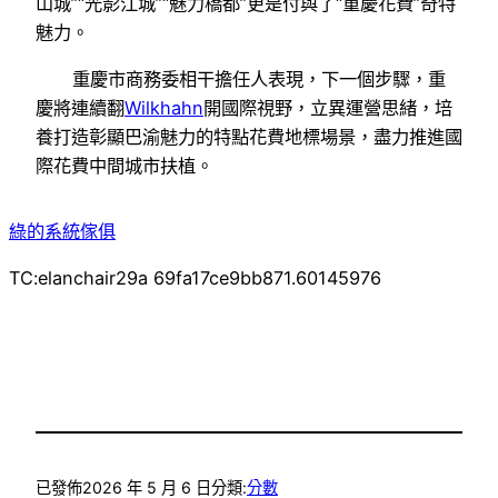
山城”“光影江城”“魅力橋都”更是付與了“重慶花費”奇特
魅力。
重慶市商務委相干擔任人表現，下一個步驟，重
慶將連續翻
Wilkhahn
開國際視野，立異運營思緒，培
養打造彰顯巴渝魅力的特點花費地標場景，盡力推進國
際花費中間城市扶植。
綠的系統傢俱
TC:elanchair29a 69fa17ce9bb871.60145976
已發佈
2026 年 5 月 6 日
分類:
分數