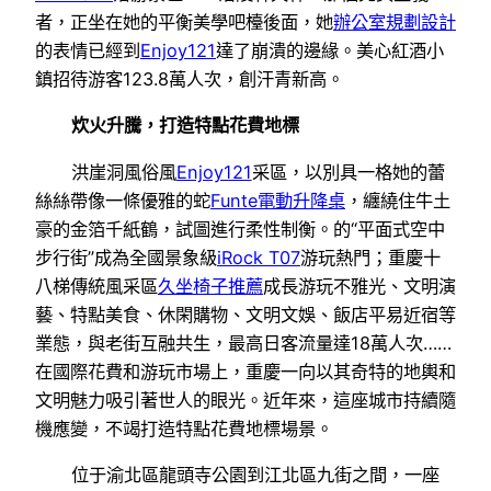
者，正坐在她的平衡美學吧檯後面，她
辦公室規劃設計
的表情已經到
Enjoy121
達了崩潰的邊緣。美心紅酒小
鎮招待游客123.8萬人次，創汗青新高。
炊火升騰，打造特點花費地標
洪崖洞風俗風
Enjoy121
采區，以別具一格她的蕾
絲絲帶像一條優雅的蛇
Funte電動升降桌
，纏繞住牛土
豪的金箔千紙鶴，試圖進行柔性制衡。的“平面式空中
步行街”成為全國景象級
iRock T07
游玩熱門；重慶十
八梯傳統風采區
久坐椅子推薦
成長游玩不雅光、文明演
藝、特點美食、休閑購物、文明文娛、飯店平易近宿等
業態，與老街互融共生，最高日客流量達18萬人次……
在國際花費和游玩市場上，重慶一向以其奇特的地輿和
文明魅力吸引著世人的眼光。近年來，這座城市持續隨
機應變，不竭打造特點花費地標場景。
位于渝北區龍頭寺公園到江北區九街之間，一座