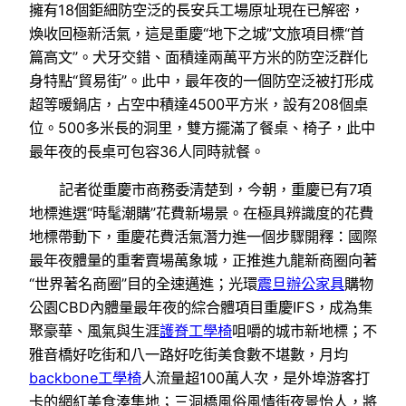
擁有18個鉅細防空泛的長安兵工場原址現在已解密，
煥收回極新活氣，這是重慶“地下之城”文旅項目標“首
篇高文”。犬牙交錯、面積達兩萬平方米的防空泛群化
身特點“貿易街”。此中，最年夜的一個防空泛被打形成
超等暖鍋店，占空中積達4500平方米，設有208個桌
位。500多米長的洞里，雙方擺滿了餐桌、椅子，此中
最年夜的長桌可包容36人同時就餐。
記者從重慶市商務委清楚到，今朝，重慶已有7項
地標進選“時髦潮購”花費新場景。在極具辨識度的花費
地標帶動下，重慶花費活氣潛力進一個步驟開釋：國際
最年夜體量的重奢賣場萬象城，正推進九龍新商圈向著
“世界著名商圈”目的全速邁進；光環
震旦辦公家具
購物
公園CBD內體量最年夜的綜合體項目重慶IFS，成為集
聚豪華、風氣與生涯
護脊工學椅
咀嚼的城市新地標；不
雅音橋好吃街和八一路好吃街美食數不堪數，月均
backbone工學椅
人流量超100萬人次，是外埠游客打
卡的網紅美食湊集地；三洞橋風俗風情街夜景怡人，將