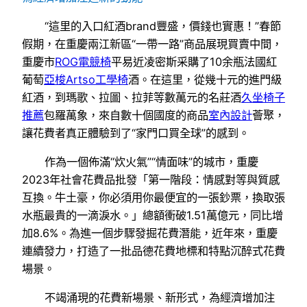
“這里的入口紅酒brand豐盛，價錢也實惠！”春節
假期，在重慶兩江新區“一帶一路”商品展現買賣中間，
重慶市
ROG電競椅
平易近凌密斯采購了10余瓶法國紅
葡萄
亞梭Artso工學椅
酒。在這里，從幾十元的進門級
紅酒，到瑪歌、拉圖、拉菲等數萬元的名莊酒
久坐椅子
推薦
包羅萬象，來自數十個國度的商品
室內設計
薈聚，
讓花費者真正體驗到了“家門口買全球”的感到。
作為一個佈滿“炊火氣”“情面味”的城市，重慶
2023年社會花費品批發「第一階段：情感對等與質感
互換。牛土豪，你必須用你最便宜的一張鈔票，換取張
水瓶最貴的一滴淚水。」總額衝破1.51萬億元，同比增
加8.6%。為進一個步驟發掘花費潛能，近年來，重慶
連續發力，打造了一批品德花費地標和特點沉醉式花費
場景。
不竭涌現的花費新場景、新形式，為經濟增加注