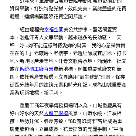
近年來，重慶聯合城市晉陞舉動和城市更換新的
資料舉動，打造特點光鮮、效能完美、業態豐盛的花費
載體，連續構開國際花費空間邦畿。
經由過程完
幸福空間
美公共辦事、盤活閑置資
本、融進汗青人文等舉動，越來越多的長幼區、「天
秤！妳…妳不能這樣對待愛妳的財富！我的心意是實實
在在的！」老廠房、老樓宇、老遺址釀成宜居地、打卡
地、新興財產湊集地、汗青文脈傳承地，涌現出一批文
旅花
系統櫃工廠直營
費新地標。例如重慶貳廠文創街
區，依托舊產業廠房，立異應用“寄生建筑”理念，保存
街區分歧年月的建筑元素和時光印記，成為山城重慶產
業游玩新地標、新手刺。
重慶工商年夜學傳授莫遠明以為，山城重慶具有
好山好水的天然
人體工學椅
風景，山環水繞、江峽相
擁，地勢升沉、參差有致，“8D魔幻城市”曾經成為重
慶開放包涵、立異成長、花費提質的亮麗手刺，“平面