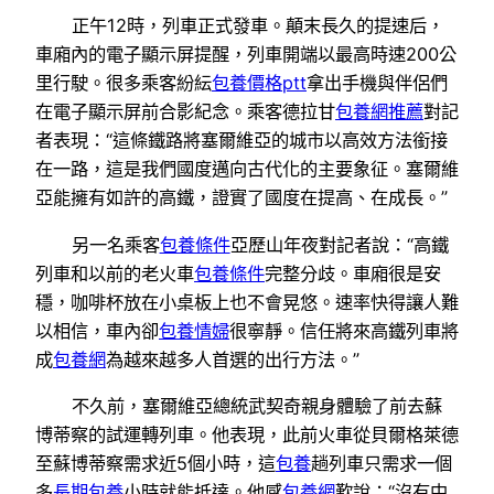
正午12時，列車正式發車。顛末長久的提速后，
車廂內的電子顯示屏提醒，列車開端以最高時速200公
里行駛。很多乘客紛紜
包養價格ptt
拿出手機與伴侶們
在電子顯示屏前合影紀念。乘客德拉甘
包養網推薦
對記
者表現：“這條鐵路將塞爾維亞的城市以高效方法銜接
在一路，這是我們國度邁向古代化的主要象征。塞爾維
亞能擁有如許的高鐵，證實了國度在提高、在成長。”
另一名乘客
包養條件
亞歷山年夜對記者說：“高鐵
列車和以前的老火車
包養條件
完整分歧。車廂很是安
穩，咖啡杯放在小桌板上也不會晃悠。速率快得讓人難
以相信，車內卻
包養情婦
很寧靜。信任將來高鐵列車將
成
包養網
為越來越多人首選的出行方法。”
不久前，塞爾維亞總統武契奇親身體驗了前去蘇
博蒂察的試運轉列車。他表現，此前火車從貝爾格萊德
至蘇博蒂察需求近5個小時，這
包養
趟列車只需求一個
多
長期包養
小時就能抵達。他感
包養網
歎說：“沒有中