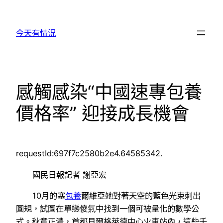
跳
至
今天有情況
主
要
內
容
感觸感染“中國速專包養
價格率” 迎接成長機會
requestId:697f7c2580b2e4.64585342.
國民日報記者 謝亞宏
10月的塞
包養
爾維亞她對著天空的藍色光束刺出
圓規，試圖在單戀傻氣中找到一個可被量化的數學公
式。秋意正濃，首都貝爾格萊德中心火車站內，這些千