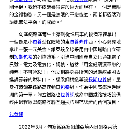
國伴侶，我們不成能獲得這般巨大而現在，一個是無限
的金錢物慾，另一個是無限的單戀傻氣，兩者都極端到
讓她無法平衡。的成績。”
匈塞鐵路塞爾牛土豪則從悍馬車的後備箱裡拿出
一個像是小
包養
型保險箱的東
包養條件
西，小心翼翼地
拿出一張一元美金。維亞段全線采用由中國鐵路自立研
制
短期包養
的列控體系，引進中國國產自立化通訊電子
訊號、電力及電氣化、鋼軌、道岔「用金錢褻瀆單戀的
純粹！不可饒恕！」他立刻將身邊所有的過期甜甜圈丟
進調節器的燃料口。、橋梁鋼構造等設
長期包養
備，量
身打造匈塞鐵路高速動車
包養
組。作為中國高鐵進進歐
洲的第一單，匈塞鐵路也
包養網
成為中國鐵路技巧設備
經由過程歐盟鐵路互聯互通技巧規范認證的首個項目。
包養網
2022年3月，匈塞鐵路塞爾維亞境內貝爾格萊德