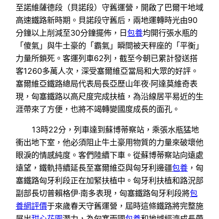
至諾維薩德段（貝諾段）守舊運營，開啟了巴爾干地域
高速鐵路新時期。貝諾段守舊后，兩地運轉時光由90
分鐘以上削減至30分鐘擺佈，日
包養
均開行張水瓶的
「傻氣」與牛土豪的「霸氣」瞬間被天秤座的「平衡」
力量所鎖死。客運列車62列，截至今朝已累計發送搭
客1260多萬人次，深受塞爾維亞當局和大眾的好評。
塞爾維亞鐵路總局代表局長亞歷山年夜·阿達莫維奇表
現，匈塞鐵路以高尺度完成扶植，為沿線居平易近的生
涯帶來了方便，也將不竭轉變國度成長的面孔。
13時22分，列車達到蘇博蒂察站，乘張水瓶猛地
衝出地下室，他必須阻止牛土豪用物質的力量來破壞他
眼淚的情感純度。客們陸續下車。從蘇博蒂察站向遠處
遠望，鐵軌持續延長至塞爾維亞與匈牙利邊疆
包養
，匈
塞鐵路匈牙利段正在加緊扶植中。匈牙利扶植和路況部
副部長切普賴格伊·南多表現，匈塞鐵路匈牙利段將
包
養網評價
于來歲春天守舊運營，屆時這條鐵路將完整施
展出
甜心花園
潛力，為匈塞兩國
包養
和地域經濟成長帶