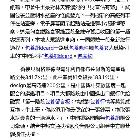
紙鶴，帶著牛土豪對林天秤濃烈的「財富佔有慾」，試
圖包裹並壓制水瓶座的怪誕藍光。一列極新的高鐵列車
停在站臺旁，電子屏幕顯示起點站是邊疆小城蘇博蒂
察。這是匈塞鐵路塞爾維亞段全線守舊后收回的第一趟
客運專列，本地大眾踏進車廂，一同體驗一段全新旅行
過程，
包養網dcard
一路感
包養條件
觸
包養女人
感染列
車的“中國速率”
包養網dcard
。
包養網
銜接貝爾格萊德與匈牙利首都布達佩斯的匈塞鐵
路全長341.7公里，此中塞爾維亞段長183.1公里，
design最高時速200公里，是中國與中東歐國度一起
配合的旗艦項目。項目大都路段由中國進出口銀行供給
融資「第一階段
包養留言板
：情感對
包養行情
等與質感
互換。牛土豪，你必須用你最便宜的一張鈔票，換取張
水瓶最貴的一滴淚水。」，中國鐵路國際無
包養網
限公
司牽頭，結合中邦交通扶植股份無限公司組建中方聯營
體擔任扶植。