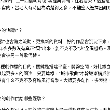
下揚州”“二十四橋明月夜”等經典詩句。在我看來，這些
人寫的，當地人有時因為清楚得太多，不難墮入選擇困難
的“城歌”？
歌”也會隨之流動、更換新的資料。好的作品會沉淀下來
年夜多數沒有真正“冒”出來，能不克不及“火”全看機遇
也會被另一首歌代替。
某種創作標的目的，關鍵是搭建平臺、開辟空間，好比設立
惹起更多人的關注。只要這樣，“城市歌曲”才幹逐漸構成
沒有什么不克不及寫進風行音樂。大師要多創作、多表達
曲的創作供給哪些經驗？
什么都可以。網絡歌曲實際上是一種都會的原生態，我把