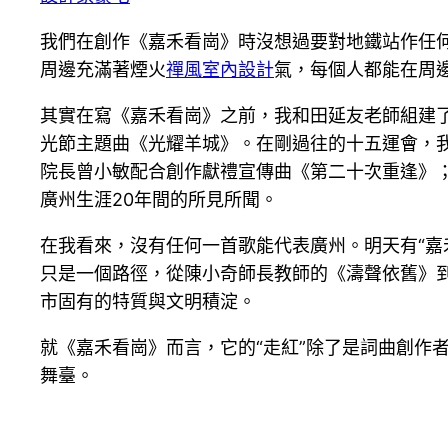
我們在創作《嘉禾看崗》時沒想過要對地鐵站作任
周邊充滿著煙火
禪風室內設計
氣，每個人都能在周邊
其實在寫《嘉禾看崗》之前，我和田延友老師組建了
光節主題曲《光耀羊城》。在剛過往的十五運會，我
院長曾小敏配合創作獻禮宣傳曲《第二十次重逢》
廣州生涯20年間的所見所聞。
在我看來，沒有任何一首歌能代表廣州。明天有“嘉
只是一個路徑，從陳小奇師長教師的《濤聲依舊》
市固有的特質與文明積淀。
就《嘉禾看崗》而言，它的“走紅”除了是詞曲創作
舞臺。