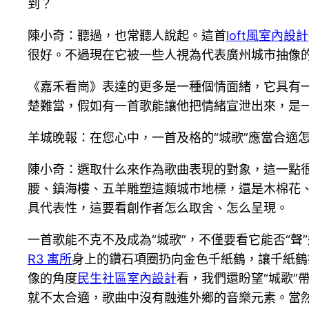
到？
陳小奇：聽過，也常聽人說起。這首
loft風室內設計
很好。不過現在它被一些人視為代表廣州城市抽像的
《嘉禾看崗》表達的更多是一種個情面緒，它具有
楚難當，假如有一首歌能讓他把情緒宣泄出來，是
羊城晚報：在您心中，一首及格的“城歌”應當合適
陳小奇：選取什么來作為歌曲表現的對象，這一點
腰、鎮海樓、五羊雕塑這類城市地標，還是木棉花
具代表性，這要看創作者怎么取舍、怎么呈現。
一首歌能不克不及成為“城歌”，不僅要看它能否“
R3 寓所
身上的鑽石項圈扔向金色千紙鶴，讓千紙鶴
像的角度
民生社區室內設計
看，我們還盼望“城歌
就不太合適，歌曲中沒有融進外鄉的音樂元素。當