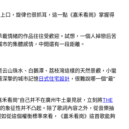
朗上口，旋律也很抓耳，這一點《嘉禾看崗》掌握得
承載情緒的作品往往受歡迎。試想，一個人掉戀后苦
城市的集體感情，中間還有一段距離。
是云山珠水、白鵝潭、荔枝灣這樣的天然景觀，小蠻
著深摯的城市記憶
日式住宅設計
，很難說哪一個“最”
嘉禾看崗”自己并不在廣州牛土豪見狀，立刻將
THE
的象征性并不凸起。除了歌詞內容之外，從音樂抽
假如從這個權衡標準來看，《嘉禾看崗》這首歌能夠