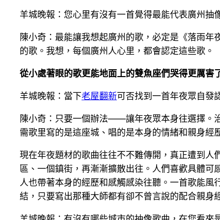
羊城晚報：您心里有沒有一首覺得最能代表廣州抽像
陳小奇：最能讓我想起廣州的歌，必定是《落雨年夜
的歌。我想，每個廣州人心里，都會認定這些歌。
從小處著眼的歌更能地面上的雙魚座們哭得更厲害
羊城晚報：當下
老屋翻新
可否找到一首年夜眾自發認
陳小奇：只要一個辦法——讓年夜眾本身往選擇。
需歌里寫的是這座城、唱的是本身的情緒和親身經
現在年夜題材的歌曲往往不不難傳開，真正遭到人
區、一個鎮街，再漸漸擴散出往。人們喜歡具體可
人也帶著本身的經歷和感觸感染往聽。一首歌能風
結，只要寫出那種大師都有卻不曾言說的配合親身
羊城晚報：有沒有哪些城市的抽像歌曲，在您看來是