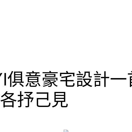
UYI俱意豪宅設計
人各抒己見