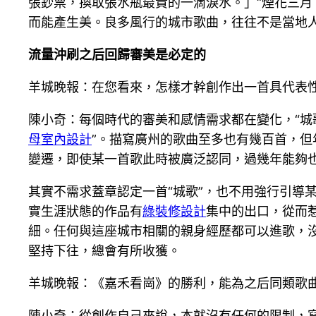
張鈔票，換取張水瓶最貴的一滴淚水。」“煙花三月
而能產生美。良多風行的城市歌曲，往往不是當地
流量沖刷之后回歸審美是必定的
羊城晚報：在您看來，怎樣才幹創作出一首具代表性
陳小奇：每個時代的審美和感情需求都在變化，“城
母室內設計
”。描寫廣州的歌曲至多也有幾百首，但
變遷，即使某一首歌此時被廣泛認同，過幾年能夠
其實不需求蓋章認定一首“城歌”，也不用強行引導
實生涯狀態的作品有
綠裝修設計
集中的出口，從而
細。任何與這座城市相關的親身經歷都可以進歌，
堅持下往，總會有所收獲。
羊城晚報：《嘉禾看崗》的勝利，能為之后同類歌
陳小奇：從創作自己來說，本就沒有任何的限制，寫