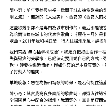
陳小奇：前年我參與央視一檔關于城市抽像歌曲的
嶼之波》、無錫的《太湖美》、西安的《西安人的歌
這些歌幾乎都不是專門為城市創作的，最后卻能被當
為哈爾濱這座城市的代表性歌曲；《煙花三月》是我
歌曲。2011年我和楊鈺瑩一行人往揚州采風，請
我們常說“無心插柳柳成蔭”。我始終把歌曲看作一
失衡逼瘋的美學家，已經決定要用她自己的方式，
歎”，硬要往編造情緒。假如你寫的是本身真實的
了打動人的能夠。
羊城晚報：您在為揚州寫歌的時候，是若何捉住這
陳小奇：其實我寫良多處所的歌曲時，都還沒往過
全國國民心中配合的揚州。我清楚的，無非是瘦西