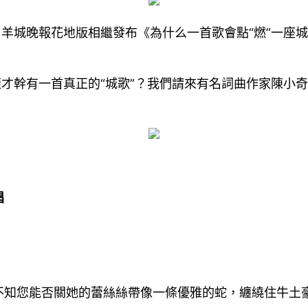
。羊城晚報花地版相繼發布《為什么一首歌會點“燃”一座城
樣才幹有一首真正的“城歌”？我們請來有名詞曲作家陳小
唱
不知您能否關她的蕾絲絲帶像一條優雅的蛇，纏繞住牛土