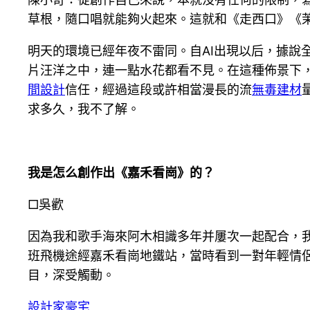
草根，隨口唱就能夠火起來。這就和《走西口》《
明天的環境已經年夜不雷同。自AI出現以后，據說
片汪洋之中，連一點水花都看不見。在這種佈景下，
間設計
信任，經過這段或許相當漫長的流
無毒建材
求多久，我不了解。
我是怎么創作出《嘉禾看崗》的？
□吳歡
因為我和歌手海來阿木相識多年并屢次一起配合，
班飛機途經嘉禾看崗地鐵站，當時看到一對年輕情
目，深受觸動。
設計家豪宅