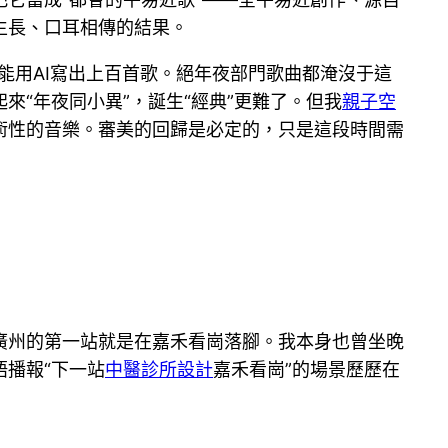
生長、口耳相傳的結果。
能用AI寫出上百首歌。絕年夜部門歌曲都淹沒于這
“年夜同小異”，誕生“經典”更難了。但我
親子空
術性的音樂。審美的回歸是必定的，只是這段時間需
廣州的第一站就是在嘉禾看崗落腳。我本身也曾坐晚
播報“下一站
中醫診所設計
嘉禾看崗”的場景歷歷在