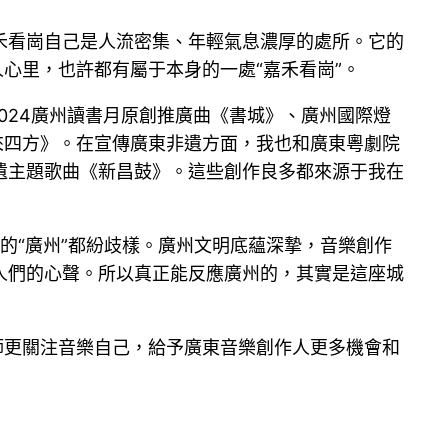
禾看崗自己是人流密集、年輕氣息濃厚的處所。它的
心里，也許都有屬于本身的一處“嘉禾看崗”。
024廣州讀書月原創推廣曲《書城》、廣州國際燈
來四方》。在宣傳廣東非遺方面，我也和廣東粵劇院
遺主題歌曲《新昌鼓》。這些創作良多都來源于我在
的“廣州”都紛歧樣。廣州文明底蘊深摯，音樂創作
人們的心聲。所以真正能反應廣州的，其實是這座城
師更關注音樂自己，給予廣東音樂創作人更多機會和