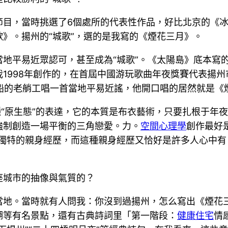
節目，當時挑選了6個處所的代表性作品，好比北京的《
》。揚州的“城歌”，選的是我寫的《煙花三月》。
地平易近眾認可，甚至成為“城歌”。《太陽島》底本寫
1998年創作的，在首屆中國游玩歌曲年夜獎賽代表揚
搖船的老艄工唱一首當地平易近謠，他開口唱的居然就是《
種“原生態”的表達，它的本質是布衣藝術，只要扎根于年
強制創造一場平衡的三角戀愛。力。
空間心理學
創作最好
、獨特的親身經歷，而這種親身經歷又恰好是許多人心中
座城市的抽像與氣質的？
當地。當時就有人問我：你沒到過揚州，怎么寫出《煙花
湖等有名景點，還有古典詩詞里「第一階段：
健康住宅
情