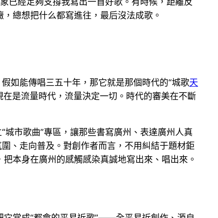
意象已經足夠支撐我寫出一首好歌。有時候，距離反
癥，總想把什么都寫進往，最后沒法成歌。
，假如能傳唱三五十年，那它就是那個時代的“城歌
天
。現在是流量時代，流量決定一切。時代的審美在不斷
“城市歌曲”專區，讓那些書寫廣州、表達廣州人真
氛圍、走向普及。對創作者而言，不用糾結于題材鉅
，把本身在廣州的感觸感染真誠地寫出來、唱出來。
它當成“都會的平易近歌”——全平易近創作、源自