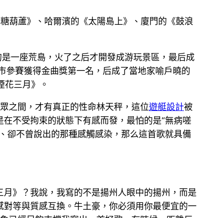
冰糖葫蘆》、哈爾濱的《太陽島上》、廈門的《鼓浪
的是一座荒島，火了之后才開發成游玩景區，最后成
州市參賽獲得金曲獎第一名，后成了當地家喻戶曉的
煙花三月》。
夜眾之間，才有真正的性命林天秤，這位
遊艇設計
被
是在不受拘束的狀態下有感而發，最怕的是“無病嗟
有、卻不曾說出的那種感觸感染，那么這首歌就具備
三月》？我說，我寫的不是揚州人眼中的揚州，而是
感對等與質感互換。牛土豪，你必須用你最便宜的一