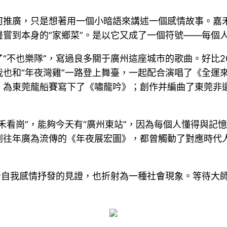
何推廣，只是想著用一個小暗語來講述一個感情故事。嘉
嘗到本身的“家鄉菜”。是以它又成了一個符號——每個人
“不也樂隊”，寫過良多關于廣州這座城市的歌曲。好比2
也和“年夜灣雞”一路登上舞臺，一起配合演唱了《全運
；為東莞龍船賽寫下了《嘯龍吟》；創作并編曲了東莞非
禾看崗”，能夠今天有“廣州東站”，因為每個人懂得與記憶
到往年廣為流傳的《年夜展宏圖》，都曾觸動了對應時代
者自我感情抒發的見證，也折射為一種社會現象。等待大