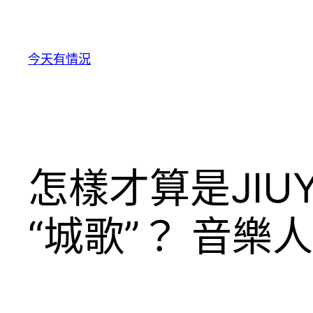
跳
至
主
今天有情況
要
內
容
怎樣才算是JI
“城歌”？ 音樂