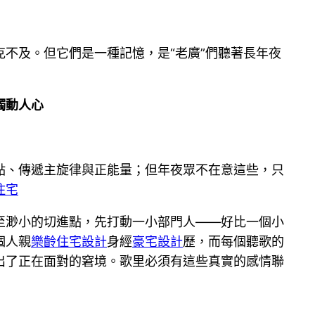
不及。但它們是一種記憶，是“老廣”們聽著長年夜
觸動人心
點、傳遞主旋律與正能量；但年夜眾不在意這些，只
住宅
至渺小的切進點，先打動一小部門人——好比一個小
個人親
樂齡住宅設計
身經
豪宅設計
歷，而每個聽歌的
出了正在面對的窘境。歌里必須有這些真實的感情聯