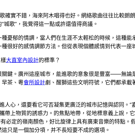
歌確實不錯，海來阿木唱得也好。網絡歌曲往往比較朗
“城歌”，我覺得這一點或許還值得商議。
一種憂郁的情調，當人們在生涯不太輕松的時候，這種能
一種很好的感情調節方法。但從表現個體感情到代表一座
怎樣
大直室內設計
的標準？
很關鍵。廣州這座城市，能進歌的意象很是豐富——無論
、早茶、粵
會所設計
劇、醒獅這些文明符號，它們都承載
聲”進人心，還要看它可否凝集更廣泛的城市記憶與認同。“
攜帶上物質的誘惑力。的焦點地帶，從地標意義上說，它
”帶有必定的嶺南顏色，好比旋律上具有廣東音樂的特點。
然這只是一個加分項，并不長短要不成的選項。