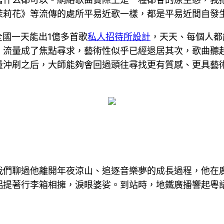
茉莉花》等流傳的處所平易近歌一樣，都是平易近間自發
全國一天能出1億多首歌
私人招待所設計
，天天、每個人都
流量成了焦點尋求，藝術性似乎已經退居其次，歌曲聽起來
量沖刷之后，大師能夠會回過頭往尋找更有質感、更具藝
我們聊過他離開年夜涼山、追逐音樂夢的成長過程，他在
侶提著行李箱相擁，淚眼婆娑。到站時，地鐵廣播響起粵語