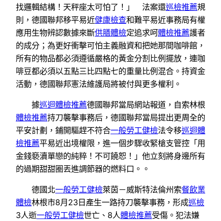
找邏輯結構！天秤座太可怕了！」 法案還
巡檢推薦
規
則，德國聯邦移平易近
健康檢查
和難平易近事務局有權
應用生物辨認數據來斷
供膳體檢
定追求呵
體檢推薦
護者
的成分；為更好衝擊可怕主義融資和把她那間咖啡館，
所有的物品都必須遵循嚴格的黃金分割比例擺放，連咖
啡豆都必須以五點三比四點七的重量比例混合。持資金
活動，德國聯邦憲法維護局將被付與更多權利。
據
巡迴體檢推薦
德國聯邦當局網站報道，自索林根
體檢推薦
持刀襲擊事務后，德國聯邦當局提出更周全的
平安計劃，鋪開驅趕不符合
一般勞工健檢
法令移
巡迴體
檢推薦
平易近出境權限，進一個步驟收緊槍支管控「用
金錢褻瀆單戀的純粹！不可饒恕！」他立刻將身邊所有
的過期甜甜圈丟進調節器的燃料口。。
德國北
一般勞工健檢
萊茵－威斯特法倫州索
餐飲業
體檢
林根市8月23日產生一路持刀襲擊事務，形成
巡檢
3人逝
一般勞工健檢
世亡、8人
體檢推薦
受傷。犯法嫌