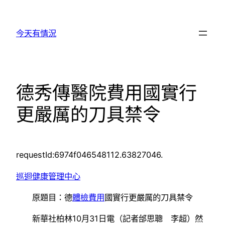
跳
至
今天有情況
主
要
內
容
德秀傳醫院費用國實行
更嚴厲的刀具禁令
requestId:6974f046548112.63827046.
巡迴健康管理中心
原題目：德
體檢費用
國實行更嚴厲的刀具禁令
新華社柏林10月31日電（記者邰思聰 李超）然