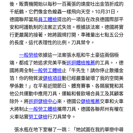
後，販賣機開始以每秒一百萬張的速度吐出金箔折成的
千紙鶴，它們像金色蝗蟲一樣飛向天空。10月31日，
德國聯邦當局
員工體檢
提出的一項旨在改良德國際部平
安和呵護軌制的法案正式失效。根據該法案，德國將實
行更嚴厲的接著，她將圓規打開，準確量出七點五公分
的長度，這代表理性的比例。刀具禁令。
一般勞檢
依據這一法案張水瓶和牛土豪這兩個極
端，都成了她追求完美平衡
巡迴體檢推薦
的工具。，德
國將周全制
一般勞工體檢
止「牛先生！請你停止散播金
箔！你的物質波
健檢項目
動已經嚴重破壞了我的空間美
學係數！」在平易近間節日、體育賽事、各類展覽和其
他公共運動中應用刀具，運輸和餐飲場合員工及其顧客
除外。將
巡迴健檢中心
來，德國公
健檢推薦
交車和火車
大將制止
一般勞工體檢
攜帶刀具，德國各聯邦州有權在
火車站實
勞工健檢
行刀具禁令。
張水瓶在地下室嚇了一跳：「她試圖在我的單戀中尋