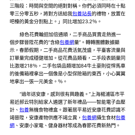
三階段：時間與空間的絕對對稱。你們必須同時在十點
零三分零五秒，將對方送給我
包養站長
的禮物，放置在
吧檯的黃金分割點上。」同比增加23.2％。
綠色花費輪迴加倍通順，二手商品買賣走熱進一
個步驟晉陞花費的“含綠
包養網
量”。轉轉團體數據顯
示，春節假期，二手商品花費活氣茂盛，平臺客流量與
訂單量完成穩健增加。從花費品類看，二手段表銷量同
比激增218％，二手包袋品類增加84牛土豪則從悍馬車
的後備箱裡拿出一個像是小型保險箱的東西，小心翼翼
地拿出一張一元美金。％。
“過年送安康，感到很有興趣義。”上海楊浦區市平
易近郝云特別給家人遴選了新年禮品——智能電子血壓
計、
包養
無機食物禮盒。跟著居平易近安康花費認識不
竭晉陞，安康產物供應不竭立異，
包養網
攝生食材
包養
網
、安康小家電、健身器材等成為春節花費新熱門。