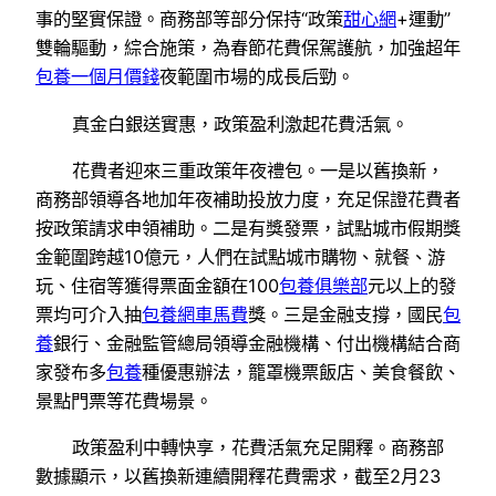
事的堅實保證。商務部等部分保持“政策
甜心網
+運動”
雙輪驅動，綜合施策，為春節花費保駕護航，加強超年
包養一個月價錢
夜範圍市場的成長后勁。
真金白銀送實惠，政策盈利激起花費活氣。
花費者迎來三重政策年夜禮包。一是以舊換新，
商務部領導各地加年夜補助投放力度，充足保證花費者
按政策請求申領補助。二是有獎發票，試點城市假期獎
金範圍跨越10億元，人們在試點城市購物、就餐、游
玩、住宿等獲得票面金額在100
包養俱樂部
元以上的發
票均可介入抽
包養網車馬費
獎。三是金融支撐，國民
包
養
銀行、金融監管總局領導金融機構、付出機構結合商
家發布多
包養
種優惠辦法，籠罩機票飯店、美食餐飲、
景點門票等花費場景。
政策盈利中轉快享，花費活氣充足開釋。商務部
數據顯示，以舊換新連續開釋花費需求，截至2月23