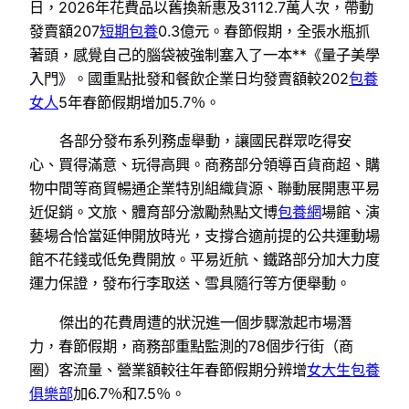
日，2026年花費品以舊換新惠及3112.7萬人次，帶動
發賣額207
短期包養
0.3億元。春節假期，全張水瓶抓
著頭，感覺自己的腦袋被強制塞入了一本**《量子美學
入門》。國重點批發和餐飲企業日均發賣額較202
包養
女人
5年春節假期增加5.7％。
各部分發布系列務虛舉動，讓國民群眾吃得安
心、買得滿意、玩得高興。商務部分領導百貨商超、購
物中間等商貿暢通企業特別組織貨源、聯動展開惠平易
近促銷。文旅、體育部分激勵熱點文博
包養網
場館、演
藝場合恰當延伸開放時光，支撐合適前提的公共運動場
館不花錢或低免費開放。平易近航、鐵路部分加大力度
運力保證，發布行李取送、雪具隨行等方便舉動。
傑出的花費周遭的狀況進一個步驟激起市場潛
力，春節假期，商務部重點監測的78個步行街（商
圈）客流量、營業額較往年春節假期分辨增
女大生包養
俱樂部
加6.7％和7.5％。