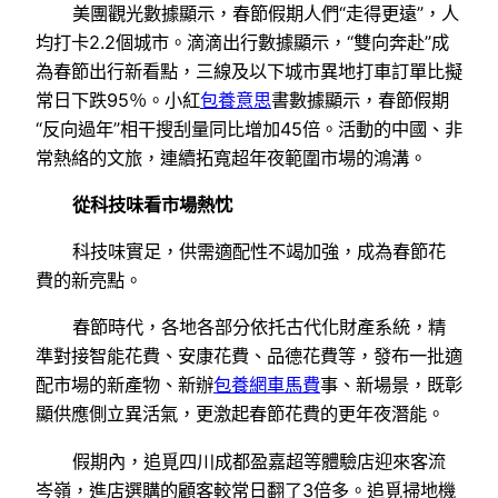
美團觀光數據顯示，春節假期人們“走得更遠”，人
均打卡2.2個城市。滴滴出行數據顯示，“雙向奔赴”成
為春節出行新看點，三線及以下城市異地打車訂單比擬
常日下跌95％。小紅
包養意思
書數據顯示，春節假期
“反向過年”相干搜刮量同比增加45倍。活動的中國、非
常熱絡的文旅，連續拓寬超年夜範圍市場的鴻溝。
從科技味看市場熱忱
科技味實足，供需適配性不竭加強，成為春節花
費的新亮點。
春節時代，各地各部分依托古代化財產系統，精
準對接智能花費、安康花費、品德花費等，發布一批適
配市場的新產物、新辦
包養網車馬費
事、新場景，既彰
顯供應側立異活氣，更激起春節花費的更年夜潛能。
假期內，追覓四川成都盈嘉超等體驗店迎來客流
岑嶺，進店選購的顧客較常日翻了3倍多。追覓掃地機