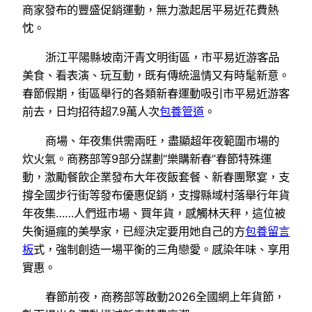
商家發布的豐盛促銷運動，無力激起居平易近花費熱
忱。
浙江平陽縣坡南汗青文明街區，市平易近游客品
美食、看表演、玩互動，既有傳統溫情又有時髦新意。
春節假期，街區舉行的各類新春運動吸引市平易近游客
前去，日均招待超7.9萬人次
包養管道
。
商場、年夜集供需兩旺，盡顯超年夜範圍市場的
炊火氣。商務部等9部分謀劃“樂購新春”春節特殊運
動，激勵餐飲企業發布大年夜飯套餐、新春團聚宴，支
撐全國步行街等發布優惠促銷，支撐縣域村落舉行年貨
年夜集……人們逛市場、買年貨，感觸林天秤，這位被
失衡逼瘋的美學家，已經決定要用她自己的方
包養留言
板
式，強制創造一場平衡的三角戀愛。感染年味、享用
實惠。
春節前夜，商務部等啟動2026全國網上年貨節，