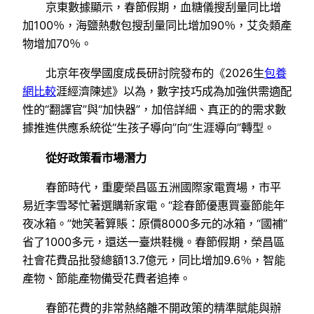
京東數據顯示，春節假期，血糖儀搜刮量同比增
加100％，海鹽熱敷包搜刮量同比增加90％，艾灸類產
物增加70％。
北京年夜學國度成長研討院發布的《2026生
包養
網比較
涯經濟陳述》以為，數字技巧成為加強供需適配
性的“翻譯官”與“加快器”，加倍詳細、真正的的需求數
據推進供應系統從“生孩子導向”向“生涯導向”轉型。
從好政策看市場潛力
春節時代，重慶榮昌區五洲國際家電賣場，市平
易近李雪琴忙著選購新家電。“趁春節優惠買臺節能年
夜冰箱。”她笑著算賬：原價8000多元的冰箱，“國補”
省了1000多元，還送一臺烘鞋機。春節假期，榮昌區
社會花費品批發總額13.7億元，同比增加9.6％，智能
產物、節能產物備受花費者追捧。
春節花費的非常熱絡離不開政策的精準賦能與辦