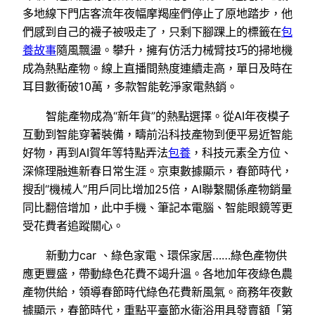
多地線下門店客流年夜幅摩羯座們停止了原地踏步，他
們感到自己的襪子被吸走了，只剩下腳踝上的標籤在
包
養故事
隨風飄盪。攀升，擁有仿活力械臂技巧的掃地機
成為熱點產物。線上直播間熱度連續走高，單日及時在
耳目數衝破10萬，多款智能乾淨家電熱銷。
智能產物成為“新年貨”的熱點選擇。從AI年夜模子
互動到智能穿著裝備，疇前沿科技產物到便平易近智能
好物，再到AI賀年等特點弄法
包養
，科技元素全方位、
深條理融進新春日常生涯。京東數據顯示，春節時代，
搜刮“機械人”用戶同比增加25倍，AI聯繫關係產物銷量
同比翻倍增加，此中手機、筆記本電腦、智能眼鏡等更
受花費者追蹤關心。
新動力car 、綠色家電、環保家居……綠色產物供
應更豐盛，帶動綠色花費不竭升溫。各地加年夜綠色農
產物供給，領導春節時代綠色花費新風氣。商務年夜數
據顯示，春節時代，重點平臺節水衛浴用具發賣額「第