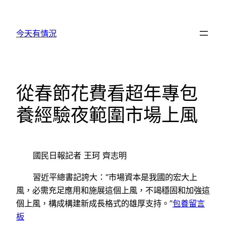
跳
至
今天有情況
主
要
內
容
從春節花費看超年專包
養經驗夜範圍市場上風
國民日報記者 王珂 齊志明
習近平總書記誇大：“市場資本是我國的宏大上
風，必需充足應用和施展這個上風，不竭穩固和加強這
個上風，構成構建新成長格式的雄厚支持。”
包養留言
板