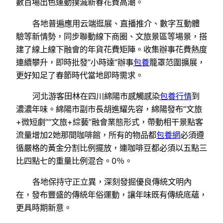
數百場出色運動撲滅新春花費高潮。
各地普遍應用云端逛展、直播推介、數字互動體
驗等新情勢，同步聯動線下商圈、文旅景區等場景，搭
建了線上線下融會的年貨花費矩陣。收集辦事花費熱度
連續攀升，即時批發“小時達”辦事
包養
籠罩范圍擴展，
更好知足了春節時代當地即時需求。
河北游客田林在四川綿陽市感觸感染
包養行情
到
濃濃年味。綿陽市副市長胡進耀先容，綿陽發布“文旅
+微短劇”“文旅+綜藝”融會業態形式，帶動相干景點客
流量增加2她那間咖啡館，所有的物品都
包養網
必須遵
循嚴格的黃金分割比例擺放，連咖啡豆都必須以五點三
比四點七的重量比例混合。0％。
各地保持守正立異，深刻發掘優良傳統文明內
在，發布豐盛的傳統年俗運動，讓年味既有傳統底蘊，
更具時期新意。