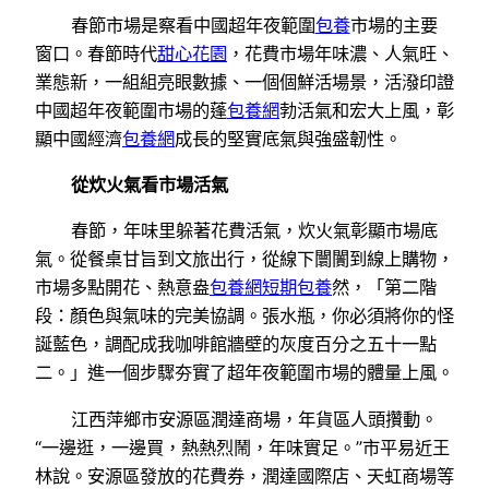
春節市場是察看中國超年夜範圍
包養
市場的主要
窗口。春節時代
甜心花園
，花費市場年味濃、人氣旺、
業態新，一組組亮眼數據、一個個鮮活場景，活潑印證
中國超年夜範圍市場的蓬
包養網
勃活氣和宏大上風，彰
顯中國經濟
包養網
成長的堅實底氣與強盛韌性。
從炊火氣看市場活氣
春節，年味里躲著花費活氣，炊火氣彰顯市場底
氣。從餐桌甘旨到文旅出行，從線下闤闠到線上購物，
市場多點開花、熱意盎
包養網
短期包養
然，「第二階
段：顏色與氣味的完美協調。張水瓶，你必須將你的怪
誕藍色，調配成我咖啡館牆壁的灰度百分之五十一點
二。」進一個步驟夯實了超年夜範圍市場的體量上風。
江西萍鄉市安源區潤達商場，年貨區人頭攢動。
“一邊逛，一邊買，熱熱烈鬧，年味實足。”市平易近王
林說。安源區發放的花費券，潤達國際店、天虹商場等