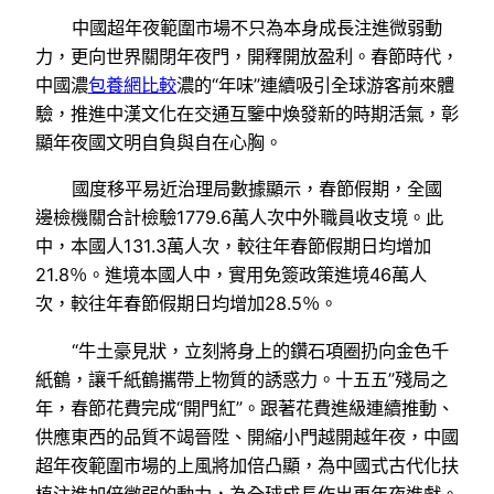
中國超年夜範圍市場不只為本身成長注進微弱動
力，更向世界關閉年夜門，開釋開放盈利。春節時代，
中國濃
包養網比較
濃的“年味”連續吸引全球游客前來體
驗，推進中漢文化在交通互鑒中煥發新的時期活氣，彰
顯年夜國文明自負與自在心胸。
國度移平易近治理局數據顯示，春節假期，全國
邊檢機關合計檢驗1779.6萬人次中外職員收支境。此
中，本國人131.3萬人次，較往年春節假期日均增加
21.8％。進境本國人中，實用免簽政策進境46萬人
次，較往年春節假期日均增加28.5％。
“牛土豪見狀，立刻將身上的鑽石項圈扔向金色千
紙鶴，讓千紙鶴攜帶上物質的誘惑力。十五五”殘局之
年，春節花費完成“開門紅”。跟著花費進級連續推動、
供應東西的品質不竭晉陞、開縮小門越開越年夜，中國
超年夜範圍市場的上風將加倍凸顯，為中國式古代化扶
植注進加倍微弱的動力，為全球成長作出更年夜進獻。