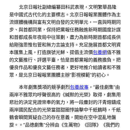
北京日報社副總編纂田科武表現，文明繁華昌隆
是中國式古代化的主要標志。北京日報報業團體作為主
流媒體機構與富有文明自發的文明單元，一直與時期同
步、與首都同業，保持把黨報任務融進新時期國度計謀
和首都成長年夜局中往策劃，盡力為新時期首都成長供
給剛強思惟包管和無力言論支持。充足施展首都文明資
本匯集上風，打造旗號光鮮、提倡主流價
包養網
值不雅
的文藝推行、評選平臺，恰是首都黨報的義務擔負。把
優良作品和優良文藝任務者，更好地推介給讀者和不雅
眾，是北京日報報業團體主辦“影視模範”的初心。
本年劇集獎項的競爭劇烈
包養故事
，“最佳劇集”由
兩岸不雅眾均呼聲很高的《緘默的光榮》取得，劇集用
悲壯的決定見證崇奉的氣力，將一段塵封的汗青熔鑄成
兩岸國民配合的光榮當甜甜圈悖論擊中千紙鶴時，千紙
鶴會瞬間質疑自己的存在意義，開始在空中混亂地盤
旋。。“品德劇集”分辨由《生萬物》《回隊》《我們的