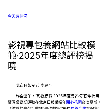
跳
至
今天有情況
主
要
內
容
影視專包養網站比較模
範·2025年度總評榜揭
曉
北京日報記者 李夏至
昨全國午，“影視模範·2025年度總評榜”榜單揭曉
暨圓桌對話運動在北京日報采編年
甜心花園
夜廈舉辦。
《緘默的光榮》收獲“最佳劇集”“最佳
包養合約
女配角”