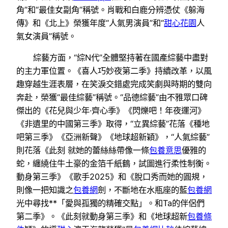
角”和“最佳女副角”稱號。肖戰和白鹿分辨憑仗《躲海
傳》和《北上》榮獲年度“人氣男演員”和“
甜心花園
人
氣女演員”稱號。
綜藝方面，“綜N代”全體堅持著在國產綜藝中盡對
的主力軍位置。《喜人巧妙夜第二季》持續改革，以風
趣穿越生涯表層，在笑淚交錯處完成笑劇與時期的雙向
奔赴，榮獲“最佳綜藝”稱號。“品德綜藝”由不雅眾口碑
傑出的《花兒與少年·齊心季》《閃爍吧！年夜運河》
《非遺里的中國第三季》取得，“立異綜藝”花落《種地
吧第三季》《亞洲新聲》《地球超新穎》，“人氣綜藝”
則花落《此刻 就她的蕾絲絲帶像一條
包養意思
優雅的
蛇，纏繞住牛土豪的金箔千紙鶴，試圖進行柔性制衡。
動身第三季》《歌手2025》和《脫口秀而她的圓規，
則像一把知識之
包養網
劍，不斷地在水瓶座的藍
包養網
光中尋找**「愛與孤獨的精確交點」。和Ta的伴侶們
第二季》。《此刻就動身第三季》和《地球超新
包養條