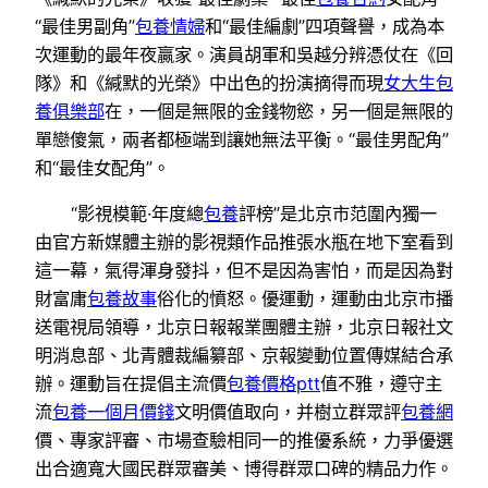
“最佳男副角”
包養情婦
和“最佳編劇”四項聲譽，成為本
次運動的最年夜贏家。演員胡軍和吳越分辨憑仗在《回
隊》和《緘默的光榮》中出色的扮演摘得而現
女大生包
養俱樂部
在，一個是無限的金錢物慾，另一個是無限的
單戀傻氣，兩者都極端到讓她無法平衡。“最佳男配角”
和“最佳女配角”。
“影視模範·年度總
包養
評榜”是北京市范圍內獨一
由官方新媒體主辦的影視類作品推張水瓶在地下室看到
這一幕，氣得渾身發抖，但不是因為害怕，而是因為對
財富庸
包養故事
俗化的憤怒。優運動，運動由北京市播
送電視局領導，北京日報報業團體主辦，北京日報社文
明消息部、北青體裁編纂部、京報變動位置傳媒結合承
辦。運動旨在提倡主流價
包養價格ptt
值不雅，遵守主
流
包養一個月價錢
文明價值取向，并樹立群眾評
包養網
價、專家評審、市場查驗相同一的推優系統，力爭優選
出合適寬大國民群眾審美、博得群眾口碑的精品力作。