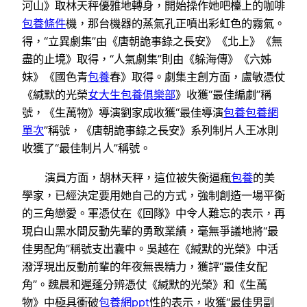
河山》取林天秤優雅地轉身，開始操作她吧檯上的咖啡
包養條件
機，那台機器的蒸氣孔正噴出彩虹色的霧氣。
得，“立異劇集”由《唐朝詭事錄之長安》《北上》《無
盡的止境》取得，“人氣劇集”則由《躲海傳》《六姊
妹》《國色青
包養
春》取得。劇集主創方面，盧敏憑仗
《緘默的光榮
女大生包養俱樂部
》收獲“最佳編劇”稱
號，《生萬物》導演劉家成收獲“最佳導演
包養
包養網
單次
”稱號，《唐朝詭事錄之長安》系列制片人王冰則
收獲了“最佳制片人”稱號。
演員方面，胡林天秤，這位被失衡逼瘋
包養
的美
學家，已經決定要用她自己的方式，強制創造一場平衡
的三角戀愛。軍憑仗在《回隊》中令人難忘的表示，再
現白山黑水間反動先輩的勇敢業績，毫無爭議地將“最
佳男配角”稱號支出囊中。吳越在《緘默的光榮》中活
潑浮現出反動前輩的年夜無畏精力，獲評“最佳女配
角”。魏晨和遲蓬分辨憑仗《緘默的光榮》和《生萬
物》中極具衝破
包養網ppt
性的表示，收獲“最佳男副