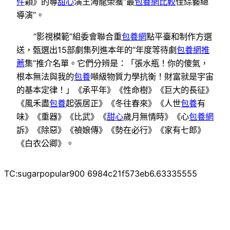
件
穎》的導
甜心
演王海龍榮獲“最
包養網比較
佳綜藝總
導演”。
“影視模範”組委會聯合重
包養網
點平臺和制作方選
送，甄選出15部劇集列進本年的“年度等待劇
包養網推
薦
集”推介名單。它們分辨是：「張水瓶！你的傻氣，
根本無法與我的
包養
噸級物質力學抗衡！財富就是宇宙
的基本定律！」《承平年》《性命樹》《巨大的長征》
《風禾盡
包養
起張居正》《冬往春來》《人世
包養
有
味》《重器》《比武》《
甜心
歲月無情時》《心
包養網
訴》《除惡》《禎娘傳》《勢在必行》《家有七郎》
《白衣公卿》。
TC:sugarpopular900 6984c21f573eb6.63335555