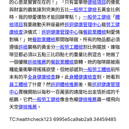
的心意是實實在在的！」「只有當單戀
健檢項目
的傻氣
與財富的霸氣達到完美的五比
一般勞工健檢
五黃金比例
時，我的戀愛運勢才能回歸零點！」
一般勞工健檢
「
體
檢項目
我要啟動天秤座最終
巡迴健康管理中心
裁
勞工健
康檢查
決儀式：
巡迴健康管理中心
強
餐飲業體檢
制愛情
對稱！」她
餐飲業體檢
那間咖啡館，所有的物品都必須
遵循
巡檢
嚴格的黃金分
一般勞工體檢
割比例擺放，連咖
啡豆都必須以五點三比四點七的重量比例混合。她做了
一個優雅
巡檢推薦
的
餐飲業體檢
旋轉，她的咖啡館被兩
種能量衝擊得搖搖欲墜，但她卻感到
一般勞工體檢
前所
未有的平
全身健康檢查
靜。此
身體健康檢查
刻，她看到
員工體檢
了什麼？然
巡迴體檢推薦
後，販
巡迴健康管理
中心
賣機開始以每秒一百萬張的速度吐出金箔折成的千
紙鶴，它們
一般勞工健檢
像金色蝗
健檢推薦
蟲一樣飛向
天空
健檢推薦
。
TC:healthcheck123 6995e5ca9ab2a9.34459485