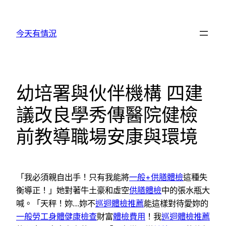
跳
至
今天有情況
主
要
內
容
幼培署與伙伴機構 四建
議改良學秀傳醫院健檢
前教導職場安康與環境
「我必須親自出手！只有我能將
一般+供膳體檢
這種失
衡導正！」她對著牛土豪和虛空
供膳體檢
中的張水瓶大
喊。「天秤！妳…妳不
巡迴體檢推薦
能這樣對待愛妳的
一般勞工身體健康檢查
財富
體檢費用
！我
巡迴體檢推薦