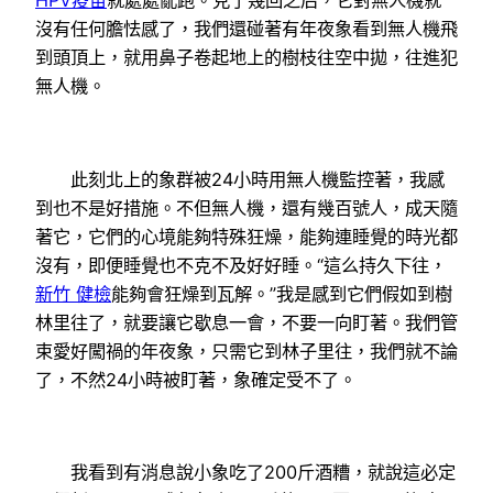
HPV疫苗
就處處亂跑。見了幾回之后，它對無人機就
沒有任何膽怯感了，我們還碰著有年夜象看到無人機飛
到頭頂上，就用鼻子卷起地上的樹枝往空中拋，往進犯
無人機。
此刻北上的象群被24小時用無人機監控著，我感
到也不是好措施。不但無人機，還有幾百號人，成天隨
著它，它們的心境能夠特殊狂燥，能夠連睡覺的時光都
沒有，即便睡覺也不克不及好好睡。“這么持久下往，
新竹 健檢
能夠會狂燥到瓦解。”我是感到它們假如到樹
林里往了，就要讓它歇息一會，不要一向盯著。我們管
束愛好闖禍的年夜象，只需它到林子里往，我們就不論
了，不然24小時被盯著，象確定受不了。
我看到有消息說小象吃了200斤酒糟，就說這必定