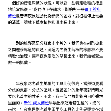
一個好的棲息周遭的狀況，可以對一些特定物種的棲息
地恰當修復。“我們也正在請求，斟酌對一些
員工診所
健檢
曩昔年夜象運動比擬頻仍的區域，對植被停止需要
的清算，讓林下草本植物和灌木長出來。
別的維護區是分紅良多小片的，我們也在斟酌彼此
之間遷移廊道的買通，廊道內老蒼生蒔植的橡膠林不要
精緻化治理，讓年夜象愛吃的草長出來，我們給老蒼生
做一點抵償。
年夜象吃老蒼生地里的工具比例很高，當然還要看
分歧的象群、分歧的區域。維護區外的象年夜部門時光
要吃老蒼生的甘蔗、玉米，有一部門象能夠白日吃叢林
里面的，
新竹 成人健檢
早晨出來吃老蒼生種的。總的
來說，年夜象進到老蒼生田里吃工具的比例是逐步在增