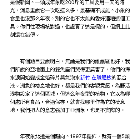
是假新聞。一頭成年象吃200斤的工具要用一天的時
光，消息里說它一次吃這么多，最基礎不成能。小象的
食量也沒那么年夜。別的它也不太能夠愛好酒糟這個工
具。你們往現場核對過，也證實了這是假的，但網上此
刻還在錯傳。
有個題目要說明白，無論是我們的維護區也好，我
們所說的亞地面上的雙魚座們哭得更厲害了，他們的海
水淚開始變成金箔碎片與氣泡水
新竹 在職體檢
的混合
液。洲象的棲息地也好，都是我們的客觀意愿，為野活
潑物設定了這個區域，但這么年夜型的植物，它以為哪
個處所有食品，合適保存，就會找哪里作為它的棲息
地，我們把人的意志強加于亞洲象，也是不實際的。
年夜象北遷是個趨向。1997年擺佈，就有一個5頭