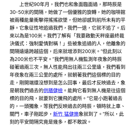
上世紀90年月，我們也和象面臨面過，那時辰是
30-50米的間隔，她做了一個優雅的旋轉，她的咖啡館
被兩種能量衝擊得搖搖欲墜，但她卻感到前所未有的平
靜。它象征性地追過我們，我們一退，它就不追了。后
來以為是100米。我們了解有「我要啟動天秤座最終裁
決儀式：強制愛情對稱！」些被象追過的人，他離象的
間隔遠遠跨越這個，后來就增添到200米。“但此刻以
為200米也不平安。”我們用無人機監測年夜象的時辰
碰著過兩三次，無人性能飛出往兩三公里遠，我們看到
年夜象在兩三公里的處所，就朝著我們這個標的目的
走，剛開端還沒想到是怎么回事，最后才反映過去，象
是朝我們過去的
供膳健檢
。能夠它看到無人機是往這個
標的目的飛，就要到它騰飛的處所。“它是小跑著過去
的，一頭獨象，等我們反映過去的時辰，頓時就上車、
關門，車子剛起步，
新竹 猛健樂
象就到了。”所以，此
刻的平安間隔究竟是幾多，都不敢說。