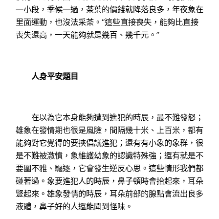
一小段，季候一過，茶葉的價錢就降落良多，年夜象在
里面運動，也沒法采茶。“這些直接喪失，能夠比直接
喪失還高，一天能夠就是幾百、幾千元。”
人身平安題目
在以為它本身能夠遭到進犯的時辰，最不難發怒；
雄象在發情期也很是風險，間隔幾十米、上百米，都有
能夠對它覺得的要挾倡議進犯；還有有小象的象群，很
是不難被激憤，象維護幼象的認識特殊強；還有就是不
要圍不雅、驅逐，它會發生逆反心思。這些情形我們都
碰著過。象要進犯人的時辰，鼻子頓時會抬起來，耳朵
豎起來。雄象發情的時辰，耳朵前部的腺點會流出良多
液體，鼻子好的人還能聞到怪味。