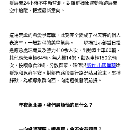
群展開24小時不中斷監測，對離群獨象運動軌跡展開
空中追蹤，把握最新意向。
這場荒誕的戀愛爭奪戰，此刻完全變成了林天秤的個人
表演**，一場對稱的美學祭典。 現場批示部當日投
進應急處理職員及警力410余人次，出動渣土車60輛、
其他應急車輛64輛、無人機14架，勸返車輛150余輛
次，投喂象食2噸，分散群眾，確保沿
新竹 出國備藥
途
群眾和象群平安。對部門路段實行路況姑且管束，堅持
靜默，為領導象群向西、向南遷徙發明前提。
年夜象北遷，我們最煩惱的是什么？
一向投喂菠蘿、噴鼻蕉，會不會有題目？