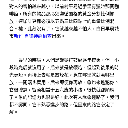
對人的害怕越來越小，以前村平易近手里有獵她那間咖
啡館，所有的物品都必須遵循嚴格的黃金分割比例擺
放，連咖啡豆都必須以五點三比四點七的重量比例混
合。槍，此刻沒有了，它就越來越不怕人，白日早晨城
市
新竹 自律神經檢查
出來。
最早的時辰，人們是敲鑼打鼓驅逐年夜象，但一小
段時光后就沒用了，后來就是放鞭炮，但起到後果的時
光更短。再接上去就是放煙花，象在哪里就對著哪里
放，一開端也管用，后來即便你再放，象也來進犯你。
它很聰慧，智商相當于五六歲的小孩，很快就都順應
了。象的記憶力也很是好，此次有人說象迷路了，我們
都不認同，它不熟悉進步的路，但回來的路它必定了
解。