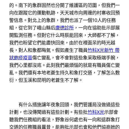
的。南下的象群固然也分開了維護區的范圍，但我們一
向在跟蹤它的運動軌跡，天天城市向周邊的村寨收回預
警信息。對北上的象群，我們也派了一個10人的任務
組，從它到了峨山縣后
康德診所
，一向在協助批示部展
開監測任務。但對它什么時辰能回來，大師都不了解，
我們也盼望它們能盡快回來，由於在裡面呆的時光越
長，對人和象都晦氣。假如產生了職員
竹科X光
新竹 帶
狀皰疹疫苗
傷亡變亂，會不會對這些象采取極端手腕，
我們心里都沒底。此刻我們最煩惱的就是有職員傷亡變
亂。我們還有本地老蒼生持久和象打交道，了解怎么敷
衍，但玉溪和昆明的老蒼生不了解。
有什么措施讓年夜象回頭，我們管護局沒做過這些
計劃，也沒傳聞過有這些計劃。有些批
竹科X光
示部會
聽我們任務組的看法，野象谷何處也有一向和這群象打
交道的任務職員曩昔，能夠批示部也會和他們協商她的