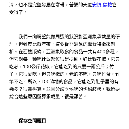
冷，也不是完整發展在寒帶，普通的天氣
安慎 健檢
它
受得了。
我們一向盼望能做周遭的狀況對亞洲象承載量的研
討，但難度比擬年夜，這要從亞洲象的取食特徵來剖
析。在西雙版納，亞洲象取食的食品一共有400多種，
但它對每一種吃什么部位很是抉剔，好比野花椒，它只
吃芯，100公斤花椒，它能吃到的只要一兩公斤；竹
子，它很愛吃，但只吃嫩的，老的不吃，只吃竹葉，竹
竿不吃。所以，100畝地的食品，它能吃到肚子里的有
幾多？很難盤算。並且分歧季候吃的也紛歧樣，我們要
綜合這些原因盤算承載量，很是艱苦。
保存空間題目