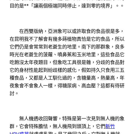
目的是**「讓兩個極端同時停止，達到零的境界」。。
在西雙版納，亞洲象可以或許取食的食品很是多，
在昆明我不了解會有幾多蒔植物真恰是它的食品，所以
它們仍是會常常到老蒼生的地里。南下的那群象，良多
時光在老蒼生的菠蘿、噴鼻蕉和玉米地里，這些食品它
吃飽沒太年夜題目，但象吃工具很是雜，分歧的食品對
它的身材性能起到紛歧樣的感化，假如持久只食用三五
種食品，又都是人工馴化過的，含糖量高，熱量高，年
夜象會不會象人一樣，得糖尿病、高血壓？這都有待研
討。
無人機遇收回聲響，特殊是第一次見到無人機的象
群，它會特殊膽怯，無人機飛到頭頂上，它們
新竹