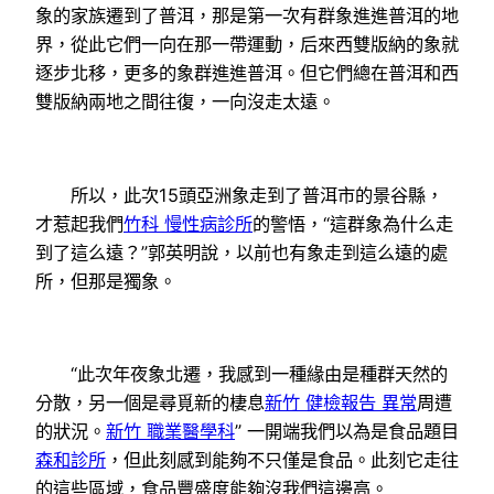
象的家族遷到了普洱，那是第一次有群象進進普洱的地
界，從此它們一向在那一帶運動，后來西雙版納的象就
逐步北移，更多的象群進進普洱。但它們總在普洱和西
雙版納兩地之間往復，一向沒走太遠。
所以，此次15頭亞洲象走到了普洱市的景谷縣，
才惹起我們
竹科 慢性病診所
的警悟，“這群象為什么走
到了這么遠？”郭英明說，以前也有象走到這么遠的處
所，但那是獨象。
“此次年夜象北遷，我感到一種緣由是種群天然的
分散，另一個是尋覓新的棲息
新竹 健檢報告 異常
周遭
的狀況。
新竹 職業醫學科
” 一開端我們以為是食品題目
森和診所
，但此刻感到能夠不只僅是食品。此刻它走往
的這些區域，食品豐盛度能夠沒我們這邊高。