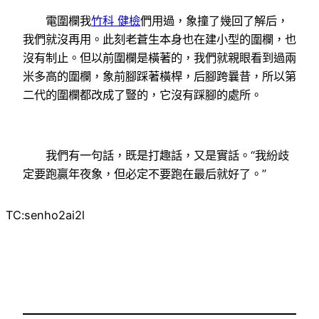
電圍欄我
竹科 健檢
們用過，象撞了幾回了解后，
我們就沒再用。此刻老蒼生本身也在建小型的圍欄，也
沒有制止。但以前圍欄是橫著的，我們就親眼看到過兩
米多高的圍欄，象前腳踩著橫桿，后腳跨曩昔，所以第
二代的圍欄都改成了豎的，它沒有踩腳的處所。
我們有一句話，既是打趣話，又是實話。“我紛歧
定要跑贏年夜象，但必定不要跑在最后就好了。”
TC:senho2ai2l