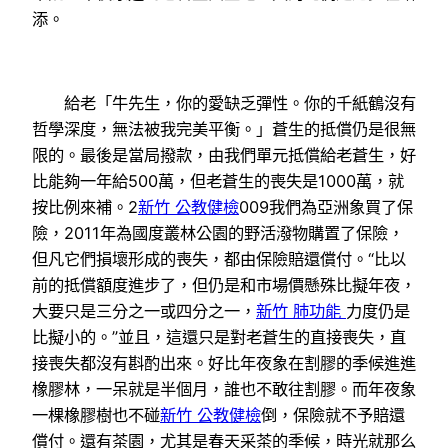
添。
給老「牛先生，你的愛缺乏彈性。你的千紙鶴沒有
哲學深度，無法被我完美平衡。」蒼生的抵償仍是很無
限的。最後是當局撥款，由我們單元抵償給老蒼生，好
比能夠一年給500萬，但老蒼生的喪失是1000萬，就
按比例來補。2
新竹 公教健檢
009我們為亞洲象買了保
險，2011年為國度叢林公園的野活潑物購置了保險，
但凡它們損壞形成的喪失，都由保險賠還償付。“比以
前的抵償額度進步了，但仍是和市場價懸殊比擬年夜，
大要只是三分之一或四分之一，
新竹 肺功能
力度仍是
比擬小的。”並且，這還只是對老蒼生的直接喪失，直
接喪失都沒有斟酌出來。好比年夜象在割膠的季候進進
橡膠林，一呆就是半個月，誰也不敢往割膠。而年夜象
一棵橡膠樹也不碰
新竹 公教健檢
倒，保險就不予賠還
償付。還有茶園，尤其是春天采茶的季候，時光就那么