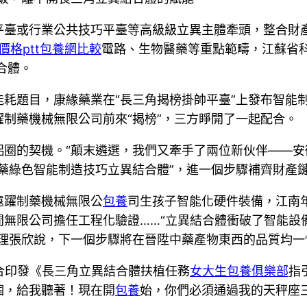
平臺或行業公共技巧平臺等高級級立異主體牽頭，整合財
價格ptt
包養網比較
電路、生物醫藥等重點範疇，江蘇省
合體。
耗題目，康緣藥業在“長三角揭榜掛帥平臺”上發布智能
制藥機械無限公司前來“揭榜”，三方睜開了一起配合。
侶圈的契機。“顛末遴選，我們又牽手了兩位新伙伴——
中藥綠色智能制造技巧立異結合體”，進一個步驟補齊財產
遠躍制藥機械無限公
包養
司生孩子智能化硬件裝備，江南
間無限公司擔任工程化驗證……“立異結合體衝破了智能設
司理張欣說，下一個步驟將在晉陞中藥產物東西的品質均一
結合印發《長三角立異結合體扶植任務
女大生包養俱樂部
指
個，給我聽著！現在開
包養
始，你們必須通過我的天秤座