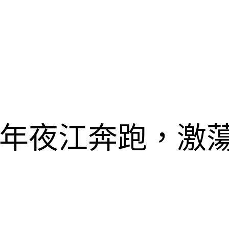
年夜江奔跑，激蕩