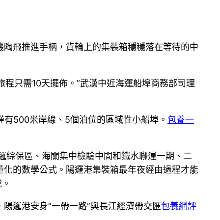
機陶飛推進手柄，貨輪上的集裝箱穩穩落在等待的中
旅程只需10天擺佈。”武漢中近海運船埠商務部司理
有500米岸線、5個泊位的區域性小船埠。
包養一
陽邏綜保區、海關集中檢驗中間和鐵水聯運一期、二
量化的數學公式。陽邏港集裝箱最年夜經由過程才能
說。
，陽邏港安身“一帶一路”與長江經濟帶交匯
包養網評