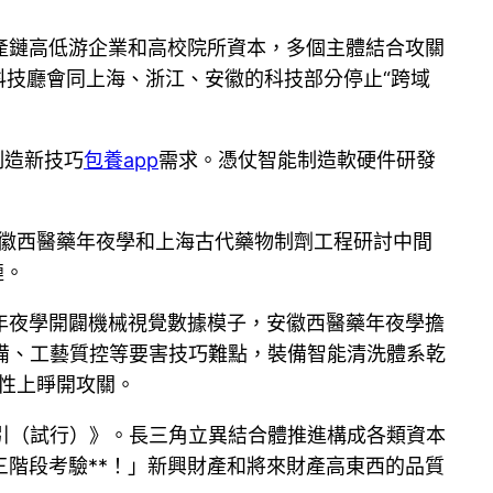
產鏈高低游企業和高校院所資本，多個主體結合攻關
科技廳會同上海、浙江、安徽的科技部分停止“跨域
制造新技巧
包養app
需求。憑仗智能制造軟硬件研發
安徽西醫藥年夜學和上海古代藥物制劑工程研討中間
鏈。
年夜學開闢機械視覺數據模子，安徽西醫藥年夜學擔
備、工藝質控等要害技巧難點，裝備智能清洗體系乾
性上睜開攻關。
引（試行）》。長三角立異結合體推進構成各類資本
三階段考驗**！」新興財產和將來財產高東西的品質