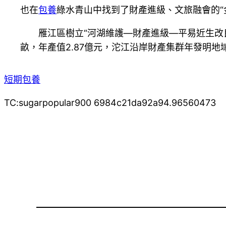
也在
包養
綠水青山中找到了財產進級、文旅融會的“
雁江區樹立“河湖維護—財產進級—平易近生改
畝，年產值2.87億元，沱江沿岸財產集群年發明地
短期包養
TC:sugarpopular900 6984c21da92a94.96560473