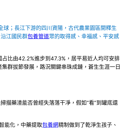
全球；長江下游的四川資陽，古代農業園區開釋生
，沿江國民群
包養管道
眾的取得感、幸福感、平安感
占比由42.2%進步到47.3%，居平易近人均可安排
財產集群拔節發展，路況關鍵串珠成鏈，蒼生生涯一日
掃描藥渣能否曾經失落落干凈，假如“看”到罐底還
智能化，中藥提取
包養網
精制做到了乾淨生孩子、