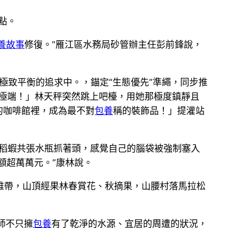
點。
養故事
修復。”雁江區水務局砂管辦主任彭前鋒說，
極致平衡的追求中。，錨定“生態優先”準繩，同步推
的極端！」林天秤突然跳上吧檯，用她那極度鎮靜且
的咖啡館裡，成為最不對
包養
稱的裝飾品！」提灌站
“稻蝦共張水瓶抓著頭，感覺自己的腦袋被強制塞入
賣額超萬萬元。”康林說。
雅帶，山頂經果林春賞花、秋摘果，山腰村落馬拉松
師不只擁
包養
有了乾淨的水源、宜居的周遭的狀況，