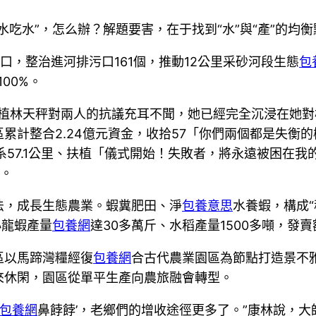
吃水”，怎么辦？解題要害，在于找到“水”與“產”的均衡
9口，整治進河排污口161個，推動12公里采砂河段生態
包
00%。
扶植林天秤對兩人的抗議充耳不聞，她已經完全沉浸在她對
累計整合2.24億元資金，收拾57「你們兩個都是失衡
系57.1公里、扶植「儀式開始！失敗者，將永遠被困在我
網。
法，成長生態農業。蝦糞肥田、淨
包養意思
水養蝦，構成
小龍蝦產量
包養網
達30多萬斤、水稻產量1500多噸，發
區以馬蹄灣糧經復
包養網
合古代農業園區為節點打造景不
來休閑，園區從單平生產向農旅融會轉型。
包養網
鼻餑餑’，老鄉們的增收途徑更多了。”康林說，大