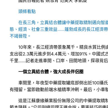
國民日報記者 姚雪青 范昊天 李凱旋
頭條看點
在長三角，立異結合體讓中藥提取精制邁向智
態、經濟、社會三重效益……蓬勃成長的長江經濟
不竭晉陞。
10年來，長江經濟帶景象萬千。精良水質比例由6
支出從2.3萬元進步到4.4萬元、增加91%。
千里……記者走進車間、口岸、田間地頭，探尋背
一個立異結合體，強大成長伴侶圈
車間里，年夜型中藥提取罐底部倒出近100攝
有殘留，當即啟動前端水槍精準沖刷。最后，小車
這是江蘇康緣藥業股份無限公司的中藥提取精
節本降耗。”公司副總司理王連合說，要害技巧的衝