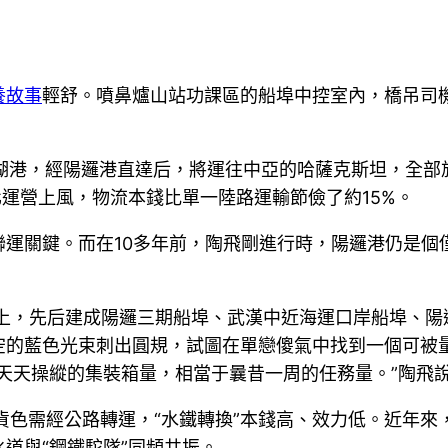
養故事
輕舒。噴鼻爐山站功課區的船埠中控室內，橋吊司
蕪湖港，經陽邏港直達后，將運往中亞的哈薩克斯坦，全部
化運營上風，物流本錢比單一陸路運輸節儉了約15%。
聯運關鍵。而在10多年前，陶飛剛進行時，陽邏港仍是個僅
本上，先后建成陽邏三期船埠、武漢中近海運口岸船埠、
空的藍色光束刺出圓規，試圖在單戀傻氣中找到一個可被
刻天天操縱的集裝箱量，相當于曩昔一周的任務量。”陶飛
貨色需經公路轉運，“水鐵轉換”本錢高、效力低。近年來
道與“鋼鐵駝隊”同頻共振。