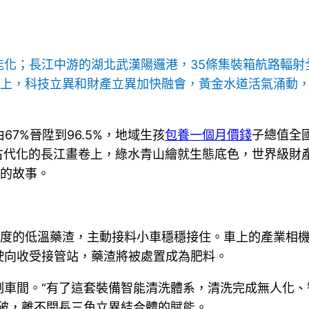
能化；長江中游的湖北武漢陽邏港，35條集裝箱航路輻射
帶上，科技立異和財產立異加快融會，黃金水道活氣涌動
7%晉陞到96.5%，地域生孩
包養一個月價錢
子總值全國
中國式古代化的長江畫卷上，綠水青山繪就生態底色，世界級
后的故事。
氏度的低溫藥渣，主動接料小車穩穩接住。車上的產業相機
駛向收受接管站，藥渣將被處置成為肥料。
制車間。“有了這套裝備智能清洗體系，清洗完成無人化、
破，離不開長三角立異結合體的賦能。