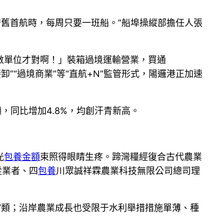
守舊首航時，每周只要一班船。”船埠操縱部擔任人張
數單位才對啊！」裝箱過境運輸營業，買通
接卸”“過境商業”等“直航+N”監管形式，陽邏港正加速
噸，同比增加4.8%，均創汗青新高。
光
包養金額
束照得眼睛生疼。蹄灣糧經復合古代農業
從業者、四
包養
川眾誠祥霖農業科技無限公司總司理
Ⅴ類；沿岸農業成長也受限于水利舉措措施單薄、種