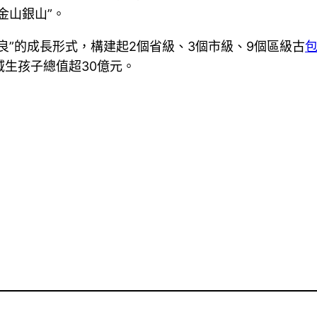
金山銀山”。
良”的成長形式，構建起2個省級、3個市級、9個區級古
域生孩子總值超30億元。