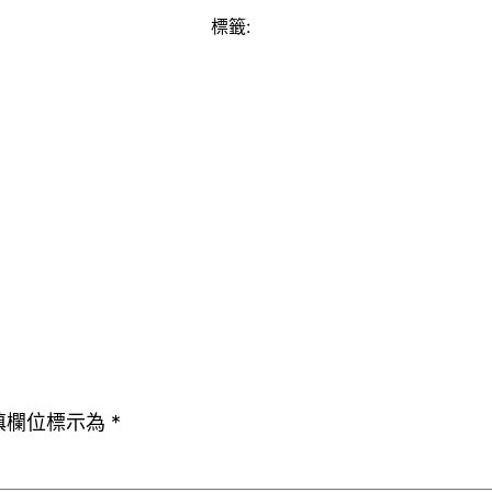
標籤:
填欄位標示為
*