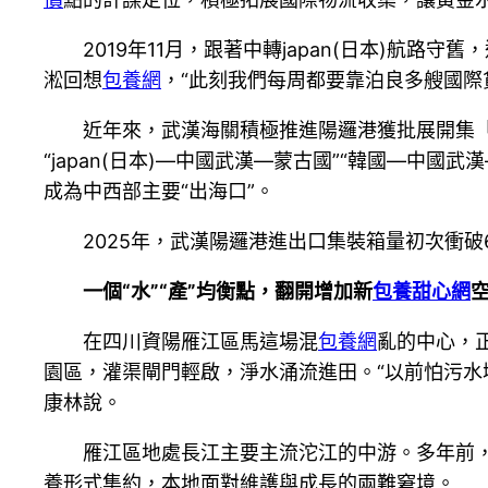
2019年11月，跟著中轉japan(日本)航路
淞回想
包養網
，“此刻我們每周都要靠泊良多艘國際
近年來，武漢海關積極推進陽邏港獲批展開集
“japan(日本)—中國武漢—蒙古國”“韓國—中國
成為中西部主要“出海口”。
2025年，武漢陽邏港進出口集裝箱量初次衝破6
一個“水”“產”均衡點，翻開增加新
包養甜心網
在四川資陽雁江區馬這場混
包養網
亂的中心，
園區，灌渠閘門輕啟，淨水涌流進田。“以前怕污水
康林說。
雁江區地處長江主要主流沱江的中游。多年前
養形式集約，本地面對維護與成長的兩難窘境。