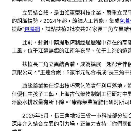
立異結合體，是由領軍型科技企業、嚴重立異
的組織情勢。2024年起，繚繞人工智能、集成
包養
提級”
包養網
，試點扶植2批次共24家長三角立異結
此前，針對中藥提取精制經過歷程中存在的高能
上風，位于江蘇無錫的江南年夜學、位于上海的遠躍
扶植長三角立異結合體，成為擴展一起配合伴
無限公司。”王連合說，5家單元配合構成“長三角
康緣藥業擔任提出技巧需乞降實行利用落地，
任優化生孩子工藝，上海古代藥物制劑工程研討中
淨廢水排放量有所下降。”康緣藥業智能化研討所
2025年6月，長三角地域三省一市科技部分
深度介入結合立異的引力場，正無力支持「你們兩