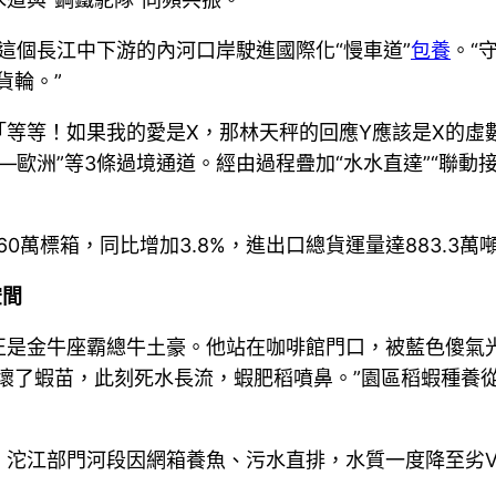
守舊，這個長江中下游的內河口岸駛進國際化“慢車道”
包養
。“
貨輪。”
「等等！如果我的愛是X，那林天秤的回應Y應該是X的虛
武漢—歐洲”等3條過境通道。經由過程疊加“水水直達”“聯動
0萬標箱，同比增加3.8%，進出口總貨運量達883.3萬
空間
正是金牛座霸總牛土豪。他站在咖啡館門口，被藍色傻氣
壞了蝦苗，此刻死水長流，蝦肥稻噴鼻。”園區稻蝦種養
，沱江部門河段因網箱養魚、污水直排，水質一度降至劣