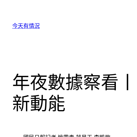
跳
至
主
今天有情況
要
內
容
年夜數據察看丨
新動能