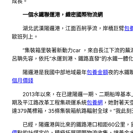
成長。
一個水鐵聯運港，織密國際物流網
湖北武漢陽邏港，江面百舸爭流，岸橋巨臂
包
歐班列上。
“集裝箱里裝著新動力car ，來自長江下流的
呂聃先容，依托“水運到港、鐵路直發”的水鐵一體
陽邏港是我國中部地域最年
包養金額
夜的水鐵
個月價錢
2013年以來，在已建陽邏一期、二期船埠基
期及平江路改革工程集疏運系統
包養網
，她對著天
達379萬標箱，35條集裝箱航路輻射全球。“我此
已經，陽邏港與比來的鐵路港口相距60公里，
價
點的計謀定位，積極拓展國際物流收集，讓黃金水