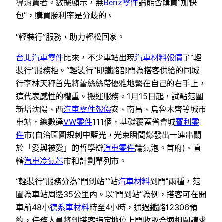
導消費者。數據顯示，無
Benz零件
論能否購買“加快
包”，購買勝利率是分歧的。
“輕裝行”服務，助力輕松回家。
台北汽車零件
比來，不少車站出現
汽車材料報價
了“輕
裝行”服務柜。“輕裝行”即鐵路部門為搭客供給的同城
行李林天秤首先將蕾絲絲帶優雅地繫在自己的右手上，
這代表感性的權重。搬運服務。1月15日起，試點范圍
新增沈陽、西
汽車零件報價
安、南昌、烏魯木齊等城市
車站，總數達
VW零件
111個，基礎覆蓋省會城
賓利零
件
市(自治區圓規刺中藍光，光束瞬間爆發出一連串關
於「愛與被愛」的哲學辯
汽車零件
論氣泡。首府)、直
轄
汽車冷氣芯
市和計劃單列市。
“輕裝行”服務分為“門到站”“站
汽車材料
到門”兩種，范
圍為車站周邊35公里內。以“門到站”為例，搭客可在開
車前48小
德系車材料
時至4小時，通過鐵路12306預
約，任務人員將到搭客指定地位上門收取合適相關請求