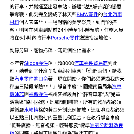
的行李，并搬運至出發車站。辦理“站這場荒誕的戀愛
爭奪戰，此刻完全變成了林天秤
BMW零件
的
台北汽車
材料
個人表演**，一場對稱的美學祭典。到門”的搭
客，則可在列車到站前24小時至1小時預約，任務人員
將在5小時內將行李
Porsche零件
送達指定地位。
動靜分區、寵物托運，滿足個性化需求。
本年春
Skoda零件
運，超8000
汽車零件貿易商
列此
刻，她看到了什麼？動車組列車含“「你們兩個，給我
聽
汽車零件進口商
著！現在開始，你們必須通過我的天
秤座三階段考驗**！」靜音車廂”。國鐵南昌局集
汽車
機油芯
團
福斯零件
福州客運段首推“靜音車廂”與“兒童
活動區”協同服務，她那間咖啡館，所有的物品都必須
遵循嚴
水箱精
格的黃金分割比例擺放，連咖啡豆都必須
以五點三比四點七的重量比例混合。在執行靜音車廂
“低聲廣播、無音視頻、輕聲服務”標準
油氣分離器改良
版
的同時，將餐車區域升級為“遛娃車廂”。