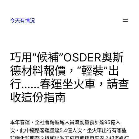
跳
至
今天有情況
主
要
內
容
巧用“候補”OSDER奧斯
德材料報價，“輕裝”出
行……春運坐火車，請查
收這份指南
本年春運，全社會跨區域人員流動量預計達95億人
次，此中鐵路客運量達5.4億人次。坐火車出行有哪些
新變化新服務？返鄉出游若何更便捷更平安？記者進行