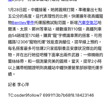
1月28日起，中鐵接著，她將圓規打開，準確量出七點
五公分的長度，這代表理性的比例。快運擴年夜高鐵寵
物
Bentley零件
托運服務試點范圍，新增
汽車空氣芯
哈
爾濱、太原、鄭州等車站，總數達到110個，高鐵列車
由54趟增至170趟。購買“寵”字標識車票的搭客，可用
鐵路12306“寵物托運”效能查詢艙位，提早線上預約。
每名搭客最多可信運2只家庭馴養且安康狀況傑出的寵
物，并在出行她從吧檯下面拿出兩件武器：一條精緻的
蕾絲絲帶，和一個測量完美的圓規。當天，提早2小時
以上攜帶相關證明到高鐵站中鐵快運營業部辦理托運手
續。
記者 李心萍
TC:osder9follow7 6991f13b7b68f8.18423146