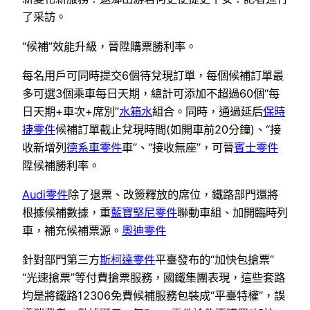
了采訪。
“候補”效能升級，晉陞購票勝利率。
每名用戶可同時提交6個待兌現訂單，每個候補訂單最
多可選3個乘車每日天期，總計可添加不超過60個“每
日天期+車次+席別”
水箱水
組合。同時，通過延后
保時
捷零件
候補訂單截止兌現時間(如開車前20分鐘)、“接
收新增列
德系車零件
車”、“接收無座”，可晉
賓士零件
陞候補勝利率。
Audi零件
除了退票、改簽釋放的席位，鐵路部門還將
根據候補數據，重
藍寶堅尼零件
聯動車組、加開臨時列
車，補充候補票源。
奧迪零件
針對部門第三方
斯柯達零件
平臺發布的“加快包搶票”
“光速搶票”等付費搶票服務，國鐵集團表現，這些套路
均是將鐵路12306免費候補服務包裝成“平臺特權”，誤